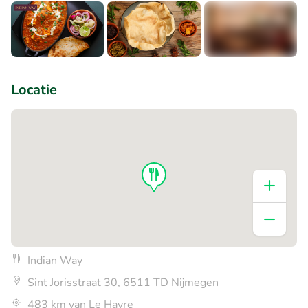
+4
Locatie
Indian Way
Sint Jorisstraat 30, 6511 TD Nijmegen
483 km van Le Havre