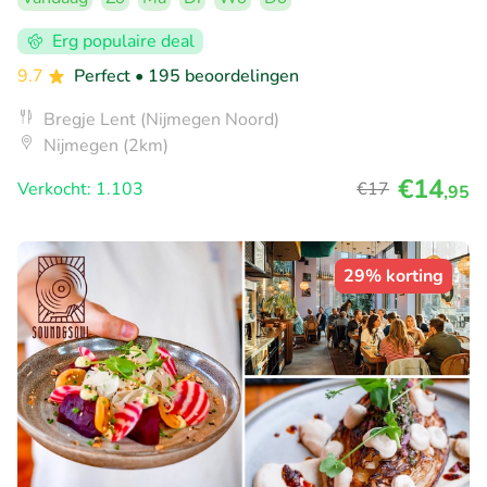
Erg populaire deal
9.7
Perfect
• 195 beoordelingen
Bregje Lent (Nijmegen Noord)
Nijmegen (2km)
€14
Verkocht: 1.103
€17
,95
29% korting