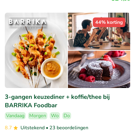
44% korting
3-gangen keuzediner + koffie/thee bij
BARRIKA Foodbar
Vandaag
Morgen
Wo
Do
8.7
Uitstekend
• 23 beoordelingen