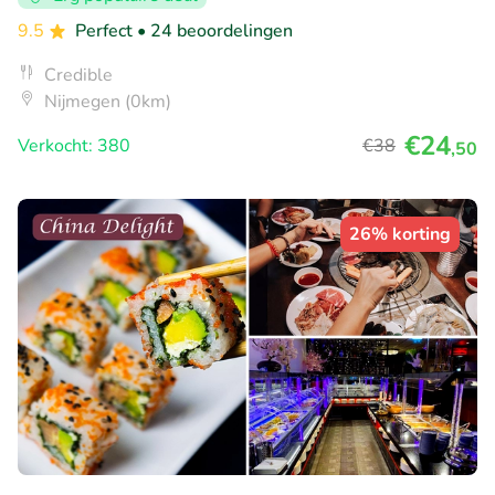
9.5
Perfect
• 24 beoordelingen
Credible
Nijmegen (0km)
€24
Verkocht: 380
€38
,50
26% korting