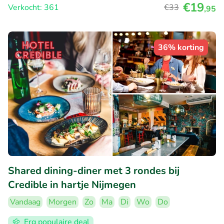
€19
Verkocht: 361
€33
,95
36% korting
Shared dining-diner met 3 rondes bij
Credible in hartje Nijmegen
Vandaag
Morgen
Zo
Ma
Di
Wo
Do
Erg populaire deal