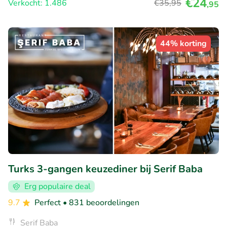
€24
Verkocht: 1.486
€35
,95
,95
44% korting
Turks 3-gangen keuzediner bij Serif Baba
Erg populaire deal
9.7
Perfect
• 831 beoordelingen
Serif Baba