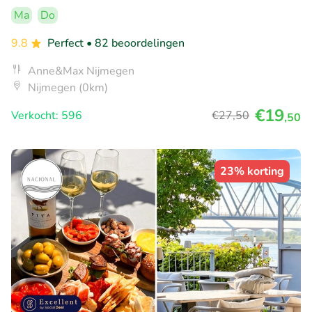
Ma
Do
9.8
Perfect
• 82 beoordelingen
Anne&Max Nijmegen
Nijmegen (0km)
€19
Verkocht: 596
€27
,50
,50
23% korting