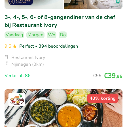
3-, 4-, 5-, 6- of 8-gangendiner van de chef
bij Restaurant Ivory
Vandaag
Morgen
Wo
Do
9.5
Perfect
• 394 beoordelingen
Restaurant Ivory
Nijmegen (0km)
€39
Verkocht: 86
€55
,95
40% korting