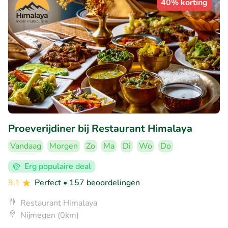
40% korting
Proeverijdiner bij Restaurant Himalaya
Vandaag
Morgen
Zo
Ma
Di
Wo
Do
Erg populaire deal
9.1
Perfect
• 157 beoordelingen
Restaurant Himalaya
Nijmegen (0km)