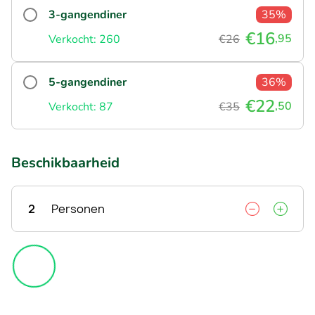
3-gangendiner
35%
€16
,95
Verkocht: 260
€26
5-gangendiner
36%
€22
,50
Verkocht: 87
€35
Beschikbaarheid
2
Personen