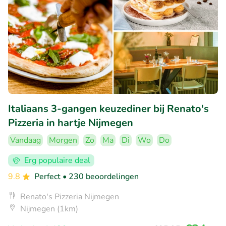
Italiaans 3-gangen keuzediner bij Renato's
Pizzeria in hartje Nijmegen
Vandaag
Morgen
Zo
Ma
Di
Wo
Do
Erg populaire deal
9.8
Perfect
• 230 beoordelingen
Renato's Pizzeria Nijmegen
Nijmegen (1km)