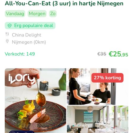
All-You-Can-Eat (3 uur) in hartje Nijmegen
Vandaag
Morgen
Zo
Erg populaire deal
China Delight
Nijmegen (0km)
€25
Verkocht: 149
€35
,95
27% korting