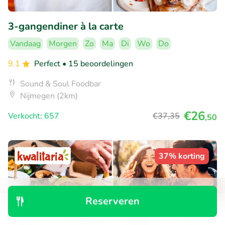
3-gangendiner à la carte
Vandaag
Morgen
Zo
Ma
Di
Wo
Do
9.1
Perfect
• 15 beoordelingen
Sound & Soul Foodbar
Nijmegen (2km)
€26
Verkocht: 657
€37
,35
,50
37% korting
Reserveren
Ontdek
Zoeken
Boekingen
Menu