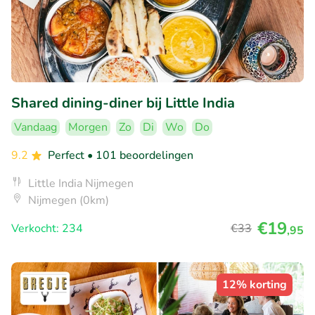
Shared dining-diner bij Little India
Vandaag
Morgen
Zo
Di
Wo
Do
9.2
Perfect
• 101 beoordelingen
Little India Nijmegen
Nijmegen (0km)
€19
Verkocht: 234
€33
,95
12% korting