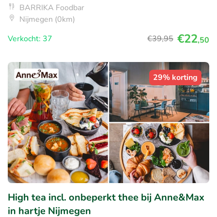
BARRIKA Foodbar
Nijmegen (0km)
€22
Verkocht: 37
€39
,95
,50
29% korting
High tea incl. onbeperkt thee bij Anne&Max
in hartje Nijmegen