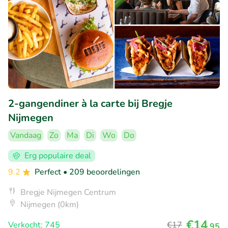
2-gangendiner à la carte bij Bregje
Nijmegen
Vandaag
Zo
Ma
Di
Wo
Do
Erg populaire deal
9.2
Perfect
• 209 beoordelingen
Bregje Nijmegen Centrum
Nijmegen (0km)
€14
Verkocht: 745
€17
,95