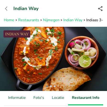
+31882050505
Indian Way
Bereikbaar tot 23:00 uur
Home
Restaurants
Nijmegen
Indian Way
Indiaas 3- o
d
Informatie
Foto's
Locatie
Restaurant Info