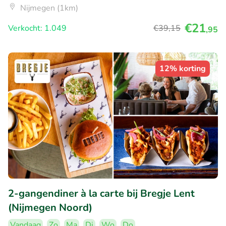
Nijmegen (1km)
€21
Verkocht: 1.049
€39
,15
,95
12% korting
2-gangendiner à la carte bij Bregje Lent
(Nijmegen Noord)
Vandaag
Zo
Ma
Di
Wo
Do