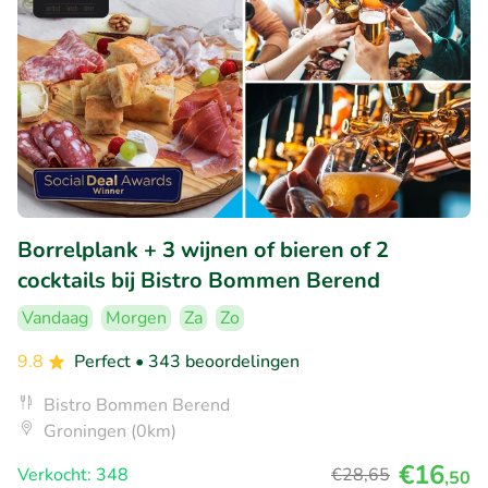
Borrelplank + 3 wijnen of bieren of 2
cocktails bij Bistro Bommen Berend
Vandaag
Morgen
Za
Zo
9.8
Perfect
• 343 beoordelingen
Bistro Bommen Berend
Groningen (0km)
€16
Verkocht: 348
€28
,65
,50