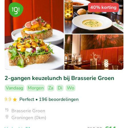
40% korting
2-gangen keuzelunch bij Brasserie Groen
Vandaag
Morgen
Za
Di
Wo
9.9
Perfect
• 196 beoordelingen
Brasserie Groen
Groningen (0km)