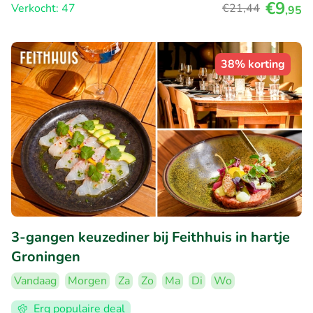
€9
Verkocht: 47
€21
,44
,95
38% korting
3-gangen keuzediner bij Feithhuis in hartje
Groningen
Vandaag
Morgen
Za
Zo
Ma
Di
Wo
Erg populaire deal