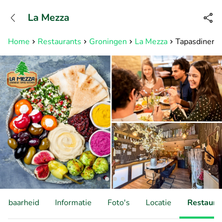
+31882050505
La Mezza
Bereikbaar tot 23:00 uur
Home
Restaurants
Groningen
La Mezza
Tapasdiner b
hikbaarheid
Informatie
Foto's
Locatie
Restauran