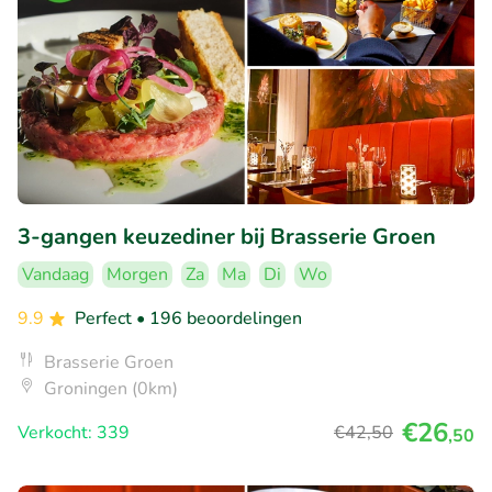
3-gangen keuzediner bij Brasserie Groen
Vandaag
Morgen
Za
Ma
Di
Wo
9.9
Perfect
• 196 beoordelingen
Brasserie Groen
Groningen (0km)
€26
Verkocht: 339
€42
,50
,50