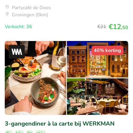
Partycafé de Doos
Groningen (0km)
€12
Verkocht: 36
€21
,50
40% korting
3-gangendiner à la carte bij WERKMAN