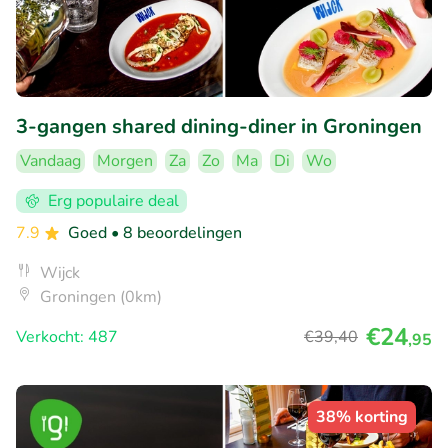
3-gangen shared dining-diner in Groningen
Vandaag
Morgen
Za
Zo
Ma
Di
Wo
Erg populaire deal
7.9
Goed
• 8 beoordelingen
Wijck
Groningen (0km)
€24
Verkocht: 487
€39
,40
,95
38% korting