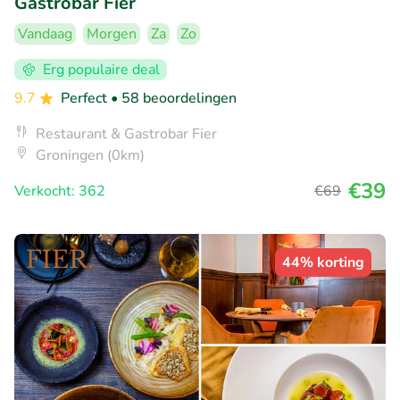
Gastrobar Fier
Vandaag
Morgen
Za
Zo
Erg populaire deal
9.7
Perfect
• 58 beoordelingen
Restaurant & Gastrobar Fier
Groningen (0km)
€39
Verkocht: 362
€69
44% korting