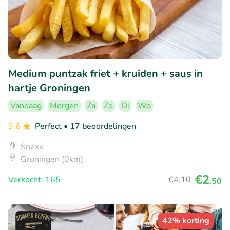
Medium puntzak friet + kruiden + saus in
hartje Groningen
Vandaag
Morgen
Za
Zo
Di
Wo
9.6
Perfect
• 17 beoordelingen
Snexx
Groningen (0km)
€2
Verkocht: 165
€4
,10
,50
42% korting