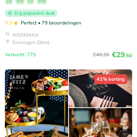
Zo
Ma
Di
Wo
Erg populaire deal
9.3
Perfect
• 79 beoordelingen
WERKMAN
Groningen (0km)
€29
Verkocht: 775
€49
,35
,50
41% korting