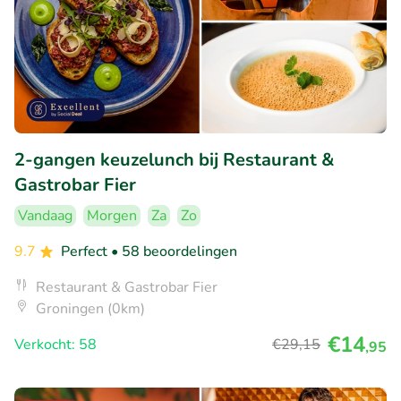
2-gangen keuzelunch bij Restaurant &
Gastrobar Fier
Vandaag
Morgen
Za
Zo
9.7
Perfect
• 58 beoordelingen
Restaurant & Gastrobar Fier
Groningen (0km)
€14
Verkocht: 58
€29
,15
,95