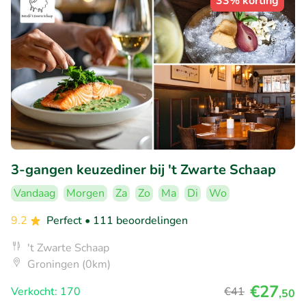
33% korting
3-gangen keuzediner bij 't Zwarte Schaap
Vandaag
Morgen
Za
Zo
Ma
Di
Wo
9.2
Perfect
• 111 beoordelingen
't Zwarte Schaap
Groningen (0km)
€27
Verkocht: 170
€41
,50