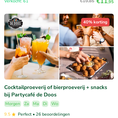
€11
Verkocht: 61
€19
,85
,95
40% korting
Cocktailproeverij of bierproeverij + snacks
bij Partycafé de Doos
Morgen
Za
Ma
Di
Wo
9.5
Perfect
• 26 beoordelingen