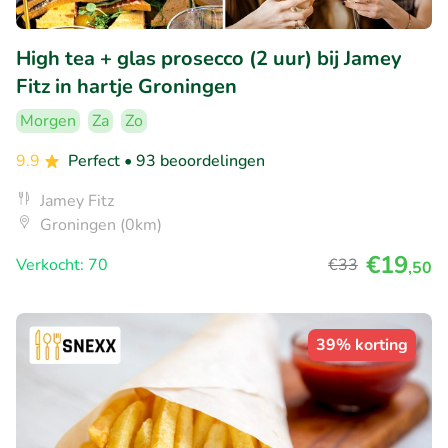
High tea + glas prosecco (2 uur) bij Jamey
Fitz in hartje Groningen
Morgen
Za
Zo
9.9
Perfect
• 93 beoordelingen
Jamey Fitz
Groningen (0km)
€19
Verkocht: 70
€33
,50
39% korting