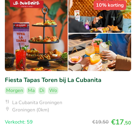
10% korting
Fiesta Tapas Toren bij La Cubanita
Morgen
Ma
Di
Wo
La Cubanita Groningen
Groningen (0km)
€17
Verkocht: 59
€19
,50
,50