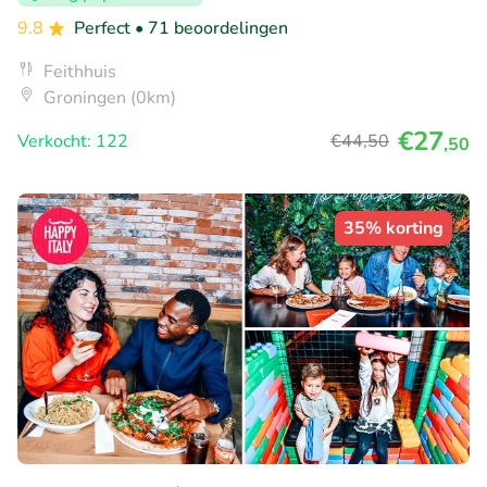
9.8
Perfect
• 71 beoordelingen
Feithhuis
Groningen (0km)
€27
Verkocht: 122
€44
,50
,50
35% korting