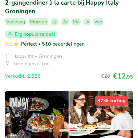
2-gangendiner à la carte bij Happy Italy
Groningen
Vandaag
Morgen
Za
Zo
Ma
Di
Wo
Erg populaire deal
9.1
Perfect
• 510 beoordelingen
Happy Italy Groningen
Groningen (0km)
€12
Verkocht: 2.386
€20
,95
37% korting