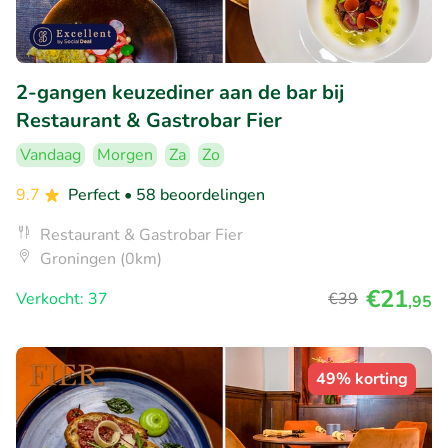
2-gangen keuzediner aan de bar bij
Restaurant & Gastrobar Fier
Vandaag
Morgen
Za
Zo
9.7
Perfect
• 58 beoordelingen
Restaurant & Gastrobar Fier
Groningen (0km)
€21
Verkocht: 37
€39
,95
49% korting