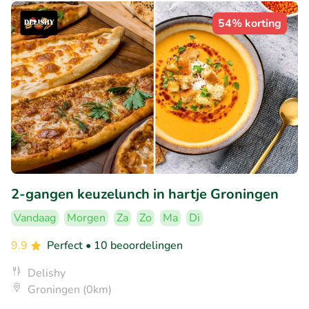
54% korting
2-gangen keuzelunch in hartje Groningen
Vandaag
Morgen
Za
Zo
Ma
Di
9.9
Perfect
• 10 beoordelingen
Delishy
Groningen (0km)