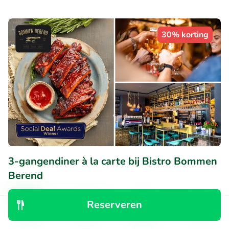
30% korting
3-gangendiner à la carte bij Bistro Bommen
Berend
Vandaag
Reserveren
9.8
Perfect
• 343 beoordelingen
Ontdek
Zoeken
Boekingen
Menu