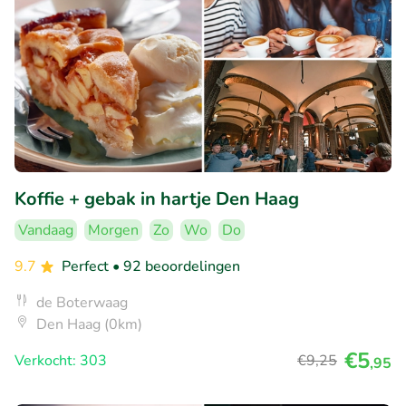
Koffie + gebak in hartje Den Haag
Vandaag
Morgen
Zo
Wo
Do
9.7
Perfect
• 92 beoordelingen
de Boterwaag
Den Haag (0km)
€5
Verkocht: 303
€9
,25
,95