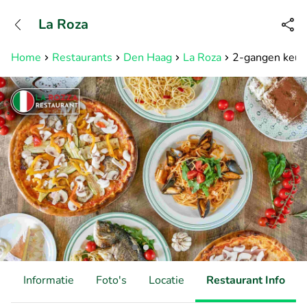
+31882050505
La Roza
Bereikbaar tot 23:00 uur
Home
Restaurants
Den Haag
La Roza
2-gangen keuze
d
Informatie
Foto's
Locatie
Restaurant Info