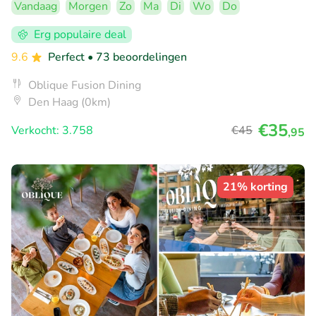
Vandaag
Morgen
Zo
Ma
Di
Wo
Do
Erg populaire deal
9.6
Perfect
• 73 beoordelingen
Oblique Fusion Dining
Den Haag (0km)
€35
Verkocht: 3.758
€45
,95
21% korting