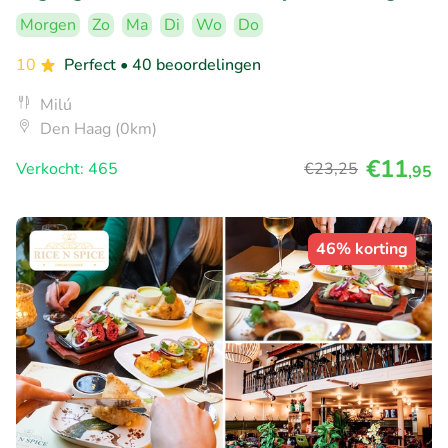
Morgen
Zo
Ma
Di
Wo
Do
10
Perfect
• 40 beoordelingen
Milú
Den Haag (0km)
€11
Verkocht: 465
€23
,25
,95
46% korting