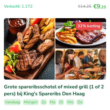
€9
Verkocht: 1.172
€14
,25
,25
32% korting
Grote spareribsschotel of mixed grill (1 of 2
pers) bij King's Spareribs Den Haag
Vandaag
Morgen
Zo
Ma
Di
Wo
Do