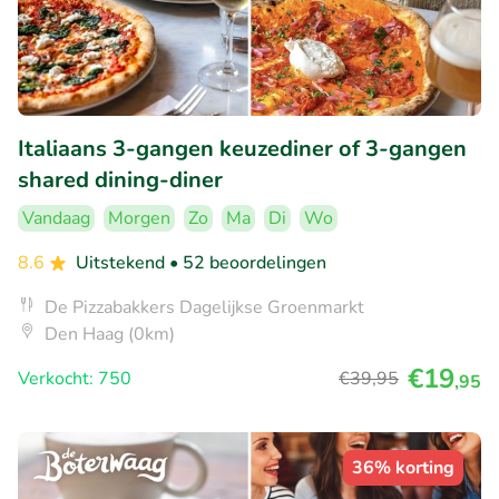
Italiaans 3-gangen keuzediner of 3-gangen
shared dining-diner
Vandaag
Morgen
Zo
Ma
Di
Wo
8.6
Uitstekend
• 52 beoordelingen
De Pizzabakkers Dagelijkse Groenmarkt
Den Haag (0km)
€19
Verkocht: 750
€39
,95
,95
36% korting