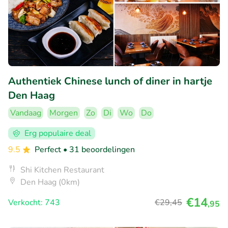
Authentiek Chinese lunch of diner in hartje
Den Haag
Vandaag
Morgen
Zo
Di
Wo
Do
Erg populaire deal
9.5
Perfect
• 31 beoordelingen
Shi Kitchen Restaurant
Den Haag (0km)
€14
Verkocht: 743
€29
,45
,95