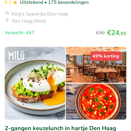
8.5
Uitstekend
• 175 beoordelingen
King's Spareribs Den Haag
Den Haag (0km)
€24
Verkocht: 447
€30
,95
49% korting
2-gangen keuzelunch in hartje Den Haag