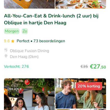
All-You-Can-Eat & Drink-lunch (2 uur) bij
Oblique in hartje Den Haag
Morgen
Zo
9.6
Perfect
• 73 beoordelingen
Oblique Fusion Dining
Den Haag (0km)
€27
Verkocht: 276
€35
,50
20% korting