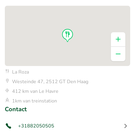
La Roza
Westeinde 47, 2512 GT Den Haag
412 km van Le Havre
1km van treinstation
Contact
+31882050505