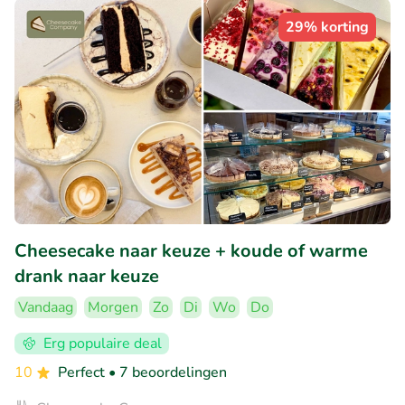
29% korting
Cheesecake naar keuze + koude of warme
drank naar keuze
Vandaag
Morgen
Zo
Di
Wo
Do
Erg populaire deal
10
Perfect
• 7 beoordelingen