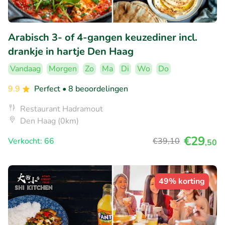
Arabisch 3- of 4-gangen keuzediner incl.
drankje in hartje Den Haag
Vandaag
Morgen
Zo
Ma
Di
Wo
Do
9.9
Perfect
• 8 beoordelingen
Restaurant Hadramout
Den Haag (0km)
€29
Verkocht: 66
€39
,10
,50
49% korting