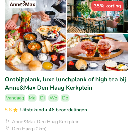
35% korting
Ontbijtplank, luxe lunchplank of high tea bij
Anne&Max Den Haag Kerkplein
Vandaag
Ma
Di
Wo
Do
8.8
Uitstekend
• 46 beoordelingen
Anne&Max Den Haag Kerkplein
Den Haag (0km)