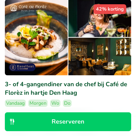
42% korting
3- of 4-gangendiner van de chef bij Café de
Florèz in hartje Den Haag
Vandaag
Morgen
Wo
Do
9.6
Perfect
• 168 beoordelingen
Reserveren
Café de Florèz
Ontdek
Zoeken
Boekingen
Menu
Den Haag (0km)