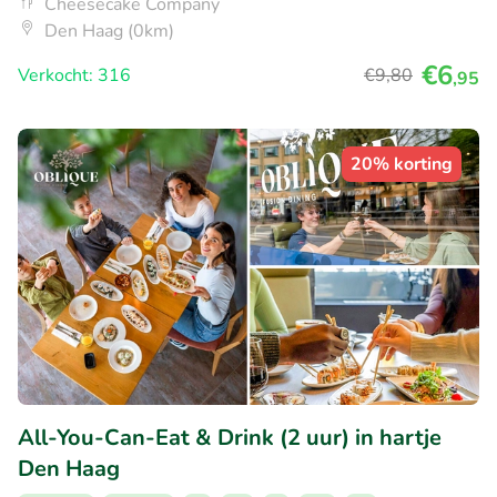
Cheesecake Company
Den Haag (0km)
€6
Verkocht: 316
€9
,80
,95
20% korting
All-You-Can-Eat & Drink (2 uur) in hartje
Den Haag