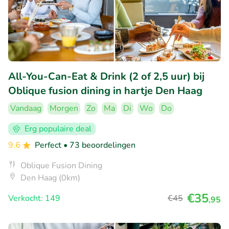
All-You-Can-Eat & Drink (2 of 2,5 uur) bij
Oblique fusion dining in hartje Den Haag
Vandaag
Morgen
Zo
Ma
Di
Wo
Do
Erg populaire deal
9.6
Perfect
• 73 beoordelingen
Oblique Fusion Dining
Den Haag (0km)
€35
Verkocht: 149
€45
,95