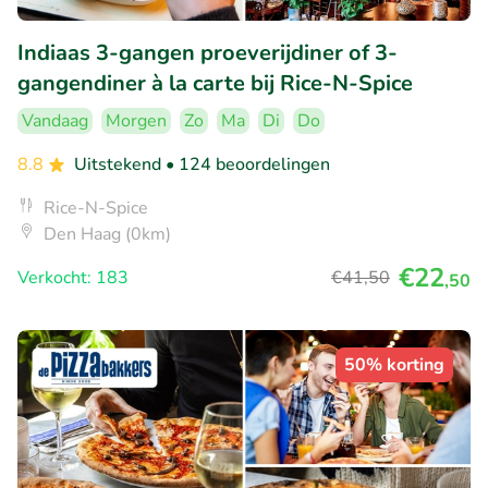
Indiaas 3-gangen proeverijdiner of 3-
gangendiner à la carte bij Rice-N-Spice
Vandaag
Morgen
Zo
Ma
Di
Do
8.8
Uitstekend
• 124 beoordelingen
Rice-N-Spice
Den Haag (0km)
€22
Verkocht: 183
€41
,50
,50
50% korting