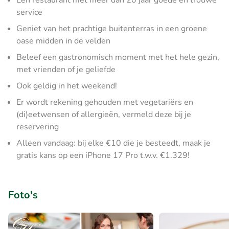
Een restaurant met meer dan 20 jaar goede en trouwe
service
Geniet van het prachtige buitenterras in een groene
oase midden in de velden
Beleef een gastronomisch moment met het hele gezin,
met vrienden of je geliefde
Ook geldig in het weekend!
Er wordt rekening gehouden met vegetariërs en
(di)eetwensen of allergieën, vermeld deze bij je
reservering
Alleen vandaag: bij elke €10 die je besteedt, maak je
gratis kans op een iPhone 17 Pro t.w.v. €1.329!
Foto's