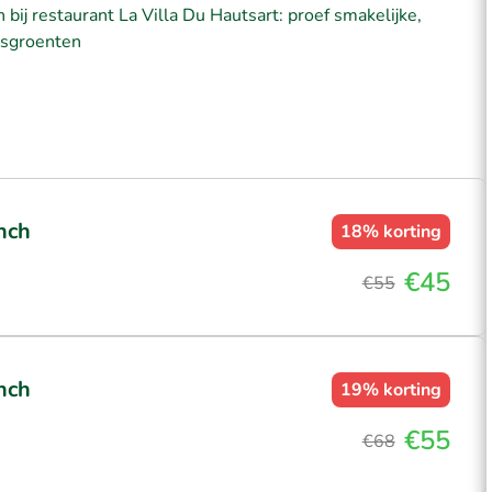
bij restaurant La Villa Du Hautsart: proef smakelijke,
nsgroenten
nch
18%
korting
€45
€55
nch
19%
korting
€55
€68