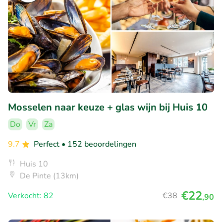
Mosselen naar keuze + glas wijn bij Huis 10
Do
Vr
Za
9.7
Perfect
• 152 beoordelingen
Huis 10
De Pinte (13km)
€22
Verkocht: 82
€38
,90