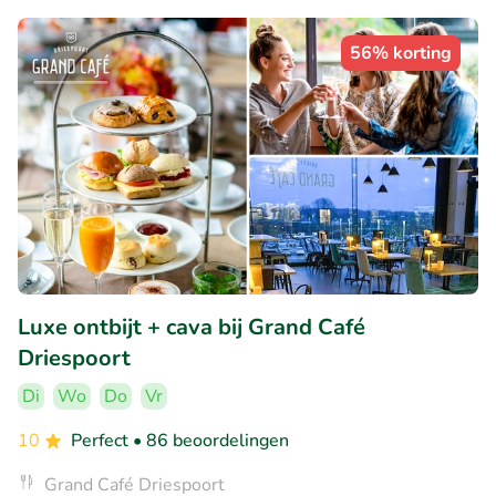
56% korting
Luxe ontbijt + cava bij Grand Café
Driespoort
Di
Wo
Do
Vr
10
Perfect
• 86 beoordelingen
Grand Café Driespoort