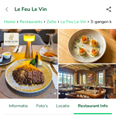
+31882050505
Le Feu Le Vin
Bereikbaar tot 23:00 uur
Home
Restaurants
Zulte
Le Feu Le Vin
3-gangen keuz
d
Informatie
Foto's
Locatie
Restaurant Info