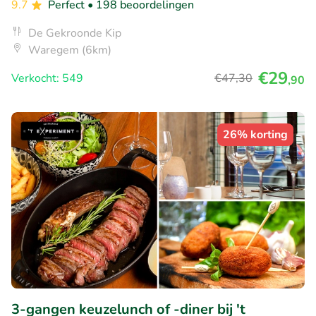
9.7
Perfect
• 198 beoordelingen
De Gekroonde Kip
Waregem (6km)
€29
Verkocht: 549
€47
,30
,90
26% korting
3-gangen keuzelunch of -diner bij 't