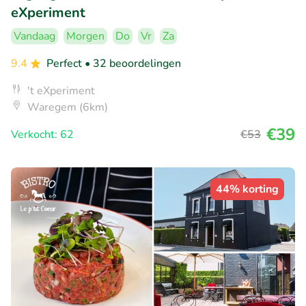
eXperiment
Vandaag
Morgen
Do
Vr
Za
9.4
Perfect
• 32 beoordelingen
't eXperiment
Waregem (6km)
€39
Verkocht: 62
€53
44% korting