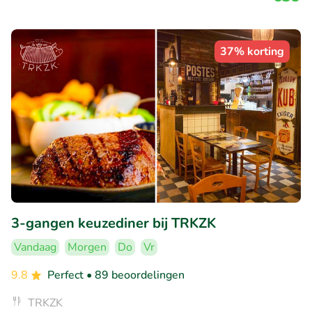
37% korting
3-gangen keuzediner bij TRKZK
Vandaag
Morgen
Do
Vr
9.8
Perfect
• 89 beoordelingen
TRKZK