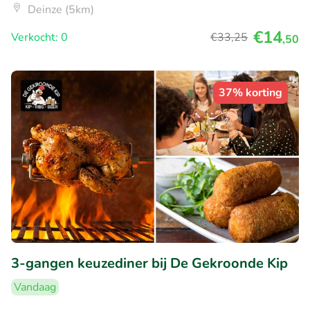
Deinze (5km)
€14
Verkocht: 0
€33
,25
,50
37% korting
3-gangen keuzediner bij De Gekroonde Kip
Vandaag