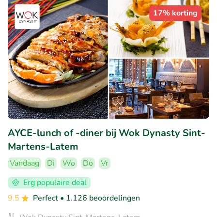
17% korting
AYCE-lunch of -diner bij Wok Dynasty Sint-
Martens-Latem
Vandaag
Di
Wo
Do
Vr
Erg populaire deal
9.5
Perfect
• 1.126 beoordelingen