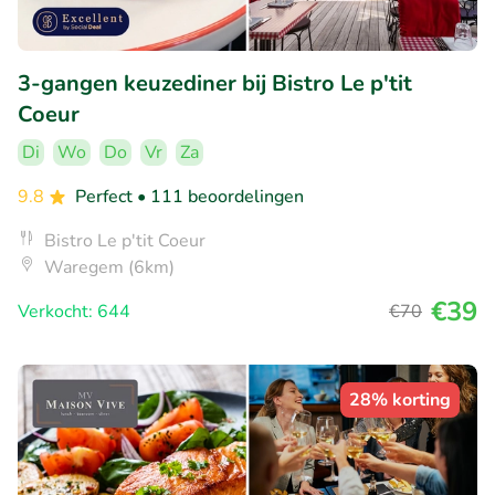
3-gangen keuzediner bij Bistro Le p'tit
Coeur
Di
Wo
Do
Vr
Za
9.8
Perfect
• 111 beoordelingen
Bistro Le p'tit Coeur
Waregem (6km)
€39
Verkocht: 644
€70
28% korting