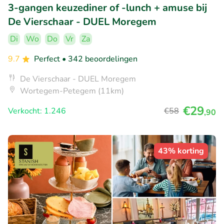
3-gangen keuzediner of -lunch + amuse bij
De Vierschaar - DUEL Moregem
Di
Wo
Do
Vr
Za
9.7
Perfect
• 342 beoordelingen
De Vierschaar - DUEL Moregem
Wortegem-Petegem (11km)
€29
Verkocht: 1.246
€58
,90
43% korting