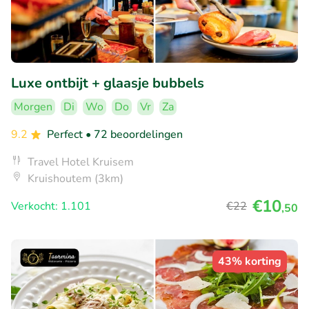
Luxe ontbijt + glaasje bubbels
Morgen
Di
Wo
Do
Vr
Za
9.2
Perfect
• 72 beoordelingen
Travel Hotel Kruisem
Kruishoutem (3km)
€10
Verkocht: 1.101
€22
,50
43% korting