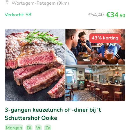
Wortegem-Petegem (9km)
€34
Verkocht: 58
€54
,40
,50
43% korting
3-gangen keuzelunch of -diner bij 't
Schuttershof Ooike
Morgen
Di
Vr
Za