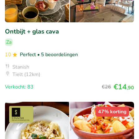
Ontbijt + glas cava
Za
10
Perfect
• 5 beoordelingen
Stanish
Tielt (12km)
€14
Verkocht: 83
€26
,90
47% korting