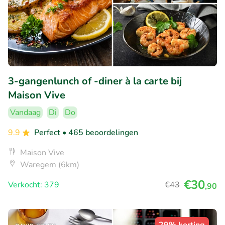
3-gangenlunch of -diner à la carte bij
Maison Vive
Vandaag
Di
Do
9.9
Perfect
• 465 beoordelingen
Maison Vive
Waregem (6km)
€30
Verkocht: 379
€43
,90