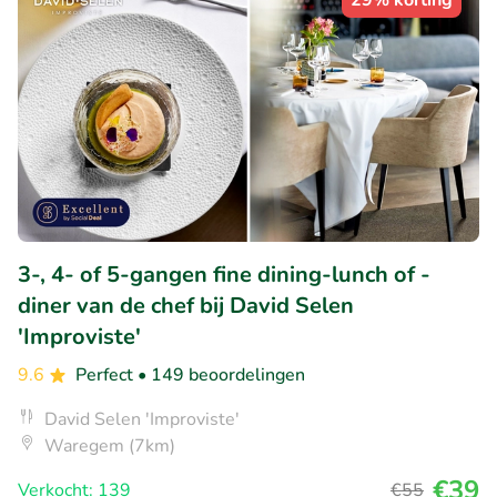
29% korting
3-, 4- of 5-gangen fine dining-lunch of -
diner van de chef bij David Selen
'Improviste'
9.6
Perfect
• 149 beoordelingen
David Selen 'Improviste'
Waregem (7km)
€39
Verkocht: 139
€55