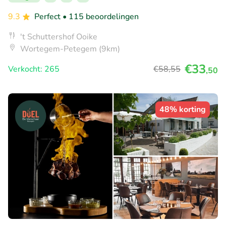
9.3
Perfect
• 115 beoordelingen
't Schuttershof Ooike
Wortegem-Petegem (9km)
€33
Verkocht: 265
€58
,55
,50
48% korting