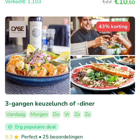
€10
Verkocht: 1.103
€22
,50
43% korting
3-gangen keuzelunch of -diner
Vandaag
Morgen
Do
Vr
Za
Zo
Erg populaire deal
9.3
Perfect
• 25 beoordelingen