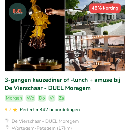
48% korting
3-gangen keuzediner of -lunch + amuse bij
De Vierschaar - DUEL Moregem
Morgen
Wo
Do
Vr
Za
9.7
Perfect
• 342 beoordelingen
De Vierschaar - DUEL Moregem
Wortegem-Petegem (17km)