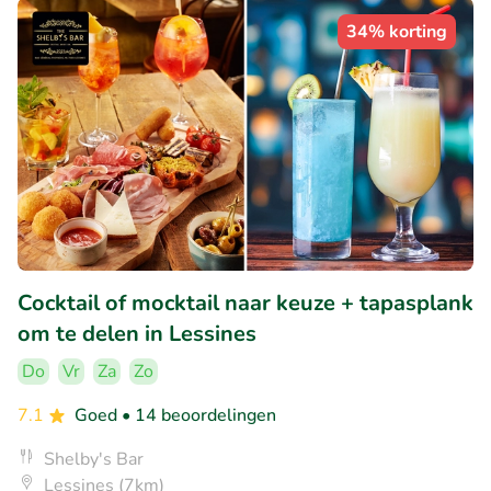
34% korting
Cocktail of mocktail naar keuze + tapasplank
om te delen in Lessines
Do
Vr
Za
Zo
7.1
Goed
• 14 beoordelingen
Shelby's Bar
Lessines (7km)