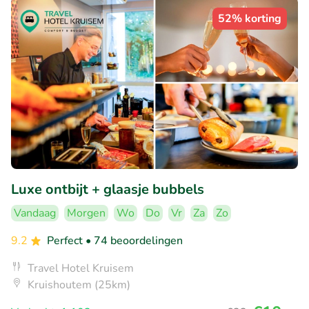
52% korting
Luxe ontbijt + glaasje bubbels
Vandaag
Morgen
Wo
Do
Vr
Za
Zo
9.2
Perfect
• 74 beoordelingen
Travel Hotel Kruisem
Kruishoutem (25km)