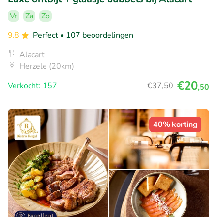
Vr
Za
Zo
9.8
Perfect
• 107 beoordelingen
Alacart
Herzele (20km)
€20
Verkocht: 157
€37
,50
,50
40% korting