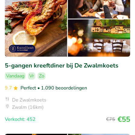
5-gangen kreeftdiner bij De Zwalmkoets
Vandaag
Vr
Zo
9.7
Perfect
• 1.090 beoordelingen
De Zwalmkoets
Zwalm (16km)
€55
Verkocht: 452
€75