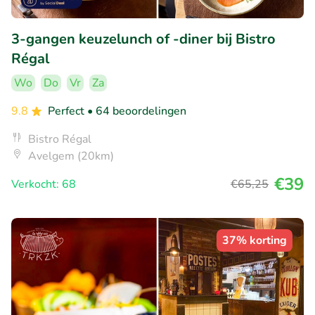
3-gangen keuzelunch of -diner bij Bistro
Régal
Wo
Do
Vr
Za
9.8
Perfect
• 64 beoordelingen
Bistro Régal
Avelgem (20km)
€39
Verkocht: 68
€65
,25
37% korting