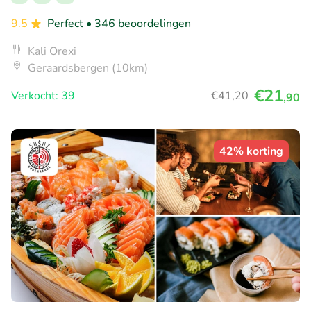
9.5
Perfect
• 346 beoordelingen
Kali Orexi
Geraardsbergen (10km)
€21
Verkocht: 39
€41
,20
,90
42% korting