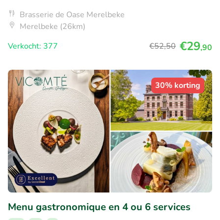
Brasserie de Oase Merelbeke
Merelbeke (26km)
€29
Verkocht: 377
€52
,50
,90
30% korting
Menu gastronomique en 4 ou 6 services