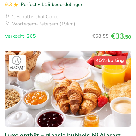
9.3
Perfect
• 115 beoordelingen
't Schuttershof Ooike
Wortegem-Petegem (19km)
€33
Verkocht: 265
€58
,55
,50
45% korting
Luxe ontbijt + glaasje bubbels bij Alacart