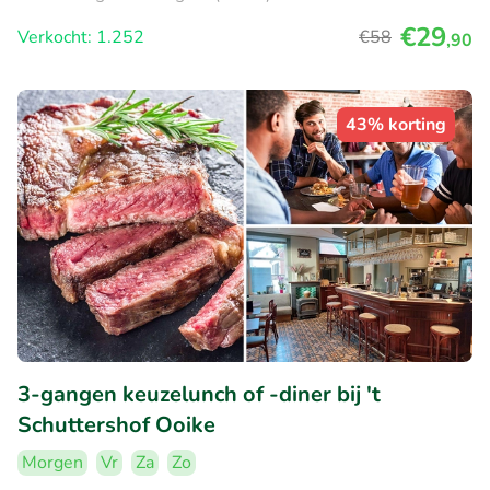
€29
Verkocht: 1.252
€58
,90
43% korting
3-gangen keuzelunch of -diner bij 't
Schuttershof Ooike
Morgen
Vr
Za
Zo