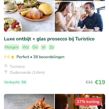
Luxe ontbijt + glas prosecco bij Turistico
Morgen
Wo
Do
Vr
Zo
9.6
Perfect
• 38 beoordelingen
Turistico
Oudenaarde (14km)
€19
Verkocht: 96
€31
27% korting