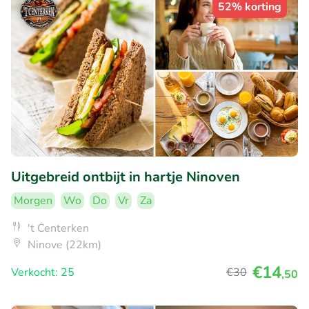
52% korting
Uitgebreid ontbijt in hartje Ninoven
Morgen
Wo
Do
Vr
Za
't Centerken
Ninove (22km)
€14
Verkocht: 25
€30
,50