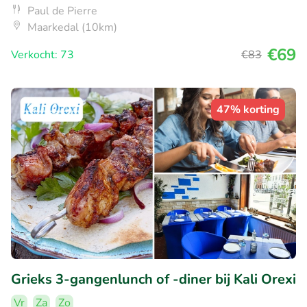
Paul de Pierre
Maarkedal (10km)
€69
Verkocht: 73
€83
47% korting
Grieks 3-gangenlunch of -diner bij Kali Orexi
Vr
Za
Zo