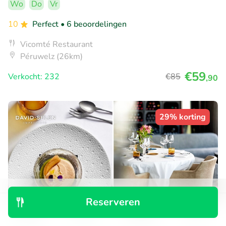
Wo
Do
Vr
10
Perfect
• 6 beoordelingen
Vicomté Restaurant
Péruwelz (26km)
€59
Verkocht: 232
€85
,90
29% korting
Reserveren
Ontdek
Zoeken
Boekingen
Menu