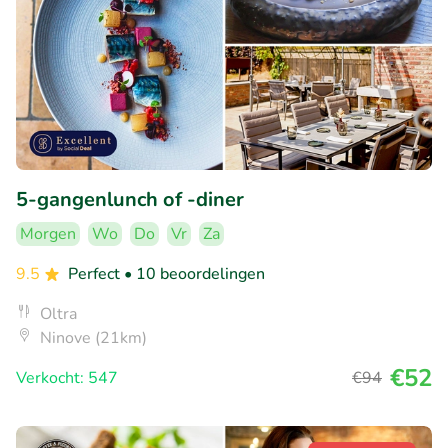
5-gangenlunch of -diner
Morgen
Wo
Do
Vr
Za
9.5
Perfect
• 10 beoordelingen
Oltra
Ninove (21km)
€52
Verkocht: 547
€94