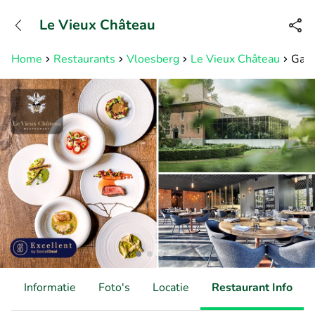
+31882050505
Le Vieux Château
Bereikbaar tot 23:00 uur
Home
Restaurants
Vloesberg
Le Vieux Château
Gast
d
Informatie
Foto's
Locatie
Restaurant Info