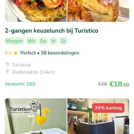
2-gangen keuzelunch bij Turistico
Morgen
Wo
Do
Vr
Zo
9.6
Perfect
• 38 beoordelingen
Turistico
Oudenaarde (14km)
€18
Verkocht: 160
€26
,50
39% korting