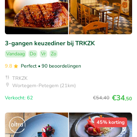
3-gangen keuzediner bij TRKZK
Vandaag
Do
Vr
Zo
9.8
Perfect
• 90 beoordelingen
TRKZK
Wortegem-Petegem (21km)
€34
Verkocht: 62
€54
,40
,50
45% korting