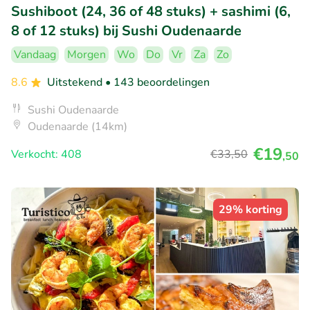
Sushiboot (24, 36 of 48 stuks) + sashimi (6,
8 of 12 stuks) bij Sushi Oudenaarde
Vandaag
Morgen
Wo
Do
Vr
Za
Zo
8.6
Uitstekend
• 143 beoordelingen
Sushi Oudenaarde
Oudenaarde (14km)
€19
Verkocht: 408
€33
,50
,50
29% korting