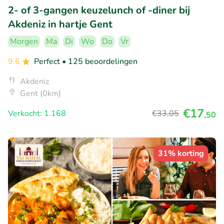
2- of 3-gangen keuzelunch of -diner bij
Akdeniz in hartje Gent
Morgen
Ma
Di
Wo
Do
Vr
9.6
Perfect
• 125 beoordelingen
Akdeniz
Gent (0km)
€17
Verkocht: 1.168
€33
,05
,50
31% korting