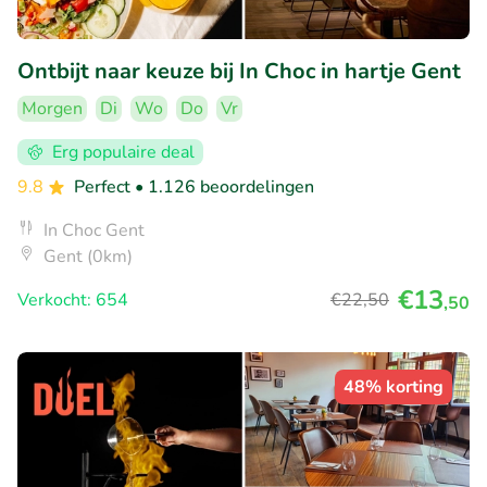
Ontbijt naar keuze bij In Choc in hartje Gent
Morgen
Di
Wo
Do
Vr
Erg populaire deal
9.8
Perfect
• 1.126 beoordelingen
In Choc Gent
Gent (0km)
€13
Verkocht: 654
€22
,50
,50
48% korting