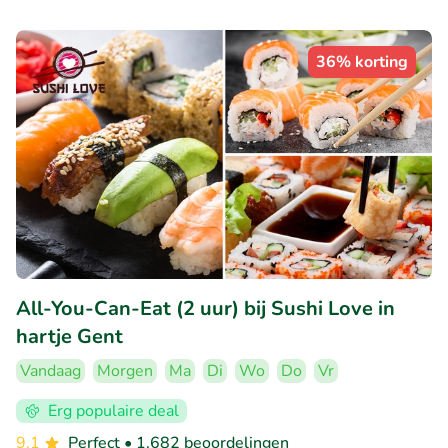
36% korting
All-You-Can-Eat (2 uur) bij Sushi Love in
hartje Gent
Vandaag
Morgen
Ma
Di
Wo
Do
Vr
Erg populaire deal
9.1
Perfect
• 1.682 beoordelingen