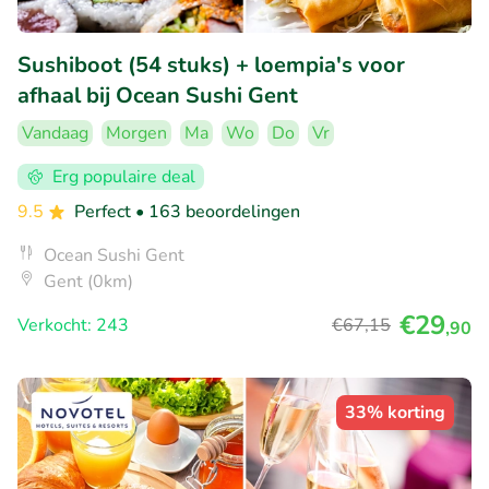
Sushiboot (54 stuks) + loempia's voor
afhaal bij Ocean Sushi Gent
Vandaag
Morgen
Ma
Wo
Do
Vr
Erg populaire deal
9.5
Perfect
• 163 beoordelingen
Ocean Sushi Gent
Gent (0km)
€29
Verkocht: 243
€67
,15
,90
33% korting