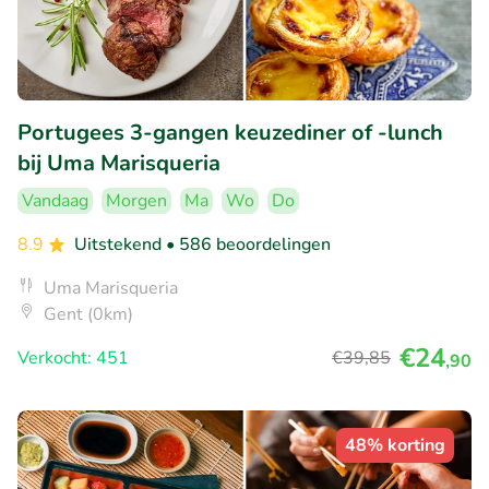
Portugees 3-gangen keuzediner of -lunch
bij Uma Marisqueria
Vandaag
Morgen
Ma
Wo
Do
8.9
Uitstekend
• 586 beoordelingen
Uma Marisqueria
Gent (0km)
€24
Verkocht: 451
€39
,85
,90
48% korting