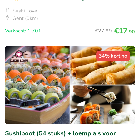
Sushi Love
Gent (0km)
€17
Verkocht: 1.701
€27
,99
,90
34% korting
Sushiboot (54 stuks) + loempia's voor