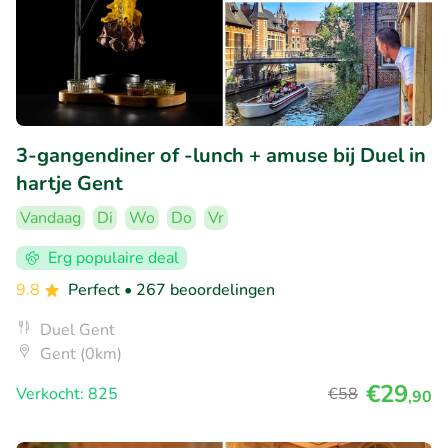
3-gangendiner of -lunch + amuse bij Duel in
hartje Gent
Vandaag
Di
Wo
Do
Vr
Erg populaire deal
9.8
Perfect
• 267 beoordelingen
Duel Gent
Gent (0km)
€29
Verkocht: 825
€58
,90