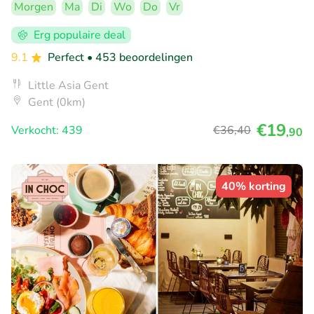
Morgen
Ma
Di
Wo
Do
Vr
Erg populaire deal
9.1
Perfect
• 453 beoordelingen
Little Asia Gent
Gent (0km)
€19
Verkocht: 439
€36
,40
,90
40% korting