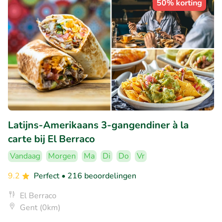
50% korting
Latijns-Amerikaans 3-gangendiner à la
carte bij El Berraco
Vandaag
Morgen
Ma
Di
Do
Vr
9.2
Perfect
• 216 beoordelingen
El Berraco
Gent (0km)