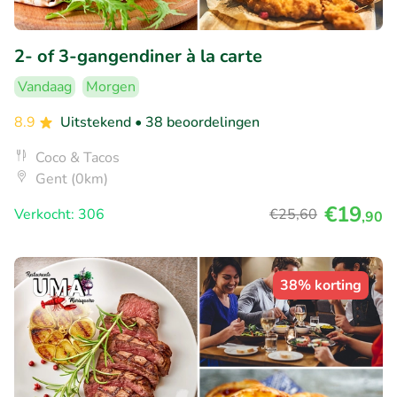
2- of 3-gangendiner à la carte
Vandaag
Morgen
8.9
Uitstekend
• 38 beoordelingen
Coco & Tacos
Gent (0km)
€19
Verkocht: 306
€25
,60
,90
38% korting