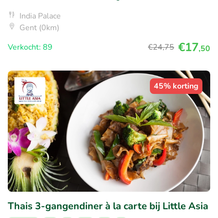
India Palace
Gent (0km)
€17
Verkocht: 89
€24
,75
,50
45% korting
Thais 3-gangendiner à la carte bij Little Asia