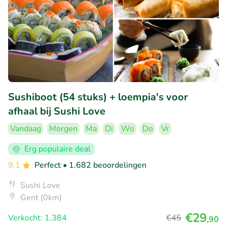
Sushiboot (54 stuks) + loempia's voor
afhaal bij Sushi Love
Vandaag
Morgen
Ma
Di
Wo
Do
Vr
Erg populaire deal
9.1
Perfect
• 1.682 beoordelingen
Sushi Love
Gent (0km)
€29
Verkocht: 1.384
€45
,90