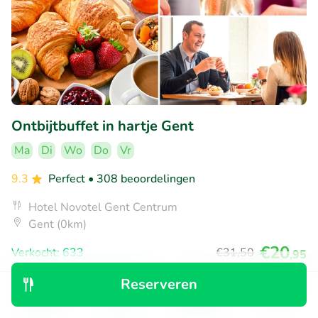
Ontbijtbuffet in hartje Gent
Ma
Di
Wo
Do
Vr
9.3
Perfect
• 308 beoordelingen
Hotel Novotel Gent Centrum
Gent (0km)
€20
Verkocht: 633
€31
,50
,95
Reserveren
Ontdek
Zoeken
Boekingen
Menu
22% korting