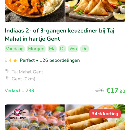
Indiaas 2- of 3-gangen keuzediner bij Taj
Mahal in hartje Gent
Vandaag
Morgen
Ma
Di
Wo
Do
9.4
Perfect
• 126 beoordelingen
Taj Mahal Gent
Gent (0km)
€17
Verkocht: 298
€26
,90
34% korting