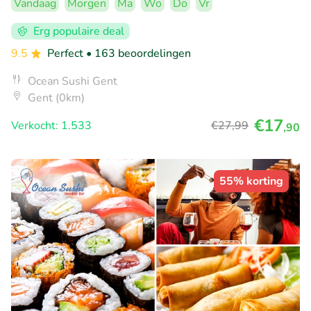
Vandaag
Morgen
Ma
Wo
Do
Vr
Erg populaire deal
9.5
Perfect
• 163 beoordelingen
Ocean Sushi Gent
Gent (0km)
€17
Verkocht: 1.533
€27
,99
,90
55% korting