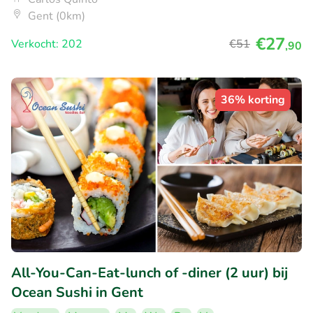
Gent (0km)
€27
Verkocht: 202
€51
,90
36% korting
All-You-Can-Eat-lunch of -diner (2 uur) bij
Ocean Sushi in Gent