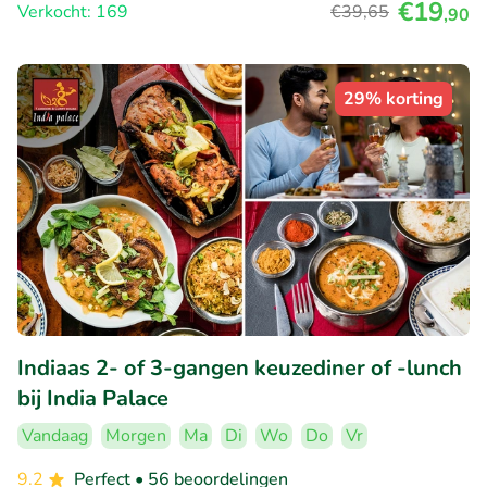
€19
Verkocht: 169
€39
,65
,90
29% korting
Indiaas 2- of 3-gangen keuzediner of -lunch
bij India Palace
Vandaag
Morgen
Ma
Di
Wo
Do
Vr
9.2
Perfect
• 56 beoordelingen