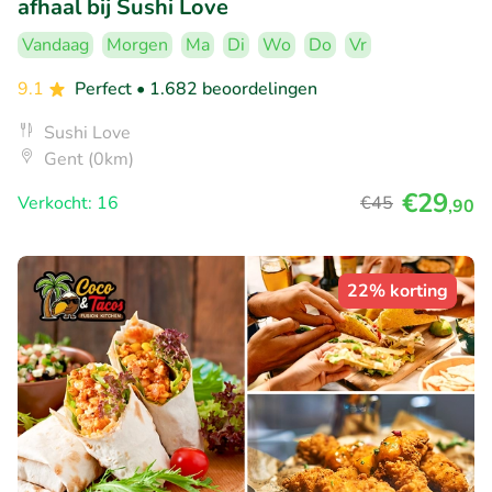
afhaal bij Sushi Love
Vandaag
Morgen
Ma
Di
Wo
Do
Vr
9.1
Perfect
• 1.682 beoordelingen
Sushi Love
Gent (0km)
€29
Verkocht: 16
€45
,90
22% korting