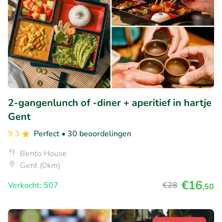
2-gangenlunch of -diner + aperitief in hartje
Gent
9.3
Perfect
• 30 beoordelingen
Bento House
Gent (0km)
€16
Verkocht: 507
€28
,50