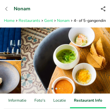
+31882050505
Nonam
Bereikbaar tot 23:00 uur
Home
Restaurants
Gent
Nonam
4- of 5-gangendiner
d
Informatie
Foto's
Locatie
Restaurant Info