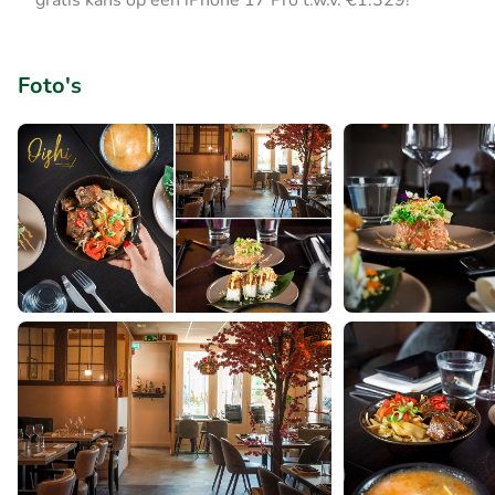
gratis kans op een iPhone 17 Pro t.w.v. €1.329!
Foto's