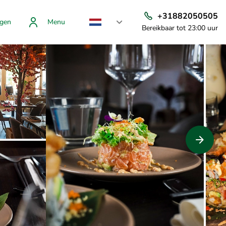
+31882050505
gen
Menu
Bereikbaar tot 23:00 uur