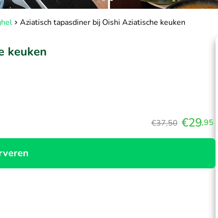
ghel
Aziatisch tapasdiner bij Oishi Aziatische keuken
he keuken
€29
,95
€37,50
rveren