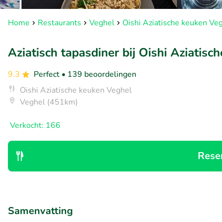
Home
Restaurants
Veghel
Oishi Aziatische keuken Ve
Aziatisch tapasdiner bij Oishi Aziatisc
9.3
Perfect
• 139 beoordelingen
Oishi Aziatische keuken Veghel
Veghel (451km)
Verkocht: 166
Rese
Samenvatting