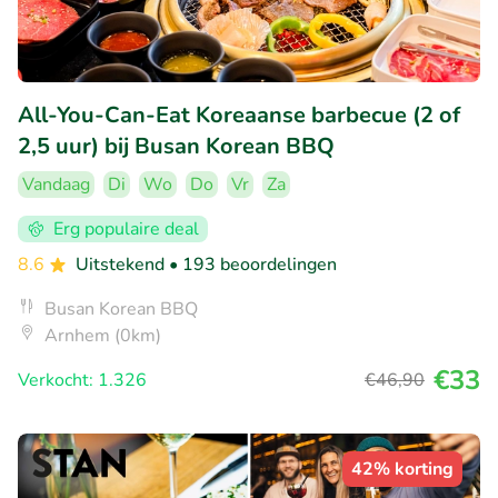
All-You-Can-Eat Koreaanse barbecue (2 of
2,5 uur) bij Busan Korean BBQ
Vandaag
Di
Wo
Do
Vr
Za
Erg populaire deal
8.6
Uitstekend
• 193 beoordelingen
Busan Korean BBQ
Arnhem (0km)
€33
Verkocht: 1.326
€46
,90
42% korting