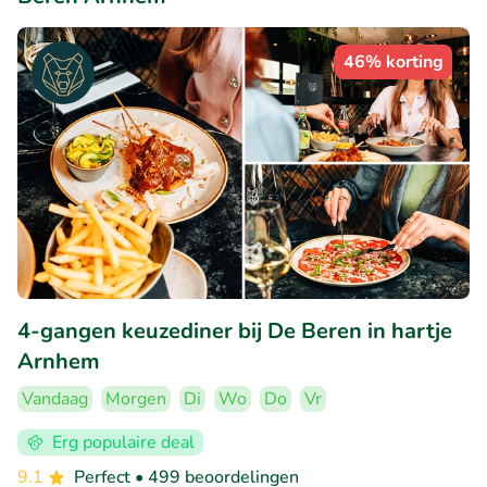
46% korting
4-gangen keuzediner bij De Beren in hartje
Arnhem
Vandaag
Morgen
Di
Wo
Do
Vr
Erg populaire deal
9.1
Perfect
• 499 beoordelingen