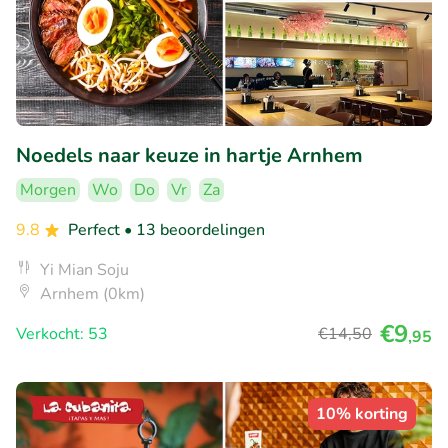
Noedels naar keuze in hartje Arnhem
Morgen
Wo
Do
Vr
Za
9.8
Perfect
• 13 beoordelingen
Yi Mian Soju
Arnhem (0km)
€9
Verkocht: 53
€14
,50
,95
10% korting