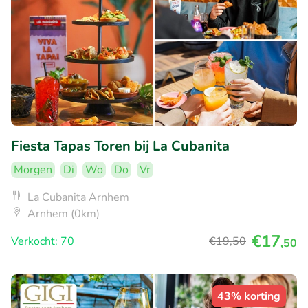
Fiesta Tapas Toren bij La Cubanita
Morgen
Di
Wo
Do
Vr
La Cubanita Arnhem
Arnhem (0km)
€17
Verkocht: 70
€19
,50
,50
43% korting