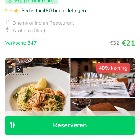
Erg populaire deal
9.6
Perfect
• 480 beoordelingen
Dhamaka Indian Restaurant
Arnhem (0km)
€21
Verkocht: 347
€32
48% korting
Reserveren
Ontdek
Zoeken
Boekingen
Menu