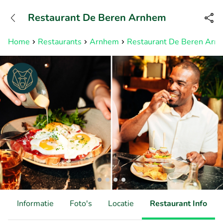
+31882050505
Restaurant De Beren Arnhem
Bereikbaar tot 23:00 uur
Home
Restaurants
Arnhem
Restaurant De Beren Arn
d
Informatie
Foto's
Locatie
Restaurant Info