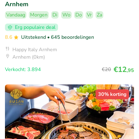
Arnhem
Vandaag
Morgen
Di
Wo
Do
Vr
Za
Erg populaire deal
8.6
Uitstekend
• 645 beoordelingen
Happy Italy Arnhem
Arnhem (0km)
€12
Verkocht: 3.894
€20
,95
30% korting