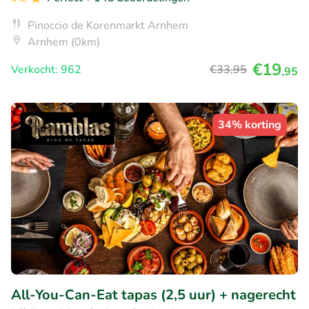
Pinoccio de Korenmarkt Arnhem
Arnhem (0km)
€19
Verkocht: 962
€33
,95
,95
34% korting
All-You-Can-Eat tapas (2,5 uur) + nagerecht