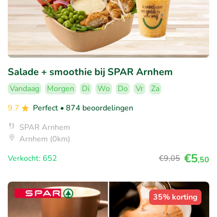
Salade + smoothie bij SPAR Arnhem
Vandaag
Morgen
Di
Wo
Do
Vr
Za
9.7
Perfect
• 874 beoordelingen
SPAR Arnhem
Arnhem (0km)
€5
Verkocht: 652
€9
,05
,50
35% korting