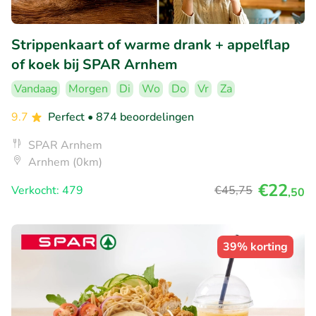
Strippenkaart of warme drank + appelflap
of koek bij SPAR Arnhem
Vandaag
Morgen
Di
Wo
Do
Vr
Za
9.7
Perfect
• 874 beoordelingen
SPAR Arnhem
Arnhem (0km)
€22
Verkocht: 479
€45
,75
,50
39% korting