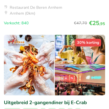
Restaurant De Beren Arnhem
Arnhem (0km)
€25
Verkocht: 840
€47
,70
,95
30% korting
Uitgebreid 2-gangendiner bij E-Crab