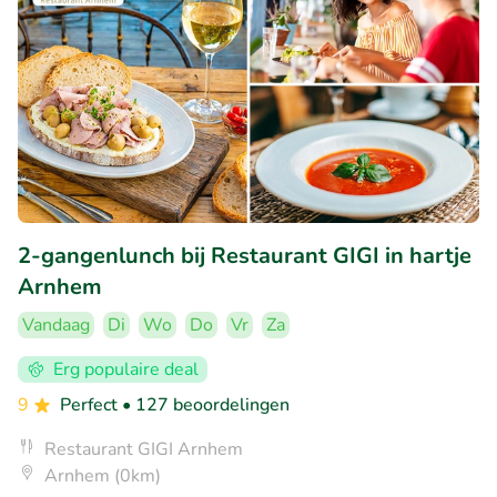
2-gangenlunch bij Restaurant GIGI in hartje
Arnhem
Vandaag
Di
Wo
Do
Vr
Za
Erg populaire deal
9
Perfect
• 127 beoordelingen
Restaurant GIGI Arnhem
Arnhem (0km)