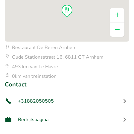
Restaurant De Beren Arnhem
Oude Stationsstraat 16, 6811 GT Arnhem
493 km van Le Havre
0km van treinstation
Contact
+31882050505
Bedrijfspagina