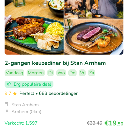
2-gangen keuzediner bij Stan Arnhem
Vandaag
Morgen
Di
Wo
Do
Vr
Za
Erg populaire deal
9.7
Perfect
• 683 beoordelingen
Stan Arnhem
Arnhem (0km)
€19
Verkocht: 1.597
€33
,45
,50