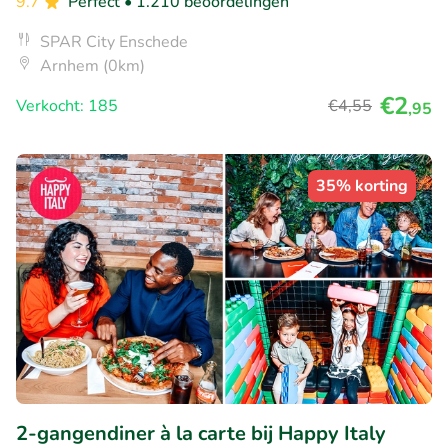
9.7
Perfect
• 1.210 beoordelingen
SPAR City Enschede
Arnhem (0km)
€2
Verkocht: 185
€4
,55
,95
35% korting
2-gangendiner à la carte bij Happy Italy