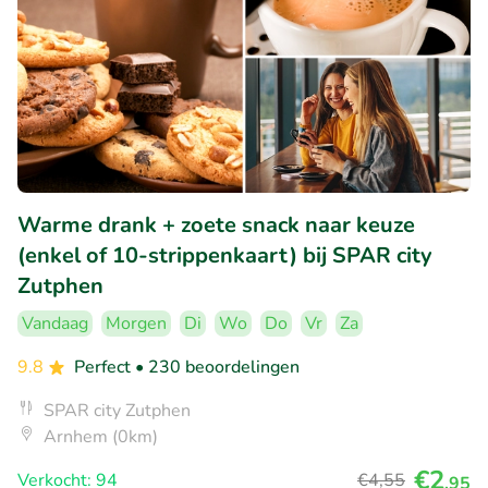
Warme drank + zoete snack naar keuze
(enkel of 10-strippenkaart) bij SPAR city
Zutphen
Vandaag
Morgen
Di
Wo
Do
Vr
Za
9.8
Perfect
• 230 beoordelingen
SPAR city Zutphen
Arnhem (0km)
€2
Verkocht: 94
€4
,55
,95