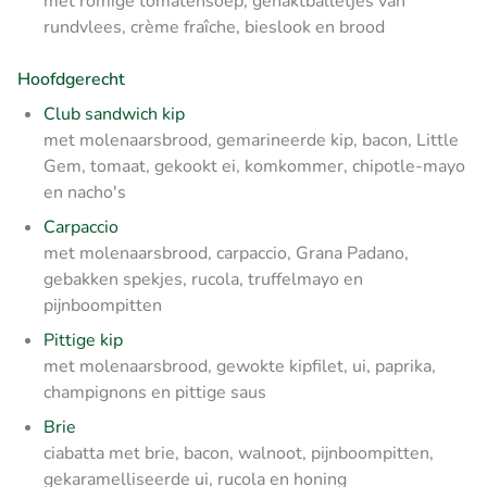
met romige tomatensoep, gehaktballetjes van
rundvlees, crème fraîche, bieslook en brood
Hoofdgerecht
Club sandwich kip
met molenaarsbrood, gemarineerde kip, bacon, Little
Gem, tomaat, gekookt ei, komkommer, chipotle-mayo
en nacho's
Carpaccio
met molenaarsbrood, carpaccio, Grana Padano,
gebakken spekjes, rucola, truffelmayo en
pijnboompitten
Pittige kip
met molenaarsbrood, gewokte kipfilet, ui, paprika,
champignons en pittige saus
Brie
ciabatta met brie, bacon, walnoot, pijnboompitten,
gekaramelliseerde ui, rucola en honing