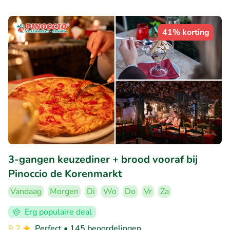
41% korting
3-gangen keuzediner + brood vooraf bij
Pinoccio de Korenmarkt
Vandaag
Morgen
Di
Wo
Do
Vr
Za
Erg populaire deal
9.2
Perfect
• 145 beoordelingen