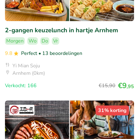
2-gangen keuzelunch in hartje Arnhem
Morgen
Wo
Do
Vr
9.8
Perfect
• 13 beoordelingen
Yi Mian Soju
Arnhem (0km)
€9
Verkocht: 166
€15
,90
,95
31% korting