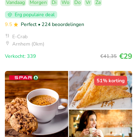
Vandaag
Morgen
Di
Wo
Do
Vr
Za
Erg populaire deal
9.5
Perfect
• 224 beoordelingen
E-Crab
Arnhem (0km)
€29
Verkocht: 339
€41
,35
51% korting