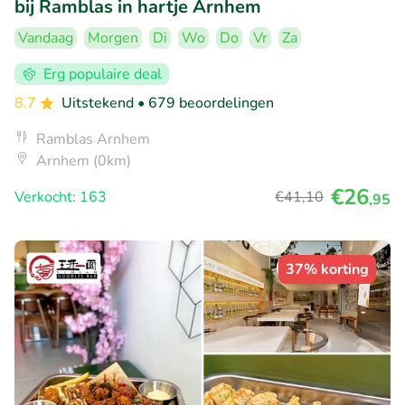
bij Ramblas in hartje Arnhem
Vandaag
Morgen
Di
Wo
Do
Vr
Za
Erg populaire deal
8.7
Uitstekend
• 679 beoordelingen
Ramblas Arnhem
Arnhem (0km)
€26
Verkocht: 163
€41
,10
,95
37% korting