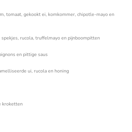
em, tomaat, gekookt ei, komkommer, chipotle-mayo en
spekjes, rucola, truffelmayo en pijnboompitten
pignons en pittige saus
amelliseerde ui, rucola en honing
e kroketten