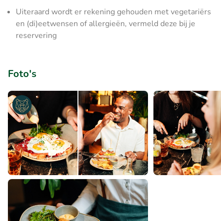
Uiteraard wordt er rekening gehouden met vegetariërs
en (di)eetwensen of allergieën, vermeld deze bij je
reservering
Foto's