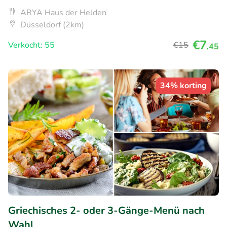
ARYA Haus der Helden
Düsseldorf (2km)
€7
Verkocht: 55
€15
,45
34% korting
Griechisches 2- oder 3-Gänge-Menü nach
Wahl