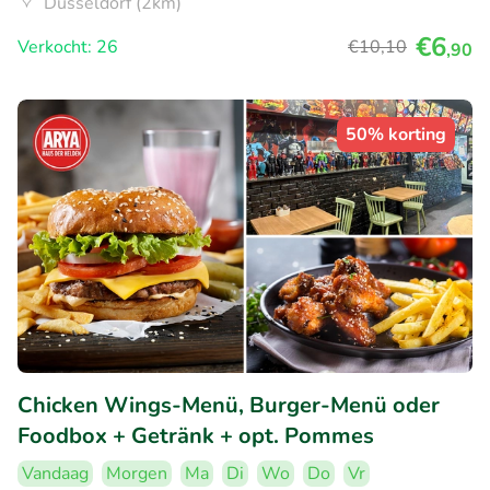
Düsseldorf (2km)
€6
Verkocht: 26
€10
,10
,90
50% korting
Chicken Wings-Menü, Burger-Menü oder
Foodbox + Getränk + opt. Pommes
Vandaag
Morgen
Ma
Di
Wo
Do
Vr