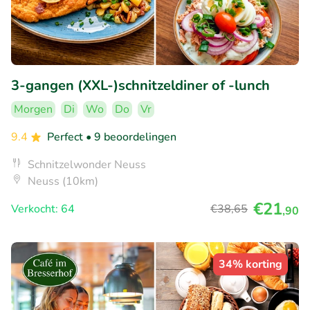
3-gangen (XXL-)schnitzeldiner of -lunch
Morgen
Di
Wo
Do
Vr
9.4
Perfect
• 9 beoordelingen
Schnitzelwonder Neuss
Neuss (10km)
€21
Verkocht: 64
€38
,65
,90
34% korting