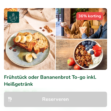
36% korting
Frühstück oder Bananenbrot To-go inkl.
Heißgetränk
Di
Wo
Do
Vr
Reserveren
10
Perfect
• 3 beoordelingen
Ontdek
Zoeken
Boekingen
Menu