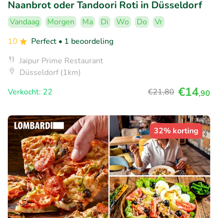
Naanbrot oder Tandoori Roti in Düsseldorf
Vandaag
Morgen
Ma
Di
Wo
Do
Vr
10
Perfect
• 1 beoordeling
Jaipur Prime Restaurant
Düsseldorf (1km)
€14
Verkocht: 22
€21
,80
,90
32% korting