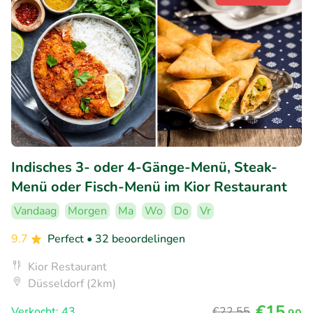
Indisches 3- oder 4-Gänge-Menü, Steak-
Menü oder Fisch-Menü im Kior Restaurant
Vandaag
Morgen
Ma
Wo
Do
Vr
9.7
Perfect
• 32 beoordelingen
Kior Restaurant
Düsseldorf (2km)
€15
Verkocht: 43
€22
,55