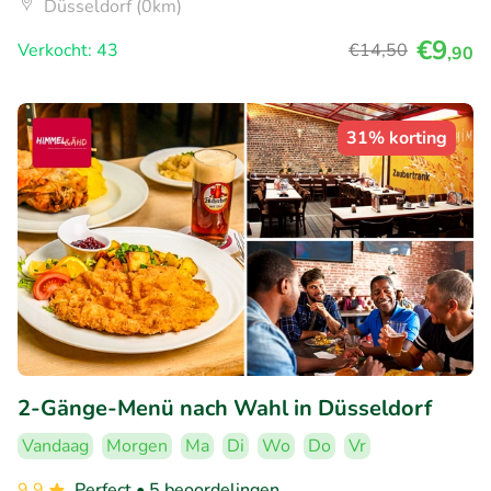
Düsseldorf (0km)
€9
Verkocht: 43
€14
,50
,90
31% korting
2-Gänge-Menü nach Wahl in Düsseldorf
Vandaag
Morgen
Ma
Di
Wo
Do
Vr
9.9
Perfect
• 5 beoordelingen