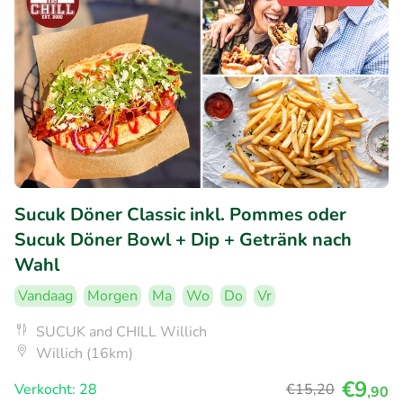
Sucuk Döner Classic inkl. Pommes oder
Sucuk Döner Bowl + Dip + Getränk nach
Wahl
Vandaag
Morgen
Ma
Wo
Do
Vr
SUCUK and CHILL Willich
Willich (16km)
€9
Verkocht: 28
€15
,20
,90