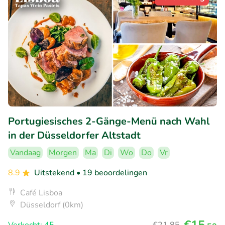
Portugiesisches 2-Gänge-Menü nach Wahl
in der Düsseldorfer Altstadt
Vandaag
Morgen
Ma
Di
Wo
Do
Vr
8.9
Uitstekend
• 19 beoordelingen
Café Lisboa
Düsseldorf (0km)