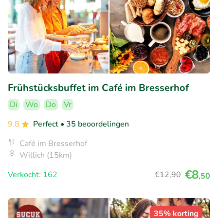
Frühstücksbuffet im Café im Bresserhof
Di
Wo
Do
Vr
9.8
Perfect
• 35 beoordelingen
Café im Bresserhof
Willich (15km)
€8
Verkocht: 162
€12
,90
,50
35% korting