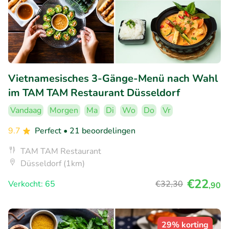
Vietnamesisches 3-Gänge-Menü nach Wahl
im TAM TAM Restaurant Düsseldorf
Vandaag
Morgen
Ma
Di
Wo
Do
Vr
9.7
Perfect
• 21 beoordelingen
TAM TAM Restaurant
Düsseldorf (1km)
€22
Verkocht: 65
€32
,30
,90
29% korting