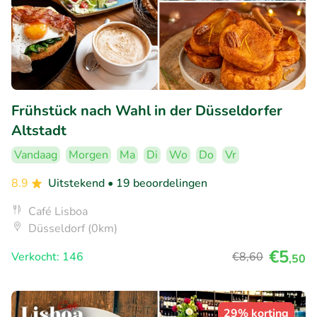
Frühstück nach Wahl in der Düsseldorfer
Altstadt
Vandaag
Morgen
Ma
Di
Wo
Do
Vr
8.9
Uitstekend
• 19 beoordelingen
Café Lisboa
Düsseldorf (0km)
€5
Verkocht: 146
€8
,60
,50
29% korting