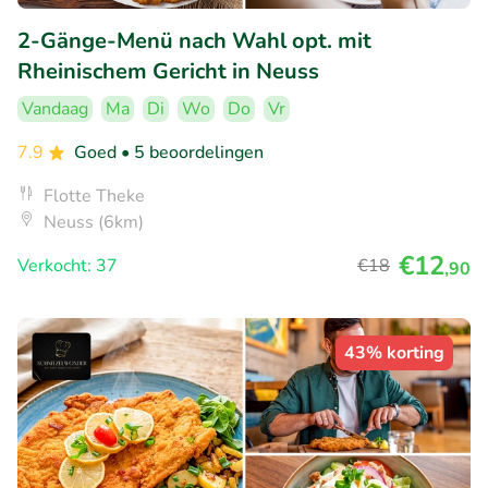
2-Gänge-Menü nach Wahl opt. mit
Rheinischem Gericht in Neuss
Vandaag
Ma
Di
Wo
Do
Vr
7.9
Goed
• 5 beoordelingen
Flotte Theke
Neuss (6km)
€12
Verkocht: 37
€18
,90
43% korting