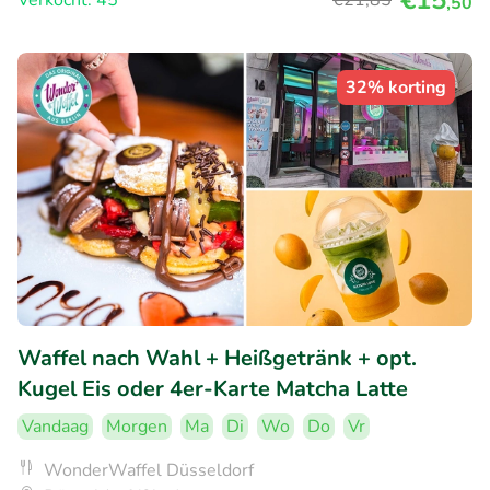
€15
Verkocht: 45
€21
,85
,50
32% korting
Waffel nach Wahl + Heißgetränk + opt.
Kugel Eis oder 4er-Karte Matcha Latte
Vandaag
Morgen
Ma
Di
Wo
Do
Vr
WonderWaffel Düsseldorf