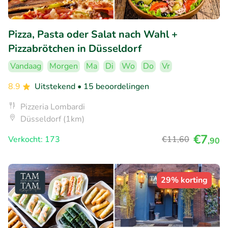
Pizza, Pasta oder Salat nach Wahl +
Pizzabrötchen in Düsseldorf
Vandaag
Morgen
Ma
Di
Wo
Do
Vr
8.9
Uitstekend
• 15 beoordelingen
Pizzeria Lombardi
Düsseldorf (1km)
€7
Verkocht: 173
€11
,60
,90
29% korting