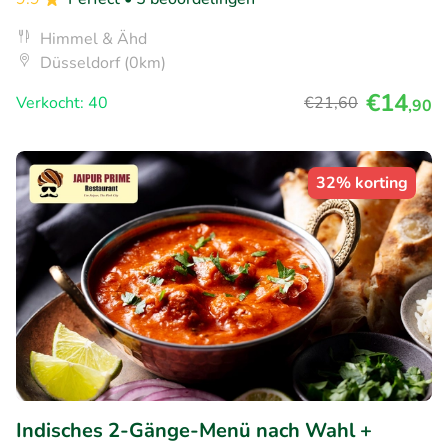
Himmel & Ähd
Düsseldorf (0km)
€14
Verkocht: 40
€21
,60
,90
32% korting
Indisches 2-Gänge-Menü nach Wahl +