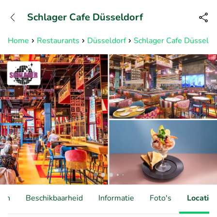
+31882050505
Schlager Cafe Düsseldorf
Bereikbaar tot 23:00 uur
Home
Restaurants
Düsseldorf
Schlager Cafe Düsseldo
ten
Beschikbaarheid
Informatie
Foto's
Locatie