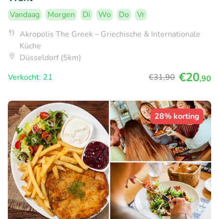
Vandaag
Morgen
Di
Wo
Do
Vr
Akropolis The Greek – Griechische & Internationale
Küche
Düsseldorf (5km)
€20
Verkocht: 21
€31
,90
,90
28% korting