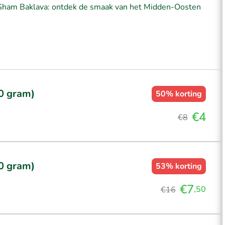
ij Sham Baklava: ontdek de smaak van het Midden-Oosten
0 gram)
50%
korting
€4
€8
0 gram)
53%
korting
€7
,50
€16