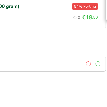
000 gram)
54%
korting
€18
,50
€40