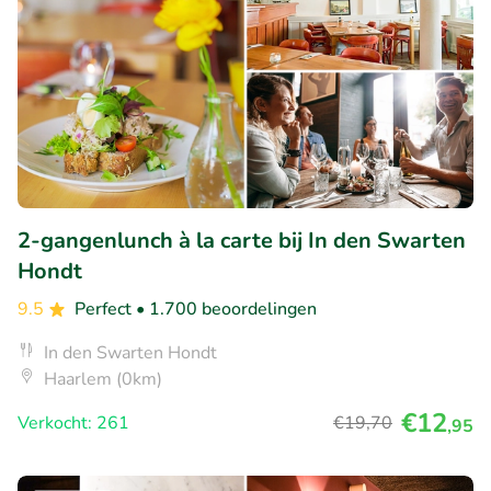
2-gangenlunch à la carte bij In den Swarten
Hondt
9.5
Perfect
• 1.700 beoordelingen
In den Swarten Hondt
Haarlem (0km)
€12
Verkocht: 261
€19
,70
,95