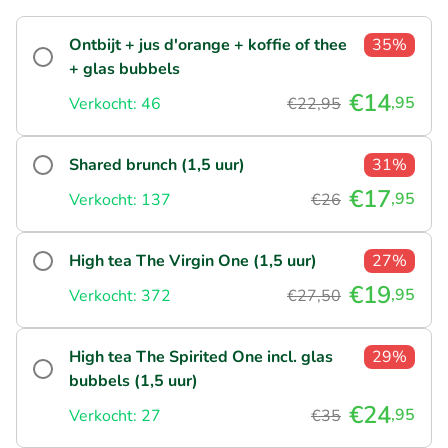
Ontbijt + jus d'orange + koffie of thee
35%
+ glas bubbels
€14
,95
Verkocht: 46
€22,95
Shared brunch (1,5 uur)
31%
€17
,95
Verkocht: 137
€26
High tea The Virgin One (1,5 uur)
27%
€19
,95
Verkocht: 372
€27,50
High tea The Spirited One incl. glas
29%
bubbels (1,5 uur)
€24
,95
Verkocht: 27
€35