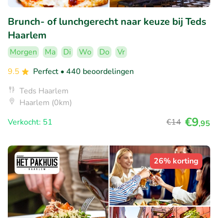
Brunch- of lunchgerecht naar keuze bij Teds
Haarlem
Morgen
Ma
Di
Wo
Do
Vr
9.5
Perfect
• 440 beoordelingen
Teds Haarlem
Haarlem (0km)
€9
Verkocht: 51
€14
,95
26% korting