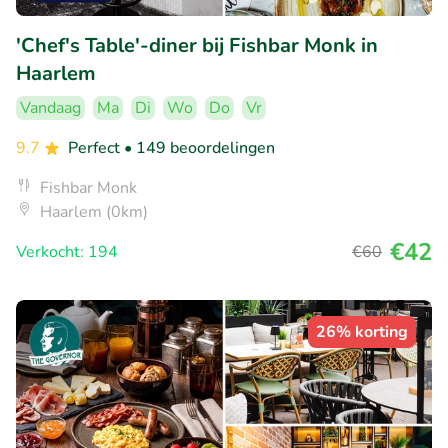
'Chef's Table'-diner bij Fishbar Monk in
Haarlem
Vandaag
Ma
Di
Wo
Do
Vr
9.7
Perfect
• 149 beoordelingen
Fishbar Monk
Haarlem (0km)
€42
Verkocht: 194
€60
26% korting