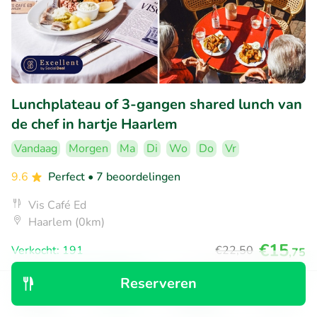
Lunchplateau of 3-gangen shared lunch van
de chef in hartje Haarlem
Vandaag
Morgen
Ma
Di
Wo
Do
Vr
9.6
Perfect
• 7 beoordelingen
Vis Café Ed
Haarlem (0km)
€15
Verkocht: 191
€22
,50
,75
Reserveren
Ontdek
Zoeken
Boekingen
Menu
42% korting