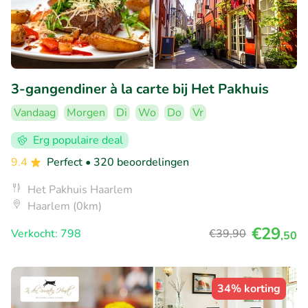
3-gangendiner à la carte bij Het Pakhuis
Vandaag
Morgen
Di
Wo
Do
Vr
Erg populaire deal
9.4
Perfect
• 320 beoordelingen
Het Pakhuis Haarlem
Haarlem (0km)
€29
Verkocht: 798
€39
,90
,50
34% korting