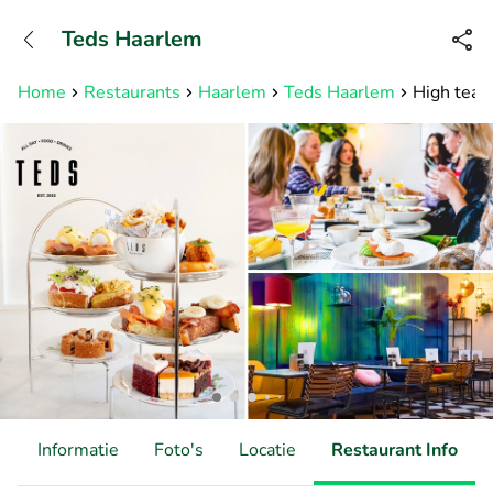
+31882050505
Teds Haarlem
Bereikbaar tot 23:00 uur
Home
Restaurants
Haarlem
Teds Haarlem
High tea (
d
Informatie
Foto's
Locatie
Restaurant Info