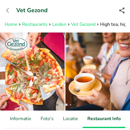
+31882050505
Vet Gezond
Bereikbaar tot 23:00 uur
Home
Restaurants
Leiden
Vet Gezond
High tea, high
d
Informatie
Foto's
Locatie
Restaurant Info