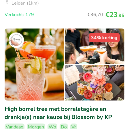
Leiden (1km)
€23
Verkocht: 179
€36
,70
,95
34% korting
High borrel tree met borreletagère en
drankje(s) naar keuze bij Blossom by KP
Vandaag
Morgen
Wo
Do
Vr