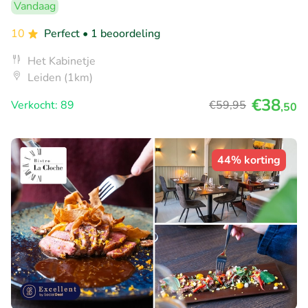
Vandaag
10
Perfect
• 1 beoordeling
Het Kabinetje
Leiden (1km)
€38
Verkocht: 89
€59
,95
,50
44% korting