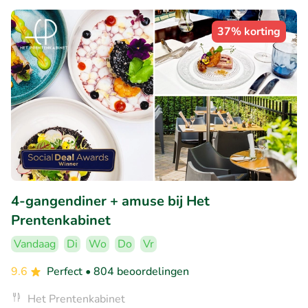
37% korting
4-gangendiner + amuse bij Het
Prentenkabinet
Vandaag
Di
Wo
Do
Vr
9.6
Perfect
• 804 beoordelingen
Het Prentenkabinet