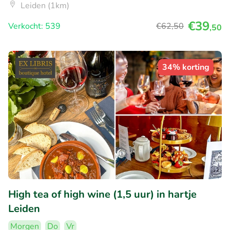
Leiden (1km)
€39
Verkocht: 539
€62
,50
,50
34% korting
High tea of high wine (1,5 uur) in hartje
Leiden
Morgen
Do
Vr