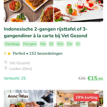
Indonesische 2-gangen rijsttafel of 3-
gangendiner à la carte bij Vet Gezond
Vandaag
Morgen
Ma
Di
Wo
Do
Vr
9
Perfect
• 152 beoordelingen
Vet Gezond
Leiden (0km)
€15
Verkocht: 25
€26
,95
29% korting