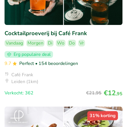
Cocktailproeverij bij Café Frank
Vandaag
Morgen
Di
Wo
Do
Vr
Erg populaire deal
9.7
Perfect
• 154 beoordelingen
Café Frank
Leiden (1km)
€12
Verkocht: 362
€21
,95
,95
31% korting