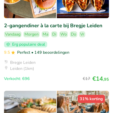
2-gangendiner à la carte bij Bregje Leiden
Vandaag
Morgen
Ma
Di
Wo
Do
Vr
Erg populaire deal
9.5
Perfect
• 149 beoordelingen
Bregje Leiden
Leiden (1km)
€14
Verkocht: 696
€17
,95
31% korting