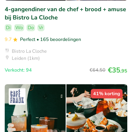
4-gangendiner van de chef + brood + amuse
bij Bistro La Cloche
Di
Wo
Do
Vr
9.7
Perfect
• 165 beoordelingen
Bistro La Cloche
Leiden (1km)
€35
Verkocht: 94
€64
,50
,95
41% korting