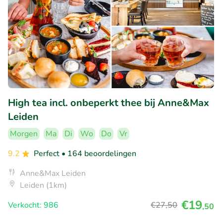
High tea incl. onbeperkt thee bij Anne&Max
Leiden
Morgen
Ma
Di
Wo
Do
Vr
9.2
Perfect
• 164 beoordelingen
Anne&Max Leiden
Leiden (1km)
€19
Verkocht: 986
€27
,50
,50