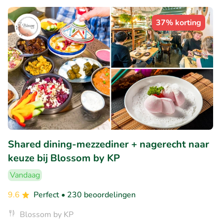
37% korting
Shared dining-mezzediner + nagerecht naar
keuze bij Blossom by KP
Vandaag
9.6
Perfect
• 230 beoordelingen
Blossom by KP