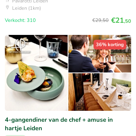
Pavarotti Leiden
Leiden (1km)
€21
Verkocht: 310
€29
,50
,50
36% korting
4-gangendiner van de chef + amuse in
hartje Leiden