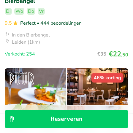
Bierbengel
Di
Wo
Do
Vr
9.5
Perfect
• 444 beoordelingen
In den Bierbengel
Leiden (1km)
€22
Verkocht: 254
€35
,50
46% korting
Reserveren
Ontdek
Zoeken
Boekingen
Menu