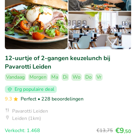
12-uurtje of 2-gangen keuzelunch bij
Pavarotti Leiden
Vandaag
Morgen
Ma
Di
Wo
Do
Vr
Erg populaire deal
9.3
Perfect
• 228 beoordelingen
Pavarotti Leiden
Leiden (1km)
€9
Verkocht: 1.468
€13
,75
,50