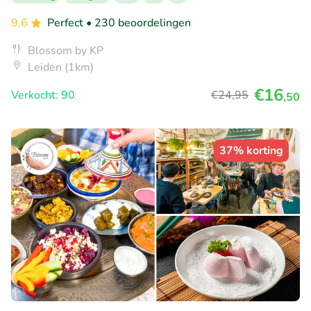
9.6
Perfect
• 230 beoordelingen
Blossom by KP
Leiden (1km)
€16
Verkocht: 90
€24
,95
,50
37% korting