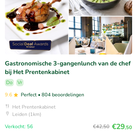
Gastronomische 3-gangenlunch van de chef
bij Het Prentenkabinet
Do
Vr
9.6
Perfect
• 804 beoordelingen
Het Prentenkabinet
Leiden (1km)
€29
Verkocht: 56
€42
,50
,50