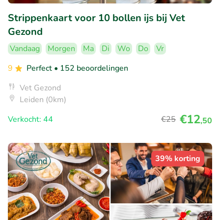
Strippenkaart voor 10 bollen ijs bij Vet
Gezond
Vandaag
Morgen
Ma
Di
Wo
Do
Vr
9
Perfect
• 152 beoordelingen
Vet Gezond
Leiden (0km)
€12
Verkocht: 44
€25
,50
39% korting