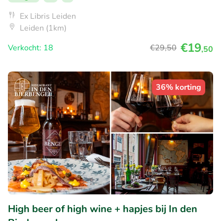
Ex Libris Leiden
Leiden (1km)
€19
Verkocht: 18
€29
,50
,50
36% korting
High beer of high wine + hapjes bij In den