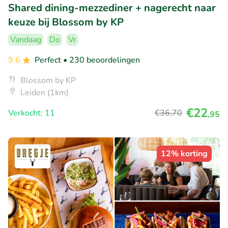
Shared dining-mezzediner + nagerecht naar
keuze bij Blossom by KP
Vandaag
Do
Vr
9.6
Perfect
• 230 beoordelingen
Blossom by KP
Leiden (1km)
€22
Verkocht: 11
€36
,70
,95
12% korting