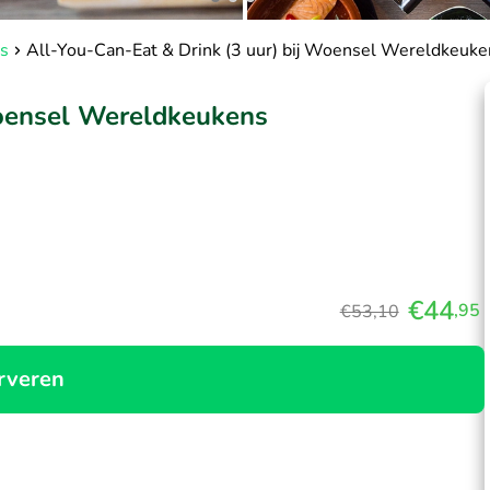
s
All-You-Can-Eat & Drink (3 uur) bij Woensel Wereldkeuke
Woensel Wereldkeukens
€44
,95
€53,10
rveren