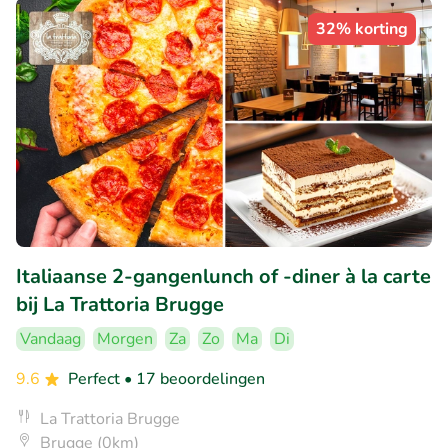
32% korting
Italiaanse 2-gangenlunch of -diner à la carte
bij La Trattoria Brugge
Vandaag
Morgen
Za
Zo
Ma
Di
9.6
Perfect
• 17 beoordelingen
La Trattoria Brugge
Brugge (0km)