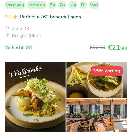
Vandaag
Morgen
Za
Zo
Ma
Di
Wo
9.2
Perfect
• 762 beoordelingen
Zand 23
Brugge (0km)
€21
Verkocht: 98
€36
,80
,90
35% korting