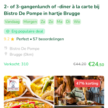
2- of 3-gangenlunch of -diner à la carte bij
Bistro De Pompe in hartje Brugge
Vandaag
Morgen
Za
Zo
Ma
Di
Wo
Erg populaire deal
9.2
Perfect
• 57 beoordelingen
Bistro De Pompe
Brugge (0km)
€24
Verkocht: 310
€44
,20
,50
47% korting