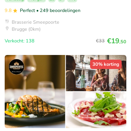
9.8
Perfect
• 249 beoordelingen
Brasserie Smeepoorte
Brugge (0km)
€19
Verkocht: 138
€33
,50
30% korting