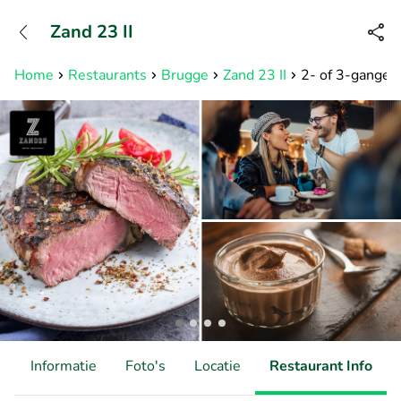
+31882050505
Zand 23 II
Bereikbaar tot 23:00 uur
Home
Restaurants
Brugge
Zand 23 II
2- of 3-gangend
d
Informatie
Foto's
Locatie
Restaurant Info