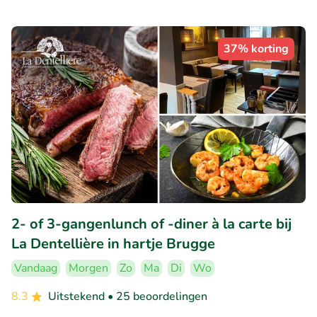
37% korting
2- of 3-gangenlunch of -diner à la carte bij
La Dentellière in hartje Brugge
Vandaag
Morgen
Zo
Ma
Di
Wo
8.3
Uitstekend
• 25 beoordelingen