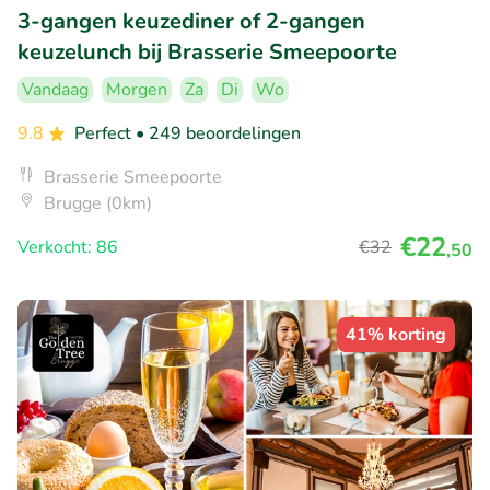
3-gangen keuzediner of 2-gangen
keuzelunch bij Brasserie Smeepoorte
Vandaag
Morgen
Za
Di
Wo
9.8
Perfect
• 249 beoordelingen
Brasserie Smeepoorte
Brugge (0km)
€22
Verkocht: 86
€32
,50
41% korting