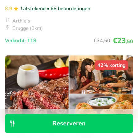
8.9
Uitstekend
• 68 beoordelingen
Arthie's
Brugge (0km)
€23
Verkocht: 118
€34
,50
,50
42% korting
Reserveren
Ontdek
Zoeken
Boekingen
Menu