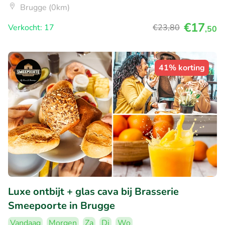
Brugge (0km)
€17
Verkocht: 17
€23
,80
,50
41% korting
Luxe ontbijt + glas cava bij Brasserie
Smeepoorte in Brugge
Vandaag
Morgen
Za
Di
Wo