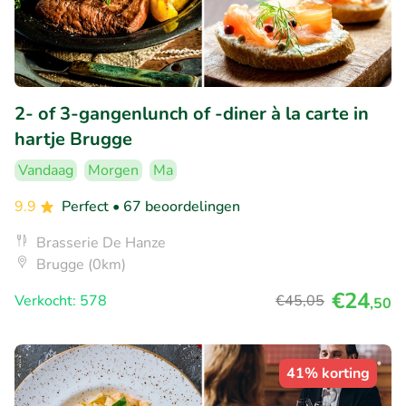
2- of 3-gangenlunch of -diner à la carte in
hartje Brugge
Vandaag
Morgen
Ma
9.9
Perfect
• 67 beoordelingen
Brasserie De Hanze
Brugge (0km)
€24
Verkocht: 578
€45
,05
,50
41% korting