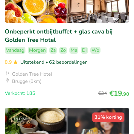
Onbeperkt ontbijtbuffet + glas cava bij
Golden Tree Hotel
Vandaag
Morgen
Za
Zo
Ma
Di
Wo
8.9
Uitstekend
• 62 beoordelingen
Golden Tree Hotel
Brugge (0km)
€19
Verkocht: 185
€34
,90
31% korting