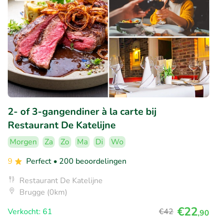
2- of 3-gangendiner à la carte bij
Restaurant De Katelijne
Morgen
Za
Zo
Ma
Di
Wo
9
Perfect
• 200 beoordelingen
Restaurant De Katelijne
Brugge (0km)
€22
Verkocht: 61
€42
,90