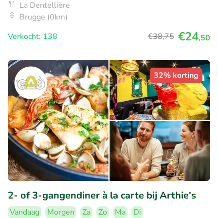
La Dentellière
Brugge (0km)
€24
Verkocht: 138
€38
,75
,50
32% korting
2- of 3-gangendiner à la carte bij Arthie's
Vandaag
Morgen
Za
Zo
Ma
Di