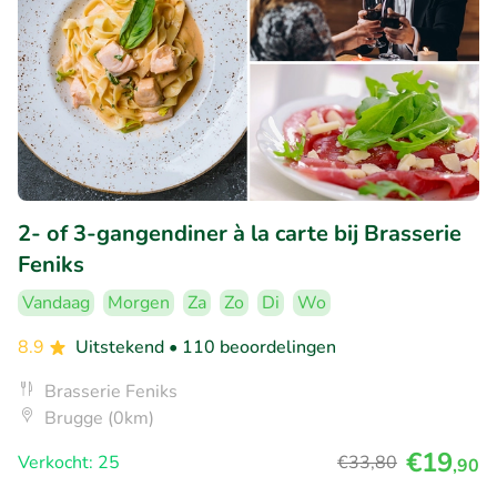
2- of 3-gangendiner à la carte bij Brasserie
Feniks
Vandaag
Morgen
Za
Zo
Di
Wo
8.9
Uitstekend
• 110 beoordelingen
Brasserie Feniks
Brugge (0km)
€19
Verkocht: 25
€33
,80
,90