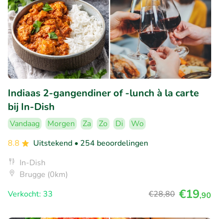
Indiaas 2-gangendiner of -lunch à la carte
bij In-Dish
Vandaag
Morgen
Za
Zo
Di
Wo
8.8
Uitstekend
• 254 beoordelingen
In-Dish
Brugge (0km)
€19
Verkocht: 33
€28
,80
,90