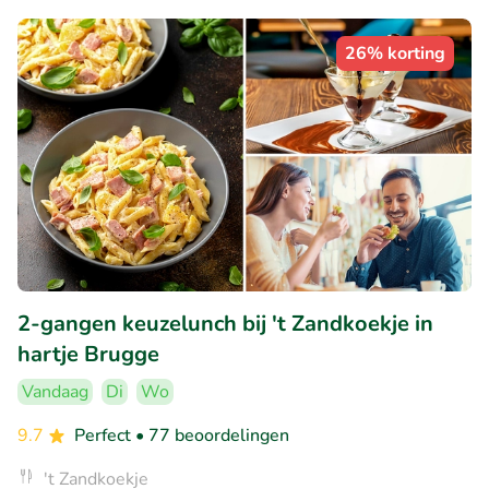
26% korting
2-gangen keuzelunch bij 't Zandkoekje in
hartje Brugge
Vandaag
Di
Wo
9.7
Perfect
• 77 beoordelingen
't Zandkoekje