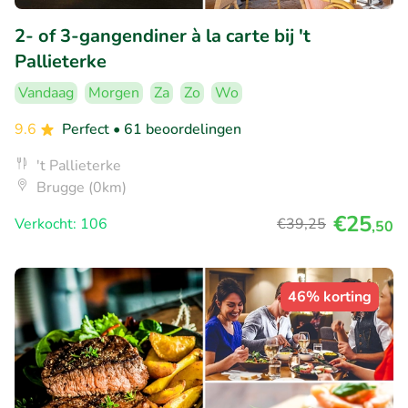
2- of 3-gangendiner à la carte bij 't
Pallieterke
Vandaag
Morgen
Za
Zo
Wo
9.6
Perfect
• 61 beoordelingen
't Pallieterke
Brugge (0km)
€25
Verkocht: 106
€39
,25
,50
46% korting