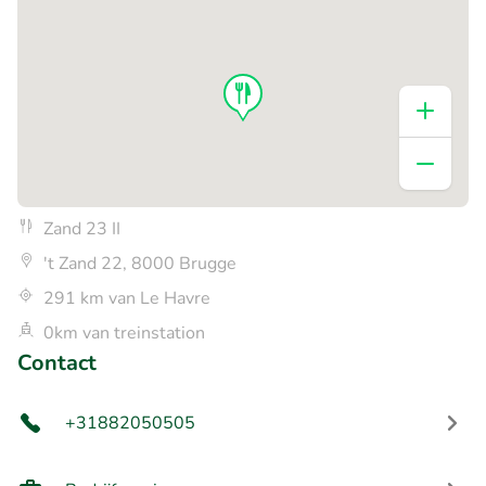
Zand 23 II
't Zand 22, 8000 Brugge
291 km van Le Havre
0km van treinstation
Contact
+31882050505