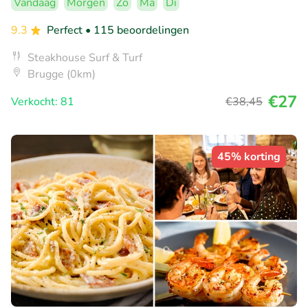
Vandaag
Morgen
Zo
Ma
Di
9.3
Perfect
• 115 beoordelingen
Steakhouse Surf & Turf
Brugge (0km)
€27
Verkocht: 81
€38
,45
45% korting