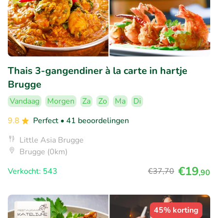
Thais 3-gangendiner à la carte in hartje
Brugge
Vandaag
Morgen
Za
Zo
Ma
Di
9.8
Perfect
• 41 beoordelingen
Little Asia Brugge
Brugge (0km)
€19
Verkocht: 543
€37
,70
,90
45% korting