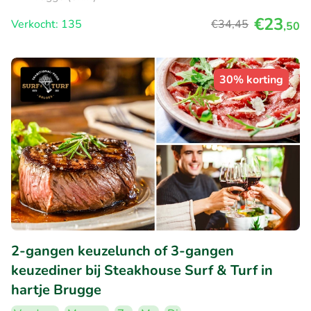
€23
Verkocht: 135
€34
,45
,50
30% korting
2-gangen keuzelunch of 3-gangen
keuzediner bij Steakhouse Surf & Turf in
hartje Brugge