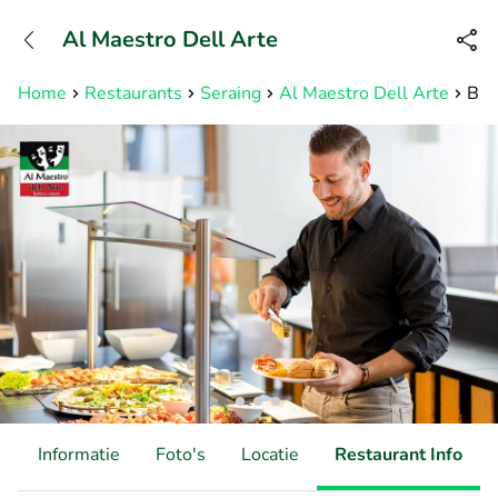
+31882050505
Al Maestro Dell Arte
Bereikbaar tot 23:00 uur
Home
Restaurants
Seraing
Al Maestro Dell Arte
Buf
d
Informatie
Foto's
Locatie
Restaurant Info