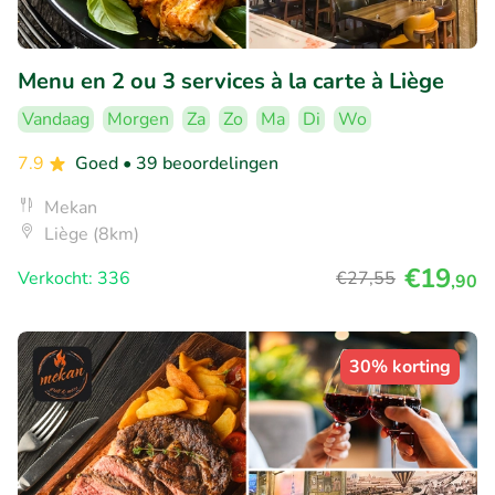
Menu en 2 ou 3 services à la carte à Liège
Vandaag
Morgen
Za
Zo
Ma
Di
Wo
7.9
Goed
• 39 beoordelingen
Mekan
Liège (8km)
€19
Verkocht: 336
€27
,55
,90
30% korting