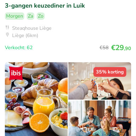
3-gangen keuzediner in Luik
Morgen
Za
Zo
Steaqhouse Liège
Liège (6km)
€29
Verkocht: 62
€58
,90
35% korting