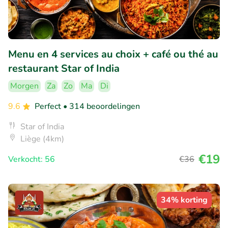
Menu en 4 services au choix + café ou thé au
restaurant Star of India
Morgen
Za
Zo
Ma
Di
9.6
Perfect
• 314 beoordelingen
Star of India
Liège (4km)
€19
Verkocht: 56
€36
34% korting