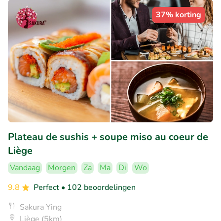
37% korting
Plateau de sushis + soupe miso au coeur de
Liège
Vandaag
Morgen
Za
Ma
Di
Wo
9.8
Perfect
• 102 beoordelingen
Sakura Ying
Liège (5km)