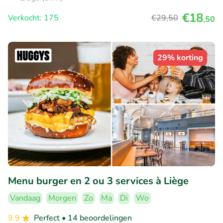
€18
Verkocht: 175
€29
,50
,50
29% korting
Menu burger en 2 ou 3 services à Liège
Vandaag
Morgen
Zo
Ma
Di
Wo
9.9
Perfect
• 14 beoordelingen