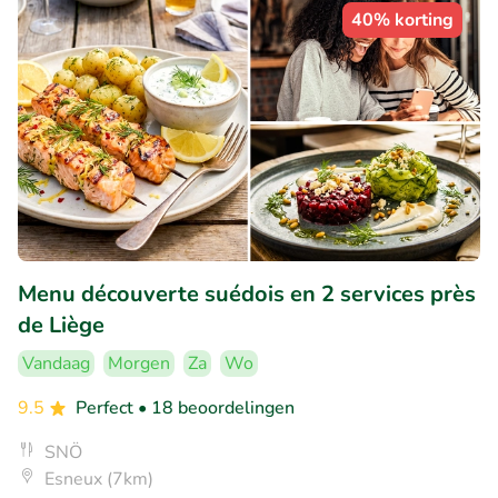
40% korting
Menu découverte suédois en 2 services près
de Liège
Vandaag
Morgen
Za
Wo
9.5
Perfect
• 18 beoordelingen
SNÖ
Esneux (7km)