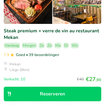
Steak premium + verre de vin au restaurant
Mekan
Vandaag
Morgen
Za
Zo
Ma
Di
Wo
7.9
Goed
• 39 beoordelingen
Mekan
Liège (8km)
€27
Verkocht: 10
€40
,90
Reserveren
29% korting
Ontdek
Zoeken
Boekingen
Menu