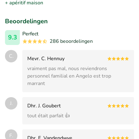
+ apéritif maison
Beoordelingen
Perfect
9.3
286 beoordelingen
C.
Mevr. C. Hennuy
vraiment pas mal, nous reviendrons
personnel familial en Angelo est trop
marrant
J.
Dhr. J. Goubert
tout était parfait 👍
F.
Dhr. F. Vandendwye