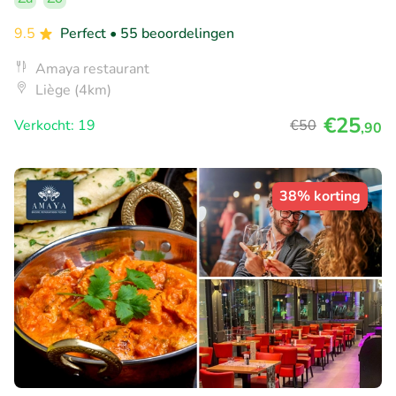
9.5
Perfect
• 55 beoordelingen
Amaya restaurant
Liège (4km)
€25
Verkocht: 19
€50
,90
38% korting