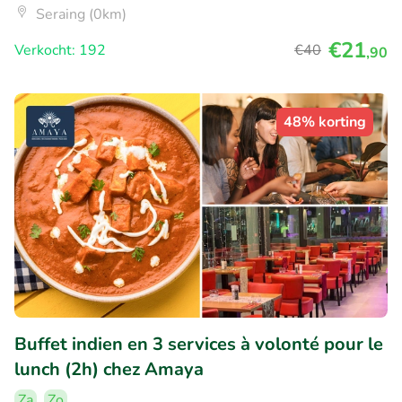
Seraing (0km)
€21
Verkocht: 192
€40
,90
48% korting
Buffet indien en 3 services à volonté pour le
lunch (2h) chez Amaya
Za
Zo