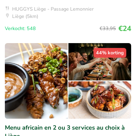
HUGGYS Liège - Passage Lemonnier
Liège (5km)
€24
Verkocht: 548
€33
,95
44% korting
Menu africain en 2 ou 3 services au choix à