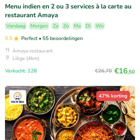
Menu indien en 2 ou 3 services à la carte au
restaurant Amaya
Vandaag
Morgen
Za
Zo
Ma
Di
Wo
9.5
Perfect
• 55 beoordelingen
Amaya restaurant
Liège (4km)
€16
Verkocht: 128
€26
,70
,50
47% korting