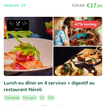
€17
Verkocht: 33
€29
,80
,90
47% korting
Lunch ou dîner en 4 services + digestif au
restaurant Néroli
Vandaag
Morgen
Za
Wo