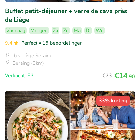
Buffet petit-déjeuner + verre de cava près
de Liège
Vandaag
Morgen
Za
Zo
Ma
Di
Wo
9.4
Perfect
• 19 beoordelingen
ibis Liège Seraing
Seraing (6km)
€14
Verkocht: 53
€23
,90
33% korting