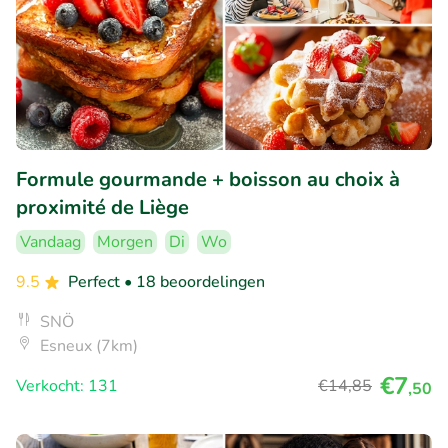
Formule gourmande + boisson au choix à
proximité de Liège
Vandaag
Morgen
Di
Wo
9.5
Perfect
• 18 beoordelingen
SNÖ
Esneux (7km)
€7
Verkocht: 131
€14
,85
,50