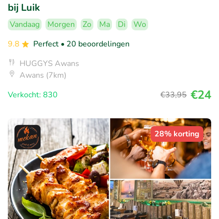
bij Luik
Vandaag
Morgen
Zo
Ma
Di
Wo
9.8
Perfect
• 20 beoordelingen
HUGGYS Awans
Awans (7km)
€24
Verkocht: 830
€33
,95
28% korting