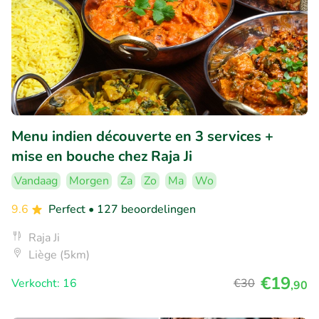
Menu indien découverte en 3 services +
mise en bouche chez Raja Ji
Vandaag
Morgen
Za
Zo
Ma
Wo
9.6
Perfect
• 127 beoordelingen
Raja Ji
Liège (5km)
€19
Verkocht: 16
€30
,90