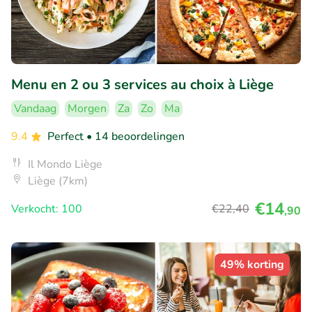
Menu en 2 ou 3 services au choix à Liège
Vandaag
Morgen
Za
Zo
Ma
9.4
Perfect
• 14 beoordelingen
Il Mondo Liège
Liège (7km)
€14
Verkocht: 100
€22
,40
,90
49% korting