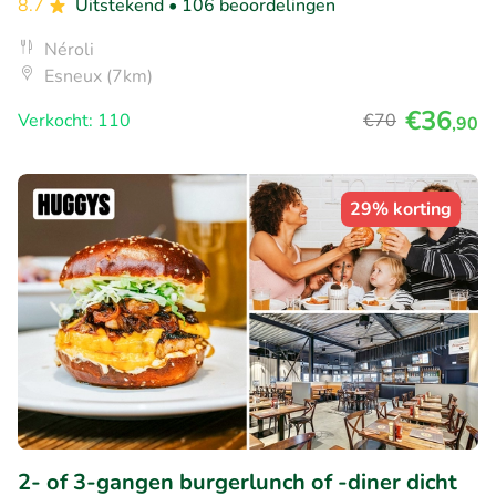
8.7
Uitstekend
• 106 beoordelingen
Néroli
Esneux (7km)
€36
Verkocht: 110
€70
,90
29% korting
2- of 3-gangen burgerlunch of -diner dicht