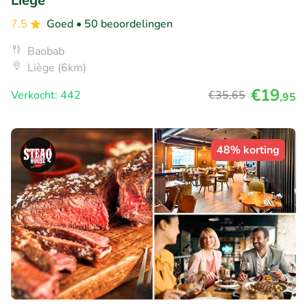
Liège
7.5
Goed
• 50 beoordelingen
Baobab
Liège (6km)
€19
Verkocht: 442
€35
,65
,95
48% korting