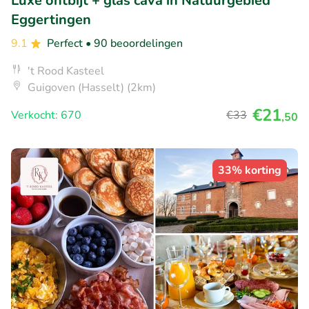
Luxe ontbijt + glas cava in Natuurgebied
Eggertingen
9.1
Perfect
• 90 beoordelingen
't Rood Kasteel
Guigoven (Hasselt) (2km)
€21
Verkocht: 670
€33
,50
33% korting