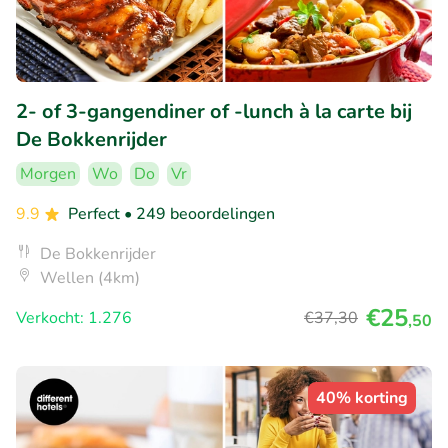
2- of 3-gangendiner of -lunch à la carte bij
De Bokkenrijder
Morgen
Wo
Do
Vr
9.9
Perfect
• 249 beoordelingen
De Bokkenrijder
Wellen (4km)
€25
Verkocht: 1.276
€37
,30
,50
40% korting