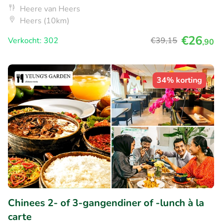
Heere van Heers
Heers (10km)
€26
Verkocht: 302
€39
,15
,90
34% korting
Chinees 2- of 3-gangendiner of -lunch à la
carte