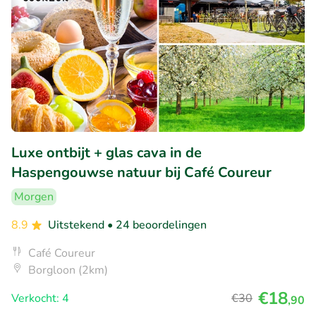
Luxe ontbijt + glas cava in de
Haspengouwse natuur bij Café Coureur
Morgen
8.9
Uitstekend
• 24 beoordelingen
Café Coureur
Borgloon (2km)
€18
Verkocht: 4
€30
,90