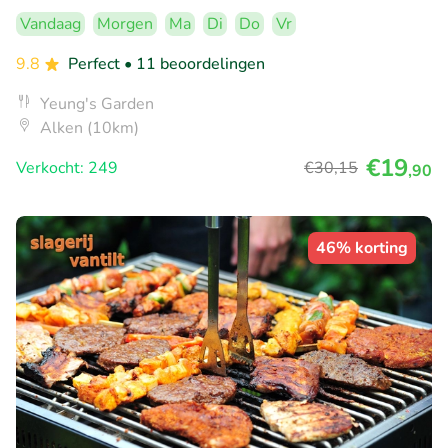
Vandaag
Morgen
Ma
Di
Do
Vr
9.8
Perfect
• 11 beoordelingen
Yeung's Garden
Alken (10km)
€19
Verkocht: 249
€30
,15
,90
46% korting