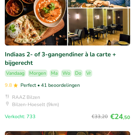
Indiaas 2- of 3-gangendiner à la carte +
bijgerecht
Vandaag
Morgen
Ma
Wo
Do
Vr
9.8
Perfect
• 41 beoordelingen
RAAZ Bilzen
Bilzen-Hoeselt (9km)
€24
Verkocht: 733
€33
,20
,50