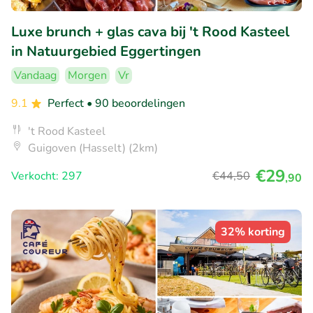
Luxe brunch + glas cava bij 't Rood Kasteel
in Natuurgebied Eggertingen
Vandaag
Morgen
Vr
9.1
Perfect
• 90 beoordelingen
't Rood Kasteel
Guigoven (Hasselt) (2km)
€29
Verkocht: 297
€44
,50
,90
32% korting