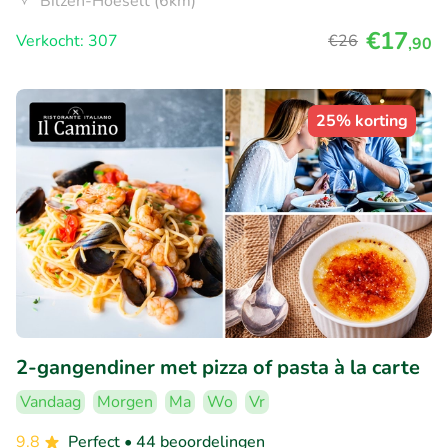
Bilzen-Hoeselt (6km)
€17
Verkocht: 307
€26
,90
25% korting
2-gangendiner met pizza of pasta à la carte
Vandaag
Morgen
Ma
Wo
Vr
9.8
Perfect
• 44 beoordelingen