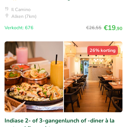
Il Camino
Alken (7km)
€19
Verkocht: 676
€26
,55
,90
26% korting
Indiase 2- of 3-gangenlunch of -diner à la