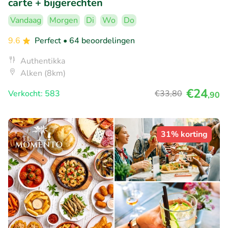
carte + bijgerechten
Vandaag
Morgen
Di
Wo
Do
9.6
Perfect
• 64 beoordelingen
Authentikka
Alken (8km)
€24
Verkocht: 583
€33
,80
,90
31% korting