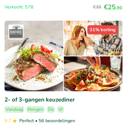
€25
Verkocht: 578
€35
,90
31% korting
2- of 3-gangen keuzediner
Vandaag
Morgen
Do
Vr
9.7
Perfect
• 56 beoordelingen