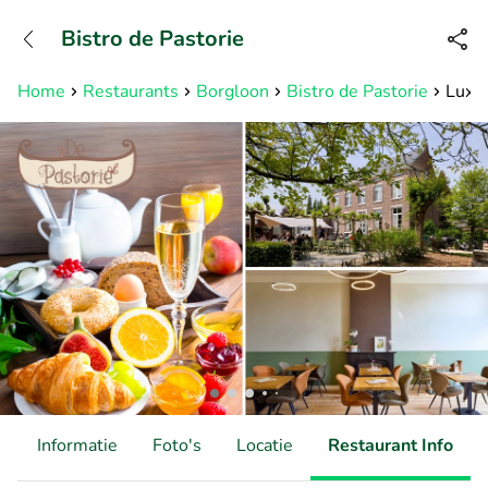
+31882050505
Bistro de Pastorie
Bereikbaar tot 23:00 uur
Home
Restaurants
Borgloon
Bistro de Pastorie
Luxe 
d
Informatie
Foto's
Locatie
Restaurant Info