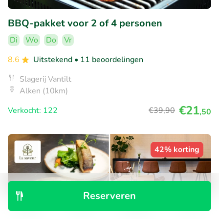
BBQ-pakket voor 2 of 4 personen
Di
Wo
Do
Vr
8.6
Uitstekend
• 11 beoordelingen
Slagerij Vantilt
Alken (10km)
€21
Verkocht: 122
€39
,90
,50
42% korting
Reserveren
Ontdek
Zoeken
Boekingen
Menu