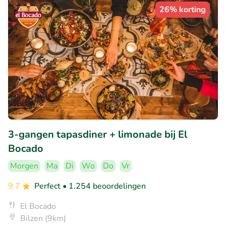
26% korting
3-gangen tapasdiner + limonade bij El
Bocado
Morgen
Ma
Di
Wo
Do
Vr
9.7
Perfect
• 1.254 beoordelingen
El Bocado
Bilzen (9km)