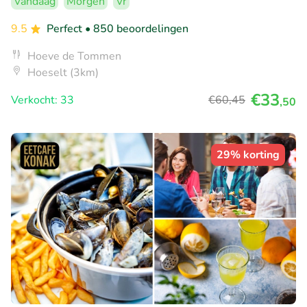
Vandaag
Morgen
Vr
9.5
Perfect
• 850 beoordelingen
Hoeve de Tommen
Hoeselt (3km)
€33
Verkocht: 33
€60
,45
,50
29% korting