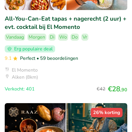
All-You-Can-Eat tapas + nagerecht (2 uur) +
evt. cocktail bij El Momento
Vandaag
Morgen
Di
Wo
Do
Vr
Erg populaire deal
9.1
Perfect
• 59 beoordelingen
El Momento
Alken (8km)
€28
Verkocht: 401
€42
,90
26% korting