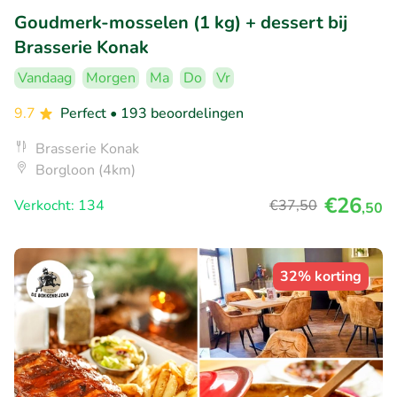
Goudmerk-mosselen (1 kg) + dessert bij
Brasserie Konak
Vandaag
Morgen
Ma
Do
Vr
9.7
Perfect
• 193 beoordelingen
Brasserie Konak
Borgloon (4km)
€26
Verkocht: 134
€37
,50
,50
32% korting