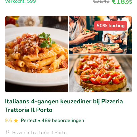
€18
Verkocht: 599
€31
,40
,95
50% korting
Italiaans 4-gangen keuzediner bij Pizzeria
Trattoria Il Porto
9.6
Perfect
• 489 beoordelingen
Pizzeria Trattoria Il Porto