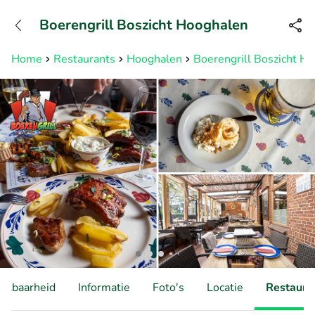
+31882050505
Boerengrill Boszicht Hooghalen
Bereikbaar tot 23:00 uur
Home
Restaurants
Hooghalen
Boerengrill Boszicht H
hikbaarheid
Informatie
Foto's
Locatie
Restauran