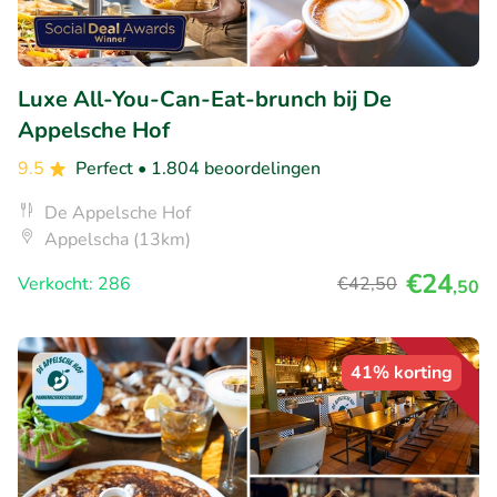
Luxe All-You-Can-Eat-brunch bij De
Appelsche Hof
9.5
Perfect
• 1.804 beoordelingen
De Appelsche Hof
Appelscha (13km)
€24
Verkocht: 286
€42
,50
,50
41% korting