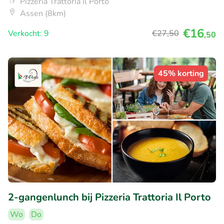
Pizzeria Trattoria Il Porto
Assen (8km)
€16
Verkocht: 9
€27
,50
,50
45% korting
2-gangenlunch bij Pizzeria Trattoria Il Porto
Wo
Do