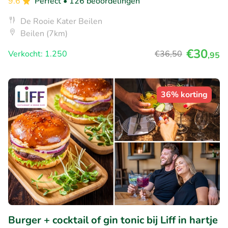
9.6
Perfect
• 126 beoordelingen
De Rooie Kater Beilen
Beilen (7km)
€30
Verkocht: 1.250
€36
,50
,95
36% korting
Burger + cocktail of gin tonic bij Liff in hartje