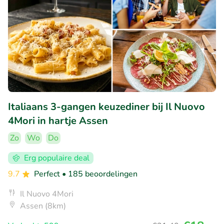
Italiaans 3-gangen keuzediner bij Il Nuovo
4Mori in hartje Assen
Zo
Wo
Do
Erg populaire deal
9.7
Perfect
• 185 beoordelingen
Il Nuovo 4Mori
Assen (8km)