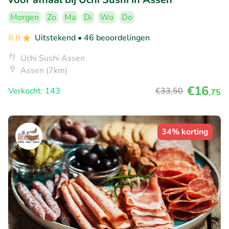
Morgen
Zo
Ma
Di
Wo
Do
8.8
Uitstekend
• 46 beoordelingen
Uchi Sushi Assen
Assen (7km)
€16
Verkocht: 143
€33
,50
,75
34% korting