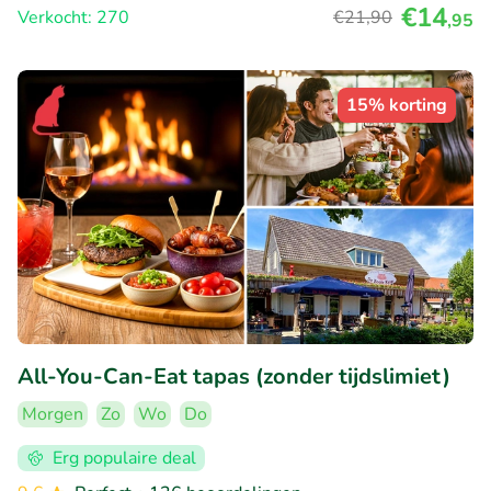
€14
Verkocht: 270
€21
,90
,95
15% korting
All-You-Can-Eat tapas (zonder tijdslimiet)
Morgen
Zo
Wo
Do
Erg populaire deal