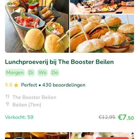
Lunchproeverij bij The Booster Beilen
Morgen
Di
Wo
Do
9.8
Perfect
• 430 beoordelingen
The Booster Beilen
Beilen (7km)
€7
Verkocht: 59
€12
,95
,50