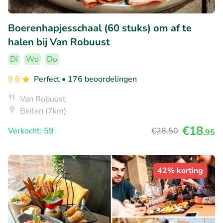
Boerenhapjesschaal (60 stuks) om af te
halen bij Van Robuust
Di
Wo
Do
9.6
Perfect
• 176 beoordelingen
Van Robuust
Beilen (7km)
€18
Verkocht: 59
€28
,50
,95
42% korting