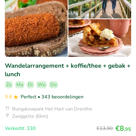
Wandelarrangement + koffie/thee + gebak +
lunch
Zo
Ma
Di
Wo
Do
9.8
Perfect
• 343 beoordelingen
Bungalowpark Het Hart van Drenthe
Zwiggelte (6km)
€8
Verkocht: 330
€13
,90
,95