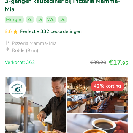
3-gangen keuzediner bij Pizzeria Mamma-
Mia
Morgen
Zo
Di
Wo
Do
9.6
Perfect
• 332 beoordelingen
Pizzeria Mamma-Mia
Rolde (9km)
€17
Verkocht: 362
€30
,20
,95
42% korting