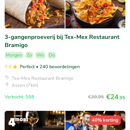
3-gangenproeverij bij Tex-Mex Restaurant
Bramigo
Morgen
Zo
Wo
Do
9.8
Perfect
• 240 beoordelingen
Tex-Mex Restaurant Bramigo
Assen (7km)
€24
Verkocht: 558
€39
,95
,95
40% korting