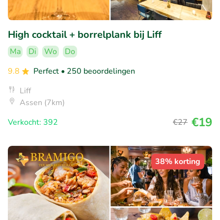
High cocktail + borrelplank bij Liff
Ma
Di
Wo
Do
9.8
Perfect
• 250 beoordelingen
Liff
Assen (7km)
€19
Verkocht: 392
€27
38% korting