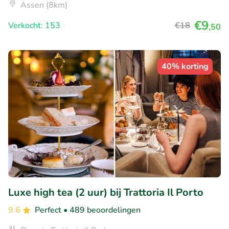
Assen (8km)
€9
Verkocht: 153
€18
,50
40% korting
Luxe high tea (2 uur) bij Trattoria Il Porto
9.6
Perfect
• 489 beoordelingen