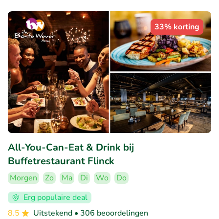
33% korting
All-You-Can-Eat & Drink bij
Buffetrestaurant Flinck
Morgen
Zo
Ma
Di
Wo
Do
Erg populaire deal
8.5
Uitstekend
• 306 beoordelingen