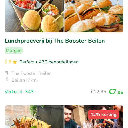
Lunchproeverij bij The Booster Beilen
Morgen
9.8
Perfect
• 430 beoordelingen
The Booster Beilen
Beilen (7km)
€7
Verkocht: 343
€12
,95
,95
42% korting