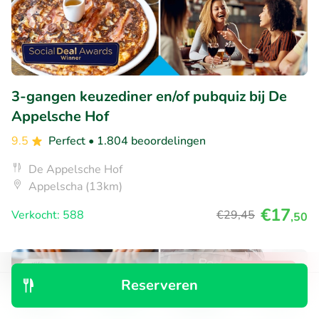
3-gangen keuzediner en/of pubquiz bij De
Appelsche Hof
9.5
Perfect
• 1.804 beoordelingen
De Appelsche Hof
Appelscha (13km)
€17
Verkocht: 588
€29
,45
,50
50% korting
Reserveren
Ontdek
Zoeken
Boekingen
Menu