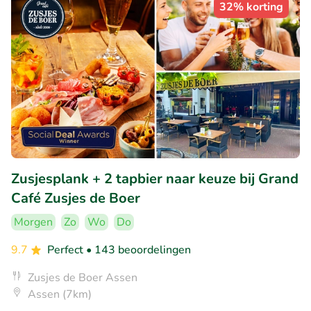
32% korting
Zusjesplank + 2 tapbier naar keuze bij Grand
Café Zusjes de Boer
Morgen
Zo
Wo
Do
9.7
Perfect
• 143 beoordelingen
Zusjes de Boer Assen
Assen (7km)