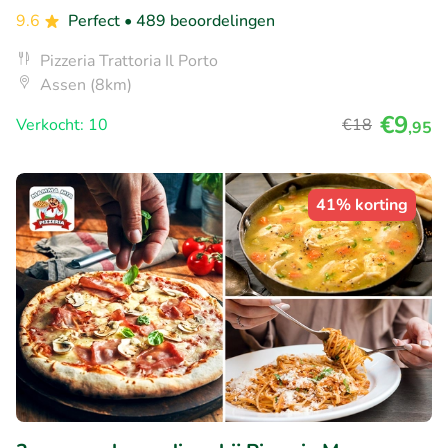
9.6
Perfect
• 489 beoordelingen
Pizzeria Trattoria Il Porto
Assen (8km)
€9
Verkocht: 10
€18
,95
41% korting