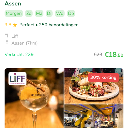
Assen
Morgen
Zo
Ma
Di
Wo
Do
9.8
Perfect
• 250 beoordelingen
Liff
Assen (7km)
€18
Verkocht: 239
€29
,50
30% korting