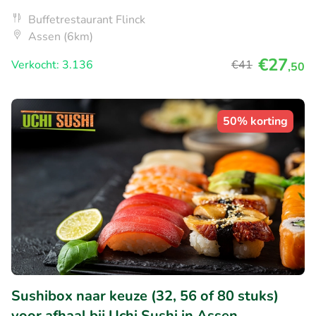
Buffetrestaurant Flinck
Assen (6km)
€27
Verkocht: 3.136
€41
,50
50% korting
Sushibox naar keuze (32, 56 of 80 stuks)
voor afhaal bij Uchi Sushi in Assen