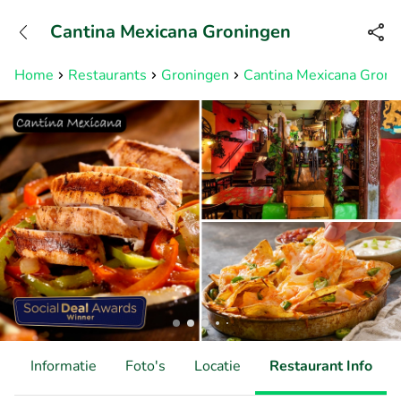
+31882050505
Cantina Mexicana Groningen
Bereikbaar tot 23:00 uur
Home
Restaurants
Groningen
Cantina Mexicana Groni
d
Informatie
Foto's
Locatie
Restaurant Info