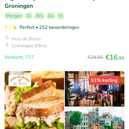
Groningen
Morgen
Di
Wo
Do
Vr
9.2
Perfect
• 252 beoordelingen
Huis de Beurs
Groningen (0km)
€16
Verkocht: 777
€24
,50
,95
51% korting