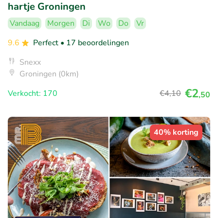
hartje Groningen
Vandaag
Morgen
Di
Wo
Do
Vr
9.6
Perfect
• 17 beoordelingen
Snexx
Groningen (0km)
€2
Verkocht: 170
€4
,10
,50
40% korting