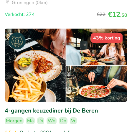
Groningen (0km)
€12
Verkocht: 274
€22
,50
43% korting
4-gangen keuzediner bij De Beren
Morgen
Ma
Di
Wo
Do
Vr