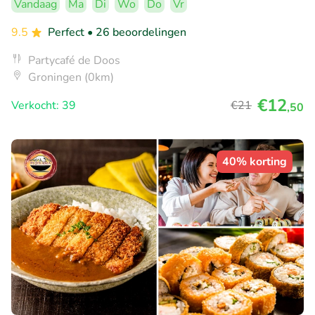
Vandaag
Ma
Di
Wo
Do
Vr
9.5
Perfect
• 26 beoordelingen
Partycafé de Doos
Groningen (0km)
€12
Verkocht: 39
€21
,50
40% korting