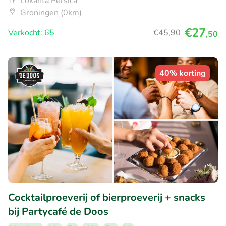
Lokanta Persica
Groningen (0km)
€27
Verkocht: 65
€45
,90
,50
40% korting
Cocktailproeverij of bierproeverij + snacks
bij Partycafé de Doos