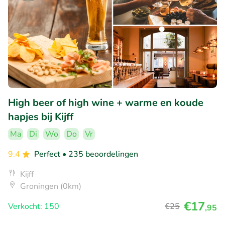
High beer of high wine + warme en koude
hapjes bij Kijff
Ma
Di
Wo
Do
Vr
9.4
Perfect
• 235 beoordelingen
Kijff
Groningen (0km)
€17
Verkocht: 150
€25
,95