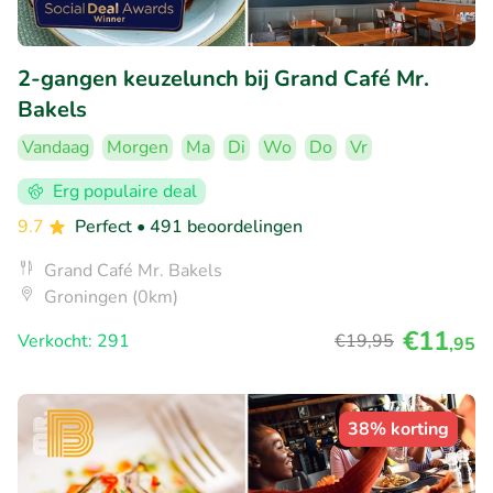
2-gangen keuzelunch bij Grand Café Mr.
Bakels
Vandaag
Morgen
Ma
Di
Wo
Do
Vr
Erg populaire deal
9.7
Perfect
• 491 beoordelingen
Grand Café Mr. Bakels
Groningen (0km)
€11
Verkocht: 291
€19
,95
,95
38% korting