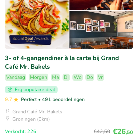
3- of 4-gangendiner à la carte bij Grand
Café Mr. Bakels
Vandaag
Morgen
Ma
Di
Wo
Do
Vr
Erg populaire deal
9.7
Perfect
• 491 beoordelingen
Grand Café Mr. Bakels
Groningen (0km)
€26
Verkocht: 226
€42
,50
,50