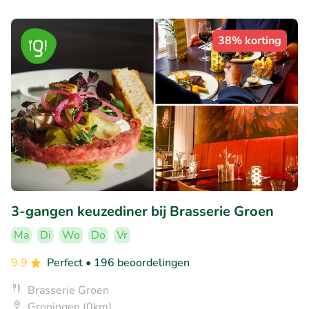
38% korting
3-gangen keuzediner bij Brasserie Groen
Ma
Di
Wo
Do
Vr
9.9
Perfect
• 196 beoordelingen
Brasserie Groen
Groningen (0km)