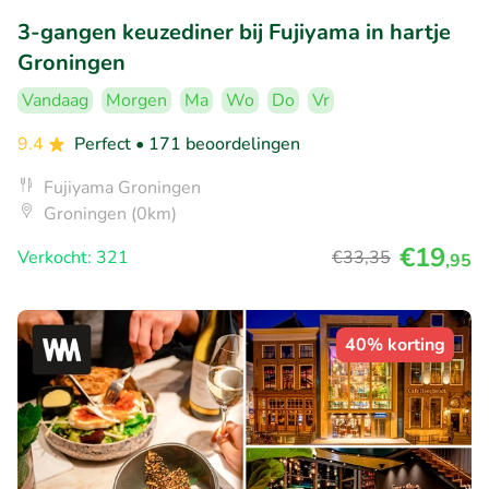
3-gangen keuzediner bij Fujiyama in hartje
Groningen
Vandaag
Morgen
Ma
Wo
Do
Vr
9.4
Perfect
• 171 beoordelingen
Fujiyama Groningen
Groningen (0km)
€19
Verkocht: 321
€33
,35
,95
40% korting