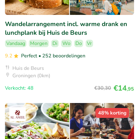
Wandelarrangement incl. warme drank en
lunchplank bij Huis de Beurs
Vandaag
Morgen
Di
Wo
Do
Vr
9.2
Perfect
• 252 beoordelingen
Huis de Beurs
Groningen (0km)
€14
Verkocht: 48
€30
,30
,95
48% korting