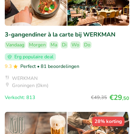
3-gangendiner à la carte bij WERKMAN
Vandaag
Morgen
Ma
Di
Wo
Do
Erg populaire deal
9.3
Perfect
• 81 beoordelingen
WERKMAN
Groningen (0km)
€29
Verkocht: 813
€49
,35
,50
28% korting