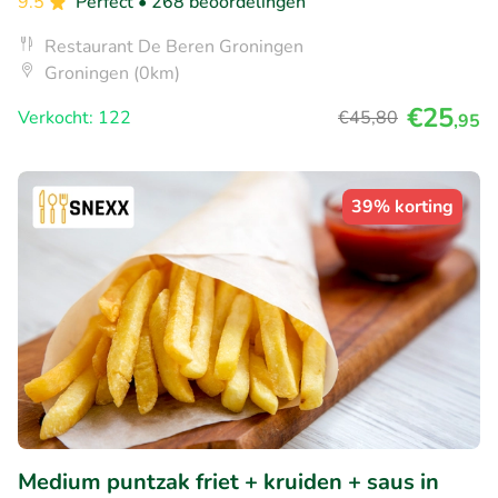
9.5
Perfect
• 268 beoordelingen
Restaurant De Beren Groningen
Groningen (0km)
€25
Verkocht: 122
€45
,80
,95
39% korting
Medium puntzak friet + kruiden + saus in