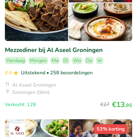
Mezzediner bij Al Aseel Groningen
Vandaag
Morgen
Ma
Di
Wo
Do
Vr
8.6
Uitstekend
• 258 beoordelingen
Al Aseel Groningen
Groningen (0km)
€13
Verkocht: 128
€27
,95
53% korting