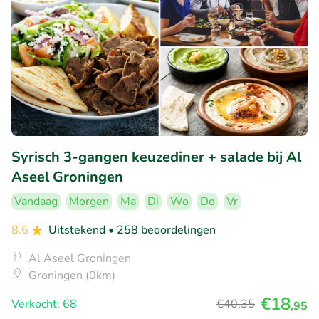
Syrisch 3-gangen keuzediner + salade bij Al
Aseel Groningen
Vandaag
Morgen
Ma
Di
Wo
Do
Vr
8.6
Uitstekend
• 258 beoordelingen
Al Aseel Groningen
Groningen (0km)
€18
Verkocht: 68
€40
,35
,95