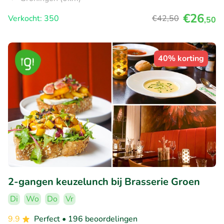
€26
Verkocht: 350
€42
,50
,50
40% korting
2-gangen keuzelunch bij Brasserie Groen
Di
Wo
Do
Vr
9.9
Perfect
• 196 beoordelingen