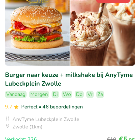
Burger naar keuze + milkshake bij AnyTyme
Lubeckplein Zwolle
Vandaag
Morgen
Di
Wo
Do
Vr
Za
9.7
Perfect
• 46 beoordelingen
AnyTyme Lubeckplein Zwolle
Zwolle (1km)
€5
Verkocht: 326
€10