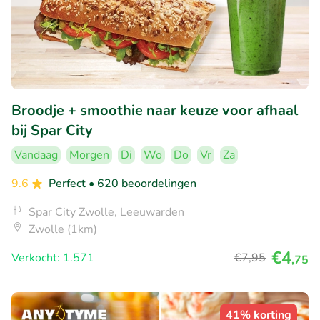
Broodje + smoothie naar keuze voor afhaal
bij Spar City
Vandaag
Morgen
Di
Wo
Do
Vr
Za
9.6
Perfect
• 620 beoordelingen
Spar City Zwolle, Leeuwarden
Zwolle (1km)
€4
Verkocht: 1.571
€7
,95
,75
41% korting