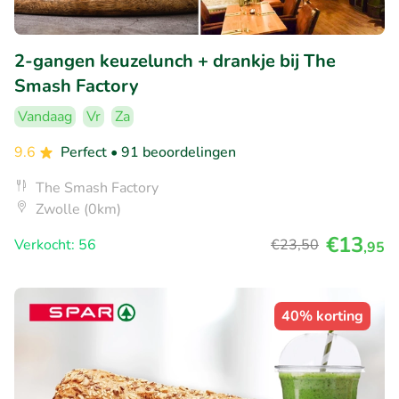
2-gangen keuzelunch + drankje bij The
Smash Factory
Vandaag
Vr
Za
9.6
Perfect
• 91 beoordelingen
The Smash Factory
Zwolle (0km)
€13
Verkocht: 56
€23
,50
,95
40% korting