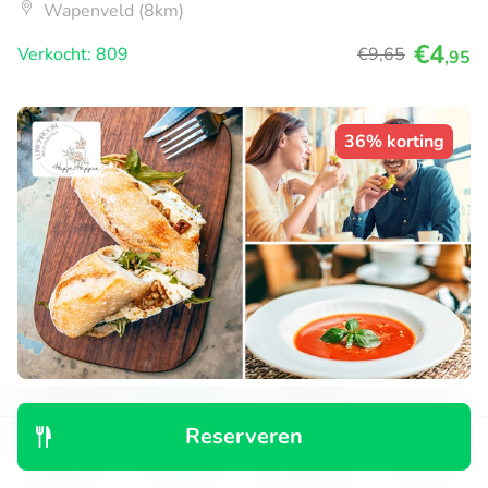
Wapenveld (8km)
€4
Verkocht: 809
€9
,65
,95
36% korting
3-gangen keuzelunch + warme drank naar
Reserveren
keuze bij HapjeHeppie
Ontdek
Zoeken
Boekingen
Menu
Wo
Do
Vr
Za