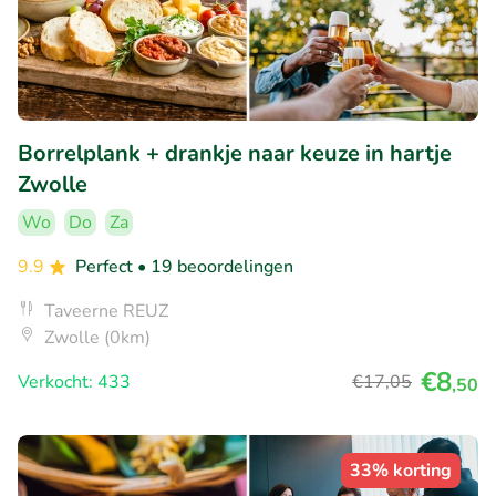
Borrelplank + drankje naar keuze in hartje
Zwolle
Wo
Do
Za
9.9
Perfect
• 19 beoordelingen
Taveerne REUZ
Zwolle (0km)
€8
Verkocht: 433
€17
,05
,50
33% korting