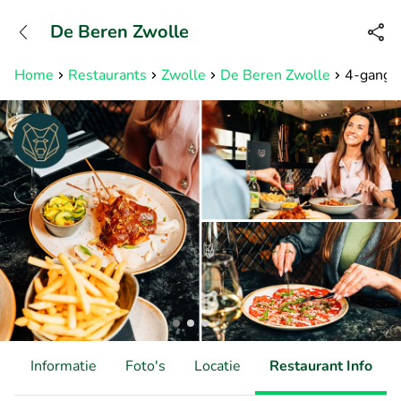
+31882050505
De Beren Zwolle
Bereikbaar tot 23:00 uur
Home
Restaurants
Zwolle
De Beren Zwolle
4-gangen
d
Informatie
Foto's
Locatie
Restaurant Info