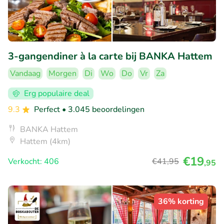
3-gangendiner à la carte bij BANKA Hattem
Vandaag
Morgen
Di
Wo
Do
Vr
Za
Erg populaire deal
9.3
Perfect
• 3.045 beoordelingen
BANKA Hattem
Hattem (4km)
€19
Verkocht: 406
€41
,95
,95
36% korting