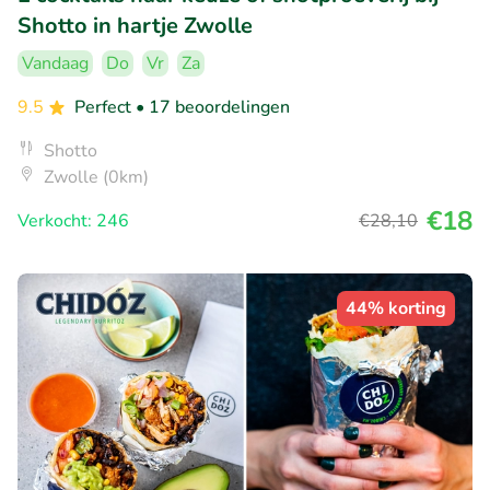
Shotto in hartje Zwolle
Vandaag
Do
Vr
Za
9.5
Perfect
• 17 beoordelingen
Shotto
Zwolle (0km)
€18
Verkocht: 246
€28
,10
44% korting