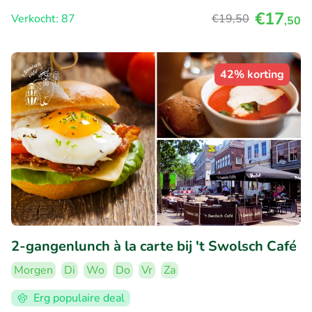
€17
Verkocht: 87
€19
,50
,50
42% korting
2-gangenlunch à la carte bij 't Swolsch Café
Morgen
Di
Wo
Do
Vr
Za
Erg populaire deal