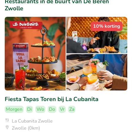
Restaurants in de buurt van De Beren
Zwolle
10% korting
Fiesta Tapas Toren bij La Cubanita
Morgen
Di
Wo
Do
Vr
Za
La Cubanita Zwolle
Zwolle (0km)