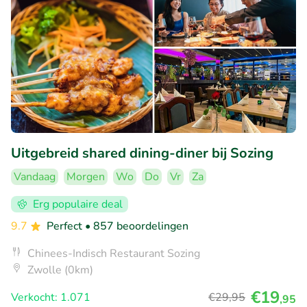
Uitgebreid shared dining-diner bij Sozing
Vandaag
Morgen
Wo
Do
Vr
Za
Erg populaire deal
9.7
Perfect
• 857 beoordelingen
Chinees-Indisch Restaurant Sozing
Zwolle (0km)
€19
Verkocht: 1.071
€29
,95
,95