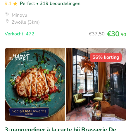
9.1
Perfect
• 319 beoordelingen
Minoyu
Zwolle (3km)
€30
Verkocht: 472
€37
,50
,50
56% korting
3-gangendiner à la carte bij Brasserie De