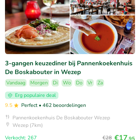
3-gangen keuzediner bij Pannenkoekenhuis
De Boskabouter in Wezep
Vandaag
Morgen
Di
Wo
Do
Vr
Za
Erg populaire deal
9.5
Perfect
• 462 beoordelingen
Pannenkoekenhuis De Boskabouter Wezep
Wezep (7km)
€17
Verkocht: 267
€28
,95