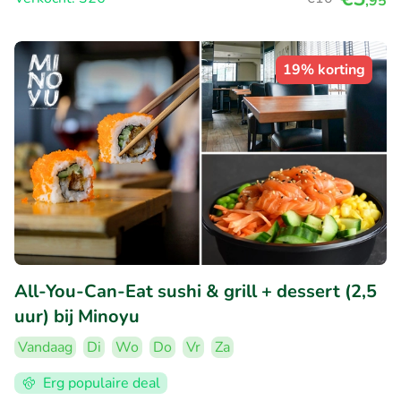
,95
19% korting
All-You-Can-Eat sushi & grill + dessert (2,5
uur) bij Minoyu
Vandaag
Di
Wo
Do
Vr
Za
Erg populaire deal