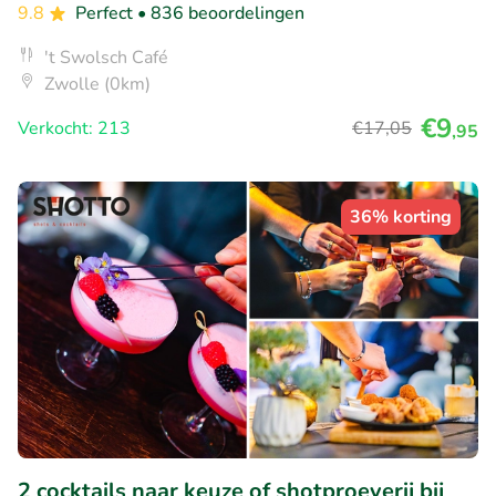
9.8
Perfect
• 836 beoordelingen
't Swolsch Café
Zwolle (0km)
€9
Verkocht: 213
€17
,05
,95
36% korting
2 cocktails naar keuze of shotproeverij bij