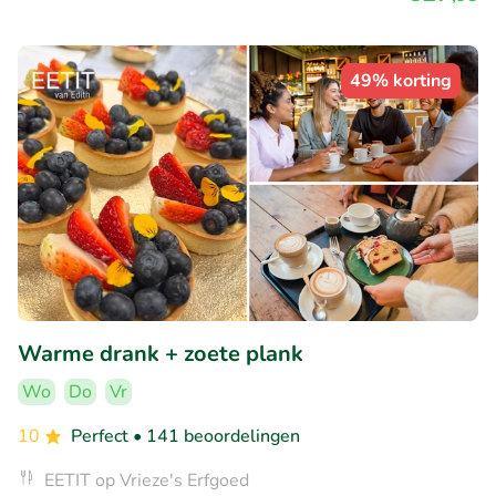
49% korting
Warme drank + zoete plank
Wo
Do
Vr
10
Perfect
• 141 beoordelingen
EETIT op Vrieze's Erfgoed