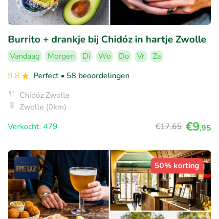
Burrito + drankje bij Chidóz in hartje Zwolle
Vandaag
Morgen
Di
Wo
Do
Vr
Za
9.8
Perfect
• 58 beoordelingen
Chidóz Zwolle
Zwolle (0km)
€9
Verkocht: 479
€17
,65
,95
50% korting