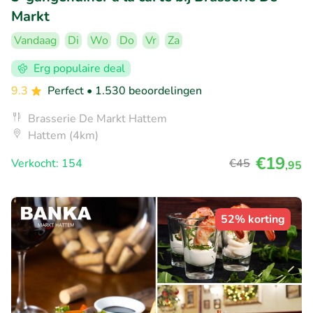
Markt
Vandaag
Di
Wo
Do
Vr
Za
Erg populaire deal
9.3
Perfect
• 1.530 beoordelingen
Brasserie De Markt Hattem
Hattem (4km)
€19
Verkocht: 154
€45
,95
52% korting