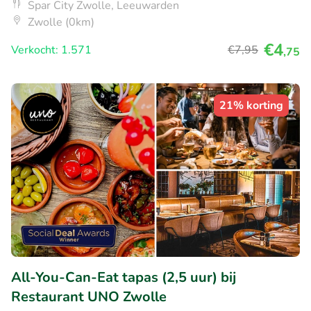
Spar City Zwolle, Leeuwarden
Zwolle (0km)
€4
Verkocht: 1.571
€7
,95
,75
21% korting
All-You-Can-Eat tapas (2,5 uur) bij
Restaurant UNO Zwolle