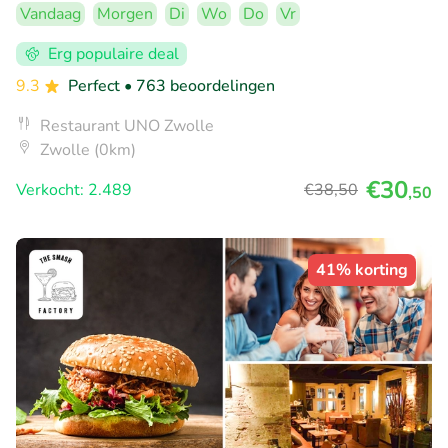
Vandaag
Morgen
Di
Wo
Do
Vr
Erg populaire deal
9.3
Perfect
• 763 beoordelingen
Restaurant UNO Zwolle
Zwolle (0km)
€30
Verkocht: 2.489
€38
,50
,50
41% korting