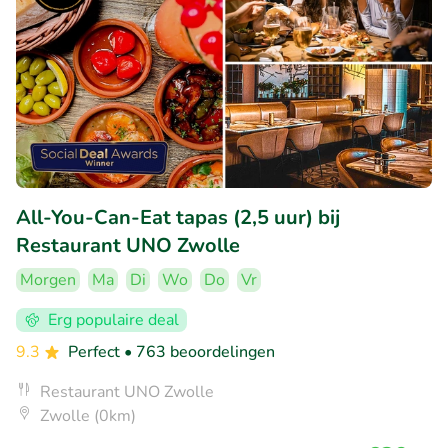
All-You-Can-Eat tapas (2,5 uur) bij
Restaurant UNO Zwolle
Morgen
Ma
Di
Wo
Do
Vr
Erg populaire deal
9.3
Perfect
• 763 beoordelingen
Restaurant UNO Zwolle
Zwolle (0km)