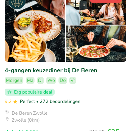
4-gangen keuzediner bij De Beren
Morgen
Ma
Di
Wo
Do
Vr
Erg populaire deal
9.2
Perfect
• 272 beoordelingen
De Beren Zwolle
Zwolle (0km)