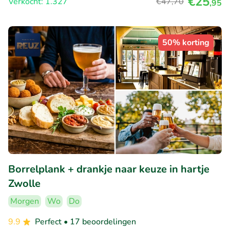
€25
Verkocht: 1.327
€47
,70
,95
50% korting
Borrelplank + drankje naar keuze in hartje
Zwolle
Morgen
Wo
Do
9.9
Perfect
• 17 beoordelingen