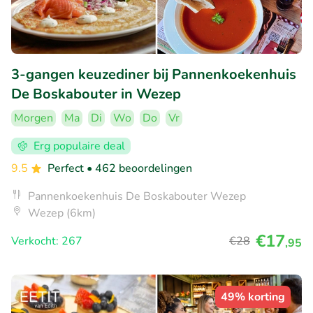
3-gangen keuzediner bij Pannenkoekenhuis
De Boskabouter in Wezep
Morgen
Ma
Di
Wo
Do
Vr
Erg populaire deal
9.5
Perfect
• 462 beoordelingen
Pannenkoekenhuis De Boskabouter Wezep
Wezep (6km)
€17
Verkocht: 267
€28
,95
49% korting