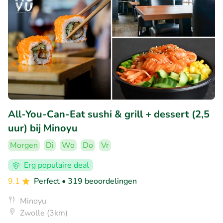
All-You-Can-Eat sushi & grill + dessert (2,5
uur) bij Minoyu
Morgen
Di
Wo
Do
Vr
Erg populaire deal
9.1
Perfect
• 319 beoordelingen
Minoyu
Zwolle (3km)