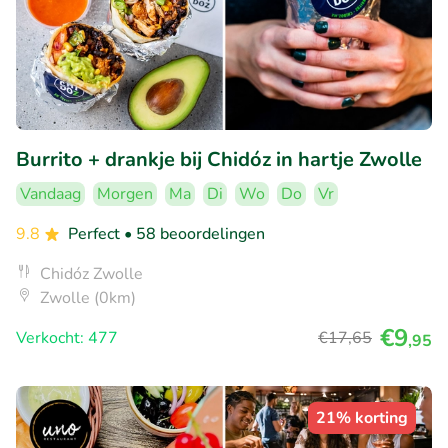
Burrito + drankje bij Chidóz in hartje Zwolle
Vandaag
Morgen
Ma
Di
Wo
Do
Vr
9.8
Perfect
• 58 beoordelingen
Chidóz Zwolle
Zwolle (0km)
€9
Verkocht: 477
€17
,65
,95
21% korting