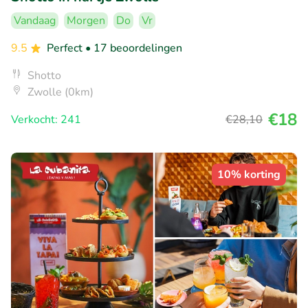
Vandaag
Morgen
Do
Vr
9.5
Perfect
• 17 beoordelingen
Shotto
Zwolle (0km)
€18
Verkocht: 241
€28
,10
10% korting