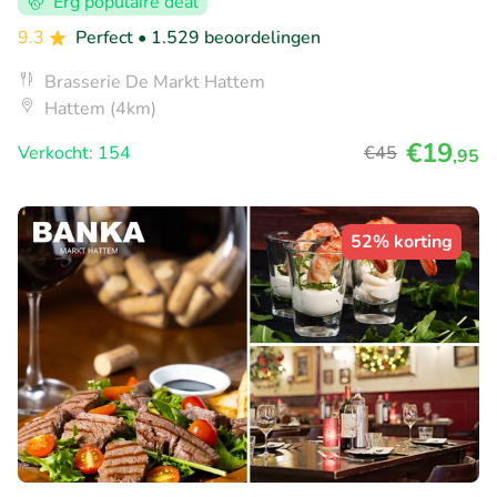
Erg populaire deal
9.3
Perfect
• 1.529 beoordelingen
Brasserie De Markt Hattem
Hattem (4km)
€19
Verkocht: 154
€45
,95
52% korting