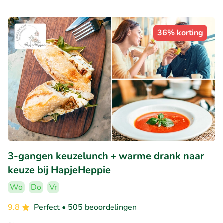
36% korting
3-gangen keuzelunch + warme drank naar
keuze bij HapjeHeppie
Wo
Do
Vr
9.8
Perfect
• 505 beoordelingen