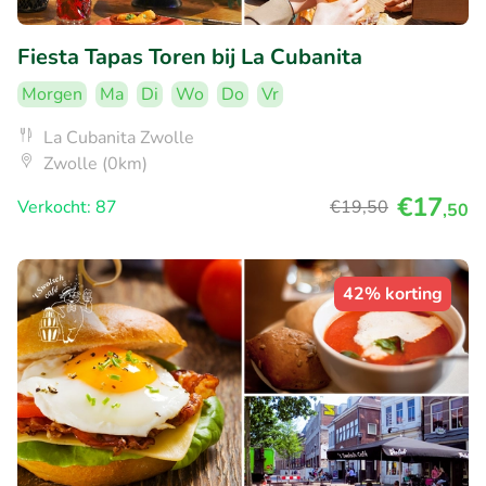
Fiesta Tapas Toren bij La Cubanita
Morgen
Ma
Di
Wo
Do
Vr
La Cubanita Zwolle
Zwolle (0km)
€17
Verkocht: 87
€19
,50
,50
42% korting