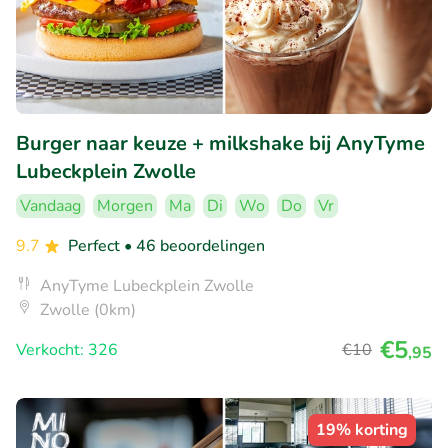
Burger naar keuze + milkshake bij AnyTyme
Lubeckplein Zwolle
Vandaag
Morgen
Ma
Di
Wo
Do
Vr
9.7
Perfect
• 46 beoordelingen
AnyTyme Lubeckplein Zwolle
Zwolle (0km)
€5
Verkocht: 326
€10
,95
19% korting