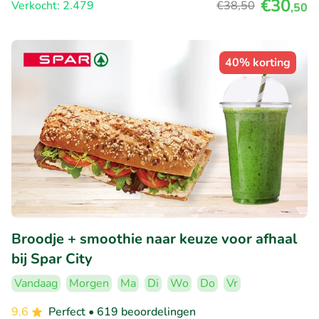
€30
Verkocht: 2.479
€38
,50
,50
40% korting
Broodje + smoothie naar keuze voor afhaal
bij Spar City
Vandaag
Morgen
Ma
Di
Wo
Do
Vr
9.6
Perfect
• 619 beoordelingen