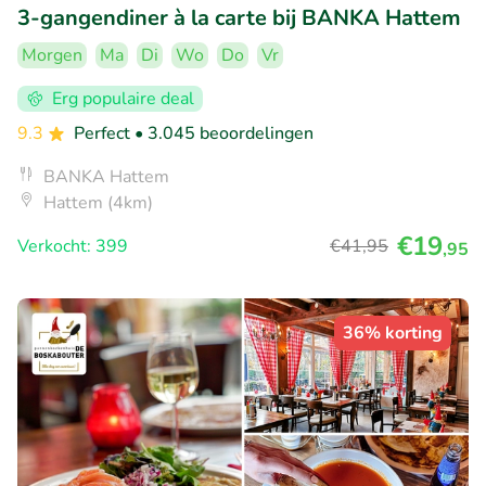
3-gangendiner à la carte bij BANKA Hattem
Morgen
Ma
Di
Wo
Do
Vr
Erg populaire deal
9.3
Perfect
• 3.045 beoordelingen
BANKA Hattem
Hattem (4km)
€19
Verkocht: 399
€41
,95
,95
36% korting