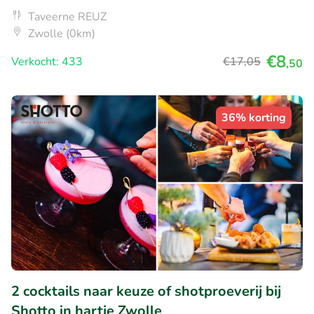
Taveerne REUZ
Zwolle (0km)
€8
Verkocht: 433
€17
,05
,50
36% korting
2 cocktails naar keuze of shotproeverij bij
Shotto in hartje Zwolle