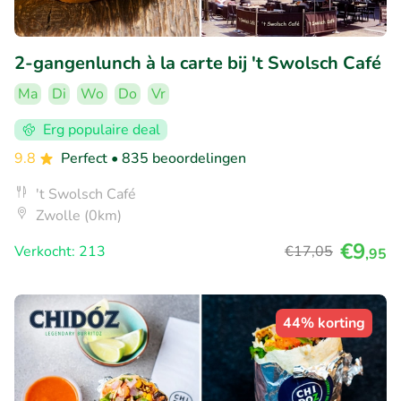
2-gangenlunch à la carte bij 't Swolsch Café
Ma
Di
Wo
Do
Vr
Erg populaire deal
9.8
Perfect
• 835 beoordelingen
't Swolsch Café
Zwolle (0km)
€9
Verkocht: 213
€17
,05
,95
44% korting