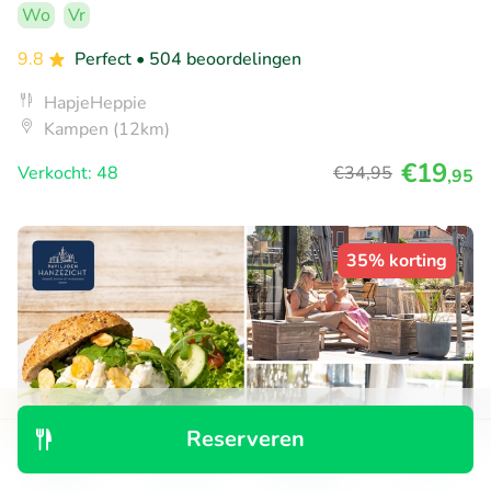
Wo
Vr
9.8
Perfect
• 504 beoordelingen
HapjeHeppie
Kampen (12km)
€19
Verkocht: 48
€34
,95
,95
35% korting
Reserveren
Ontdek
Zoeken
Boekingen
Menu