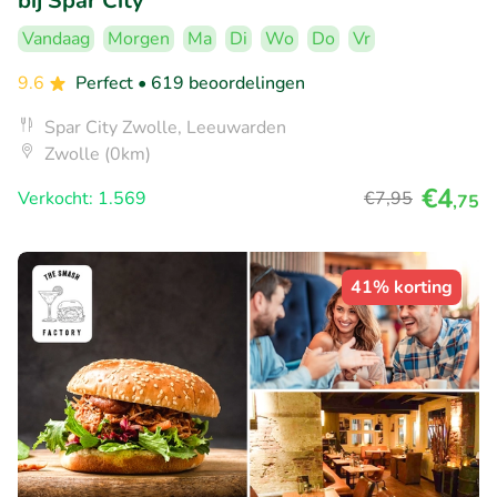
bij Spar City
Vandaag
Morgen
Ma
Di
Wo
Do
Vr
9.6
Perfect
• 619 beoordelingen
Spar City Zwolle, Leeuwarden
Zwolle (0km)
€4
Verkocht: 1.569
€7
,95
,75
41% korting