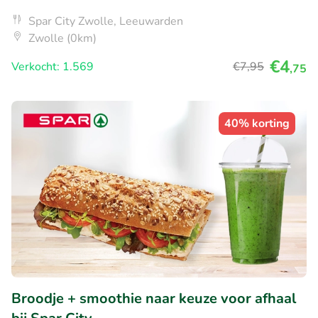
Spar City Zwolle, Leeuwarden
Zwolle (0km)
€4
Verkocht: 1.569
€7
,95
,75
40% korting
Broodje + smoothie naar keuze voor afhaal