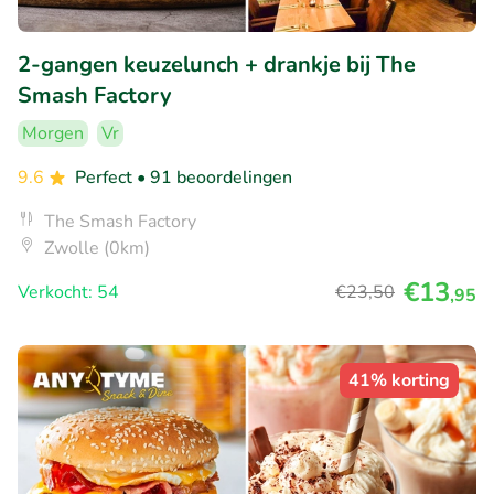
2-gangen keuzelunch + drankje bij The
Smash Factory
Morgen
Vr
9.6
Perfect
• 91 beoordelingen
The Smash Factory
Zwolle (0km)
€13
Verkocht: 54
€23
,50
,95
41% korting