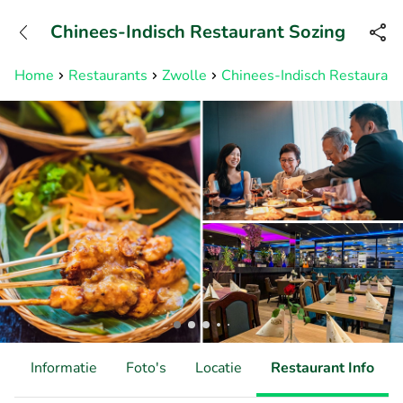
+31882050505
Chinees-Indisch Restaurant Sozing
Bereikbaar tot 23:00 uur
Home
Restaurants
Zwolle
Chinees-Indisch Restaurant
d
Informatie
Foto's
Locatie
Restaurant Info