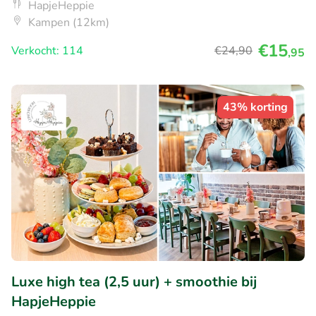
HapjeHeppie
Kampen (12km)
€15
Verkocht: 114
€24
,90
,95
43% korting
Luxe high tea (2,5 uur) + smoothie bij
HapjeHeppie