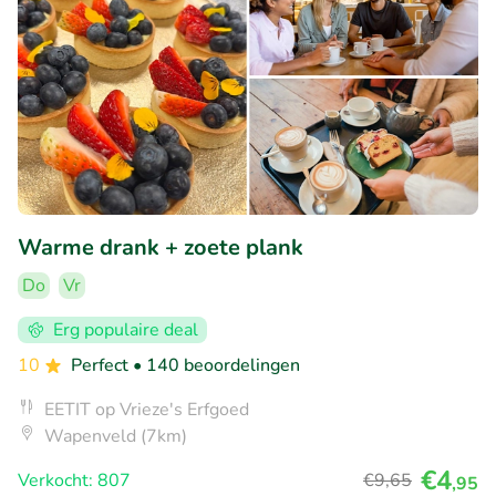
Warme drank + zoete plank
Do
Vr
Erg populaire deal
10
Perfect
• 140 beoordelingen
EETIT op Vrieze's Erfgoed
Wapenveld (7km)
€4
Verkocht: 807
€9
,65
,95