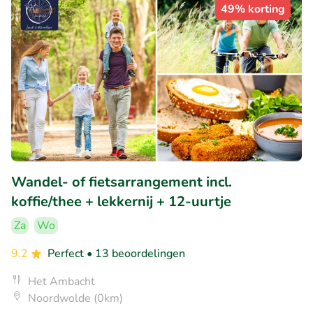
49% korting
Wandel- of fietsarrangement incl.
koffie/thee + lekkernij + 12-uurtje
Za
Wo
9.2
Perfect
• 13 beoordelingen
Het Ambacht
Noordwolde (0km)