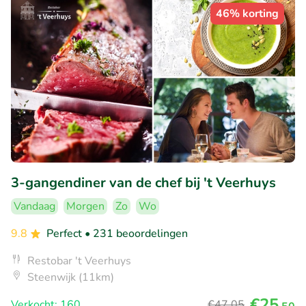
46% korting
3-gangendiner van de chef bij 't Veerhuys
Vandaag
Morgen
Zo
Wo
9.8
Perfect
• 231 beoordelingen
Restobar 't Veerhuys
Steenwijk (11km)
€25
Verkocht: 160
€47
,05