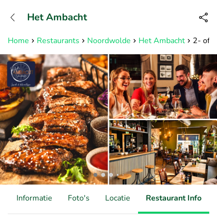
+31882050505
Het Ambacht
Bereikbaar tot 23:00 uur
Home
Restaurants
Noordwolde
Het Ambacht
2- of 
d
Informatie
Foto's
Locatie
Restaurant Info