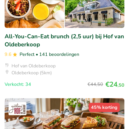
All-You-Can-Eat brunch (2,5 uur) bij Hof van
Oldeberkoop
9.6
Perfect
• 141 beoordelingen
Hof van Oldeberkoop
Oldeberkoop (5km)
€24
Verkocht: 34
€44
,50
,50
45% korting