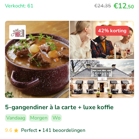
€12
Verkocht: 61
€24
,35
,50
42% korting
5-gangendiner à la carte + luxe koffie
Vandaag
Morgen
Wo
9.6
Perfect
• 141 beoordelingen