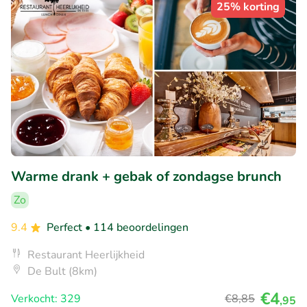
25% korting
Warme drank + gebak of zondagse brunch
Zo
9.4
Perfect
• 114 beoordelingen
Restaurant Heerlijkheid
De Bult (8km)
€4
Verkocht: 329
€8
,85
,95