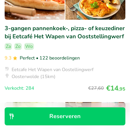
3-gangen pannenkoek-, pizza- of keuzediner
bij Eetcafé Het Wapen van Ooststellingwerf
Za
Zo
Wo
9.3
Perfect
• 122 beoordelingen
Eetcafe Het Wapen van Oostellingwerf
Oosterwolde (15km)
€14
Verkocht: 284
€27
,60
,95
44% korting
Reserveren
Ontdek
Zoeken
Boekingen
Menu