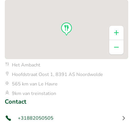
Het Ambacht
Hoofdstraat Oost 1, 8391 AS Noordwolde
565 km van Le Havre
9km van treinstation
Contact
+31882050505