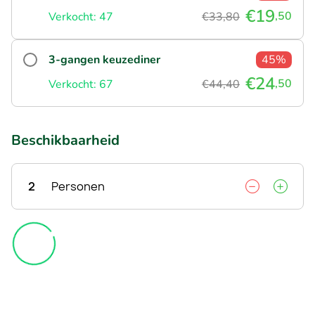
€19
,50
Verkocht: 47
€33,80
3-gangen keuzediner
45%
€24
,50
Verkocht: 67
€44,40
Beschikbaarheid
2
Personen