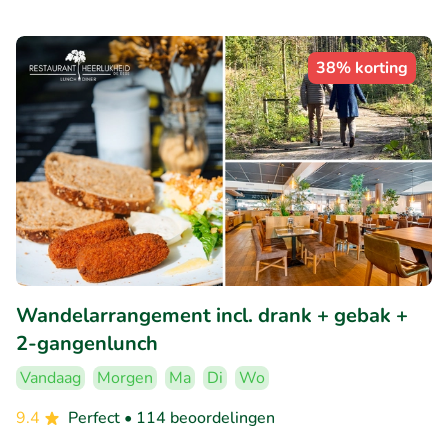
38% korting
Wandelarrangement incl. drank + gebak +
2-gangenlunch
Vandaag
Morgen
Ma
Di
Wo
9.4
Perfect
• 114 beoordelingen