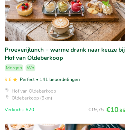
Proeverijlunch + warme drank naar keuze bij
Hof van Oldeberkoop
Morgen
Wo
9.6
Perfect
• 141 beoordelingen
Hof van Oldeberkoop
Oldeberkoop (5km)
€10
Verkocht: 620
€19
,75
,95