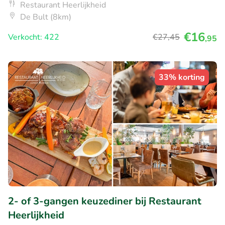
Restaurant Heerlijkheid
De Bult (8km)
€16
Verkocht: 422
€27
,45
,95
33% korting
2- of 3-gangen keuzediner bij Restaurant
Heerlijkheid