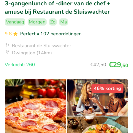
3-gangenlunch of -diner van de chef +
amuse bij Restaurant de Sluiswachter
Vandaag
Morgen
Zo
Ma
9.8
Perfect
• 102 beoordelingen
Restaurant de Sluiswachter
Dwingeloo (14km)
€29
Verkocht: 260
€42
,50
,50
46% korting