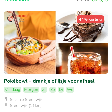
,50
44% korting
Pokébowl + drankje of ijsje voor afhaal
Vandaag
Morgen
Za
Zo
Di
Wo
Socorro Steenwijk
Steenwijk (11km)