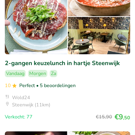
2-gangen keuzelunch in hartje Steenwijk
Vandaag
Morgen
Za
10
Perfect
• 5 beoordelingen
Wold24
Steenwijk (11km)
€9
Verkocht: 77
€15
,90
,50