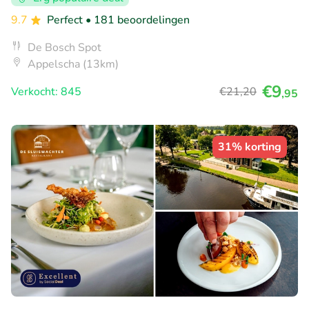
9.7
Perfect
• 181 beoordelingen
De Bosch Spot
Appelscha (13km)
€9
Verkocht: 845
€21
,20
,95
31% korting