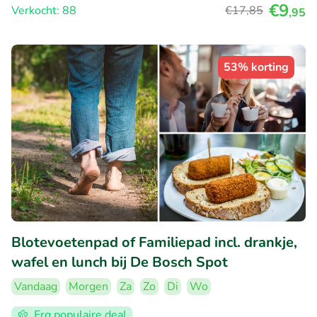
€9
Verkocht: 88
€17
,85
,95
53% korting
Blotevoetenpad of Familiepad incl. drankje,
wafel en lunch bij De Bosch Spot
Vandaag
Morgen
Za
Zo
Di
Wo
Erg populaire deal