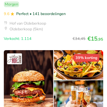
Morgen
9.6
Perfect
• 141 beoordelingen
Hof van Oldeberkoop
Oldeberkoop (5km)
€15
Verkocht: 1.114
€34
,45
,95
39% korting