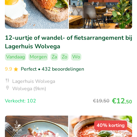
12-uurtje of wandel- of fietsarrangement bij
Lagerhuis Wolvega
Vandaag
Morgen
Za
Zo
Wo
9.9
Perfect
• 432 beoordelingen
Lagerhuis Wolvega
Wolvega (9km)
€12
Verkocht: 102
€19
,50
,50
40% korting