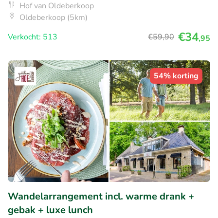
Hof van Oldeberkoop
Oldeberkoop (5km)
€34
Verkocht: 513
€59
,90
,95
54% korting
Wandelarrangement incl. warme drank +
gebak + luxe lunch