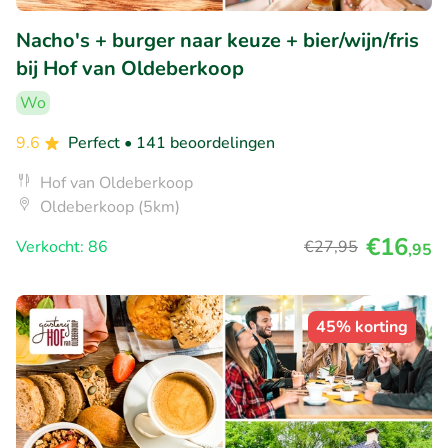
Nacho's + burger naar keuze + bier/wijn/fris
bij Hof van Oldeberkoop
Wo
9.6
Perfect
• 141 beoordelingen
Hof van Oldeberkoop
Oldeberkoop (5km)
€16
Verkocht: 86
€27
,95
,95
45% korting