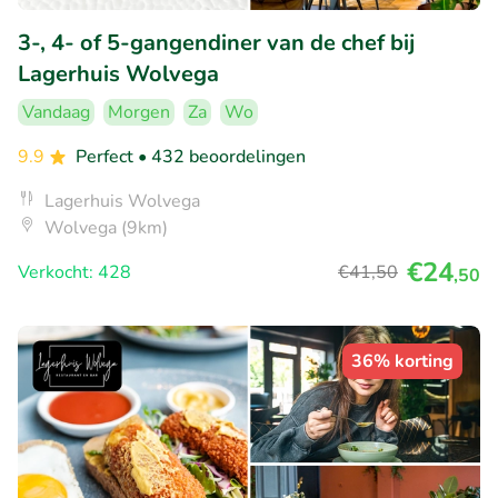
3-, 4- of 5-gangendiner van de chef bij
Lagerhuis Wolvega
Vandaag
Morgen
Za
Wo
9.9
Perfect
• 432 beoordelingen
Lagerhuis Wolvega
Wolvega (9km)
€24
Verkocht: 428
€41
,50
,50
36% korting