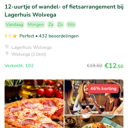
12-uurtje of wandel- of fietsarrangement bij
Lagerhuis Wolvega
Vandaag
Morgen
Za
Zo
Wo
9.9
Perfect
• 432 beoordelingen
Lagerhuis Wolvega
Wolvega (11km)
€12
Verkocht: 102
€19
,50
,50
46% korting