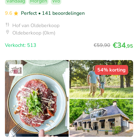
Vandaag
Morgen
Wo
9.6
Perfect
• 141 beoordelingen
Hof van Oldeberkoop
Oldeberkoop (0km)
€34
Verkocht: 513
€59
,90
,95
54% korting