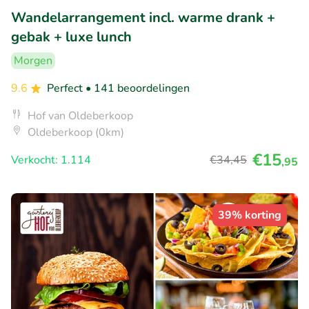
Wandelarrangement incl. warme drank +
gebak + luxe lunch
Morgen
9.6
Perfect
• 141 beoordelingen
Hof van Oldeberkoop
Oldeberkoop (0km)
€15
Verkocht: 1.114
€34
,45
,95
39% korting