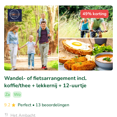
49% korting
Wandel- of fietsarrangement incl.
koffie/thee + lekkernij + 12-uurtje
Za
Wo
9.2
Perfect
• 13 beoordelingen
Het Ambacht