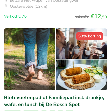
Eetcafe Het Wapen van Oostellingwerf
Oosterwolde (12km)
€12
Verkocht: 76
€22
,35
,50
53% korting
Blotevoetenpad of Familiepad incl. drankje,
wafel en lunch bij De Bosch Spot