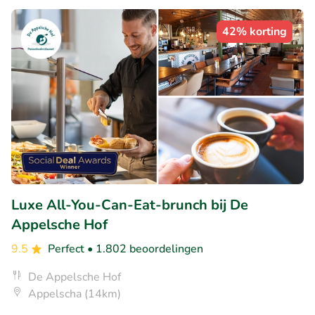
42% korting
Luxe All-You-Can-Eat-brunch bij De
Appelsche Hof
9.5
Perfect
• 1.802 beoordelingen
De Appelsche Hof
Appelscha (14km)