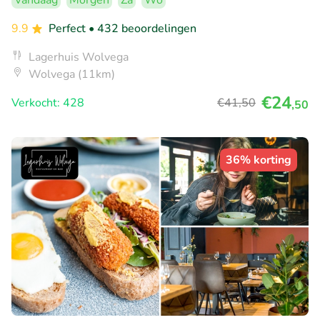
Vandaag
Morgen
Za
Wo
9.9
Perfect
• 432 beoordelingen
Lagerhuis Wolvega
Wolvega (11km)
€24
Verkocht: 428
€41
,50
,50
36% korting