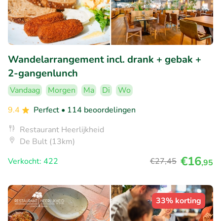
Wandelarrangement incl. drank + gebak +
2-gangenlunch
Vandaag
Morgen
Ma
Di
Wo
9.4
Perfect
• 114 beoordelingen
Restaurant Heerlijkheid
De Bult (13km)
€16
Verkocht: 422
€27
,45
,95
33% korting