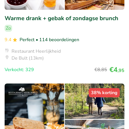
Warme drank + gebak of zondagse brunch
Zo
9.4
Perfect
• 114 beoordelingen
Restaurant Heerlijkheid
De Bult (13km)
€4
Verkocht: 329
€8
,85
,95
38% korting