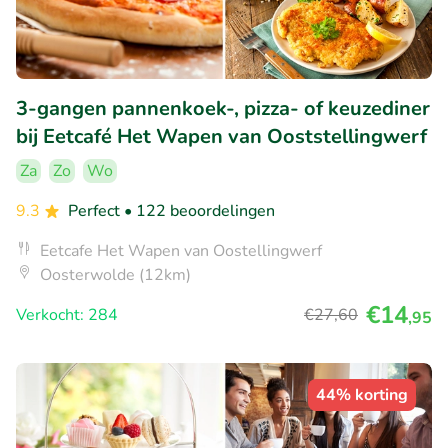
3-gangen pannenkoek-, pizza- of keuzediner
bij Eetcafé Het Wapen van Ooststellingwerf
Za
Zo
Wo
9.3
Perfect
• 122 beoordelingen
Eetcafe Het Wapen van Oostellingwerf
Oosterwolde (12km)
€14
Verkocht: 284
€27
,60
,95
44% korting