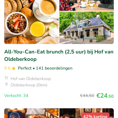
All-You-Can-Eat brunch (2,5 uur) bij Hof van
Oldeberkoop
9.6
Perfect
• 141 beoordelingen
Hof van Oldeberkoop
Oldeberkoop (0km)
€24
Verkocht: 34
€44
,50
,50
42% korting