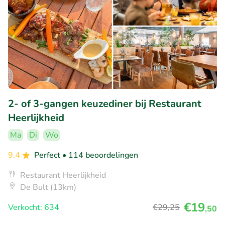
2- of 3-gangen keuzediner bij Restaurant
Heerlijkheid
Ma
Di
Wo
9.4
Perfect
• 114 beoordelingen
Restaurant Heerlijkheid
De Bult (13km)
€19
Verkocht: 634
€29
,25
,50