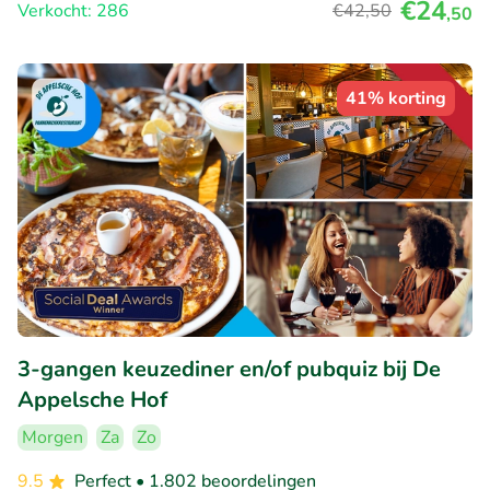
€24
Verkocht: 286
€42
,50
,50
41% korting
3-gangen keuzediner en/of pubquiz bij De
Appelsche Hof
Morgen
Za
Zo
9.5
Perfect
• 1.802 beoordelingen