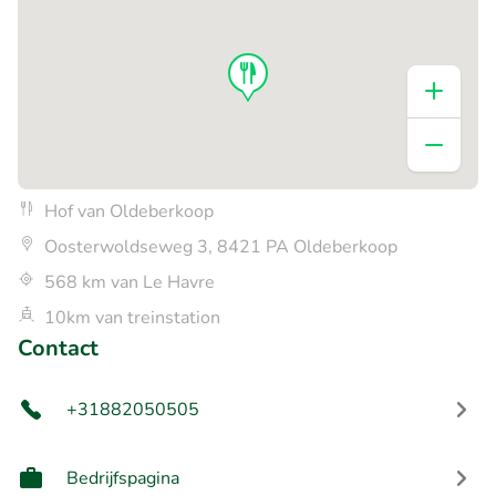
Hof van Oldeberkoop
Oosterwoldseweg 3, 8421 PA Oldeberkoop
568 km van Le Havre
10km van treinstation
Contact
+31882050505
Bedrijfspagina