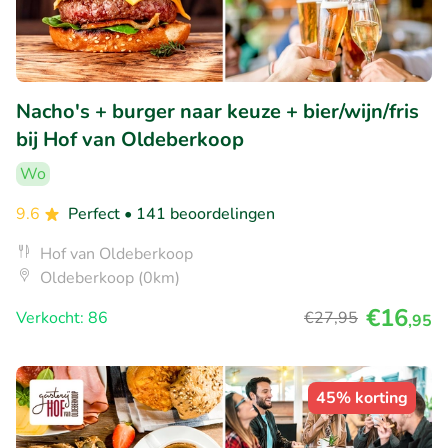
Nacho's + burger naar keuze + bier/wijn/fris
bij Hof van Oldeberkoop
Wo
9.6
Perfect
• 141 beoordelingen
Hof van Oldeberkoop
Oldeberkoop (0km)
€16
Verkocht: 86
€27
,95
,95
45% korting