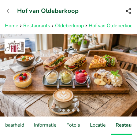
+31882050505
Hof van Oldeberkoop
Bereikbaar tot 23:00 uur
Home
Restaurants
Oldeberkoop
Hof van Oldeberkoop
hikbaarheid
Informatie
Foto's
Locatie
Restauran