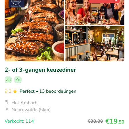
2- of 3-gangen keuzediner
Za
Zo
9.2
Perfect
• 13 beoordelingen
Het Ambacht
Noordwolde (5km)
€19
Verkocht: 114
€33
,80
,50