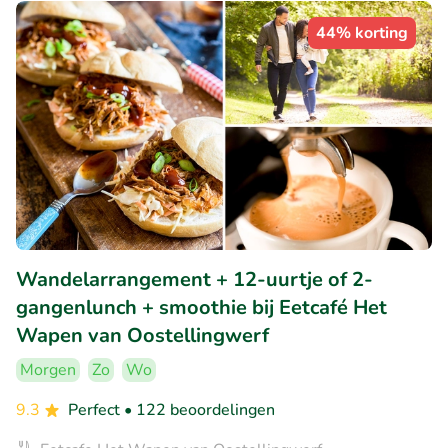
44% korting
Wandelarrangement + 12-uurtje of 2-
gangenlunch + smoothie bij Eetcafé Het
Wapen van Oostellingwerf
Morgen
Zo
Wo
9.3
Perfect
• 122 beoordelingen