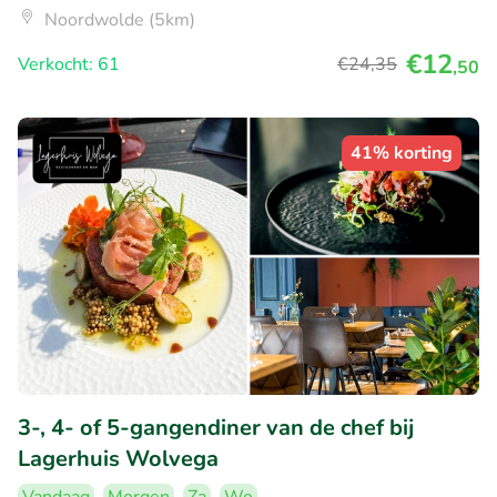
Noordwolde (5km)
€12
Verkocht: 61
€24
,35
,50
41% korting
3-, 4- of 5-gangendiner van de chef bij
Lagerhuis Wolvega