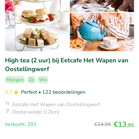
High tea (2 uur) bij Eetcafe Het Wapen van
Oostellingwerf
Morgen
Zo
Wo
9.3
Perfect
• 122 beoordelingen
Eetcafe Het Wapen van Oostellingwerf
Oosterwolde (12km)
€13
Verkocht: 201
€24
,95
,95