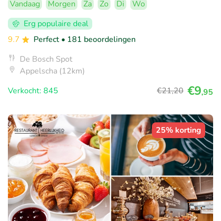
Vandaag
Morgen
Za
Zo
Di
Wo
Erg populaire deal
9.7
Perfect
• 181 beoordelingen
De Bosch Spot
Appelscha (12km)
€9
Verkocht: 845
€21
,20
,95
25% korting