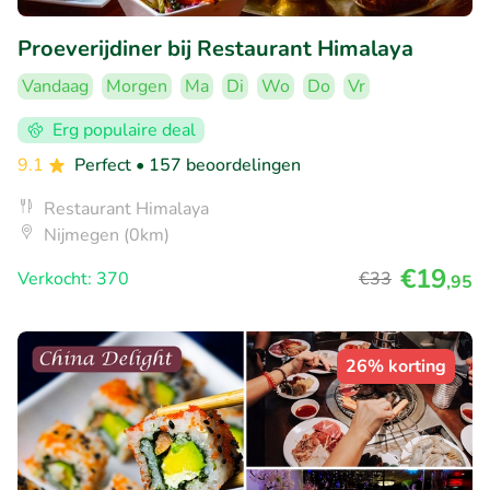
Proeverijdiner bij Restaurant Himalaya
Vandaag
Morgen
Ma
Di
Wo
Do
Vr
Erg populaire deal
9.1
Perfect
• 157 beoordelingen
Restaurant Himalaya
Nijmegen (0km)
€19
Verkocht: 370
€33
,95
26% korting