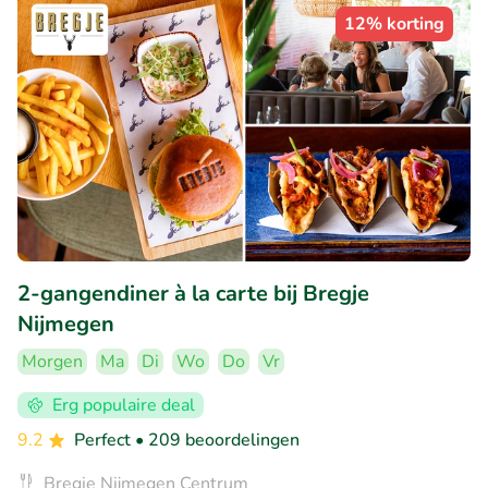
12% korting
2-gangendiner à la carte bij Bregje
Nijmegen
Morgen
Ma
Di
Wo
Do
Vr
Erg populaire deal
9.2
Perfect
• 209 beoordelingen
Bregje Nijmegen Centrum