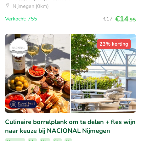
Nijmegen (0km)
€14
Verkocht: 755
€17
,95
23% korting
Culinaire borrelplank om te delen + fles wijn
naar keuze bij NACIONAL Nijmegen