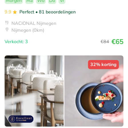
Morgen
Ma
Wo
Do
Vr
9.9
Perfect
• 81 beoordelingen
NACIONAL Nijmegen
Nijmegen (0km)
€65
Verkocht: 3
€84
32% korting