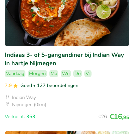
Indiaas 3- of 5-gangendiner bij Indian Way
in hartje Nijmegen
Vandaag
Morgen
Ma
Wo
Do
Vr
7.9
Goed
• 127 beoordelingen
Indian Way
Nijmegen (0km)
€16
Verkocht: 353
€26
,95