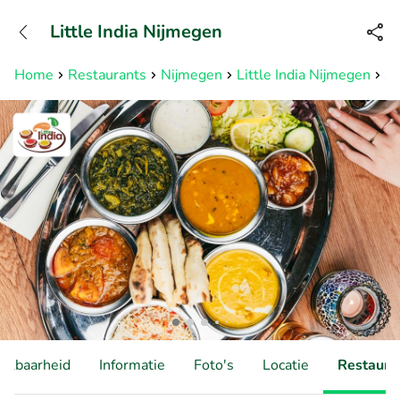
+31882050505
Little India Nijmegen
Bereikbaar tot 23:00 uur
Home
Restaurants
Nijmegen
Little India Nijmegen
Sh
hikbaarheid
Informatie
Foto's
Locatie
Restauran