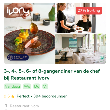
27% korting
3-, 4-, 5-, 6- of 8-gangendiner van de chef
bij Restaurant Ivory
Vandaag
Wo
Do
Vr
9.5
Perfect
• 394 beoordelingen
Restaurant Ivory