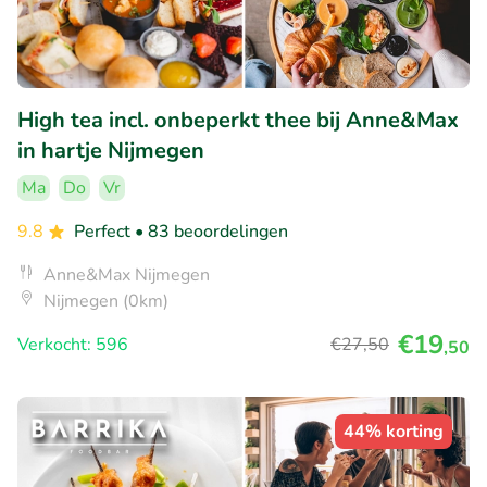
High tea incl. onbeperkt thee bij Anne&Max
in hartje Nijmegen
Ma
Do
Vr
9.8
Perfect
• 83 beoordelingen
Anne&Max Nijmegen
Nijmegen (0km)
€19
Verkocht: 596
€27
,50
,50
44% korting