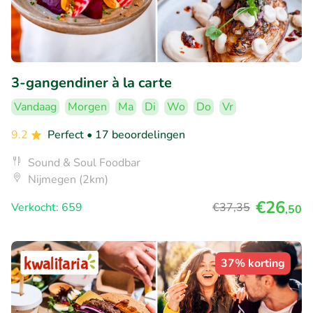
3-gangendiner à la carte
Vandaag
Morgen
Ma
Di
Wo
Do
Vr
9.2
Perfect
• 17 beoordelingen
Sound & Soul Foodbar
Nijmegen (2km)
€26
Verkocht: 659
€37
,35
,50
37% korting