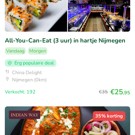
All-You-Can-Eat (3 uur) in hartje Nijmegen
Vandaag
Morgen
Erg populaire deal
China Delight
Nijmegen (0km)
€25
Verkocht: 192
€35
,95
35% korting