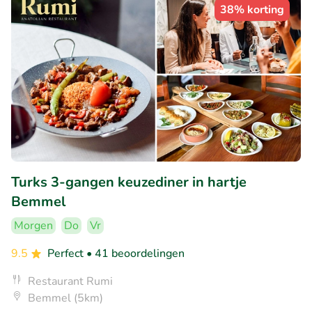
38% korting
Turks 3-gangen keuzediner in hartje
Bemmel
Morgen
Do
Vr
9.5
Perfect
• 41 beoordelingen
Restaurant Rumi
Bemmel (5km)