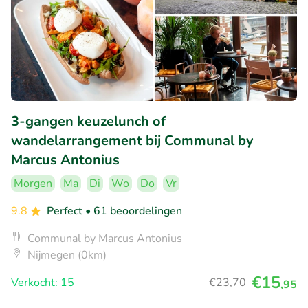
3-gangen keuzelunch of
wandelarrangement bij Communal by
Marcus Antonius
Morgen
Ma
Di
Wo
Do
Vr
9.8
Perfect
• 61 beoordelingen
Communal by Marcus Antonius
Nijmegen (0km)
€15
Verkocht: 15
€23
,70
,95