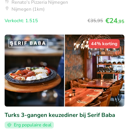
Renato's Pizzeria Nijmegen
Nijmegen (1km)
€24
Verkocht: 1.515
€35
,95
,95
44% korting
Turks 3-gangen keuzediner bij Serif Baba
Erg populaire deal