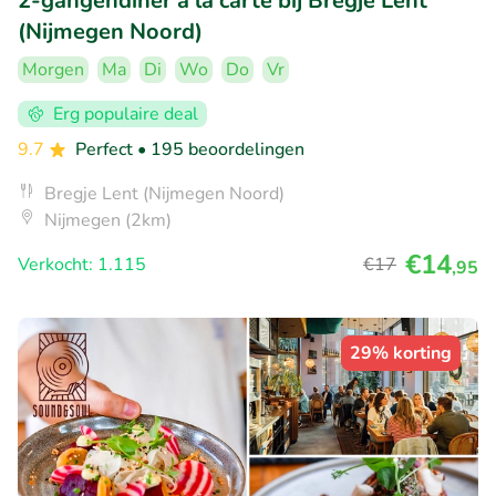
2-gangendiner à la carte bij Bregje Lent
(Nijmegen Noord)
Morgen
Ma
Di
Wo
Do
Vr
Erg populaire deal
9.7
Perfect
• 195 beoordelingen
Bregje Lent (Nijmegen Noord)
Nijmegen (2km)
€14
Verkocht: 1.115
€17
,95
29% korting