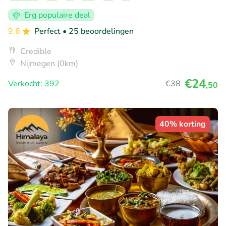
Erg populaire deal
9.6
Perfect
• 25 beoordelingen
Credible
Nijmegen (0km)
€24
Verkocht: 392
€38
,50
40% korting