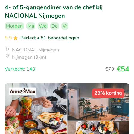
4- of 5-gangendiner van de chef bij
NACIONAL Nijmegen
Morgen
Ma
Wo
Do
Vr
9.9
Perfect
• 81 beoordelingen
NACIONAL Nijmegen
Nijmegen (0km)
€54
Verkocht: 140
€79
29% korting