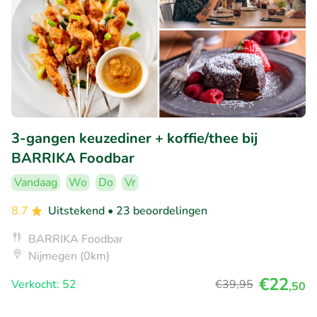
3-gangen keuzediner + koffie/thee bij
BARRIKA Foodbar
Vandaag
Wo
Do
Vr
8.7
Uitstekend
• 23 beoordelingen
BARRIKA Foodbar
Nijmegen (0km)
€22
Verkocht: 52
€39
,95
,50