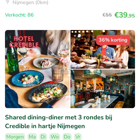
Nijmegen (0km)
€39
Verkocht: 86
€55
,95
36% korting
Shared dining-diner met 3 rondes bij
Credible in hartje Nijmegen
Morgen
Ma
Di
Wo
Do
Vr