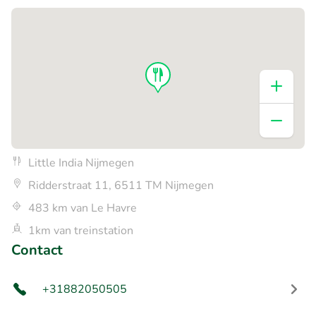
Little India Nijmegen
Ridderstraat 11, 6511 TM Nijmegen
483 km van Le Havre
1km van treinstation
Contact
+31882050505