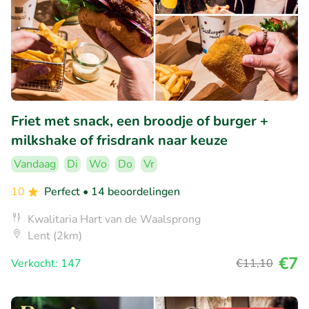
Friet met snack, een broodje of burger +
milkshake of frisdrank naar keuze
Vandaag
Di
Wo
Do
Vr
10
Perfect
• 14 beoordelingen
Kwalitaria Hart van de Waalsprong
Lent (2km)
€7
Verkocht: 147
€11
,10