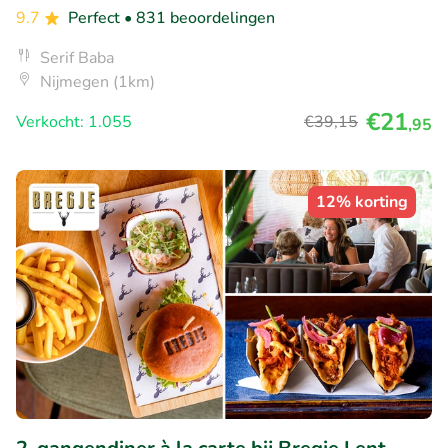
9.7
Perfect
• 831 beoordelingen
Serif Baba
Nijmegen (1km)
€21
Verkocht: 1.055
€39
,15
,95
12% korting