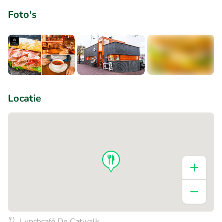
Foto's
+1
Locatie
Lunchcafé De Catwalk