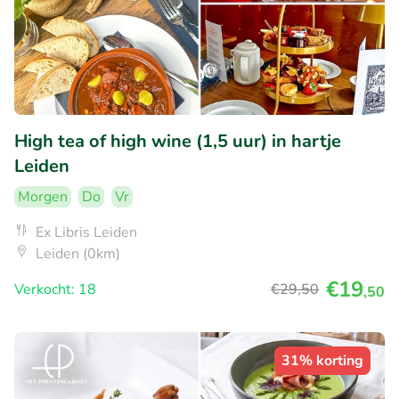
High tea of high wine (1,5 uur) in hartje
Leiden
Morgen
Do
Vr
Ex Libris Leiden
Leiden (0km)
€19
Verkocht: 18
€29
,50
,50
31% korting