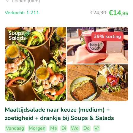
Leiden (0km)
€14
Verkocht: 1.211
€24
,30
,95
39% korting
Maaltijdsalade naar keuze (medium) +
zoetigheid + drankje bij Soups & Salads
Vandaag
Morgen
Ma
Di
Wo
Do
Vr