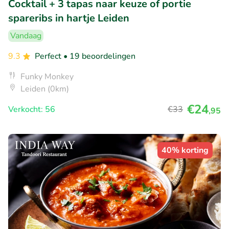
Cocktail + 3 tapas naar keuze of portie
spareribs in hartje Leiden
Vandaag
9.3
Perfect
• 19 beoordelingen
Funky Monkey
Leiden (0km)
€24
Verkocht: 56
€33
,95
40% korting