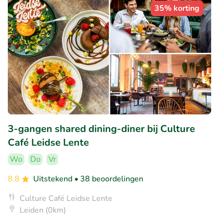
35% korting
3-gangen shared dining-diner bij Culture
Café Leidse Lente
Wo
Do
Vr
8.8
Uitstekend
• 38 beoordelingen
Culture Café Leidse Lente
Leiden (0km)