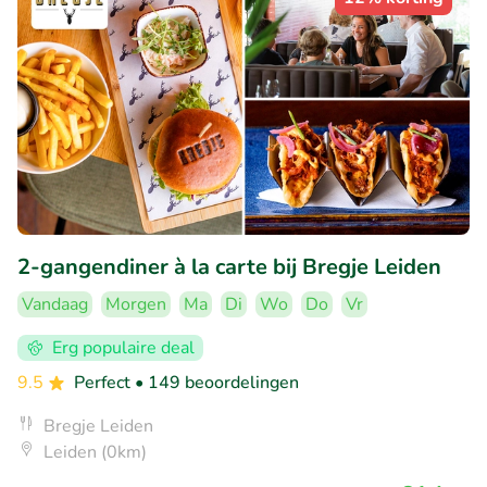
2-gangendiner à la carte bij Bregje Leiden
Vandaag
Morgen
Ma
Di
Wo
Do
Vr
Erg populaire deal
9.5
Perfect
• 149 beoordelingen
Bregje Leiden
Leiden (0km)