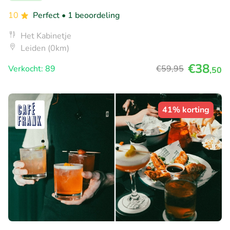
10
Perfect
• 1 beoordeling
Het Kabinetje
Leiden (0km)
€38
Verkocht: 89
€59
,95
,50
41% korting