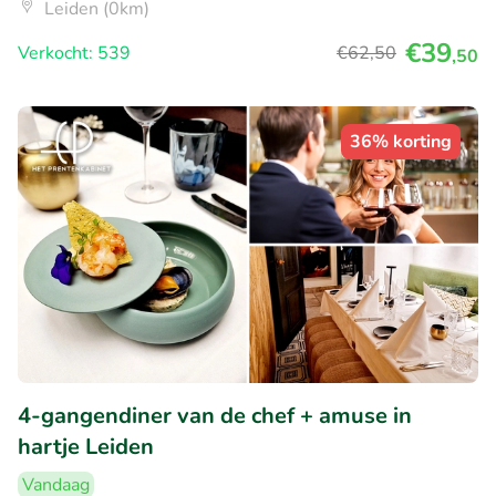
Leiden (0km)
€39
Verkocht: 539
€62
,50
,50
36% korting
4-gangendiner van de chef + amuse in
hartje Leiden
Vandaag