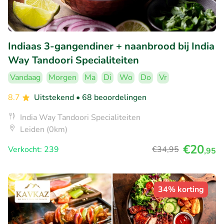
Indiaas 3-gangendiner + naanbrood bij India
Way Tandoori Specialiteiten
Vandaag
Morgen
Ma
Di
Wo
Do
Vr
8.7
Uitstekend
• 68 beoordelingen
India Way Tandoori Specialiteiten
Leiden (0km)
€20
Verkocht: 239
€34
,95
,95
34% korting