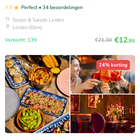
9.8
Perfect
• 34 beoordelingen
Soups & Salads Leiden
Leiden (0km)
€12
Verkocht: 139
€21
,30
,95
24% korting