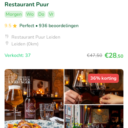
Restaurant Puur
Morgen
Wo
Do
Vr
9.5
Perfect
• 936 beoordelingen
Restaurant Puur Leiden
Leiden (0km)
€28
Verkocht: 37
€47
,50
,50
36% korting