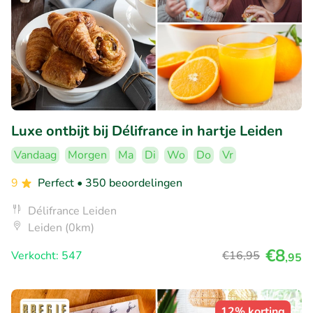
Luxe ontbijt bij Délifrance in hartje Leiden
Vandaag
Morgen
Ma
Di
Wo
Do
Vr
9
Perfect
• 350 beoordelingen
Délifrance Leiden
Leiden (0km)
€8
Verkocht: 547
€16
,95
,95
12% korting