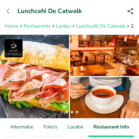
+31882050505
Lunchcafé De Catwalk
Bereikbaar tot 23:00 uur
Home
Restaurants
Leiden
Lunchcafé De Catwalk
2-g
d
Informatie
Foto's
Locatie
Restaurant Info