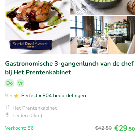
Gastronomische 3-gangenlunch van de chef
bij Het Prentenkabinet
Do
Vr
9.6
Perfect
• 804 beoordelingen
Het Prentenkabinet
Leiden (0km)
€29
Verkocht: 56
€42
,50
,50