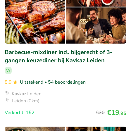
Barbecue-mixdiner incl. bijgerecht of 3-
gangen keuzediner bij Kavkaz Leiden
Vr
8.9
Uitstekend
• 54 beoordelingen
Kavkaz Leiden
Leiden (0km)
€19
Verkocht: 152
€30
,95