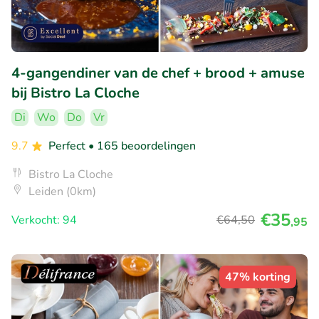
4-gangendiner van de chef + brood + amuse
bij Bistro La Cloche
Di
Wo
Do
Vr
9.7
Perfect
• 165 beoordelingen
Bistro La Cloche
Leiden (0km)
€35
Verkocht: 94
€64
,50
,95
47% korting