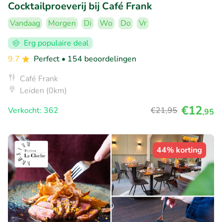
Cocktailproeverij bij Café Frank
Vandaag
Morgen
Di
Wo
Do
Vr
Erg populaire deal
9.7
Perfect
• 154 beoordelingen
Café Frank
Leiden (0km)
€12
Verkocht: 362
€21
,95
,95
44% korting