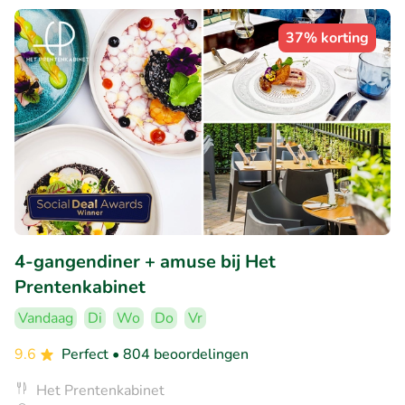
37% korting
4-gangendiner + amuse bij Het
Prentenkabinet
Vandaag
Di
Wo
Do
Vr
9.6
Perfect
• 804 beoordelingen
Het Prentenkabinet