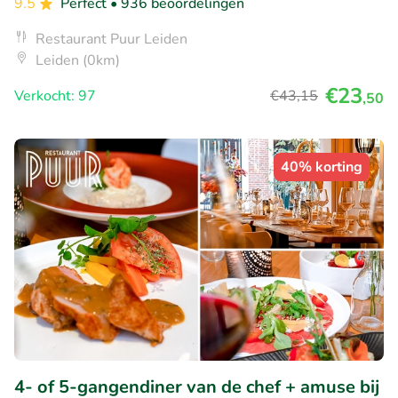
9.5
Perfect
• 936 beoordelingen
Restaurant Puur Leiden
Leiden (0km)
€23
Verkocht: 97
€43
,15
,50
40% korting
4- of 5-gangendiner van de chef + amuse bij