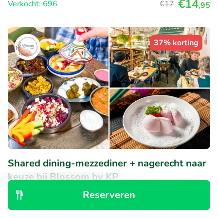
€14
Verkocht: 696
€17
,95
37% korting
Shared dining-mezzediner + nagerecht naar
keuze bij Blossom by KP
Vandaag
Reserveren
Ontdek
Zoeken
Boekingen
Menu
9.6
Perfect
• 230 beoordelingen