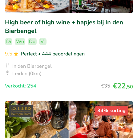
High beer of high wine + hapjes bij In den
Bierbengel
Di
Wo
Do
Vr
9.5
Perfect
• 444 beoordelingen
In den Bierbengel
Leiden (0km)
€22
Verkocht: 254
€35
,50
34% korting