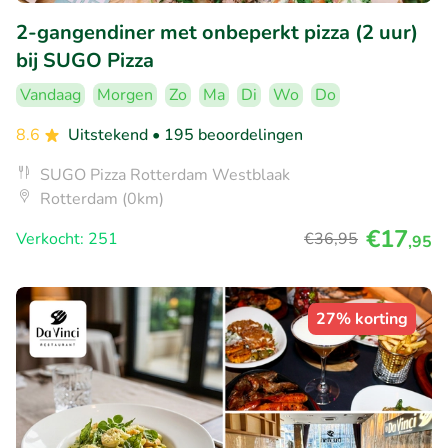
2-gangendiner met onbeperkt pizza (2 uur)
bij SUGO Pizza
Vandaag
Morgen
Zo
Ma
Di
Wo
Do
8.6
Uitstekend
• 195 beoordelingen
SUGO Pizza Rotterdam Westblaak
Rotterdam (0km)
€17
Verkocht: 251
€36
,95
,95
27% korting