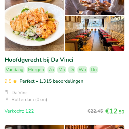
Hoofdgerecht bij Da Vinci
Vandaag
Morgen
Zo
Ma
Di
Wo
Do
9.5
Perfect
• 1.315 beoordelingen
Da Vinci
Rotterdam (0km)
€12
Verkocht: 122
€22
,45
,50