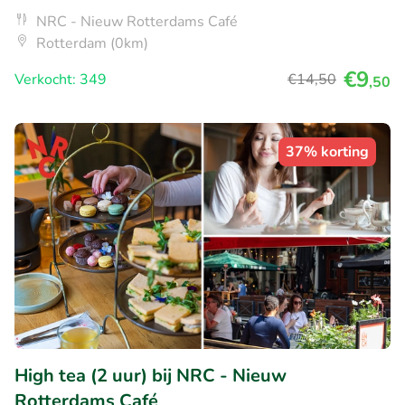
NRC - Nieuw Rotterdams Café
Rotterdam (0km)
€9
Verkocht: 349
€14
,50
,50
37% korting
High tea (2 uur) bij NRC - Nieuw
Rotterdams Café