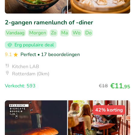
2-gangen ramenlunch of -diner
Vandaag
Morgen
Zo
Ma
Wo
Do
Erg populaire deal
9.1
Perfect
• 17 beoordelingen
Kitchen LAB
Rotterdam (0km)
€11
Verkocht: 593
€18
,95
42% korting