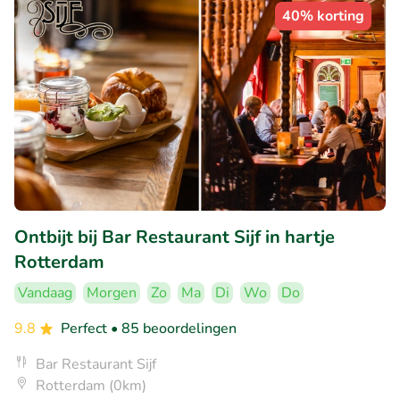
40% korting
Ontbijt bij Bar Restaurant Sijf in hartje
Rotterdam
Vandaag
Morgen
Zo
Ma
Di
Wo
Do
9.8
Perfect
• 85 beoordelingen
Bar Restaurant Sijf
Rotterdam (0km)