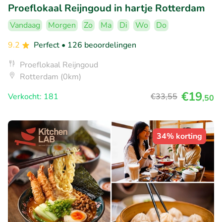
Proeflokaal Reijngoud in hartje Rotterdam
Vandaag
Morgen
Zo
Ma
Di
Wo
Do
9.2
Perfect
• 126 beoordelingen
Proeflokaal Reijngoud
Rotterdam (0km)
€19
Verkocht: 181
€33
,55
,50
34% korting