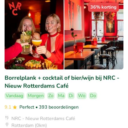
36% korting
Borrelplank + cocktail of bier/wijn bij NRC -
Nieuw Rotterdams Café
Vandaag
Morgen
Zo
Ma
Di
Wo
Do
9.1
Perfect
• 393 beoordelingen
NRC - Nieuw Rotterdams Café
Rotterdam (0km)