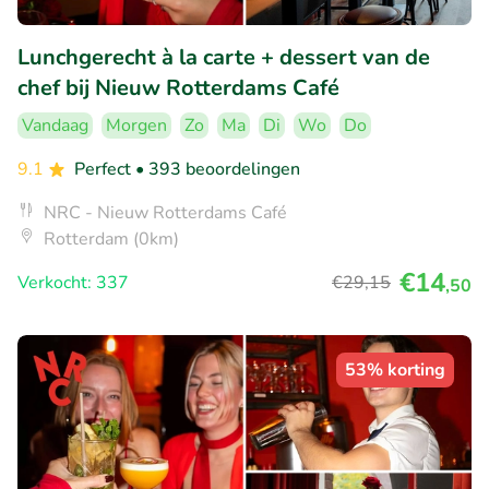
Lunchgerecht à la carte + dessert van de
chef bij Nieuw Rotterdams Café
Vandaag
Morgen
Zo
Ma
Di
Wo
Do
9.1
Perfect
• 393 beoordelingen
NRC - Nieuw Rotterdams Café
Rotterdam (0km)
€14
Verkocht: 337
€29
,15
,50
53% korting