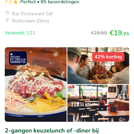
9.8
Perfect
• 85 beoordelingen
Bar Restaurant Sijf
Rotterdam (0km)
€19
Verkocht: 121
€29
,50
,95
42% korting
2-gangen keuzelunch of -diner bij