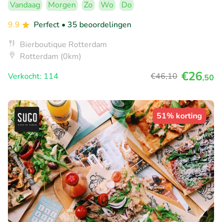
Vandaag
Morgen
Zo
Wo
Do
9.9
Perfect
• 35 beoordelingen
Bierboutique Rotterdam
Rotterdam (0km)
€26
Verkocht: 114
€46
,10
,50
51% korting