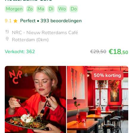
Morgen
Zo
Ma
Di
Wo
Do
9.1
Perfect
• 393 beoordelingen
NRC - Nieuw Rotterdams Café
Rotterdam (0km)
€18
Verkocht: 362
€29
,50
,50
50% korting