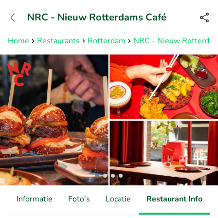
+31882050505
NRC - Nieuw Rotterdams Café
Bereikbaar tot 23:00 uur
Home
Restaurants
Rotterdam
NRC - Nieuw Rotterdam
d
Informatie
Foto's
Locatie
Restaurant Info