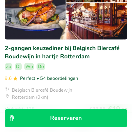
2-gangen keuzediner bij Belgisch Biercafé
Boudewijn in hartje Rotterdam
Zo
Di
Wo
Do
9.6
Perfect
• 54 beoordelingen
Belgisch Biercafé Boudewijn
Rotterdam (0km)
€19
Verkocht: 138
€33
,55
,50
Reserveren
Ontdek
Zoeken
Boekingen
Menu