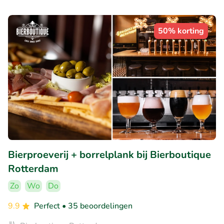
50% korting
Bierproeverij + borrelplank bij Bierboutique
Rotterdam
Zo
Wo
Do
9.9
Perfect
• 35 beoordelingen