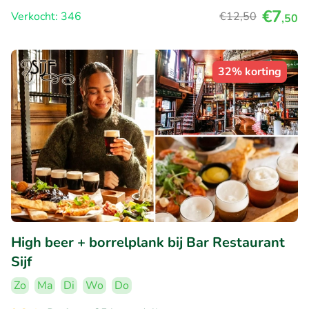
€7
Verkocht: 346
€12
,50
,50
32% korting
High beer + borrelplank bij Bar Restaurant
Sijf
Zo
Ma
Di
Wo
Do