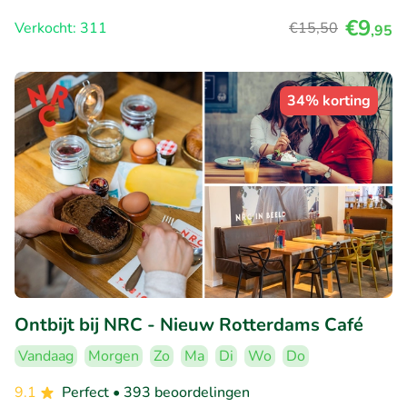
€9
Verkocht: 311
€15
,50
,95
34% korting
Ontbijt bij NRC - Nieuw Rotterdams Café
Vandaag
Morgen
Zo
Ma
Di
Wo
Do
9.1
Perfect
• 393 beoordelingen