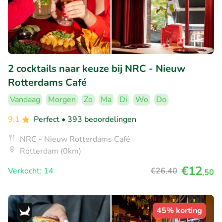
2 cocktails naar keuze bij NRC - Nieuw
Rotterdams Café
Vandaag
Morgen
Zo
Ma
Di
Wo
Do
9.1
Perfect
• 393 beoordelingen
NRC - Nieuw Rotterdams Café
Rotterdam (0km)
€12
Verkocht: 14
€26
,40
,50
45% korting