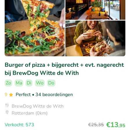
Burger of pizza + bijgerecht + evt. nagerecht
bij BrewDog Witte de With
Zo
Ma
Di
Wo
Do
9
Perfect
• 34 beoordelingen
BrewDog Witte de With
Rotterdam (0km)
€13
Verkocht: 573
€25
,35
,95