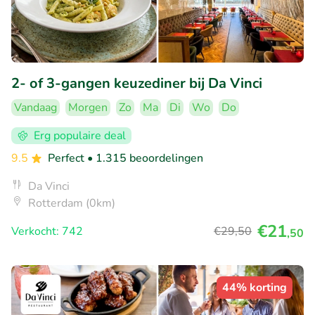
2- of 3-gangen keuzediner bij Da Vinci
Vandaag
Morgen
Zo
Ma
Di
Wo
Do
Erg populaire deal
9.5
Perfect
• 1.315 beoordelingen
Da Vinci
Rotterdam (0km)
€21
Verkocht: 742
€29
,50
,50
44% korting