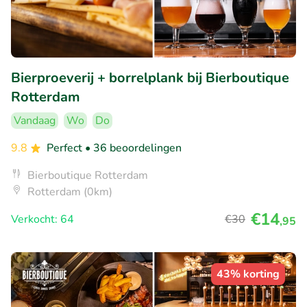
Bierproeverij + borrelplank bij Bierboutique
Rotterdam
Vandaag
Wo
Do
9.8
Perfect
• 36 beoordelingen
Bierboutique Rotterdam
Rotterdam (0km)
€14
Verkocht: 64
€30
,95
43% korting