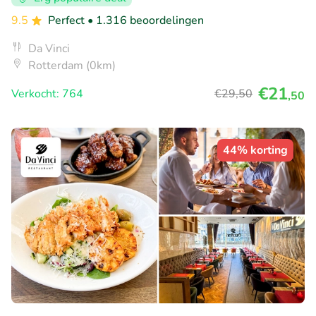
9.5
Perfect
• 1.316 beoordelingen
Da Vinci
Rotterdam (0km)
€21
Verkocht: 764
€29
,50
,50
44% korting