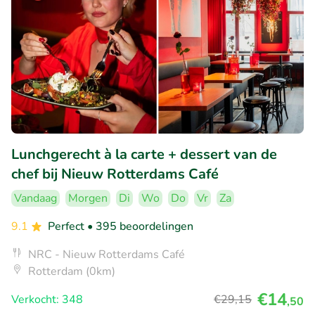
Lunchgerecht à la carte + dessert van de
chef bij Nieuw Rotterdams Café
Vandaag
Morgen
Di
Wo
Do
Vr
Za
9.1
Perfect
• 395 beoordelingen
NRC - Nieuw Rotterdams Café
Rotterdam (0km)
€14
Verkocht: 348
€29
,15
,50