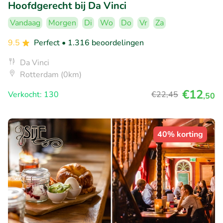
Hoofdgerecht bij Da Vinci
Vandaag
Morgen
Di
Wo
Do
Vr
Za
9.5
Perfect
• 1.316 beoordelingen
Da Vinci
Rotterdam (0km)
€12
Verkocht: 130
€22
,45
,50
40% korting