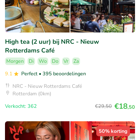
High tea (2 uur) bij NRC - Nieuw
Rotterdams Café
Morgen
Di
Wo
Do
Vr
Za
9.1
Perfect
• 395 beoordelingen
NRC - Nieuw Rotterdams Café
Rotterdam (0km)
€18
Verkocht: 362
€29
,50
,50
50% korting