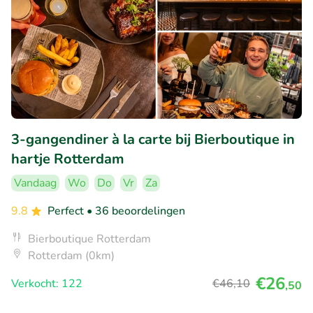
3-gangendiner à la carte bij Bierboutique in
hartje Rotterdam
Vandaag
Wo
Do
Vr
Za
9.8
Perfect
• 36 beoordelingen
Bierboutique Rotterdam
Rotterdam (0km)
€26
Verkocht: 122
€46
,10
,50