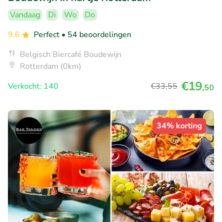
Vandaag
Di
Wo
Do
9.6
Perfect
• 54 beoordelingen
Belgisch Biercafé Boudewijn
Rotterdam (0km)
€19
Verkocht: 140
€33
,55
,50
34% korting