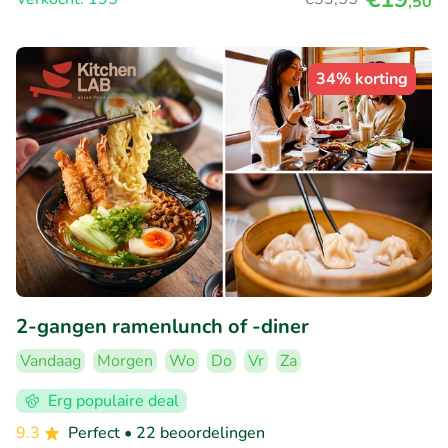
,50
34% korting
2-gangen ramenlunch of -diner
Vandaag
Morgen
Wo
Do
Vr
Za
Erg populaire deal
9.3
Perfect
• 22 beoordelingen