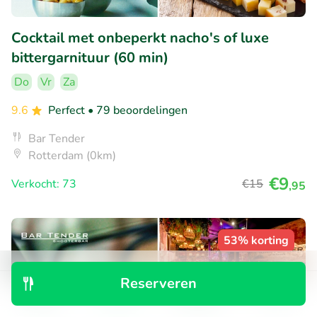
Cocktail met onbeperkt nacho's of luxe
bittergarnituur (60 min)
Do
Vr
Za
9.6
Perfect
• 79 beoordelingen
Bar Tender
Rotterdam (0km)
€9
Verkocht: 73
€15
,95
53% korting
Reserveren
Ontdek
Zoeken
Boekingen
Menu