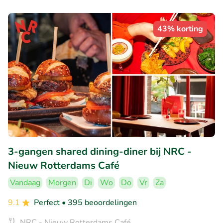
43% korting
3-gangen shared dining-diner bij NRC -
Nieuw Rotterdams Café
Vandaag
Morgen
Di
Wo
Do
Vr
Za
9.1
Perfect
• 395 beoordelingen
NRC - Nieuw Rotterdams Café