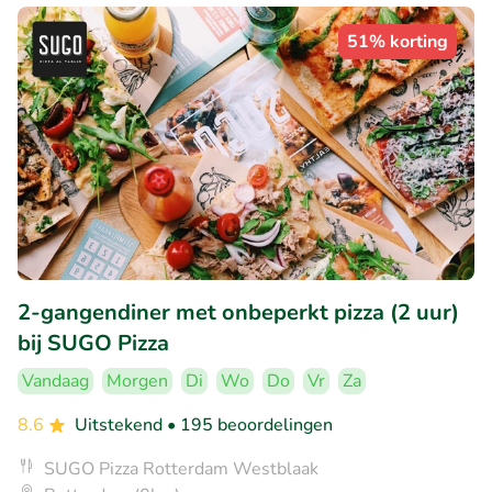
51% korting
2-gangendiner met onbeperkt pizza (2 uur)
bij SUGO Pizza
Vandaag
Morgen
Di
Wo
Do
Vr
Za
8.6
Uitstekend
• 195 beoordelingen
SUGO Pizza Rotterdam Westblaak