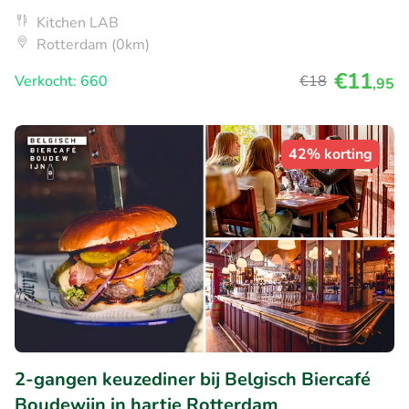
Kitchen LAB
Rotterdam (0km)
€11
Verkocht: 660
€18
,95
42% korting
2-gangen keuzediner bij Belgisch Biercafé
Boudewijn in hartje Rotterdam