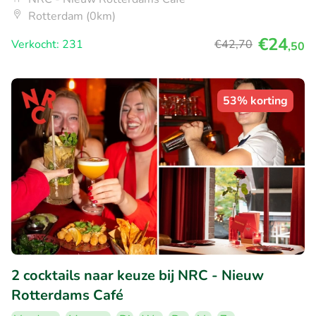
Rotterdam (0km)
€24
Verkocht: 231
€42
,70
,50
53% korting
2 cocktails naar keuze bij NRC - Nieuw
Rotterdams Café