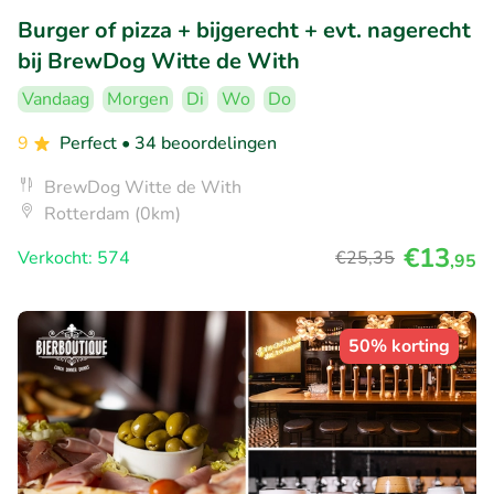
Burger of pizza + bijgerecht + evt. nagerecht
bij BrewDog Witte de With
Vandaag
Morgen
Di
Wo
Do
9
Perfect
• 34 beoordelingen
BrewDog Witte de With
Rotterdam (0km)
€13
Verkocht: 574
€25
,35
,95
50% korting