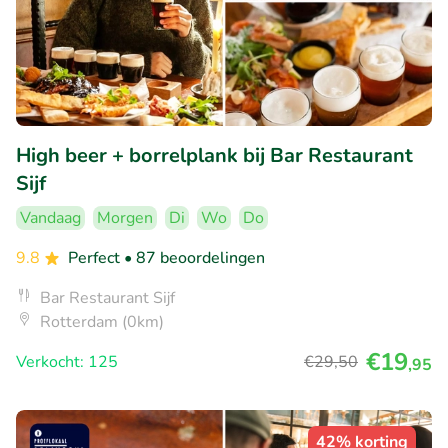
High beer + borrelplank bij Bar Restaurant
Sijf
Vandaag
Morgen
Di
Wo
Do
9.8
Perfect
• 87 beoordelingen
Bar Restaurant Sijf
Rotterdam (0km)
€19
Verkocht: 125
€29
,50
,95
42% korting