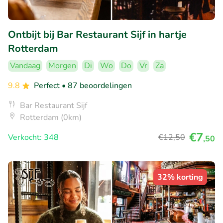
Ontbijt bij Bar Restaurant Sijf in hartje
Rotterdam
Vandaag
Morgen
Di
Wo
Do
Vr
Za
9.8
Perfect
• 87 beoordelingen
Bar Restaurant Sijf
Rotterdam (0km)
€7
Verkocht: 348
€12
,50
,50
32% korting