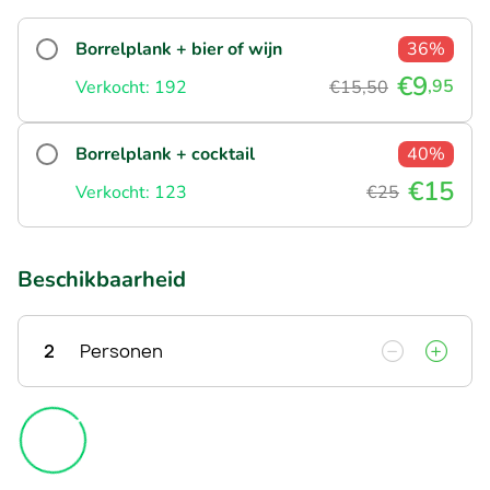
Borrelplank + bier of wijn
36%
€9
,95
Verkocht: 192
€15,50
Borrelplank + cocktail
40%
€15
Verkocht: 123
€25
Beschikbaarheid
2
Personen