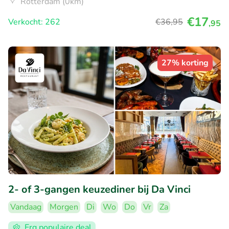
Rotterdam (0km)
€17
Verkocht: 262
€36
,95
,95
27% korting
2- of 3-gangen keuzediner bij Da Vinci
Vandaag
Morgen
Di
Wo
Do
Vr
Za
Erg populaire deal