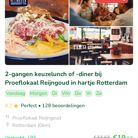
2-gangen keuzelunch of -diner bij
Proeflokaal Reijngoud in hartje Rotterdam
Vandaag
Morgen
Di
Wo
Do
Vr
Za
9.2
Perfect
• 128 beoordelingen
Proeflokaal Reijngoud
Rotterdam (0km)
€19
Verkocht: 195
€33
,55