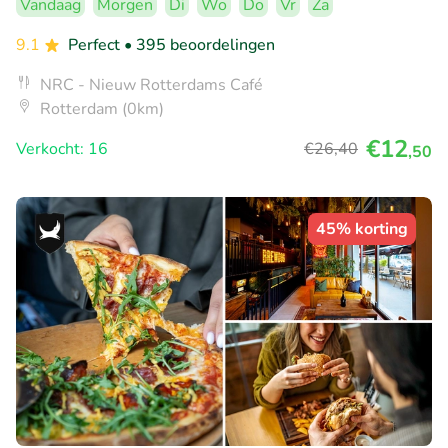
Vandaag
Morgen
Di
Wo
Do
Vr
Za
9.1
Perfect
• 395 beoordelingen
NRC - Nieuw Rotterdams Café
Rotterdam (0km)
€12
Verkocht: 16
€26
,40
,50
45% korting