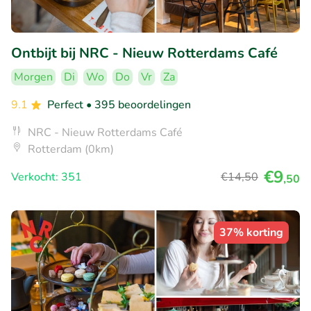
Ontbijt bij NRC - Nieuw Rotterdams Café
Morgen
Di
Wo
Do
Vr
Za
9.1
Perfect
• 395 beoordelingen
NRC - Nieuw Rotterdams Café
Rotterdam (0km)
€9
Verkocht: 351
€14
,50
,50
37% korting