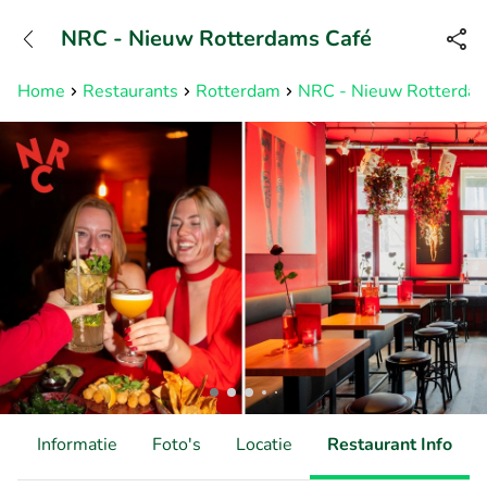
+31882050505
NRC - Nieuw Rotterdams Café
Bereikbaar tot 23:00 uur
Home
Restaurants
Rotterdam
NRC - Nieuw Rotterdam
d
Informatie
Foto's
Locatie
Restaurant Info