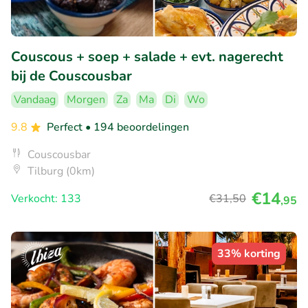
Couscous + soep + salade + evt. nagerecht
bij de Couscousbar
Vandaag
Morgen
Za
Ma
Di
Wo
9.8
Perfect
• 194 beoordelingen
Couscousbar
Tilburg (0km)
€14
Verkocht: 133
€31
,50
,95
33% korting