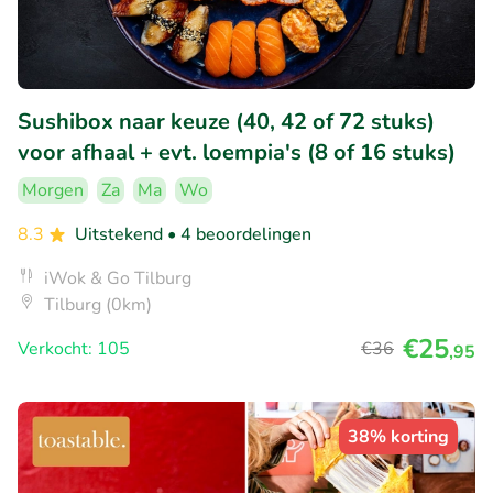
Sushibox naar keuze (40, 42 of 72 stuks)
voor afhaal + evt. loempia's (8 of 16 stuks)
Morgen
Za
Ma
Wo
8.3
Uitstekend
• 4 beoordelingen
iWok & Go Tilburg
Tilburg (0km)
€25
Verkocht: 105
€36
,95
38% korting