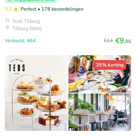
9.3
Perfect
• 178 beoordelingen
Teds Tilburg
Tilburg (0km)
€9
Verkocht: 464
€14
,95
35% korting