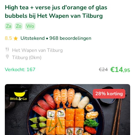
High tea + verse jus d'orange of glas
bubbels bij Het Wapen van Tilburg
Za
Zo
Wo
8.5
Uitstekend
• 968 beoordelingen
Het Wapen van Tilburg
Tilburg (0km)
€14
Verkocht: 167
€24
,95
28% korting