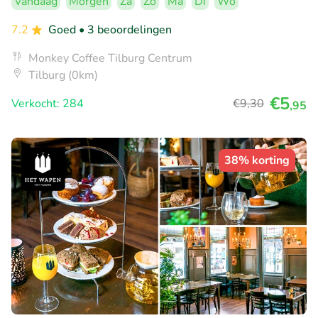
Vandaag
Morgen
Za
Zo
Ma
Di
Wo
7.2
Goed
• 3 beoordelingen
Monkey Coffee Tilburg Centrum
Tilburg (0km)
€5
Verkocht: 284
€9
,30
,95
38% korting