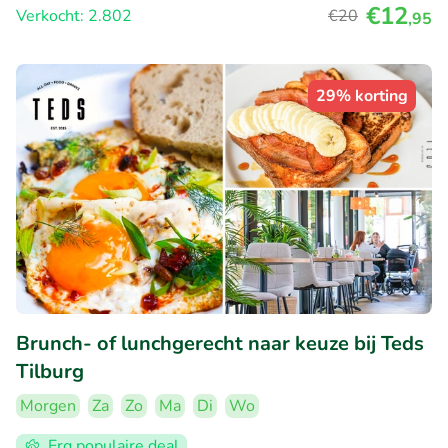
€12
Verkocht: 2.802
€20
,95
29% korting
Brunch- of lunchgerecht naar keuze bij Teds
Tilburg
Morgen
Za
Zo
Ma
Di
Wo
Erg populaire deal