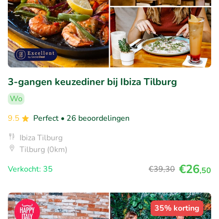
3-gangen keuzediner bij Ibiza Tilburg
Wo
9.5
Perfect
• 26 beoordelingen
Ibiza Tilburg
Tilburg (0km)
€26
Verkocht: 35
€39
,30
,50
35% korting