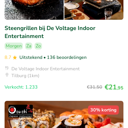
Steengrillen bij De Voltage Indoor
Entertainment
Morgen
Za
Zo
8.7
Uitstekend
• 136 beoordelingen
De Voltage Indoor Entertainment
Tilburg (1km)
€21
Verkocht: 1.233
€31
,50
,95
30% korting