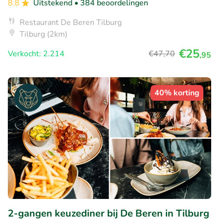
8.8
Uitstekend
• 384 beoordelingen
Restaurant De Beren Tilburg
Tilburg (2km)
€25
Verkocht: 2.214
€47
,70
,95
40% korting
2-gangen keuzediner bij De Beren in Tilburg