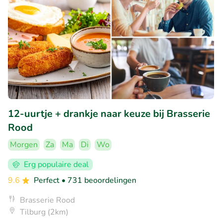
12-uurtje + drankje naar keuze bij Brasserie
Rood
Morgen
Za
Ma
Di
Wo
Erg populaire deal
9.6
Perfect
• 731 beoordelingen
Brasserie Rood
Tilburg (2km)