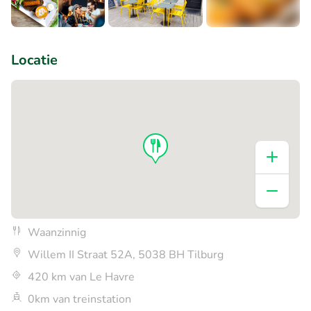
+3
Locatie
Waanzinnig
Willem II Straat 52A, 5038 BH Tilburg
420 km van Le Havre
0km van treinstation