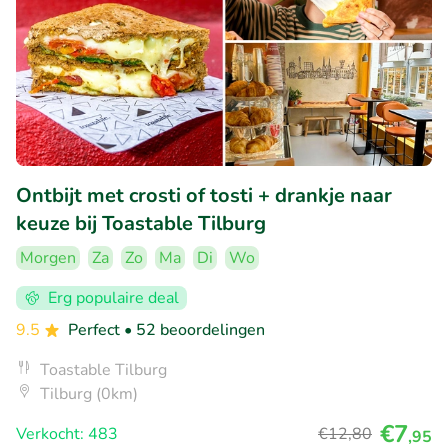
Ontbijt met crosti of tosti + drankje naar
keuze bij Toastable Tilburg
Morgen
Za
Zo
Ma
Di
Wo
Erg populaire deal
9.5
Perfect
• 52 beoordelingen
Toastable Tilburg
Tilburg (0km)
€7
Verkocht: 483
€12
,80
,95