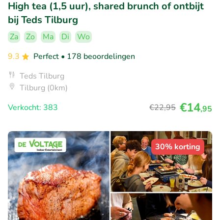
High tea (1,5 uur), shared brunch of ontbijt
bij Teds Tilburg
Za
Zo
Ma
Di
Wo
9.3
Perfect
• 178 beoordelingen
Teds Tilburg
Tilburg (0km)
€14
Verkocht: 383
€22
,95
,95
30% korting