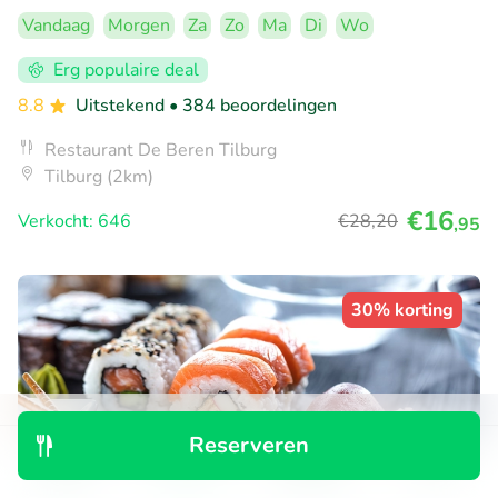
Vandaag
Morgen
Za
Zo
Ma
Di
Wo
Erg populaire deal
8.8
Uitstekend
• 384 beoordelingen
Restaurant De Beren Tilburg
Tilburg (2km)
€16
Verkocht: 646
€28
,20
,95
30% korting
Reserveren
Ontdek
Zoeken
Boekingen
Menu