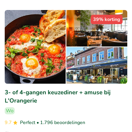
39% korting
3- of 4-gangen keuzediner + amuse bij
L'Orangerie
Wo
9.7
Perfect
• 1.796 beoordelingen