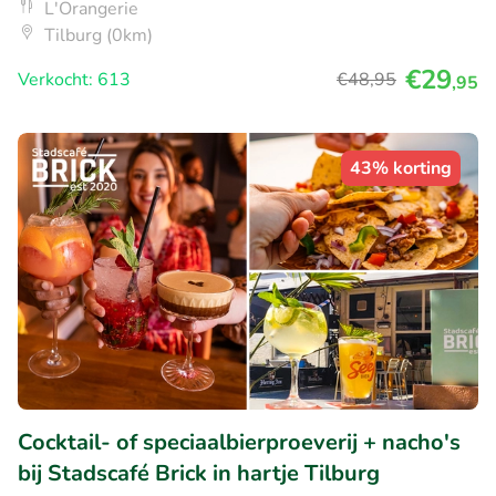
L'Orangerie
Tilburg (0km)
€29
Verkocht: 613
€48
,95
,95
43% korting
Cocktail- of speciaalbierproeverij + nacho's
bij Stadscafé Brick in hartje Tilburg