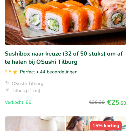
Sushibox naar keuze (32 of 50 stuks) om af
te halen bij OSushi Tilburg
9.5
Perfect
• 44 beoordelingen
OSushi Tilburg
Tilburg (1km)
€25
Verkocht: 89
€36
,30
,50
15% korting