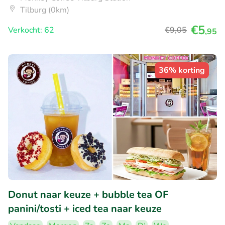
Tilburg (0km)
€5
Verkocht: 62
€9
,05
,95
36% korting
Donut naar keuze + bubble tea OF
panini/tosti + iced tea naar keuze