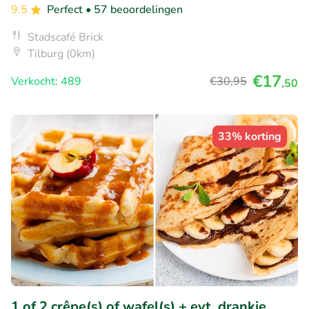
9.5
Perfect
• 57 beoordelingen
Stadscafé Brick
Tilburg (0km)
€17
Verkocht: 489
€30
,95
,50
33% korting
1 of 2 crêpe(s) of wafel(s) + evt. drankje