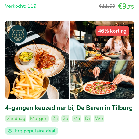
€9
Verkocht: 119
€11
,50
,75
46% korting
4-gangen keuzediner bij De Beren in Tilburg
Vandaag
Morgen
Za
Zo
Ma
Di
Wo
Erg populaire deal