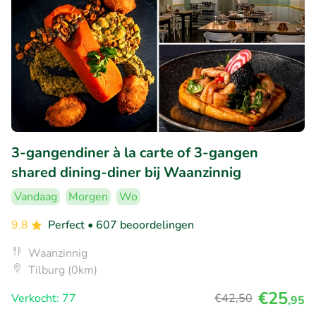
3-gangendiner à la carte of 3-gangen
shared dining-diner bij Waanzinnig
Vandaag
Morgen
Wo
9.8
Perfect
• 607 beoordelingen
Waanzinnig
Tilburg (0km)
€25
Verkocht: 77
€42
,50
,95