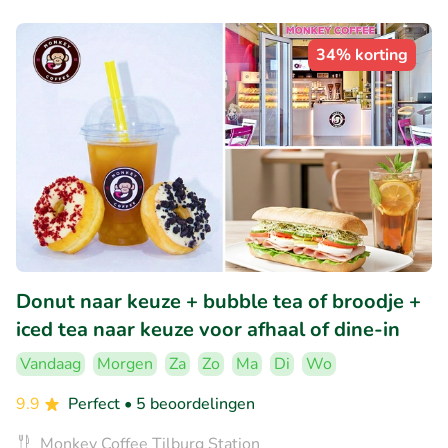
34% korting
Donut naar keuze + bubble tea of broodje +
iced tea naar keuze voor afhaal of dine-in
Vandaag
Morgen
Za
Zo
Ma
Di
Wo
9.9
Perfect
• 5 beoordelingen
Monkey Coffee Tilburg Station