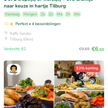
naar keuze in hartje Tilburg
Vandaag
Morgen
Za
Zo
Ma
Di
Wo
10
Perfect
• 4 beoordelingen
Raffy Gelato
Tilburg (0km)
€6
Verkocht: 62
€9
,65
,50
53% korting