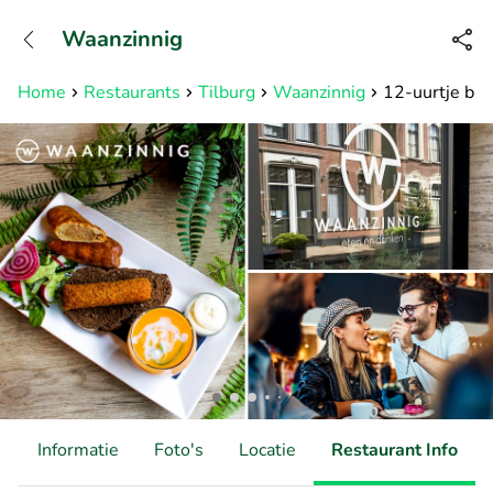
+31882050505
Waanzinnig
Bereikbaar tot 23:00 uur
Home
Restaurants
Tilburg
Waanzinnig
12-uurtje bij
d
Informatie
Foto's
Locatie
Restaurant Info