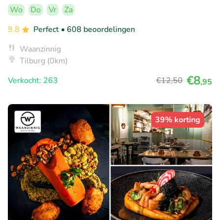
Wo
Do
Vr
Za
9.8
Perfect
• 608 beoordelingen
Waanzinnig
Tilburg (0km)
€8
Verkocht: 263
€12
,50
,95
39% korting