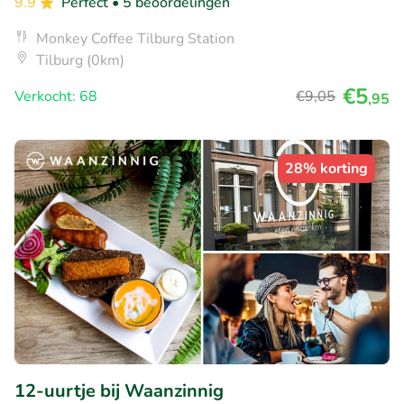
9.9
Perfect
• 5 beoordelingen
Monkey Coffee Tilburg Station
Tilburg (0km)
€5
Verkocht: 68
€9
,05
,95
28% korting
12-uurtje bij Waanzinnig