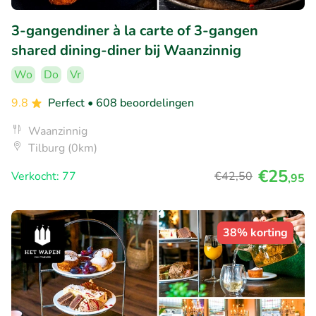
3-gangendiner à la carte of 3-gangen
shared dining-diner bij Waanzinnig
Wo
Do
Vr
9.8
Perfect
• 608 beoordelingen
Waanzinnig
Tilburg (0km)
€25
Verkocht: 77
€42
,50
,95
38% korting