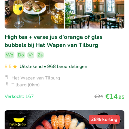
High tea + verse jus d'orange of glas
bubbels bij Het Wapen van Tilburg
Wo
Do
Vr
Za
8.5
Uitstekend
• 968 beoordelingen
Het Wapen van Tilburg
Tilburg (0km)
€14
Verkocht: 167
€24
,95
28% korting