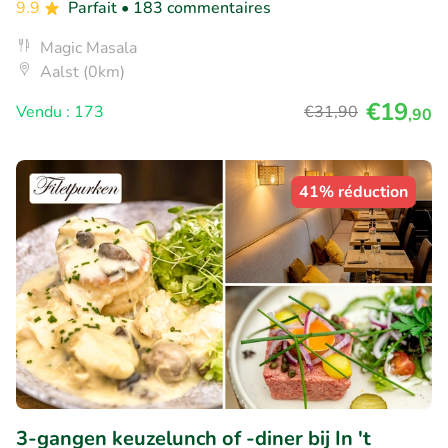
9.9
Parfait
• 183 commentaires
Magic Masala
Aalst (0km)
€19
Vendu : 173
€31
,90
,90
41% réduction
3-gangen keuzelunch of -diner bij In 't