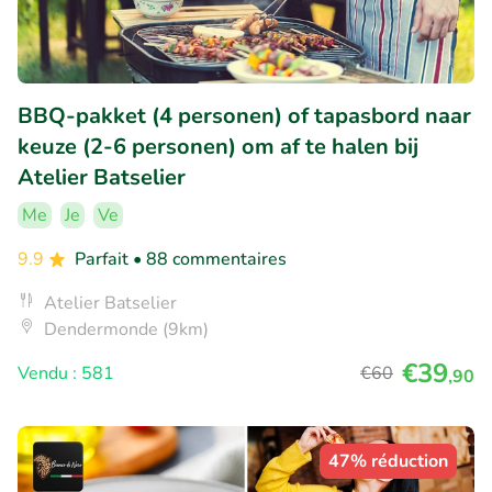
BBQ-pakket (4 personen) of tapasbord naar
keuze (2-6 personen) om af te halen bij
Atelier Batselier
Me
Je
Ve
9.9
Parfait
• 88 commentaires
Atelier Batselier
Dendermonde (9km)
€39
Vendu : 581
€60
,90
47% réduction