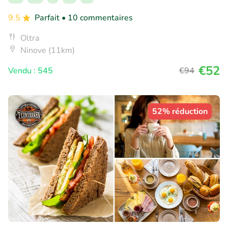
9.5
Parfait
• 10 commentaires
Oltra
Ninove (11km)
€52
Vendu : 545
€94
52% réduction