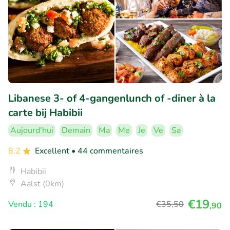
Libanese 3- of 4-gangenlunch of -diner à la
carte bij Habibii
Aujourd'hui
Demain
Ma
Me
Je
Ve
Sa
8.2
Excellent
• 44 commentaires
Habibii
Aalst (0km)
€19
Vendu : 194
€35
,50
,90