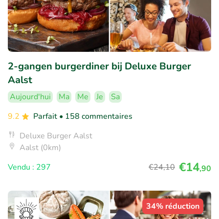
2-gangen burgerdiner bij Deluxe Burger
Aalst
Aujourd'hui
Ma
Me
Je
Sa
9.2
Parfait
• 158 commentaires
Deluxe Burger Aalst
Aalst (0km)
€14
Vendu : 297
€24
,10
,90
34% réduction