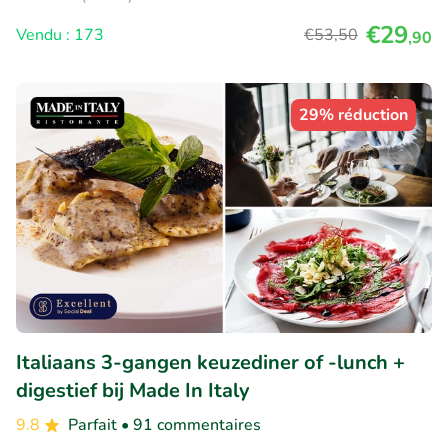
€29
Vendu : 173
€53
,50
,90
29% réduction
Italiaans 3-gangen keuzediner of -lunch +
digestief bij Made In Italy
9.8
Parfait
• 91 commentaires