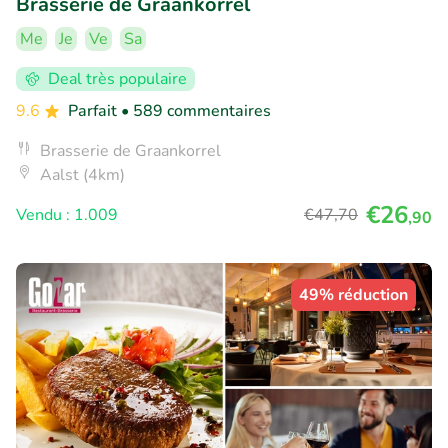
Brasserie de Graankorrel
Me
Je
Ve
Sa
Deal très populaire
9.6
Parfait
• 589 commentaires
Brasserie de Graankorrel
Aalst (4km)
€26
Vendu : 1.009
€47
,70
,90
49% réduction