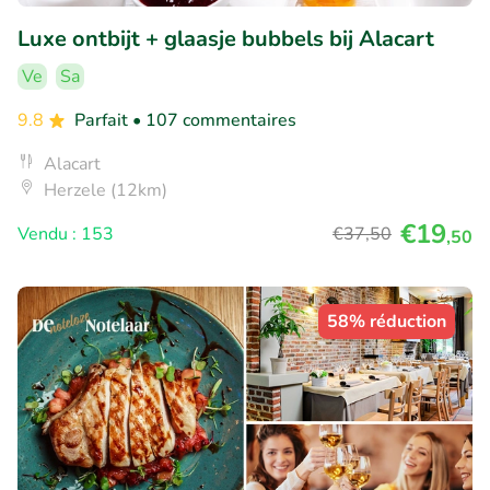
Luxe ontbijt + glaasje bubbels bij Alacart
Ve
Sa
9.8
Parfait
• 107 commentaires
Alacart
Herzele (12km)
€19
Vendu : 153
€37
,50
,50
58% réduction