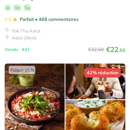
Je
Ve
Sa
9.6
Parfait
• 468 commentaires
Yok Tha Aalst
Aalst (0km)
€22
Vendu : 441
€32
,50
,50
42% réduction