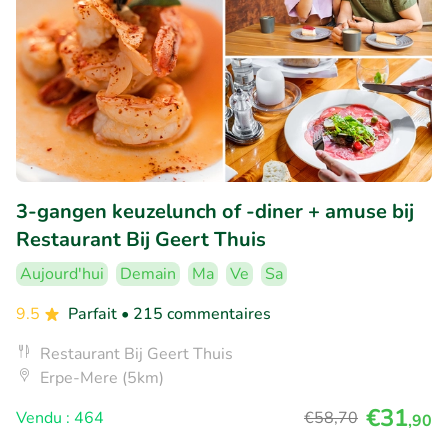
3-gangen keuzelunch of -diner + amuse bij
Restaurant Bij Geert Thuis
Aujourd'hui
Demain
Ma
Ve
Sa
9.5
Parfait
• 215 commentaires
Restaurant Bij Geert Thuis
Erpe-Mere (5km)
€31
Vendu : 464
€58
,70
,90