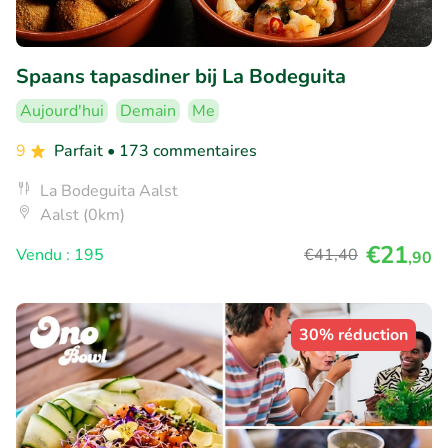
Spaans tapasdiner bij La Bodeguita
Aujourd'hui
Demain
Me
9
Parfait
• 173 commentaires
La Bodeguita Aalst
Aalst (0km)
€21
Vendu : 195
€41
,40
,90
30% réduction