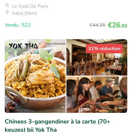
Le Goût De Paris
Aalst (0km)
€26
Vendu : 522
€44
,35
,90
31% réduction
Chinees 3-gangendiner à la carte (70+
keuzes) bij Yok Tha