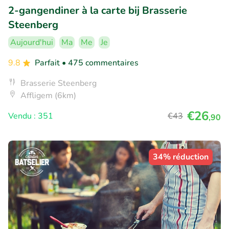
2-gangendiner à la carte bij Brasserie
Steenberg
Aujourd'hui
Ma
Me
Je
9.8
Parfait
• 475 commentaires
Brasserie Steenberg
Affligem (6km)
€26
Vendu : 351
€43
,90
34% réduction