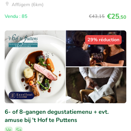
Affligem (6km)
€25
Vendu : 85
€43
,15
,50
29% réduction
6- of 8-gangen degustatiemenu + evt.
amuse bij 't Hof te Puttens
Ve
Sa