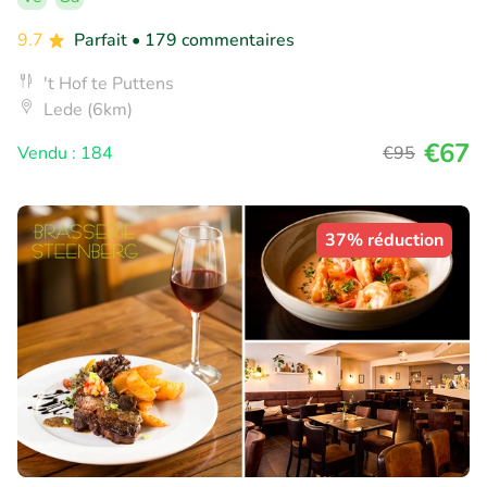
9.7
Parfait
• 179 commentaires
't Hof te Puttens
Lede (6km)
€67
Vendu : 184
€95
37% réduction