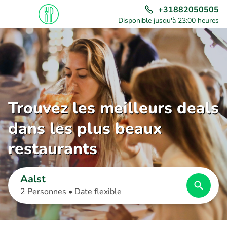
+31882050505
Disponible jusqu'à 23:00 heures
Trouvez les meilleurs deals
dans les plus beaux
restaurants
Aalst
2 Personnes •
Date flexible