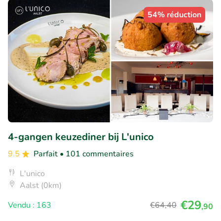
54% réduction
4-gangen keuzediner bij L'unico
9.5
Parfait
• 101 commentaires
L'unico
Aalst (0km)
€29
Vendu : 163
€64
,40
,90