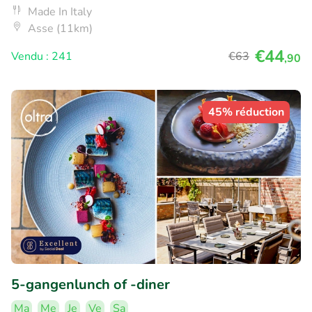
Made In Italy
Asse (11km)
€44
Vendu : 241
€63
,90
45% réduction
5-gangenlunch of -diner
Ma
Me
Je
Ve
Sa