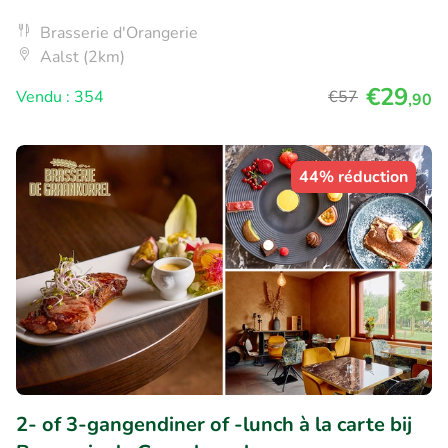
Brasserie d'Orangerie
Aalst (2km)
€29
Vendu : 354
€57
,90
44% réduction
2- of 3-gangendiner of -lunch à la carte bij