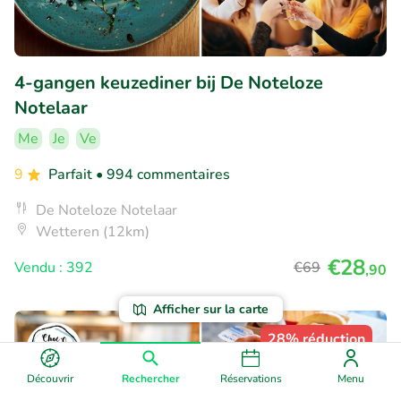
4-gangen keuzediner bij De Noteloze
Notelaar
Me
Je
Ve
9
Parfait
• 994 commentaires
De Noteloze Notelaar
Wetteren (12km)
€28
Vendu : 392
€69
,90
Afficher sur la carte
28% réduction
Découvrir
Rechercher
Réservations
Menu