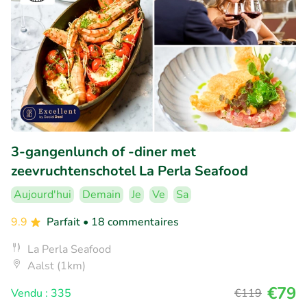
3-gangenlunch of -diner met
zeevruchtenschotel La Perla Seafood
Aujourd'hui
Demain
Je
Ve
Sa
9.9
Parfait
• 18 commentaires
La Perla Seafood
Aalst (1km)
€79
Vendu : 335
€119