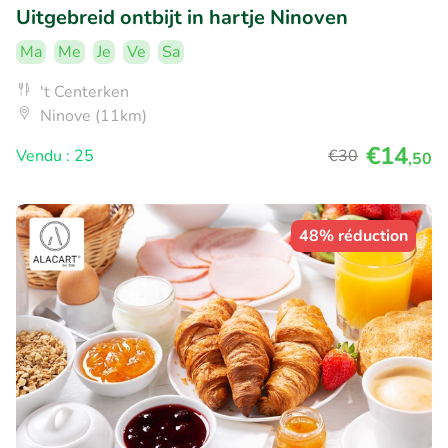
Uitgebreid ontbijt in hartje Ninoven
Ma
Me
Je
Ve
Sa
't Centerken
Ninove (11km)
€14
Vendu : 25
€30
,50
48% réduction