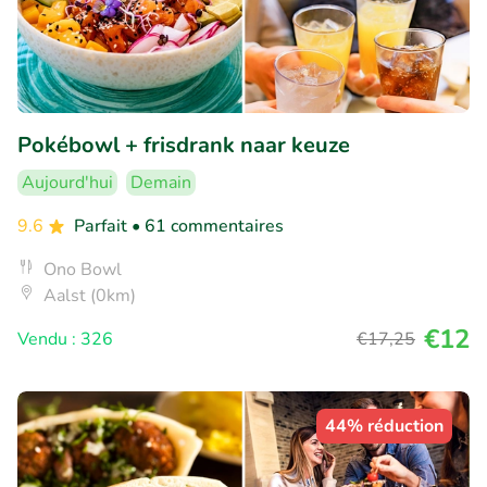
Pokébowl + frisdrank naar keuze
Aujourd'hui
Demain
9.6
Parfait
• 61 commentaires
Ono Bowl
Aalst (0km)
€12
Vendu : 326
€17
,25
44% réduction