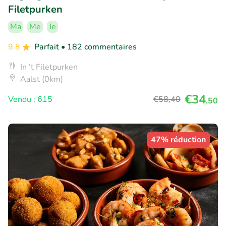
Filetpurken
Ma
Me
Je
9.8
Parfait
• 182 commentaires
In ‘t Filetpurken
Aalst (0km)
€34
Vendu : 615
€58
,40
,50
47% réduction