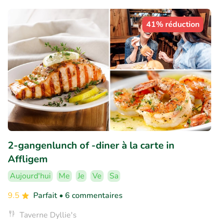
41% réduction
2-gangenlunch of -diner à la carte in
Affligem
Aujourd'hui
Me
Je
Ve
Sa
9.5
Parfait
• 6 commentaires
Taverne Dyllie's