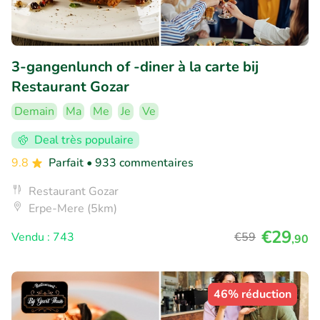
3-gangenlunch of -diner à la carte bij
Restaurant Gozar
Demain
Ma
Me
Je
Ve
Deal très populaire
9.8
Parfait
• 933 commentaires
Restaurant Gozar
Erpe-Mere (5km)
€29
Vendu : 743
€59
,90
46% réduction