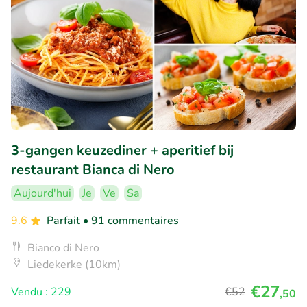
3-gangen keuzediner + aperitief bij
restaurant Bianca di Nero
Aujourd'hui
Je
Ve
Sa
9.6
Parfait
• 91 commentaires
Bianco di Nero
Liedekerke (10km)
€27
Vendu : 229
€52
,50