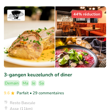
44% réduction
3-gangen keuzelunch of diner
Demain
Ma
Je
Sa
9.6
Parfait
• 29 commentaires
Resto Bascule
Asse (11km)