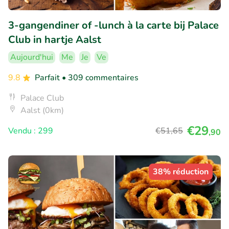
3-gangendiner of -lunch à la carte bij Palace
Club in hartje Aalst
Aujourd'hui
Me
Je
Ve
9.8
Parfait
• 309 commentaires
Palace Club
Aalst (0km)
€29
Vendu : 299
€51
,65
,90
38% réduction