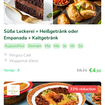
Süße Leckerei + Heißgetränk oder
Empanada + Kaltgetränk
Aujourd'hui
Demain
Ma
Me
Je
Ve
Sa
Pérgola Café
Wuppertal (0km)
€4
Vendu : 9
€8
,21
,90
33% réduction