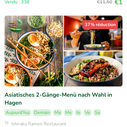
€1
Vendu : 338
€11
,50
37% réduction
Asiatisches 2-Gänge-Menü nach Wahl in
Hagen
Aujourd'hui
Demain
Ma
Me
Je
Ve
Sa
Ichiraku Ramen Restaurant