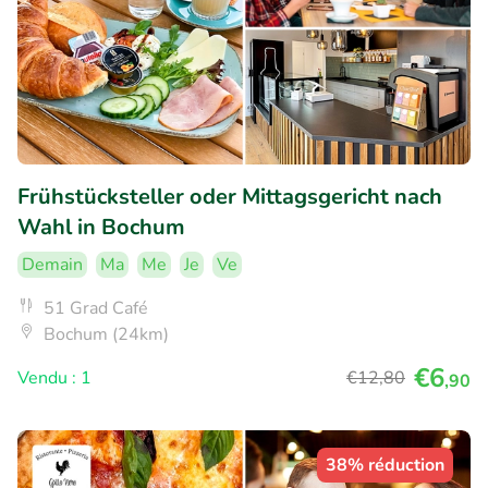
Frühstücksteller oder Mittagsgericht nach
Wahl in Bochum
Demain
Ma
Me
Je
Ve
51 Grad Café
Bochum (24km)
€6
Vendu : 1
€12
,80
,90
38% réduction