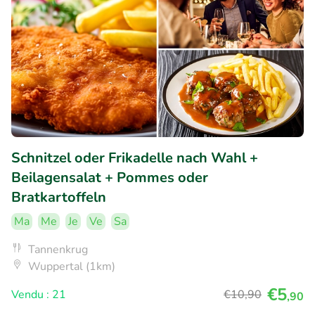
Schnitzel oder Frikadelle nach Wahl +
Beilagensalat + Pommes oder
Bratkartoffeln
Ma
Me
Je
Ve
Sa
Tannenkrug
Wuppertal (1km)
€5
Vendu : 21
€10
,90
,90