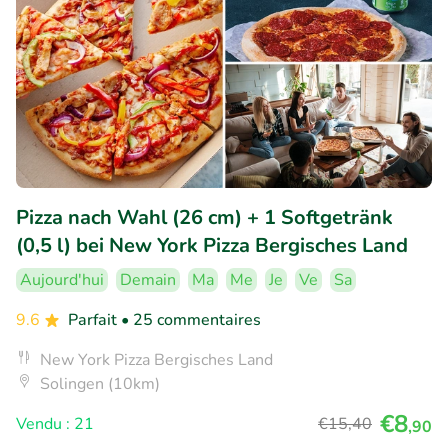
Pizza nach Wahl (26 cm) + 1 Softgetränk
(0,5 l) bei New York Pizza Bergisches Land
Aujourd'hui
Demain
Ma
Me
Je
Ve
Sa
9.6
Parfait
• 25 commentaires
New York Pizza Bergisches Land
Solingen (10km)
€8
Vendu : 21
€15
,40
,90