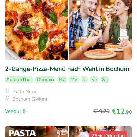
2-Gänge-Pizza-Menü nach Wahl in Bochum
Aujourd'hui
Demain
Ma
Me
Je
Ve
Sa
Gallo Nero
Bochum (24km)
€12
Vendu : 8
€20
,70
,90
25% réduction