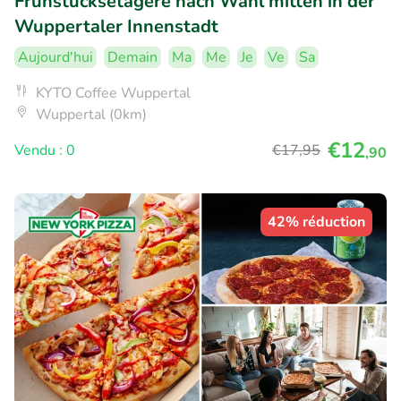
Frühstücksetagere nach Wahl mitten in der
Wuppertaler Innenstadt
Aujourd'hui
Demain
Ma
Me
Je
Ve
Sa
KYTO Coffee Wuppertal
Wuppertal (0km)
€12
Vendu : 0
€17
,95
,90
42% réduction