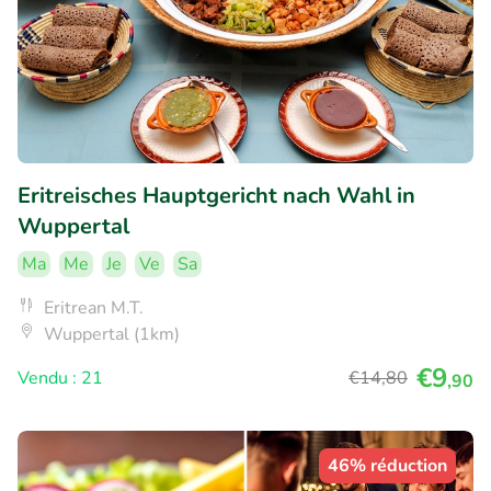
Eritreisches Hauptgericht nach Wahl in
Wuppertal
Ma
Me
Je
Ve
Sa
Eritrean M.T.
Wuppertal (1km)
€9
Vendu : 21
€14
,80
,90
46% réduction