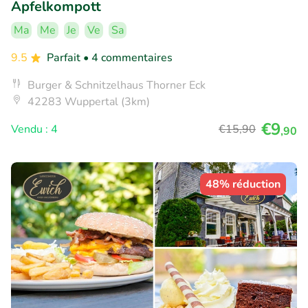
Apfelkompott
Ma
Me
Je
Ve
Sa
9.5
Parfait
• 4 commentaires
Burger & Schnitzelhaus Thorner Eck
42283 Wuppertal (3km)
€9
Vendu : 4
€15
,90
,90
48% réduction