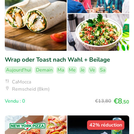
Wrap oder Toast nach Wahl + Beilage
Aujourd'hui
Demain
Ma
Me
Je
Ve
Sa
CaMocca
Remscheid (8km)
€8
Vendu : 0
€13
,80
,50
42% réduction