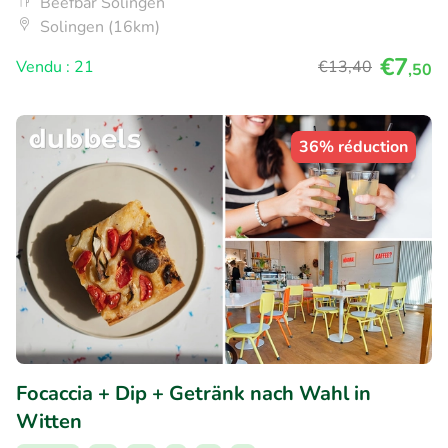
Beefbar Solingen
Solingen (16km)
€7
Vendu : 21
€13
,40
,50
36% réduction
Focaccia + Dip + Getränk nach Wahl in
Witten