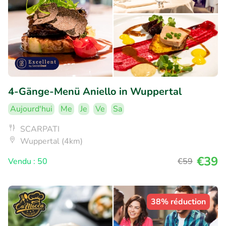
4-Gänge-Menü Aniello in Wuppertal
Aujourd'hui
Me
Je
Ve
Sa
SCARPATI
Wuppertal (4km)
€39
Vendu : 50
€59
38% réduction