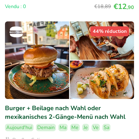
€12
Vendu : 0
€18
,89
,90
44% réduction
Burger + Beilage nach Wahl oder
mexikanisches 2-Gänge-Menü nach Wahl
Aujourd'hui
Demain
Ma
Me
Je
Ve
Sa