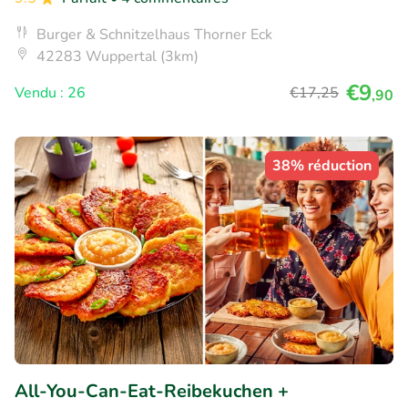
Burger & Schnitzelhaus Thorner Eck
42283 Wuppertal (3km)
€9
Vendu : 26
€17
,25
,90
38% réduction
All-You-Can-Eat-Reibekuchen +