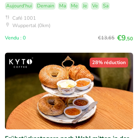
Aujourd'hui
Demain
Ma
Me
Je
Ve
Sa
Café 1001
Wuppertal (0km)
€9
Vendu : 0
€13
,65
,50
28% réduction