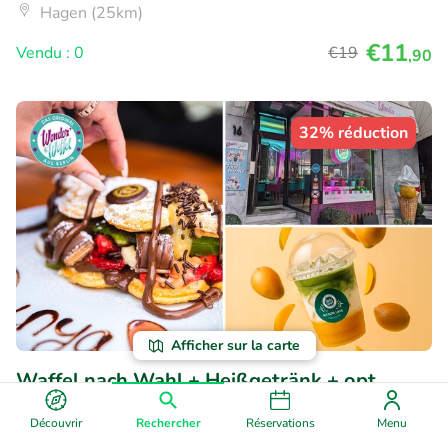
Hagen (25km)
€11
Vendu : 0
€19
,90
32% réduction
Afficher sur la carte
Waffel nach Wahl + Heißgetränk + opt.
Kugel Eis oder 4er-Karte Matcha Latte
Découvrir
Rechercher
Réservations
Menu
Aujourd'hui
Demain
Ma
Me
Je
Ve
Sa