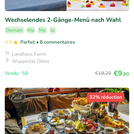
Wechselendes 2-Gänge-Menü nach Wahl
Demain
Ma
Me
Je
9.9
Parfait
• 8 commentaires
Landhaus Ewich
Wuppertal (3km)
€9
Vendu : 58
€19
,20
,90
32% réduction