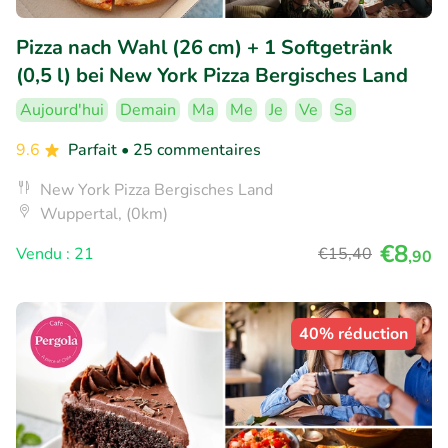
Pizza nach Wahl (26 cm) + 1 Softgetränk
(0,5 l) bei New York Pizza Bergisches Land
Aujourd'hui
Demain
Ma
Me
Je
Ve
Sa
9.6
Parfait
• 25 commentaires
New York Pizza Bergisches Land
Wuppertal, (0km)
€8
Vendu : 21
€15
,40
,90
40% réduction