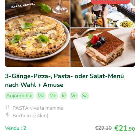
3-Gänge-Pizza-, Pasta- oder Salat-Menü
nach Wahl + Amuse
Aujourd'hui
Ma
Me
Je
Ve
Sa
PASTA viva la mamma
Bochum (24km)
€21
Vendu : 2
€29
,10
,90