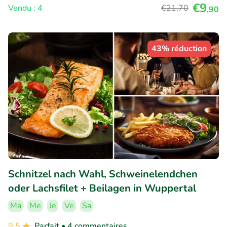
€9
Vendu : 4
€21
,70
,90
43% réduction
Schnitzel nach Wahl, Schweinelendchen
oder Lachsfilet + Beilagen in Wuppertal
Ma
Me
Je
Ve
Sa
9.5
Parfait
• 4 commentaires