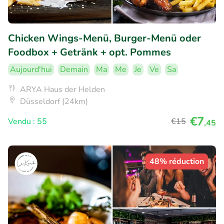
Chicken Wings-Menü, Burger-Menü oder
Foodbox + Getränk + opt. Pommes
Aujourd'hui
Demain
Ma
Me
Je
Ve
Sa
ARYA Haus der Helden
Düsseldorf (24km)
€7
Vendu : 55
€15
,45
48% réduction