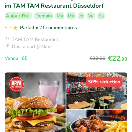
im TAM TAM Restaurant Düsseldorf
Aujourd'hui
Demain
Ma
Me
Je
Ve
Sa
9.7
Parfait
• 21 commentaires
TAM TAM Restaurant
Düsseldorf (24km)
€22
Vendu : 65
€32
,30
,90
50% réduction