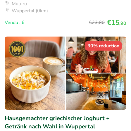
Muluru
Wuppertal (0km)
€15
Vendu : 6
€23
,80
,90
30% réduction
Hausgemachter griechischer Joghurt +
Getränk nach Wahl in Wuppertal