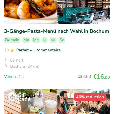
3-Gänge-Pasta-Menü nach Wahl in Bochum
Demain
Ma
Me
Je
Ve
Sa
10
Parfait
• 1 commentaire
Le Kork
Bochum (24km)
€16
Vendu : 12
€32
,50
,90
46% réduction