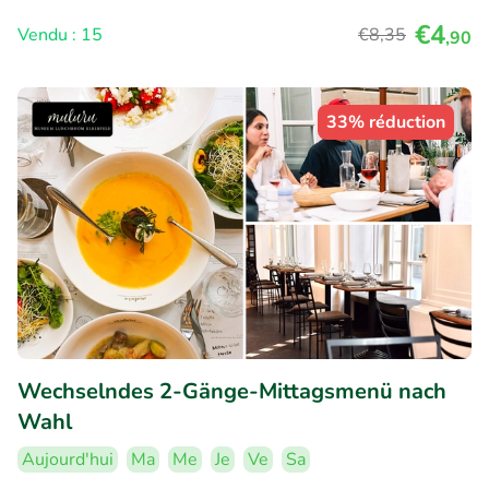
€4
Vendu : 15
€8
,35
,90
33% réduction
Wechselndes 2-Gänge-Mittagsmenü nach
Wahl
Aujourd'hui
Ma
Me
Je
Ve
Sa