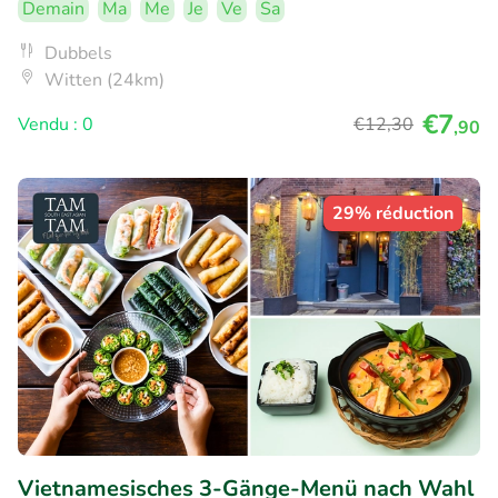
Demain
Ma
Me
Je
Ve
Sa
Dubbels
Witten (24km)
€7
Vendu : 0
€12
,30
,90
29% réduction
Vietnamesisches 3-Gänge-Menü nach Wahl