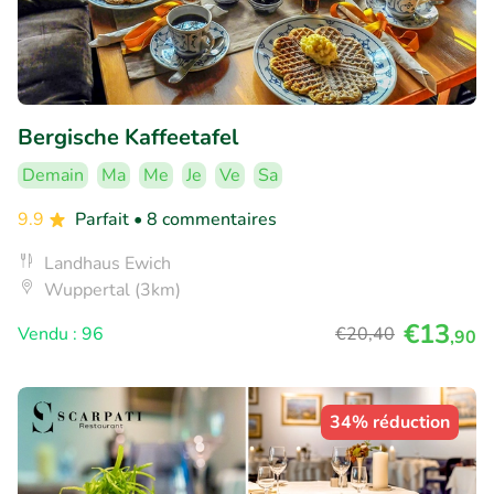
Bergische Kaffeetafel
Demain
Ma
Me
Je
Ve
Sa
9.9
Parfait
• 8 commentaires
Landhaus Ewich
Wuppertal (3km)
€13
Vendu : 96
€20
,40
,90
34% réduction