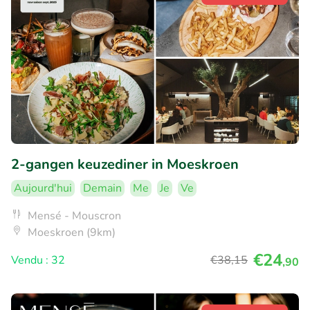
2-gangen keuzediner in Moeskroen
Aujourd'hui
Demain
Me
Je
Ve
Mensé - Mouscron
Moeskroen (9km)
€24
Vendu : 32
€38
,15
,90