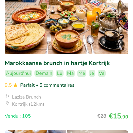
Marokkaanse brunch in hartje Kortrijk
Aujourd'hui
Demain
Lu
Ma
Me
Je
Ve
9.5
Parfait
• 5 commentaires
Laziza Brunch
Kortrijk (12km)
€15
Vendu : 105
€28
,90