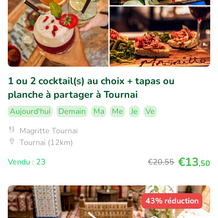
1 ou 2 cocktail(s) au choix + tapas ou
planche à partager à Tournai
Aujourd'hui
Demain
Ma
Me
Je
Ve
Magritte Tournai
Tournai (12km)
€13
Vendu : 23
€20
,55
,50
43% réduction