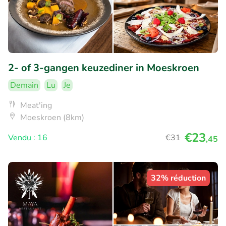
2- of 3-gangen keuzediner in Moeskroen
Demain
Lu
Je
Meat'ing
Moeskroen (8km)
€23
Vendu : 16
€31
,45
32% réduction