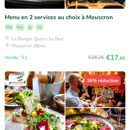
Menu en 2 services au choix à Mouscron
Ma
Me
Je
Ve
Le Burger Queen by Ben
Mouscron (8km)
€17
Vendu : 51
€28
,25
,90
36% réduction