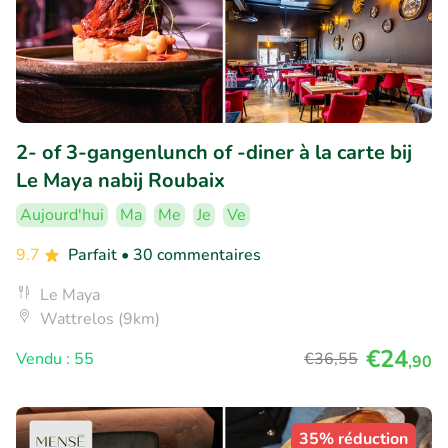
2- of 3-gangenlunch of -diner à la carte bij
Le Maya nabij Roubaix
Aujourd'hui
Ma
Me
Je
Ve
9.7
Parfait
• 30 commentaires
Le Maya
Wattrelos (9km)
€24
Vendu : 55
€36
,55
,90
35% réduction