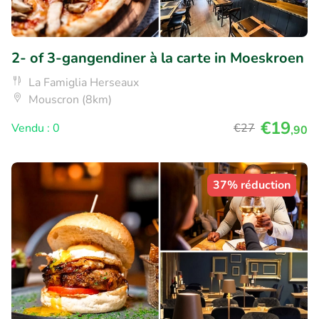
2- of 3-gangendiner à la carte in Moeskroen
La Famiglia Herseaux
Mouscron (8km)
€19
Vendu : 0
€27
,90
37% réduction