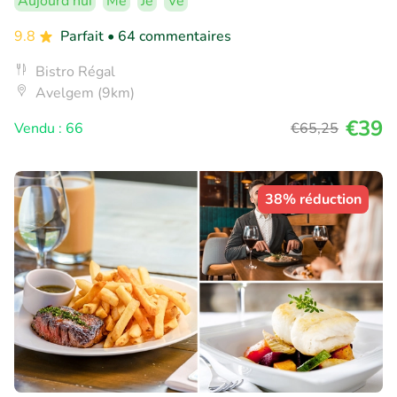
Aujourd'hui
Me
Je
Ve
9.8
Parfait
• 64 commentaires
Bistro Régal
Avelgem (9km)
€39
Vendu : 66
€65
,25
38% réduction