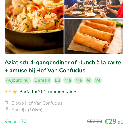
Aziatisch 4-gangendiner of -lunch à la carte
+ amuse bij Hof Van Confucius
Aujourd'hui
Demain
Lu
Ma
Me
Je
Ve
9.6
Parfait
• 261 commentaires
Bistro Hof Van Confucius
Kortrijk (10km)
€29
Vendu : 73
€52
,20
,90