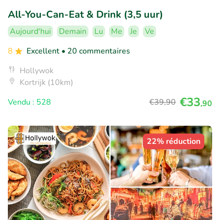
All-You-Can-Eat & Drink (3,5 uur)
Aujourd'hui
Demain
Lu
Me
Je
Ve
8
Excellent
• 20 commentaires
Hollywok
Kortrijk (10km)
€33
Vendu : 528
€39
,90
,90
22% réduction