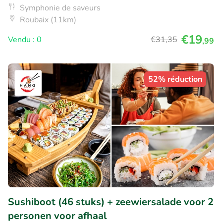
Symphonie de saveurs
Roubaix (11km)
€19
Vendu : 0
€31
,35
,99
52% réduction
Sushiboot (46 stuks) + zeewiersalade voor 2
personen voor afhaal