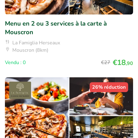
Menu en 2 ou 3 services à la carte à
Mouscron
La Famiglia Herseaux
Mouscron (8km)
€18
Vendu : 0
€27
,90
26% réduction