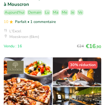
à Mouscron
Aujourd'hui
Demain
Lu
Ma
Me
Je
Ve
10
Parfait
• 1 commentaire
L'Excel
Moeskroen (6km)
€16
Vendu : 16
€24
,90
30% réduction