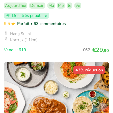
Aujourd'hui
Demain
Ma
Me
Je
Ve
Deal très populaire
9.5
Parfait
• 63 commentaires
Hang Sushi
Kortrijk (11km)
€29
Vendu : 619
€62
,90
43% réduction