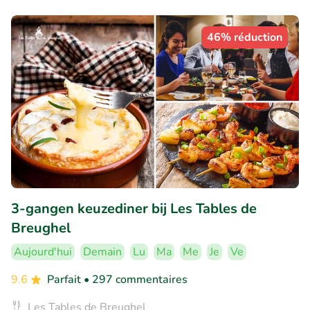
46% réduction
3-gangen keuzediner bij Les Tables de
Breughel
Aujourd'hui
Demain
Lu
Ma
Me
Je
Ve
9.6
Parfait
• 297 commentaires
Les Tables de Breughel