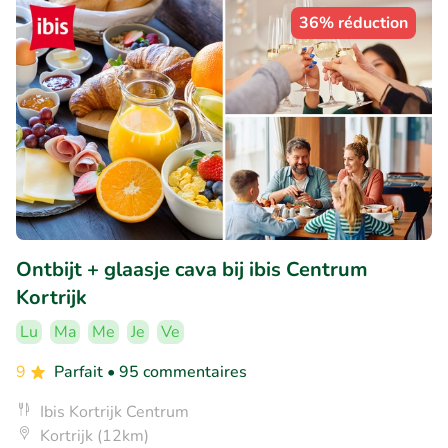
36% réduction
Ontbijt + glaasje cava bij ibis Centrum
Kortrijk
Lu
Ma
Me
Je
Ve
9
Parfait
• 95 commentaires
Ibis Kortrijk Centrum
Kortrijk (12km)