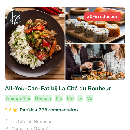
20% réduction
All-You-Can-Eat bij La Cité du Bonheur
Aujourd'hui
Demain
Ma
Me
Je
Ve
9.6
Parfait
• 298 commentaires
La Cité du Bonheur
Mouscron (10km)