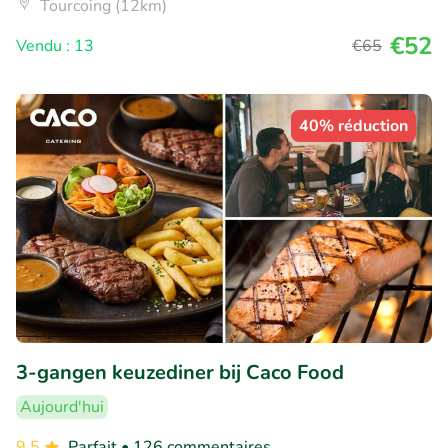
Tourcoing (12km)
€52
Vendu : 13
€65
40% réduction
3-gangen keuzediner bij Caco Food
Aujourd'hui
9.5
Parfait
• 126 commentaires