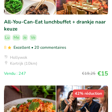
All-You-Can-Eat lunchbuffet + drankje naar
keuze
Lu
Me
Je
Ve
8
Excellent
• 20 commentaires
Hollywok
Kortrijk (10km)
€15
Vendu : 247
€19
,25
42% réduction