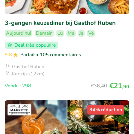
3-gangen keuzediner bij Gasthof Ruben
Aujourd'hui
Demain
Lu
Me
Je
Ve
Deal très populaire
9.8
Parfait
• 105 commentaires
Gasthof Ruben
Kortrijk (12km)
€21
Vendu : 298
€38
,40
,90
34% réduction