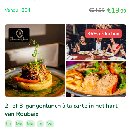
€19
Vendu : 254
€24
,90
,90
36% réduction
2- of 3-gangenlunch à la carte in het hart
van Roubaix
Lu
Ma
Me
Je
Ve