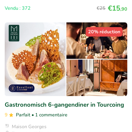
€15
Vendu : 372
€25
,90
20% réduction
Gastronomisch 6-gangendiner in Tourcoing
9
Parfait
• 1 commentaire
Maison Georges