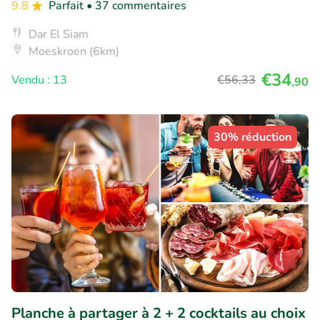
9.8
Parfait
• 37 commentaires
Dar El Siam
Moeskroen (6km)
€34
Vendu : 13
€56
,33
,90
30% réduction
Planche à partager à 2 + 2 cocktails au choix