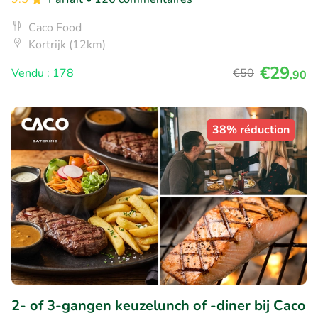
Caco Food
Kortrijk (12km)
€29
Vendu : 178
€50
,90
38% réduction
2- of 3-gangen keuzelunch of -diner bij Caco