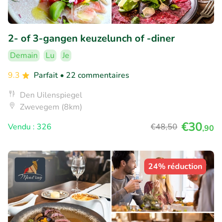
2- of 3-gangen keuzelunch of -diner
Demain
Lu
Je
9.3
Parfait
• 22 commentaires
Den Uilenspiegel
Zwevegem (8km)
€30
Vendu : 326
€48
,50
,90
24% réduction