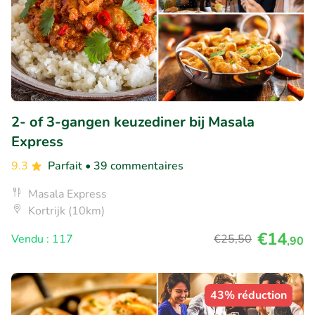
2- of 3-gangen keuzediner bij Masala
Express
9.3
Parfait
• 39 commentaires
Masala Express
Kortrijk (10km)
€14
Vendu : 117
€25
,50
,90
43% réduction