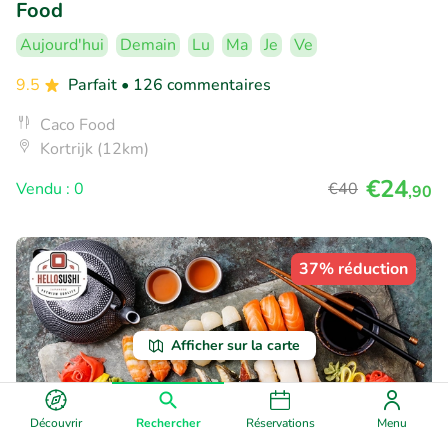
Food
Aujourd'hui
Demain
Lu
Ma
Je
Ve
9.5
Parfait
• 126 commentaires
Caco Food
Kortrijk (12km)
€24
Vendu : 0
€40
,90
37% réduction
Afficher sur la carte
Découvrir
Rechercher
Réservations
Menu