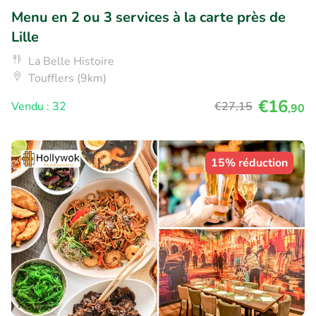
Menu en 2 ou 3 services à la carte près de
Lille
La Belle Histoire
Toufflers (9km)
€16
Vendu : 32
€27
,15
,90
15% réduction