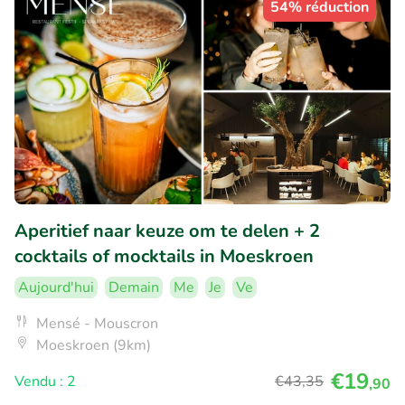
54% réduction
Aperitief naar keuze om te delen + 2
cocktails of mocktails in Moeskroen
Aujourd'hui
Demain
Me
Je
Ve
Mensé - Mouscron
Moeskroen (9km)
€19
Vendu : 2
€43
,35
,90