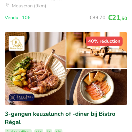
Mouscron (9km)
€21
Vendu : 106
€39
,70
,50
40% réduction
3-gangen keuzelunch of -diner bij Bistro
Régal