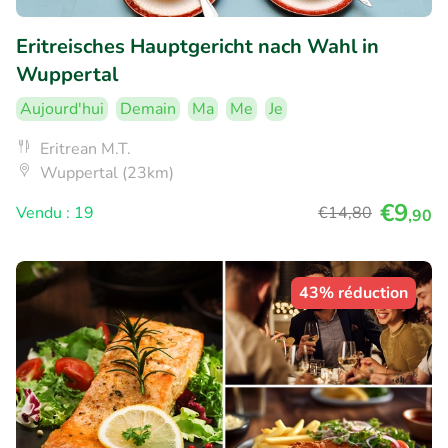
Eritreisches Hauptgericht nach Wahl in
Wuppertal
Aujourd'hui
Demain
Ma
Me
Je
Eritrean M.T.
Wuppertal (23km)
€9
Vendu : 19
€14
,80
,90
43% réduction