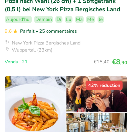
Pizza nach Wahl (26 cm) + 1 Softgetränk
(0,5 l) bei New York Pizza Bergisches Land
Aujourd'hui
Demain
Di
Lu
Ma
Me
Je
9.6
Parfait
• 25 commentaires
New York Pizza Bergisches Land
Wuppertal, (23km)
€8
Vendu : 21
€15
,40
,90
42% réduction