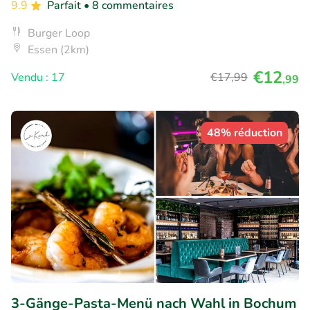
9.9
Parfait
• 8 commentaires
Burger Loop
Essen (2km)
€12
Vendu : 17
€17
,99
,99
48% réduction
3-Gänge-Pasta-Menü nach Wahl in Bochum