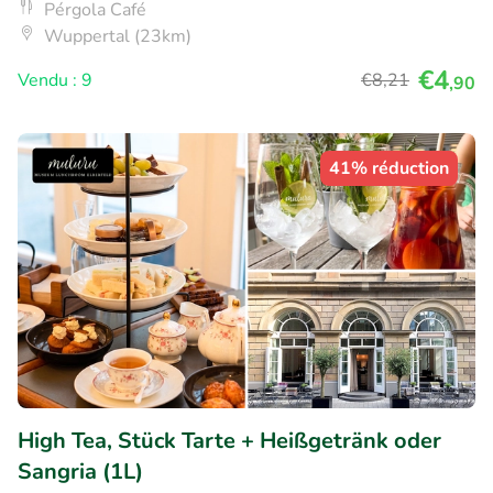
Pérgola Café
Wuppertal (23km)
€4
Vendu : 9
€8
,21
,90
41% réduction
High Tea, Stück Tarte + Heißgetränk oder
Sangria (1L)