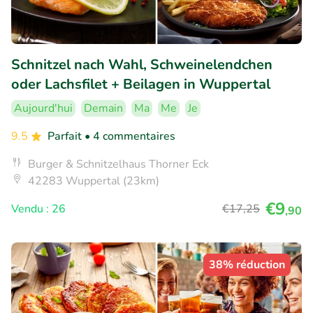
Schnitzel nach Wahl, Schweinelendchen
oder Lachsfilet + Beilagen in Wuppertal
Aujourd'hui
Demain
Ma
Me
Je
9.5
Parfait
• 4 commentaires
Burger & Schnitzelhaus Thorner Eck
42283 Wuppertal (23km)
€9
Vendu : 26
€17
,25
,90
38% réduction