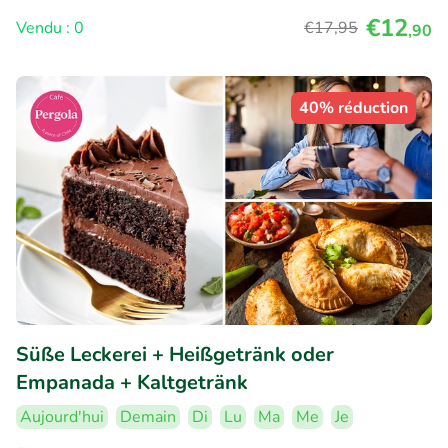
€12
Vendu : 0
€17
,95
,90
40% réduction
Süße Leckerei + Heißgetränk oder
Empanada + Kaltgetränk
Aujourd'hui
Demain
Di
Lu
Ma
Me
Je