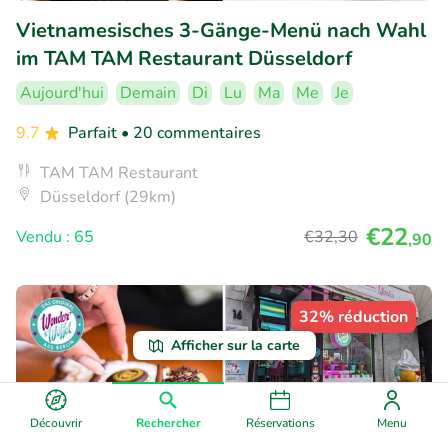
Vietnamesisches 3-Gänge-Menü nach Wahl
im TAM TAM Restaurant Düsseldorf
Aujourd'hui
Demain
Di
Lu
Ma
Me
Je
9.7
Parfait
• 20 commentaires
TAM TAM Restaurant
Düsseldorf (29km)
€22
Vendu : 65
€32
,30
,90
32% réduction
Afficher sur la carte
Découvrir
Rechercher
Réservations
Menu