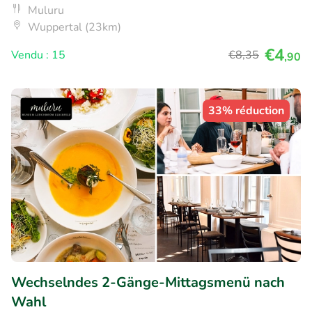
Muluru
Wuppertal (23km)
€4
Vendu : 15
€8
,35
,90
33% réduction
Wechselndes 2-Gänge-Mittagsmenü nach
Wahl