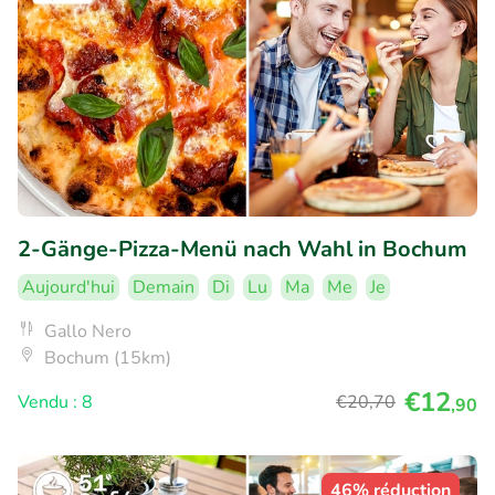
2-Gänge-Pizza-Menü nach Wahl in Bochum
Aujourd'hui
Demain
Di
Lu
Ma
Me
Je
Gallo Nero
Bochum (15km)
€12
Vendu : 8
€20
,70
,90
46% réduction