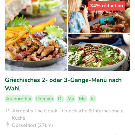
34% réduction
Griechisches 2- oder 3-Gänge-Menü nach
Wahl
Aujourd'hui
Demain
Di
Ma
Me
Je
Akropolis The Greek – Griechische & Internationale
Küche
Düsseldorf (27km)