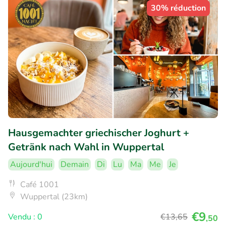
30% réduction
Hausgemachter griechischer Joghurt +
Getränk nach Wahl in Wuppertal
Aujourd'hui
Demain
Di
Lu
Ma
Me
Je
Café 1001
Wuppertal (23km)
€9
Vendu : 0
€13
,65
,50