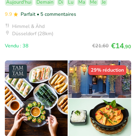
Aujourd'hui
Demain
Di
Lu
Ma
Me
Je
9.9
Parfait
• 5 commentaires
Himmel & Ähd
Düsseldorf (28km)
€14
Vendu : 38
€21
,60
,90
29% réduction