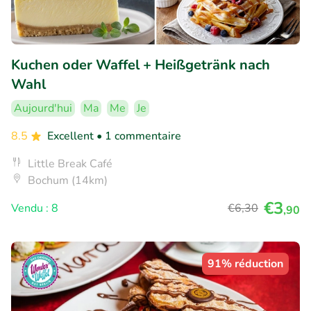
Kuchen oder Waffel + Heißgetränk nach
Wahl
Aujourd'hui
Ma
Me
Je
8.5
Excellent
• 1 commentaire
Little Break Café
Bochum (14km)
€3
Vendu : 8
€6
,30
,90
91% réduction