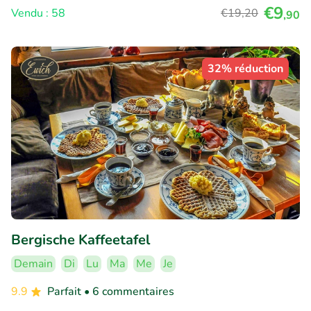
€9
Vendu : 58
€19
,20
,90
32% réduction
Bergische Kaffeetafel
Demain
Di
Lu
Ma
Me
Je
9.9
Parfait
• 6 commentaires