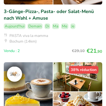
3-Gänge-Pizza-, Pasta- oder Salat-Menü
nach Wahl + Amuse
Aujourd'hui
Demain
Di
Ma
Me
Je
PASTA viva la mamma
Bochum (14km)
€21
Vendu : 2
€29
,10
,90
38% réduction