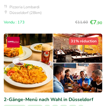
Pizzeria Lombardi
Düsseldorf (28km)
€7
Vendu : 173
€11
,60
,90
31% réduction
2-Gänge-Menü nach Wahl in Düsseldorf