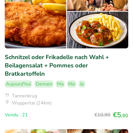
Schnitzel oder Frikadelle nach Wahl +
Beilagensalat + Pommes oder
Bratkartoffeln
Aujourd'hui
Demain
Ma
Me
Je
Tannenkrug
Wuppertal (24km)
€5
Vendu : 21
€10
,90
,90