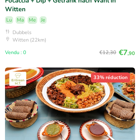
Focaccia + Dip + Getränk nach Wahl in
Witten
Lu
Ma
Me
Je
Dubbels
Witten (22km)
€7
Vendu : 0
€12
,30
,90
33% réduction