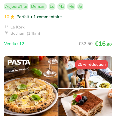
Aujourd'hui
Demain
Lu
Ma
Me
Je
10
Parfait
• 1 commentaire
Le Kork
Bochum (14km)
€16
Vendu : 12
€32
,50
,90
25% réduction