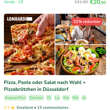
€20
Vendu : 18
€31
,90
,90
32% réduction
Pizza, Pasta oder Salat nach Wahl +
Pizzabrötchen in Düsseldorf
Aujourd'hui
Demain
Di
Lu
Ma
Me
Je
8.9
Excellent
• 15 commentaires