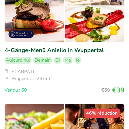
4-Gänge-Menü Aniello in Wuppertal
Aujourd'hui
Demain
Di
Me
Je
SCARPATI
Wuppertal (24km)
€39
Vendu : 50
€59
46% réduction