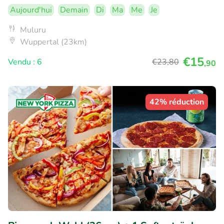
Aujourd'hui
Demain
Di
Ma
Me
Je
Muluru
Wuppertal (23km)
€15
Vendu : 6
€23
,80
,90
42% réduction