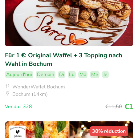
Für 1 €: Original Waffel + 3 Topping nach
Wahl in Bochum
Aujourd'hui
Demain
Di
Lu
Ma
Me
Je
WonderWaffel Bochum
Bochum (14km)
€1
Vendu : 328
€11
,50
38% réduction