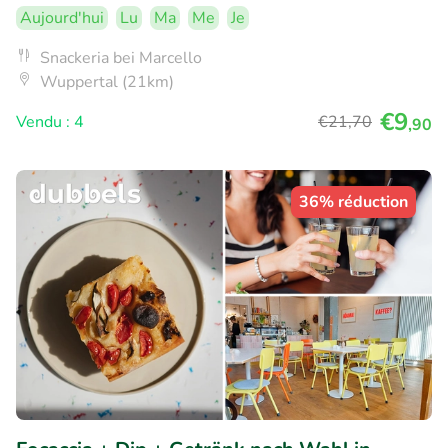
Aujourd'hui
Lu
Ma
Me
Je
Snackeria bei Marcello
Wuppertal (21km)
€9
Vendu : 4
€21
,70
,90
36% réduction