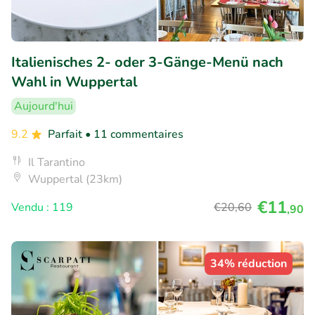
Italienisches 2- oder 3-Gänge-Menü nach
Wahl in Wuppertal
Aujourd'hui
9.2
Parfait
• 11 commentaires
Il Tarantino
Wuppertal (23km)
€11
Vendu : 119
€20
,60
,90
34% réduction