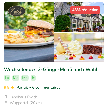
48% réduction
Wechselendes 2-Gänge-Menü nach Wahl
Lu
Ma
Me
Je
9.9
Parfait
• 6 commentaires
Landhaus Ewich
Wuppertal (20km)