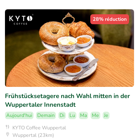
28% réduction
Frühstücksetagere nach Wahl mitten in der
Wuppertaler Innenstadt
Aujourd'hui
Demain
Di
Lu
Ma
Me
Je
KYTO Coffee Wuppertal
Wuppertal (23km)