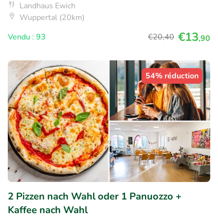
Landhaus Ewich
Wuppertal (20km)
€13
Vendu : 93
€20
,40
,90
54% réduction
2 Pizzen nach Wahl oder 1 Panuozzo +
Kaffee nach Wahl