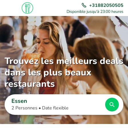
+31882050505
Disponible jusqu'à 23:00 heures
Trouvez les meilleurs deals
dans les plus beaux
restaurants
Essen
2 Personnes •
Date flexible