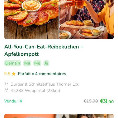
All-You-Can-Eat-Reibekuchen +
Apfelkompott
Demain
Ma
Me
Je
9.5
Parfait
• 4 commentaires
Burger & Schnitzelhaus Thorner Eck
42283 Wuppertal (23km)
€9
Vendu : 4
€15
,90
,90