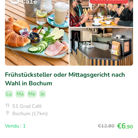
Frühstücksteller oder Mittagsgericht nach
Wahl in Bochum
Lu
Ma
Me
Je
51 Grad Café
Bochum (17km)
€6
Vendu : 1
€12
,80
,90