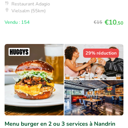
Restaurant Adagio
Vielsalm (55km)
€10
Vendu : 154
€15
,50
29% réduction
Menu burger en 2 ou 3 services à Nandrin