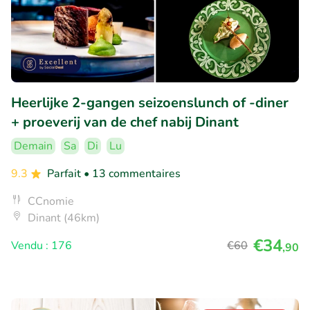
Heerlijke 2-gangen seizoenslunch of -diner
+ proeverij van de chef nabij Dinant
Demain
Sa
Di
Lu
9.3
Parfait
• 13 commentaires
CCnomie
Dinant (46km)
€34
Vendu : 176
€60
,90