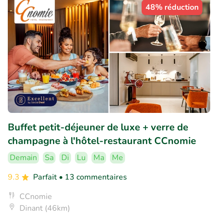
48% réduction
Buffet petit-déjeuner de luxe + verre de
champagne à l'hôtel-restaurant CCnomie
Demain
Sa
Di
Lu
Ma
Me
9.3
Parfait
• 13 commentaires
CCnomie
Dinant (46km)