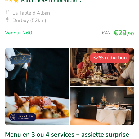
9.8
Parfait
• 68 commentaires
La Table d'Alban
Durbuy (52km)
€29
Vendu : 260
€42
,90
32% réduction
Menu en 3 ou 4 services + assiette surprise