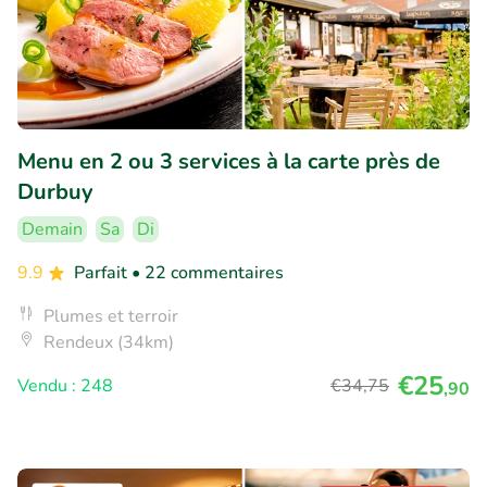
Menu en 2 ou 3 services à la carte près de
Durbuy
Demain
Sa
Di
9.9
Parfait
• 22 commentaires
Plumes et terroir
Rendeux (34km)
€25
Vendu : 248
€34
,75
,90