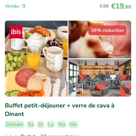
€19
Vendu : 9
€38
,90
36% réduction
Buffet petit-déjeuner + verre de cava à
Dinant
Demain
Sa
Di
Lu
Ma
Me