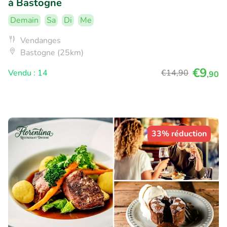
à Bastogne
Demain
Sa
Di
Me
Vendanges
Bastogne (25km)
€9
Vendu : 14
€14
,90
,90
33% réduction