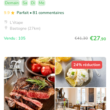
Demain
Sa
Di
Me
9.9
Parfait
• 81 commentaires
L'étape
Bastogne (27km)
€27
Vendu : 105
€41
,30
,90
24% réduction