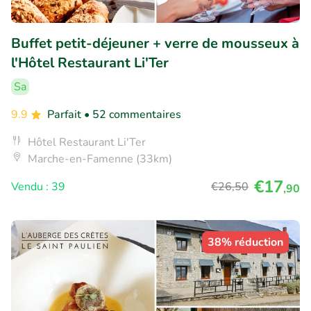
Buffet petit-déjeuner + verre de mousseux à
l'Hôtel Restaurant Li'Ter
Sa
9.9
Parfait
• 52 commentaires
Hôtel Restaurant Li'Ter
Marche-en-Famenne (33km)
€17
Vendu : 39
€26
,50
,90
38% réduction