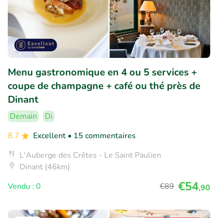
Menu gastronomique en 4 ou 5 services +
coupe de champagne + café ou thé près de
Dinant
Demain
Di
8.7
Excellent
• 15 commentaires
L'Auberge des Crêtes - Le Saint Paulien
Dinant (46km)
€54
Vendu : 0
€89
,90