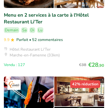
Menu en 2 services à la carte à l'Hôtel
Restaurant Li'Ter
Demain
Sa
Di
Lu
9.9
Parfait
• 52 commentaires
Hôtel Restaurant Li'Ter
Marche-en-Famenne (33km)
€28
Vendu : 127
€38
,90
42% réduction