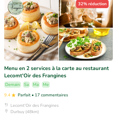
32% réduction
Menu en 2 services à la carte au restaurant
Lecomt'Oir des Frangines
Demain
Sa
Ma
Me
9.4
Parfait
• 17 commentaires
Lecomt'Oir des Frangines
Durbuy (48km)