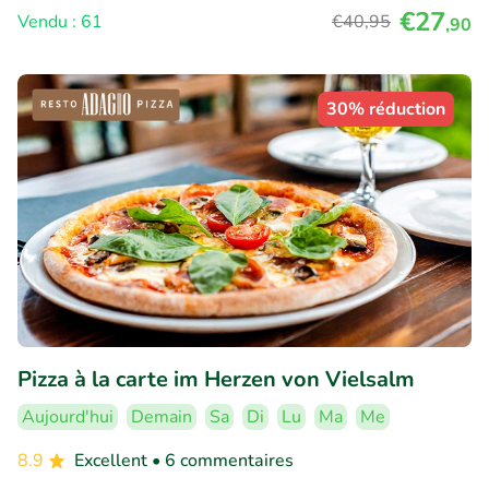
€27
Vendu : 61
€40
,95
,90
30% réduction
Pizza à la carte im Herzen von Vielsalm
Aujourd'hui
Demain
Sa
Di
Lu
Ma
Me
8.9
Excellent
• 6 commentaires