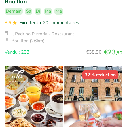
Bouillon
Demain
Sa
Di
Ma
Me
8.6
Excellent
• 20 commentaires
Il Padrino Pizzeria - Restaurant
Bouillon (26km)
€23
Vendu : 233
€38
,90
,90
32% réduction