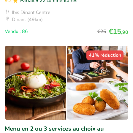
9.2
Parfait
• 22 commentaires
Ibis Dinant Centre
Dinant (49km)
€15
Vendu : 86
€25
,90
41% réduction
Menu en 2 ou 3 services au choix au