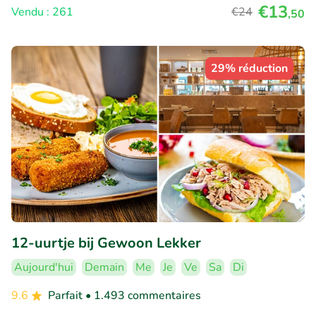
€13
Vendu : 261
€24
,50
29% réduction
12-uurtje bij Gewoon Lekker
Aujourd'hui
Demain
Me
Je
Ve
Sa
Di
9.6
Parfait
• 1.493 commentaires