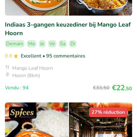
Indiaas 3-gangen keuzediner bij Mango Leaf
Hoorn
Demain
Me
Je
Ve
Sa
Di
8.8
Excellent
• 95 commentaires
Mango Leaf Hoorn
Hoorn (8km)
€22
Vendu : 94
€33
,50
,50
27% réduction