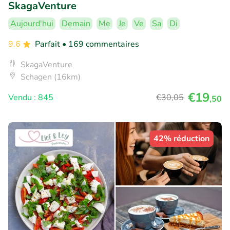
SkagaVenture
Aujourd'hui
Demain
Me
Je
Ve
Sa
Di
9.6
Parfait
• 169 commentaires
SkagaVenture
Schagen (16km)
€19
Vendu : 845
€30
,05
,50
42% réduction