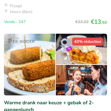
Pizzajó
Hoorn (8km)
€13
Vendu : 247
€22
,22
,50
40% réduction
Warme drank naar keuze + gebak of 2-
gangenlunch