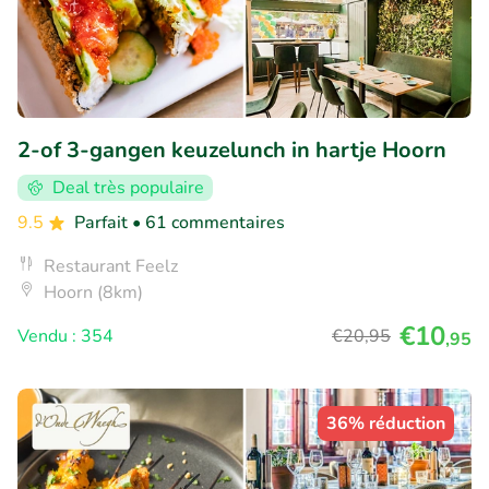
2-of 3-gangen keuzelunch in hartje Hoorn
Deal très populaire
9.5
Parfait
• 61 commentaires
Restaurant Feelz
Hoorn (8km)
€10
Vendu : 354
€20
,95
,95
36% réduction