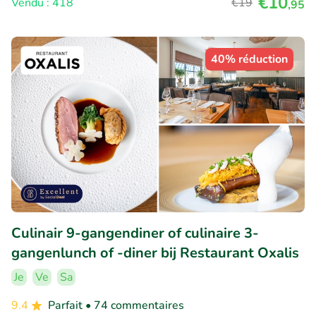
€10
Vendu : 418
€19
,95
40% réduction
Culinair 9-gangendiner of culinaire 3-
gangenlunch of -diner bij Restaurant Oxalis
Je
Ve
Sa
9.4
Parfait
• 74 commentaires