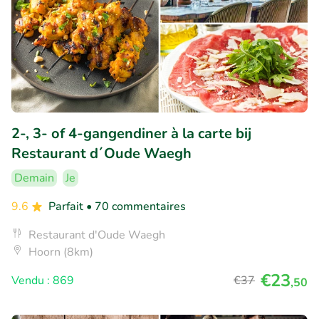
2-, 3- of 4-gangendiner à la carte bij
Restaurant d´Oude Waegh
Demain
Je
9.6
Parfait
• 70 commentaires
Restaurant d'Oude Waegh
Hoorn (8km)
€23
Vendu : 869
€37
,50