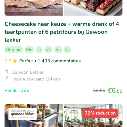
Cheesecake naar keuze + warme drank of 4
taartpunten of 6 petitfours bij Gewoon
lekker
Demain
Me
Je
Ve
Sa
Di
9.6
Parfait
• 1.493 commentaires
Gewoon Lekker
Heerhugowaard (14km)
€6
Vendu : 299
€8
,50
,50
32% réduction