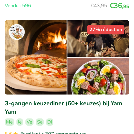
€36
Vendu : 596
€43
,95
,95
27% réduction
3-gangen keuzediner (60+ keuzes) bij Yam
Yam
Me
Je
Ve
Sa
Di