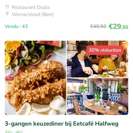
Restaurant Oxalis
Wervershoof (9km)
€29
Vendu : 43
€49
,50
,50
30% réduction
3-gangen keuzediner bij Eetcafé Halfweg