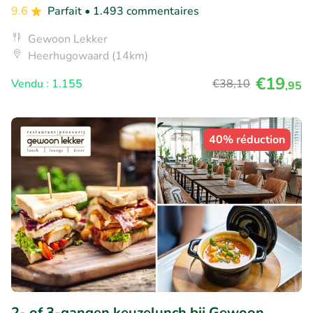
9.6
Parfait
• 1.493 commentaires
Gewoon Lekker
Heerhugowaard (14km)
€19
Vendu : 1.155
€38
,10
,95
40% réduction
2- of 3-gangen keuzelunch bij Gewoon