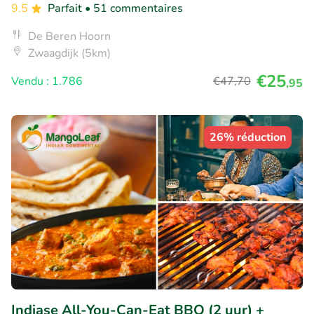
9.5
Parfait
• 51 commentaires
De Beren Hoorn
Zwaagdijk (5km)
€25
Vendu : 1.786
€47
,70
,95
26% réduction
Indiase All-You-Can-Eat BBQ (2 uur) +