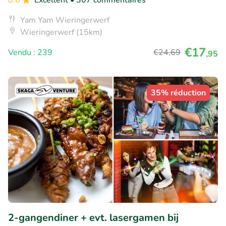
8.6
Excellent
• 307 commentaires
Yam Yam Wieringerwerf
Wieringerwerf (15km)
€17
Vendu : 239
€24
,69
,95
35% réduction
2-gangendiner + evt. lasergamen bij