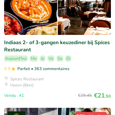
Indiaas 2- of 3-gangen keuzediner bij Spices
Restaurant
Aujourd'hui
Me
Je
Ve
Sa
Di
9.9
Parfait
• 363 commentaires
Spices Restaurant
Hoorn (8km)
€21
Vendu : 41
€29
,45
,50