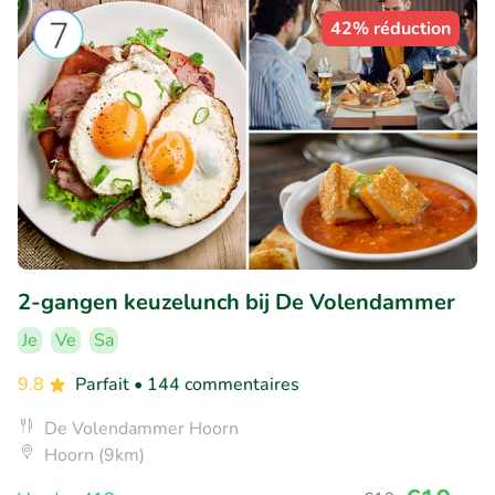
42% réduction
2-gangen keuzelunch bij De Volendammer
Je
Ve
Sa
9.8
Parfait
• 144 commentaires
De Volendammer Hoorn
Hoorn (9km)