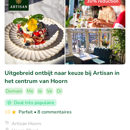
30% réduction
Uitgebreid ontbijt naar keuze bij Artisan in
het centrum van Hoorn
Demain
Me
Je
Ve
Di
Deal très populaire
10
Parfait
• 8 commentaires
Artisan Hoorn