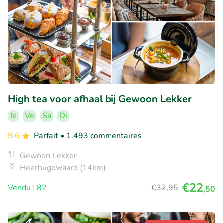
High tea voor afhaal bij Gewoon Lekker
Je
Ve
Sa
Di
9.6
Parfait
• 1.493 commentaires
Gewoon Lekker
Heerhugowaard (14km)
€22
Vendu : 82
€32
,95
,50