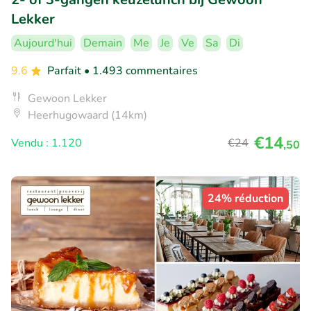
Lekker
Aujourd'hui
Demain
Me
Je
Ve
Sa
Di
9.6
Parfait
• 1.493 commentaires
Gewoon Lekker
Heerhugowaard (14km)
€14
Vendu : 1.120
€24
,50
24% réduction