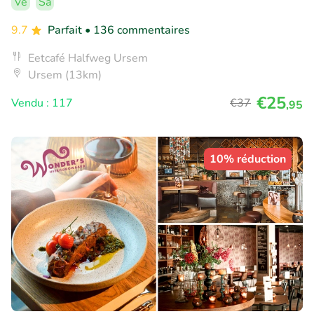
Ve
Sa
9.7
Parfait
• 136 commentaires
Eetcafé Halfweg Ursem
Ursem (13km)
€25
Vendu : 117
€37
,95
10% réduction