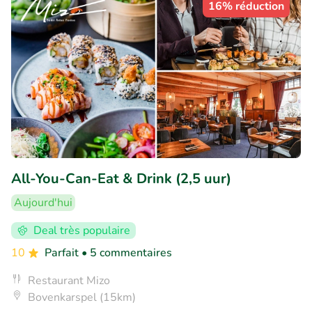
16% réduction
All-You-Can-Eat & Drink (2,5 uur)
Aujourd'hui
Deal très populaire
10
Parfait
• 5 commentaires
Restaurant Mizo
Bovenkarspel (15km)