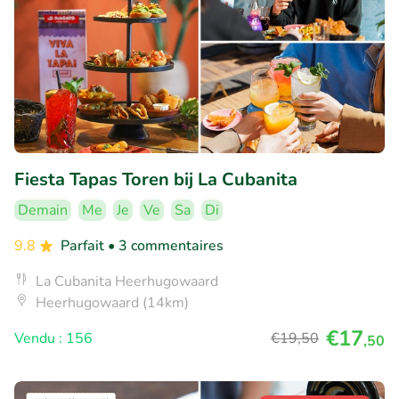
Fiesta Tapas Toren bij La Cubanita
Demain
Me
Je
Ve
Sa
Di
9.8
Parfait
• 3 commentaires
La Cubanita Heerhugowaard
Heerhugowaard (14km)
€17
Vendu : 156
€19
,50
,50