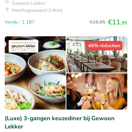
Gewoon Lekker
Heerhugowaard (14km)
€11
Vendu : 1.187
€16
,95
,95
48% réduction
(Luxe) 3-gangen keuzediner bij Gewoon
Lekker