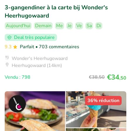
3-gangendiner à la carte bij Wonder's
Heerhugowaard
Aujourd'hui
Demain
Me
Je
Ve
Sa
Di
Deal très populaire
9.3
Parfait
• 703 commentaires
Wonder's Heerhugowaard
Heerhugowaard (14km)
€34
Vendu : 798
€38
,50
,50
36% réduction