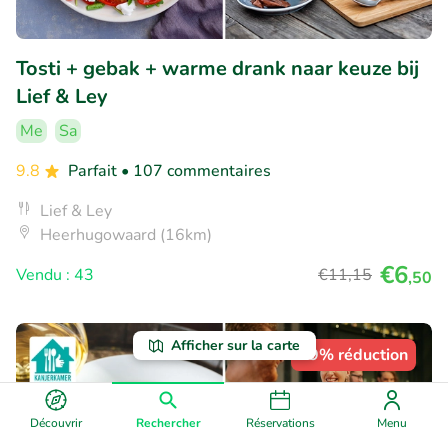
Tosti + gebak + warme drank naar keuze bij
Lief & Ley
Me
Sa
9.8
Parfait
• 107 commentaires
Lief & Ley
Heerhugowaard (16km)
€6
Vendu : 43
€11
,15
,50
Afficher sur la carte
29% réduction
Découvrir
Rechercher
Réservations
Menu