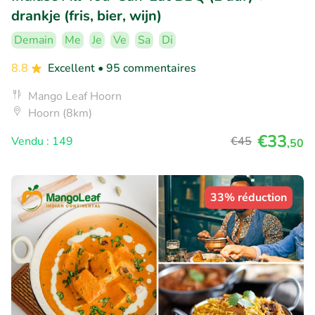
drankje (fris, bier, wijn)
Demain
Me
Je
Ve
Sa
Di
8.8
Excellent
• 95 commentaires
Mango Leaf Hoorn
Hoorn (8km)
€33
Vendu : 149
€45
,50
33% réduction