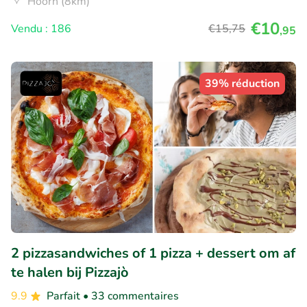
Hoorn (8km)
€10
Vendu : 186
€15
,75
,95
39% réduction
2 pizzasandwiches of 1 pizza + dessert om af
te halen bij Pizzajò
9.9
Parfait
• 33 commentaires