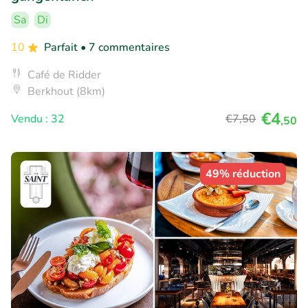
Sa
Di
10
Parfait
• 7 commentaires
Café de Ridder
Berkhout (8km)
€4
Vendu : 32
€7
,50
,50
49% réduction