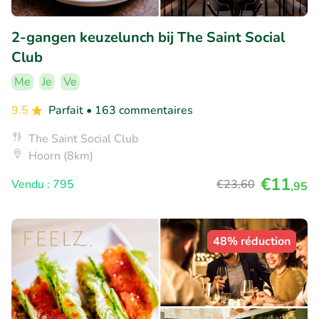
2-gangen keuzelunch bij The Saint Social
Club
Me
Je
Ve
9.5
Parfait
• 163 commentaires
The Saint Social Club
Hoorn (8km)
€11
Vendu : 795
€23
,60
,95
48% réduction