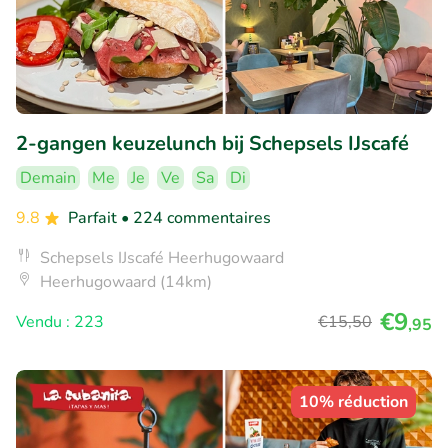
2-gangen keuzelunch bij Schepsels IJscafé
Demain
Me
Je
Ve
Sa
Di
9.8
Parfait
• 224 commentaires
Schepsels IJscafé Heerhugowaard
Heerhugowaard (14km)
€9
Vendu : 223
€15
,50
,95
10% réduction