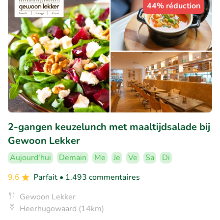
44% réduction
2-gangen keuzelunch met maaltijdsalade bij
Gewoon Lekker
Aujourd'hui
Demain
Me
Je
Ve
Sa
Di
9.6
Parfait
• 1.493 commentaires
Gewoon Lekker
Heerhugowaard (14km)