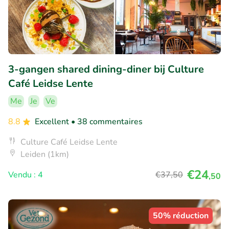
3-gangen shared dining-diner bij Culture
Café Leidse Lente
Me
Je
Ve
8.8
Excellent
• 38 commentaires
Culture Café Leidse Lente
Leiden (1km)
€24
Vendu : 4
€37
,50
,50
50% réduction