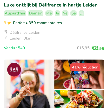
Luxe ontbijt bij Délifrance in hartje Leiden
Aujourd'hui
Demain
Me
Je
Ve
Sa
Di
9
Parfait
• 350 commentaires
Délifrance Leiden
Leiden (0km)
€8
Vendu : 549
€16
,95
,95
41% réduction