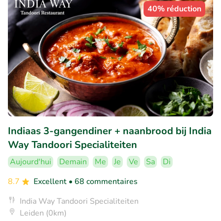
40% réduction
Indiaas 3-gangendiner + naanbrood bij India
Way Tandoori Specialiteiten
Aujourd'hui
Demain
Me
Je
Ve
Sa
Di
8.7
Excellent
• 68 commentaires
India Way Tandoori Specialiteiten
Leiden (0km)