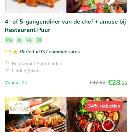
4- of 5-gangendiner van de chef + amuse bij
Restaurant Puur
Me
Je
Ve
Di
9.5
Parfait
• 937 commentaires
Restaurant Puur Leiden
Leiden (0km)
€28
Vendu : 43
€47
,50
,50
34% réduction