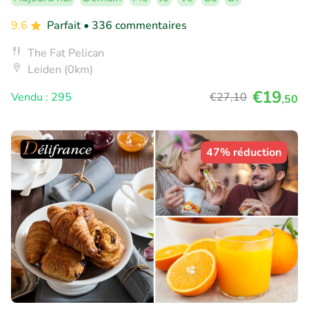
9.6
Parfait
• 336 commentaires
The Fat Pelican
Leiden (0km)
€19
Vendu : 295
€27
,10
,50
47% réduction