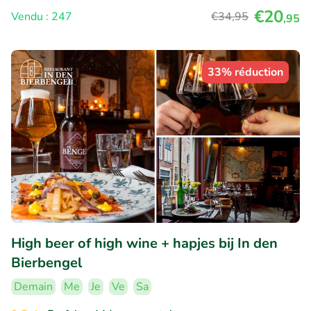
€20
Vendu : 247
€34
,95
,95
33% réduction
High beer of high wine + hapjes bij In den
Bierbengel
Demain
Me
Je
Ve
Sa