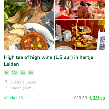
High tea of high wine (1,5 uur) in hartje
Leiden
Je
Ve
Sa
Di
Ex Libris Leiden
Leiden (0km)
€19
Vendu : 18
€29
,50
,50