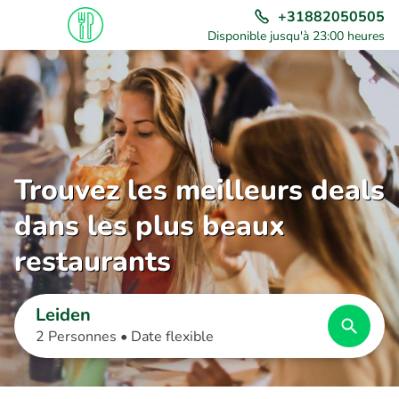
+31882050505
Disponible jusqu'à 23:00 heures
Trouvez les meilleurs deals
dans les plus beaux
restaurants
Leiden
2 Personnes •
Date flexible