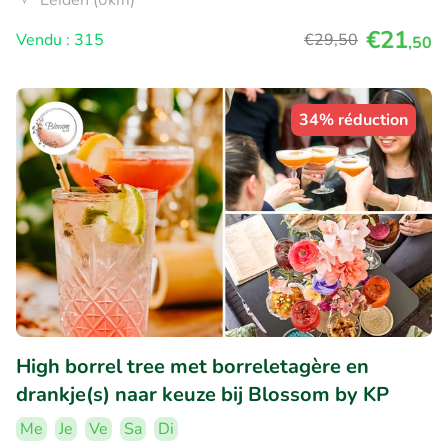
€21
Vendu : 315
€29
,50
,50
34% réduction
High borrel tree met borreletagère en
drankje(s) naar keuze bij Blossom by KP
Me
Je
Ve
Sa
Di