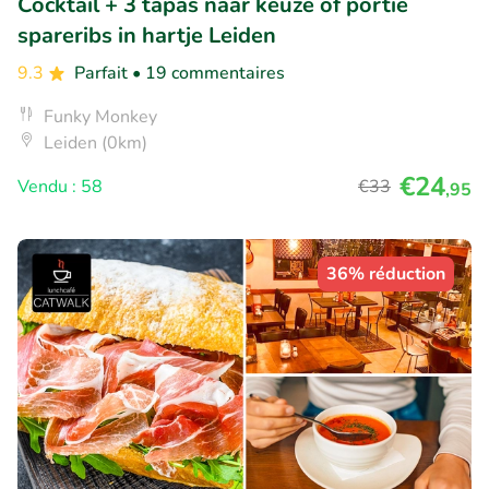
Cocktail + 3 tapas naar keuze of portie
spareribs in hartje Leiden
9.3
Parfait
• 19 commentaires
Funky Monkey
Leiden (0km)
€24
Vendu : 58
€33
,95
36% réduction