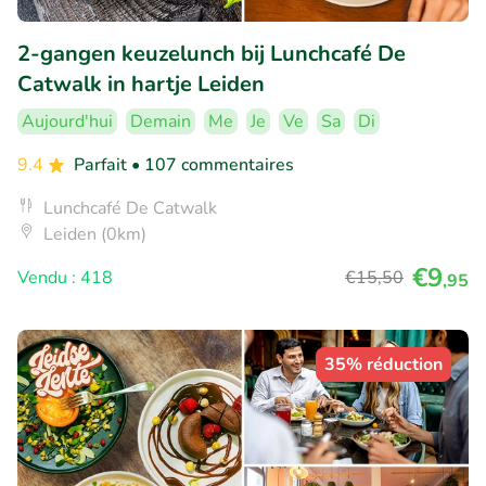
2-gangen keuzelunch bij Lunchcafé De
Catwalk in hartje Leiden
Aujourd'hui
Demain
Me
Je
Ve
Sa
Di
9.4
Parfait
• 107 commentaires
Lunchcafé De Catwalk
Leiden (0km)
€9
Vendu : 418
€15
,50
,95
35% réduction