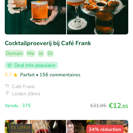
Cocktailproeverij bij Café Frank
Demain
Me
Je
Di
Deal très populaire
9.7
Parfait
• 156 commentaires
Café Frank
Leiden (0km)
€12
Vendu : 375
€21
,95
,95
34% réduction