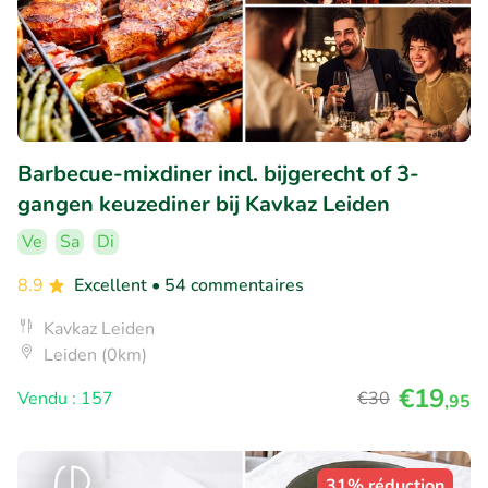
Barbecue-mixdiner incl. bijgerecht of 3-
gangen keuzediner bij Kavkaz Leiden
Ve
Sa
Di
8.9
Excellent
• 54 commentaires
Kavkaz Leiden
Leiden (0km)
€19
Vendu : 157
€30
,95
31% réduction