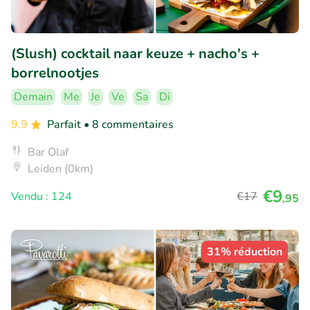
(Slush) cocktail naar keuze + nacho's +
borrelnootjes
Demain
Me
Je
Ve
Sa
Di
9.9
Parfait
• 8 commentaires
Bar Olaf
Leiden (0km)
€9
Vendu : 124
€17
,95
31% réduction