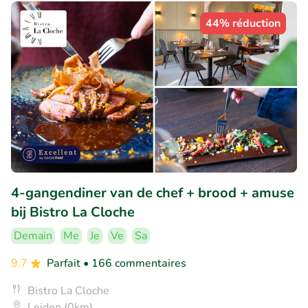
44% réduction
4-gangendiner van de chef + brood + amuse
bij Bistro La Cloche
Demain
Me
Je
Ve
Sa
9.7
Parfait
• 166 commentaires
Bistro La Cloche
Leiden (0km)