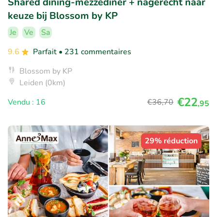
Shared dining-mezzediner + nagerecht naar
keuze bij Blossom by KP
Je
Ve
Sa
9.6
Parfait
• 231 commentaires
Blossom by KP
Leiden (0km)
€22
Vendu : 16
€36
,70
,95
29% réduction