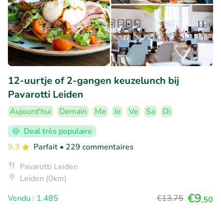
12-uurtje of 2-gangen keuzelunch bij
Pavarotti Leiden
Aujourd'hui
Demain
Me
Je
Ve
Sa
Di
Deal très populaire
9.3
Parfait
• 229 commentaires
Pavarotti Leiden
Leiden (0km)
€9
Vendu : 1.485
€13
,75
,50