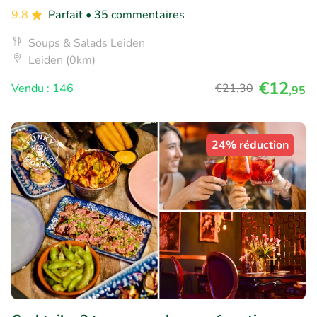
9.8
Parfait
• 35 commentaires
Soups & Salads Leiden
Leiden (0km)
€12
Vendu : 146
€21
,30
,95
24% réduction