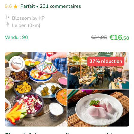
9.6
Parfait
• 231 commentaires
Blossom by KP
Leiden (0km)
€16
Vendu : 90
€24
,95
,50
37% réduction