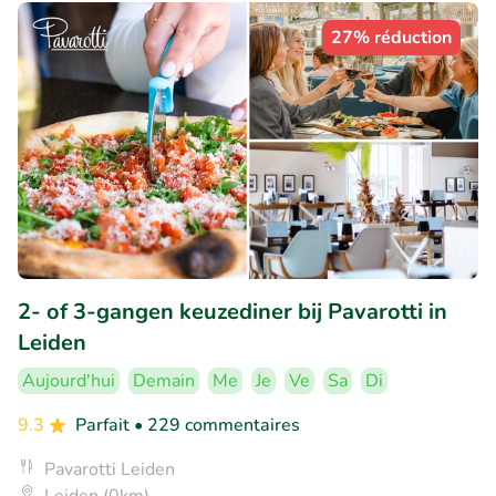
27% réduction
2- of 3-gangen keuzediner bij Pavarotti in
Leiden
Aujourd'hui
Demain
Me
Je
Ve
Sa
Di
9.3
Parfait
• 229 commentaires
Pavarotti Leiden
Leiden (0km)