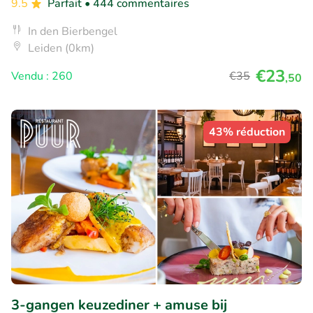
9.5
Parfait
• 444 commentaires
In den Bierbengel
Leiden (0km)
€23
Vendu : 260
€35
,50
43% réduction
3-gangen keuzediner + amuse bij