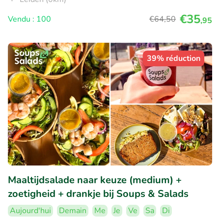
€35
Vendu : 100
€64
,50
,95
39% réduction
Maaltijdsalade naar keuze (medium) +
zoetigheid + drankje bij Soups & Salads
Aujourd'hui
Demain
Me
Je
Ve
Sa
Di