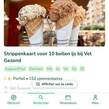
Strippenkaart voor 10 bollen ijs bij Vet
Gezond
Aujourd'hui
Demain
Me
Je
Ve
Sa
Di
9
Parfait
• 152 commentaires
Afficher sur la carte
Vet Gezond
Leiden (1km)
€12
Découvrir
Rechercher
Réservations
Menu
Vendu : 44
€25
,50