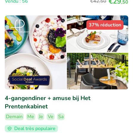
€29
Vendu : 56
€42
,50
,50
37% réduction
4-gangendiner + amuse bij Het
Prentenkabinet
Demain
Me
Je
Ve
Sa
Deal très populaire