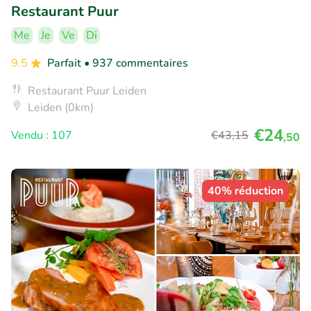
Restaurant Puur
Me
Je
Ve
Di
9.5
Parfait
• 937 commentaires
Restaurant Puur Leiden
Leiden (0km)
€24
Vendu : 107
€43
,15
,50
40% réduction