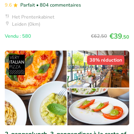
9.6
Parfait
• 804 commentaires
Het Prentenkabinet
Leiden (0km)
€39
Vendu : 580
€62
,50
,50
38% réduction