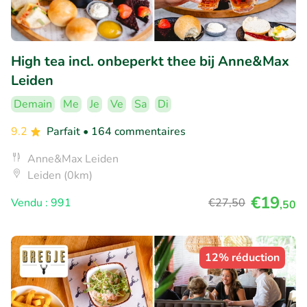
High tea incl. onbeperkt thee bij Anne&Max
Leiden
Demain
Me
Je
Ve
Sa
Di
9.2
Parfait
• 164 commentaires
Anne&Max Leiden
Leiden (0km)
€19
Vendu : 991
€27
,50
,50
12% réduction