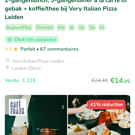
2-gangenlunch, 3-gangendiner à la carte of
gebak + koffie/thee bij Very Italian Pizza
Leiden
Aujourd'hui
Demain
Me
Je
Ve
Sa
Di
Deal très populaire
9.6
Parfait
• 67 commentaires
Very Italian Pizza Leiden
Leiden (0km)
€14
Vendu : 1.219
€24
,30
,95
41% réduction