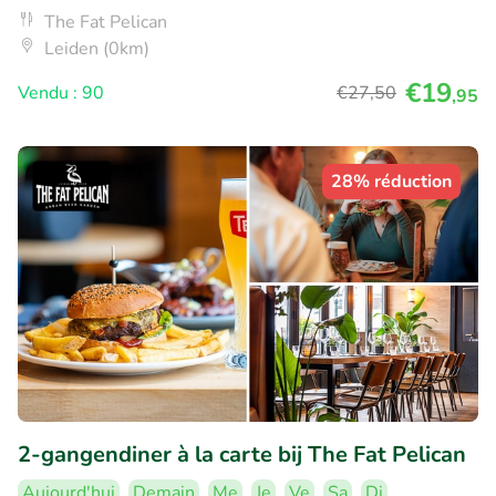
The Fat Pelican
Leiden (0km)
€19
Vendu : 90
€27
,50
,95
28% réduction
2-gangendiner à la carte bij The Fat Pelican
Aujourd'hui
Demain
Me
Je
Ve
Sa
Di