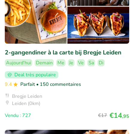
2-gangendiner à la carte bij Bregje Leiden
Aujourd'hui
Demain
Me
Je
Ve
Sa
Di
Deal très populaire
9.4
Parfait
• 150 commentaires
Bregje Leiden
Leiden (0km)
€14
Vendu : 727
€17
,95