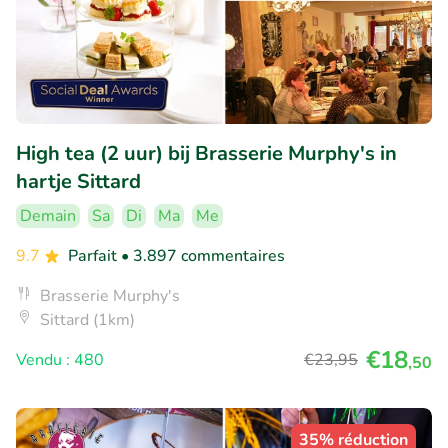
High tea (2 uur) bij Brasserie Murphy's in
hartje Sittard
Demain
Sa
Di
Ma
Me
9.7
Parfait
• 3.897 commentaires
Brasserie Murphy's
Sittard (1km)
€18
Vendu : 480
€23
,95
,50
35% réduction