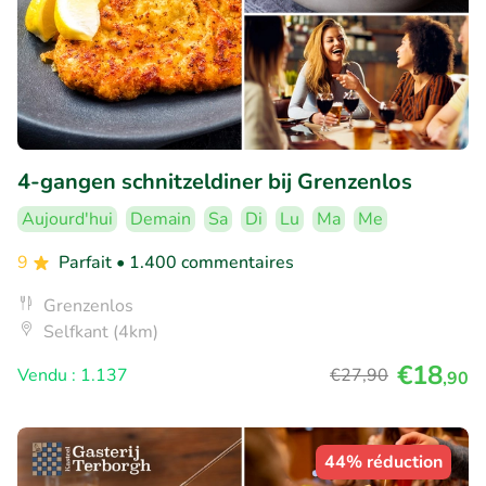
4-gangen schnitzeldiner bij Grenzenlos
Aujourd'hui
Demain
Sa
Di
Lu
Ma
Me
9
Parfait
• 1.400 commentaires
Grenzenlos
Selfkant (4km)
€18
Vendu : 1.137
€27
,90
,90
44% réduction