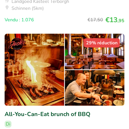
Landgoed Kasteel Terborgh
Schinnen (5km)
€13
Vendu : 1.076
€17
,50
,95
29% réduction
All-You-Can-Eat brunch of BBQ
Di