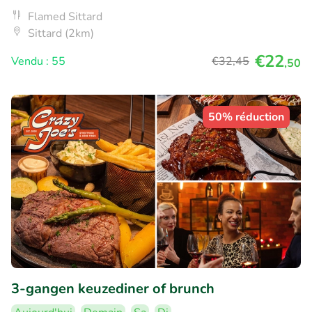
Flamed Sittard
Sittard (2km)
€22
Vendu : 55
€32
,45
,50
50% réduction
3-gangen keuzediner of brunch