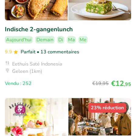
Indische 2-gangenlunch
Aujourd'hui
Demain
Di
Ma
Me
9.9
Parfait
• 13 commentaires
Eethuis Saté Indonesia
Geleen (1km)
€12
Vendu : 252
€19
,95
,95
23% réduction