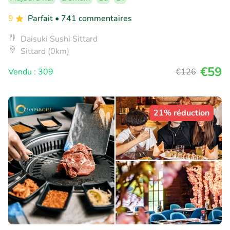
9
Parfait
• 741 commentaires
Daisuki Sushi Sittard
Sittard (0km)
€59
Vendu : 309
€126
21% réduction