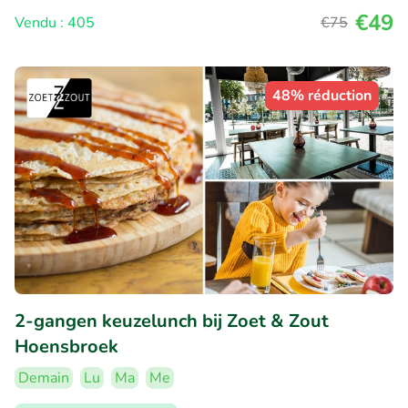
€49
Vendu : 405
€75
48% réduction
2-gangen keuzelunch bij Zoet & Zout
Hoensbroek
Demain
Lu
Ma
Me