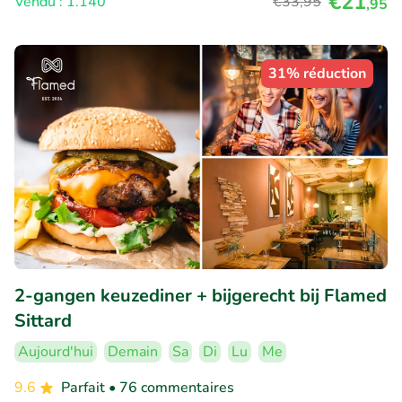
€21
Vendu : 1.140
€33
,95
,95
31% réduction
2-gangen keuzediner + bijgerecht bij Flamed
Sittard
Aujourd'hui
Demain
Sa
Di
Lu
Me
9.6
Parfait
• 76 commentaires