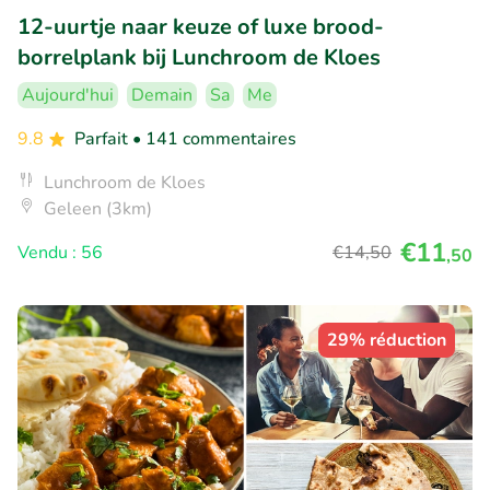
12-uurtje naar keuze of luxe brood-
borrelplank bij Lunchroom de Kloes
Aujourd'hui
Demain
Sa
Me
9.8
Parfait
• 141 commentaires
Lunchroom de Kloes
Geleen (3km)
€11
Vendu : 56
€14
,50
,50
29% réduction