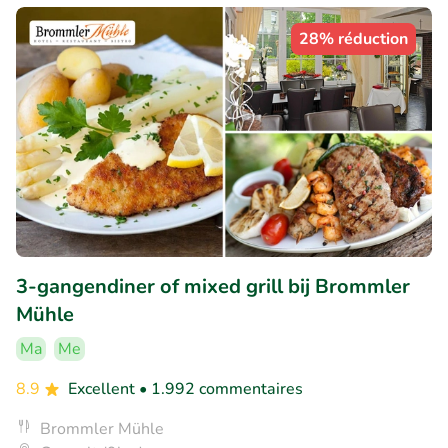
28% réduction
3-gangendiner of mixed grill bij Brommler
Mühle
Ma
Me
8.9
Excellent
• 1.992 commentaires
Brommler Mühle