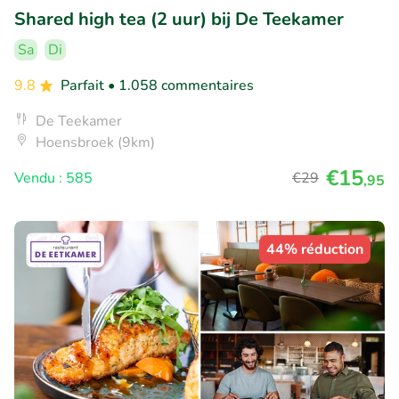
Shared high tea (2 uur) bij De Teekamer
Sa
Di
9.8
Parfait
• 1.058 commentaires
De Teekamer
Hoensbroek (9km)
€15
Vendu : 585
€29
,95
44% réduction