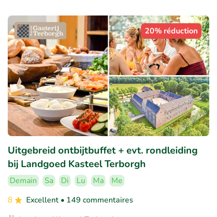
20% réduction
Uitgebreid ontbijtbuffet + evt. rondleiding
bij Landgoed Kasteel Terborgh
Demain
Sa
Di
Lu
Ma
Me
8
Excellent
• 149 commentaires