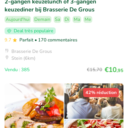
2-gangen keuzelunch of 3-gangen
keuzediner bij Brasserie De Grous
Aujourd'hui
Demain
Sa
Di
Ma
Me
Deal très populaire
9.7
Parfait
• 170 commentaires
Brasserie De Grous
Stein (6km)
€10
Vendu : 385
€15
,70
,95
42% réduction