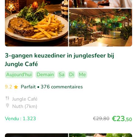
3-gangen keuzediner in junglesfeer bij
Jungle Café
Aujourd'hui
Demain
Sa
Di
Me
9.2
Parfait
• 376 commentaires
Jungle Café
Nuth (7km)
€23
Vendu : 1.323
€29
,80
,50