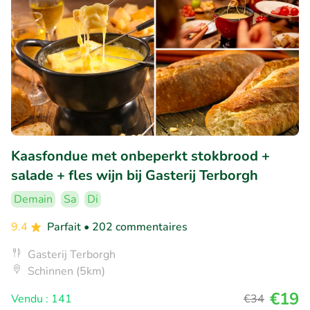
Kaasfondue met onbeperkt stokbrood +
salade + fles wijn bij Gasterij Terborgh
Demain
Sa
Di
9.4
Parfait
• 202 commentaires
Gasterij Terborgh
Schinnen (5km)
€19
Vendu : 141
€34