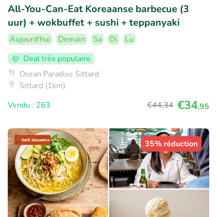
All-You-Can-Eat Koreaanse barbecue (3
uur) + wokbuffet + sushi + teppanyaki
Aujourd'hui
Demain
Sa
Di
Lu
Deal très populaire
Ocean Paradise Sittard
Sittard (1km)
€34
Vendu : 263
€44
,34
,95
35% réduction