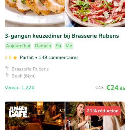
3-gangen keuzediner bij Brasserie Rubens
Aujourd'hui
Demain
Sa
Me
9.5
Parfait
• 149 commentaires
Brasserie Rubens
Beek (6km)
€24
Vendu : 1.224
€43
,95
21% réduction