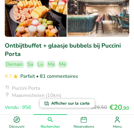
Ontbijtbuffet + glaasje bubbels bij Puccini
Porta
Demain
Sa
Lu
Ma
Me
9.7
Parfait
• 81 commentaires
Puccini Porta
Maasmechelen (10km)
Afficher sur la carte
€20
Vendu : 956
€29
,50
,90
Découvrir
Rechercher
Réservations
Menu
31% réduction