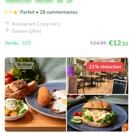
Aujourd'hui
Demain
Sa
Di
9.8
Parfait
• 28 commentaires
Restaurant Crazy Joe's
Geleen (2km)
€12
Vendu : 323
€24
,95
,50
21% réduction