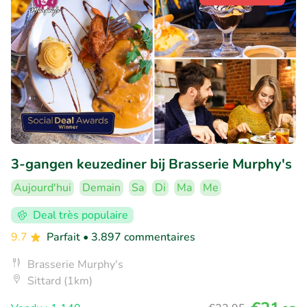
3-gangen keuzediner bij Brasserie Murphy's
Aujourd'hui
Demain
Sa
Di
Ma
Me
Deal très populaire
9.7
Parfait
• 3.897 commentaires
Brasserie Murphy's
Sittard (1km)