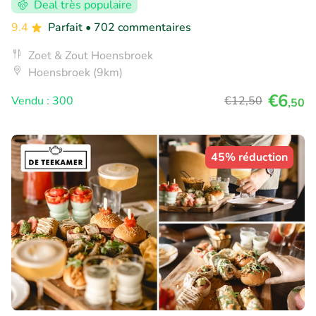
Deal très populaire
9.4
Parfait
• 702 commentaires
Zoet & Zout Hoensbroek
Hoensbroek (9km)
€6
Vendu : 300
€12
,50
,50
45% réduction