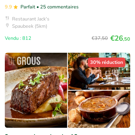
9.9
Parfait
• 25 commentaires
Restaurant Jack's
Spaubeek (5km)
€26
Vendu : 812
€37
,50
,50
30% réduction