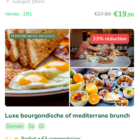
Gangelt (9km)
€19
Vendu : 281
€27
,50
,90
33% réduction
Luxe bourgondische of mediterrane brunch
Demain
Sa
Di
9.1
Parfait
• 63 commentaires