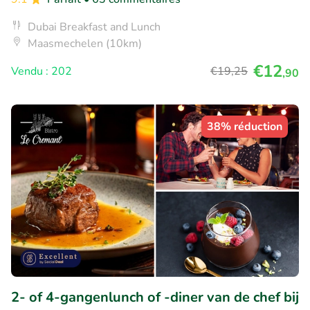
Dubai Breakfast and Lunch
Maasmechelen (10km)
€12
Vendu : 202
€19
,25
,90
38% réduction
2- of 4-gangenlunch of -diner van de chef bij