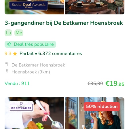
3-gangendiner bij De Eetkamer Hoensbroek
Lu
Me
Deal très populaire
9.3
Parfait
• 6.372 commentaires
De Eetkamer Hoensbroek
Hoensbroek (9km)
€19
Vendu : 911
€35
,80
,95
50% réduction