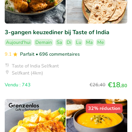
3-gangen keuzediner bij Taste of India
Aujourd'hui
Demain
Sa
Di
Lu
Ma
Me
9.1
Parfait
• 696 commentaires
Taste of India Selfkant
Selfkant (4km)
€18
Vendu : 743
€26
,40
,80
32% réduction