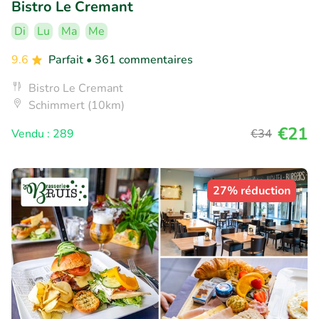
Bistro Le Cremant
Di
Lu
Ma
Me
9.6
Parfait
• 361 commentaires
Bistro Le Cremant
Schimmert (10km)
€21
Vendu : 289
€34
27% réduction