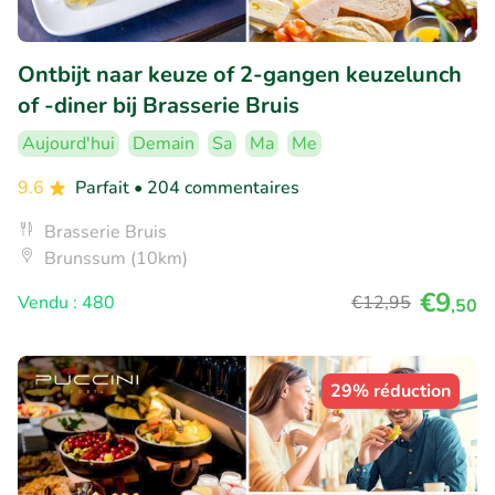
Ontbijt naar keuze of 2-gangen keuzelunch
of -diner bij Brasserie Bruis
Aujourd'hui
Demain
Sa
Ma
Me
9.6
Parfait
• 204 commentaires
Brasserie Bruis
Brunssum (10km)
€9
Vendu : 480
€12
,95
,50
29% réduction