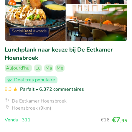
Lunchplank naar keuze bij De Eetkamer
Hoensbroek
Aujourd'hui
Lu
Ma
Me
Deal très populaire
9.3
Parfait
• 6.372 commentaires
De Eetkamer Hoensbroek
Hoensbroek (9km)
€7
Vendu : 311
€16
,95