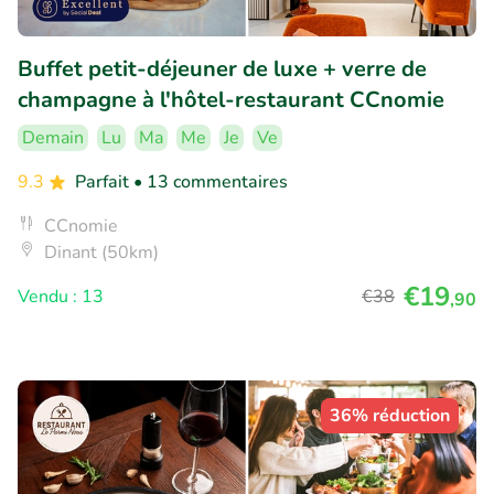
Buffet petit-déjeuner de luxe + verre de
champagne à l'hôtel-restaurant CCnomie
Demain
Lu
Ma
Me
Je
Ve
9.3
Parfait
• 13 commentaires
CCnomie
Dinant (50km)
€19
Vendu : 13
€38
,90
36% réduction