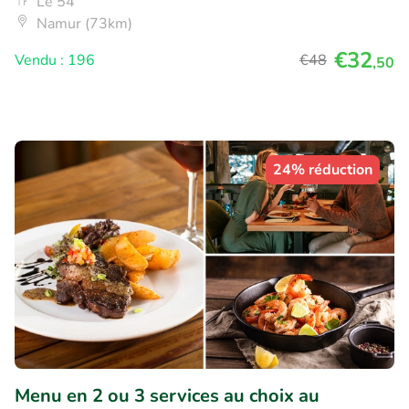
Le 54
Namur (73km)
€32
Vendu : 196
€48
,50
24% réduction
Menu en 2 ou 3 services au choix au