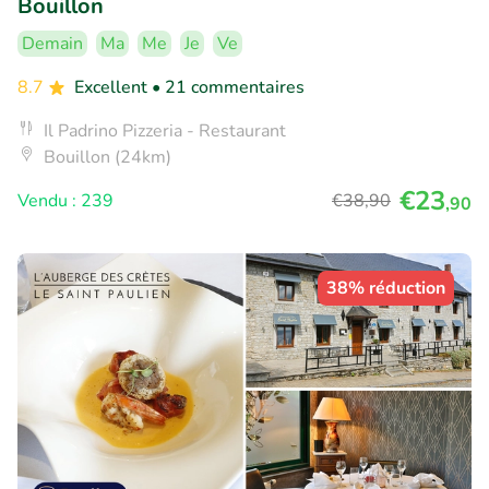
Bouillon
Demain
Ma
Me
Je
Ve
8.7
Excellent
• 21 commentaires
Il Padrino Pizzeria - Restaurant
Bouillon (24km)
€23
Vendu : 239
€38
,90
,90
38% réduction