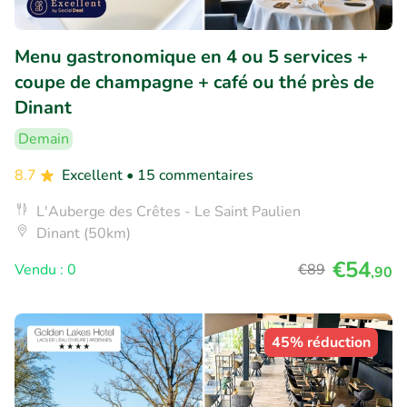
Menu gastronomique en 4 ou 5 services +
coupe de champagne + café ou thé près de
Dinant
Demain
8.7
Excellent
• 15 commentaires
L'Auberge des Crêtes - Le Saint Paulien
Dinant (50km)
€54
Vendu : 0
€89
,90
45% réduction