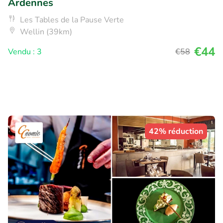
Ardennes
Les Tables de la Pause Verte
Wellin (39km)
€44
Vendu : 3
€58
42% réduction