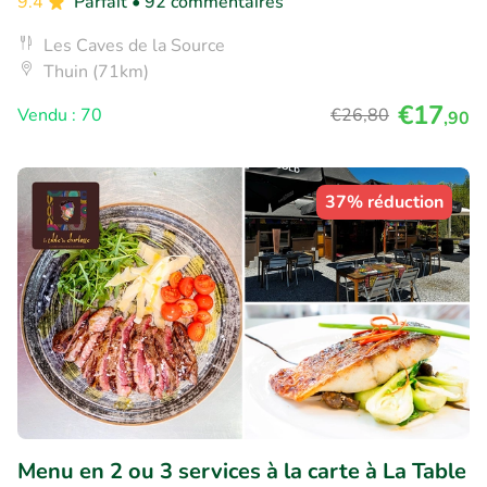
9.4
Parfait
• 92 commentaires
Les Caves de la Source
Thuin (71km)
€17
Vendu : 70
€26
,80
,90
37% réduction
Menu en 2 ou 3 services à la carte à La Table