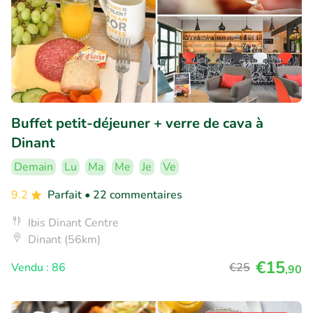
Buffet petit-déjeuner + verre de cava à
Dinant
Demain
Lu
Ma
Me
Je
Ve
9.2
Parfait
• 22 commentaires
Ibis Dinant Centre
Dinant (56km)
€15
Vendu : 86
€25
,90