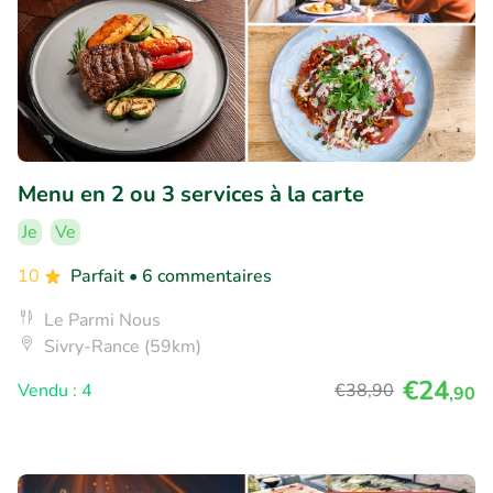
Menu en 2 ou 3 services à la carte
Je
Ve
10
Parfait
• 6 commentaires
Le Parmi Nous
Sivry-Rance (59km)
€24
Vendu : 4
€38
,90
,90