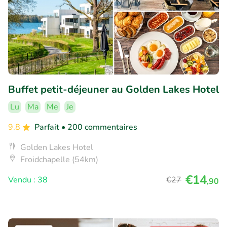
Buffet petit-déjeuner au Golden Lakes Hotel
Lu
Ma
Me
Je
9.8
Parfait
• 200 commentaires
Golden Lakes Hotel
Froidchapelle (54km)
€14
Vendu : 38
€27
,90