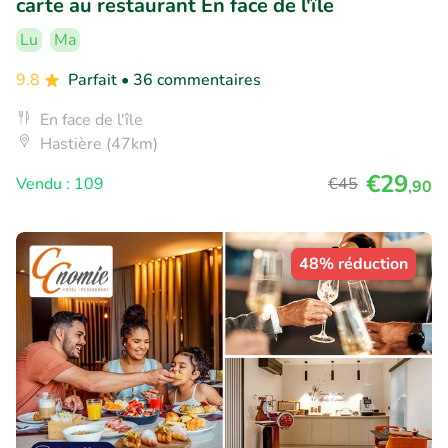
carte au restaurant En face de l'île
Lu
Ma
9.8
Parfait
• 36 commentaires
En face de l'île
Hastière (47km)
€29
Vendu : 109
€45
,90
48% réduction