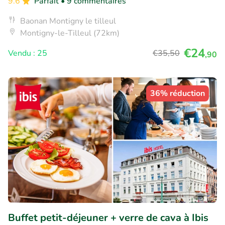
9.6
Parfait
• 9 commentaires
Baonan Montigny le tilleul
Montigny-le-Tilleul (72km)
€24
Vendu : 25
€35
,50
,90
36% réduction
Buffet petit-déjeuner + verre de cava à Ibis