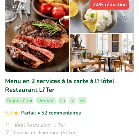
24% réduction
Menu en 2 services à la carte à l'Hôtel
Restaurant Li'Ter
Aujourd'hui
Demain
Lu
Je
Ve
9.9
Parfait
• 52 commentaires
Hôtel Restaurant Li'Ter
Marche-en-Famenne (67km)