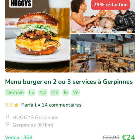
29% réduction
Menu burger en 2 ou 3 services à Gerpinnes
Demain
Lu
Ma
Me
Je
Ve
9.8
Parfait
• 14 commentaires
HUGGYS Gerpinnes
Gerpinnes (67km)
€24
Vendu : 359
€33
,95