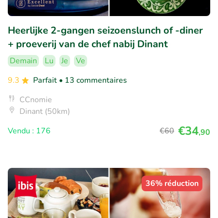
Heerlijke 2-gangen seizoenslunch of -diner
+ proeverij van de chef nabij Dinant
Demain
Lu
Je
Ve
9.3
Parfait
• 13 commentaires
CCnomie
Dinant (50km)
€34
Vendu : 176
€60
,90
36% réduction