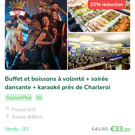
20% réduction
Buffet et boissons à volonté + soirée
dansante + karaoké près de Charleroi
Aujourd'hui
Ve
Fiesta Grill
Gozee (68km)
€33
Vendu : 33
€41
,50
,20