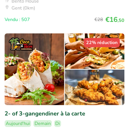
Bento House
Gent (0km)
€16
Vendu : 507
€28
,50
22% réduction
2- of 3-gangendiner à la carte
Aujourd'hui
Demain
Di