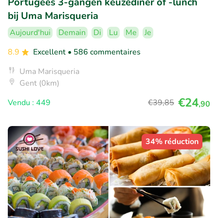
Portugees 3-gangen keuzediner of -lunch
bij Uma Marisqueria
Aujourd'hui
Demain
Di
Lu
Me
Je
8.9
Excellent
• 586 commentaires
Uma Marisqueria
Gent (0km)
€24
Vendu : 449
€39
,85
,90
34% réduction