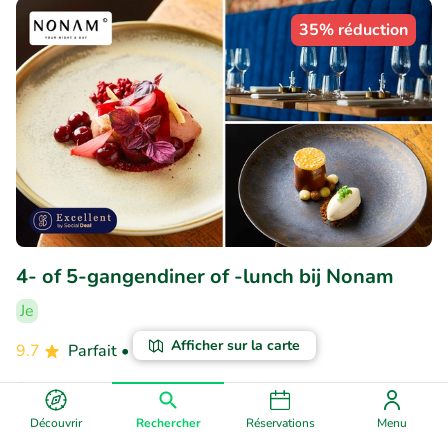
35% réduction
4- of 5-gangendiner of -lunch bij Nonam
Je
Afficher sur la carte
9.7
Parfait
• 154 commentaires
Nonam
Gent (0km)
Découvrir
Rechercher
Réservations
Menu