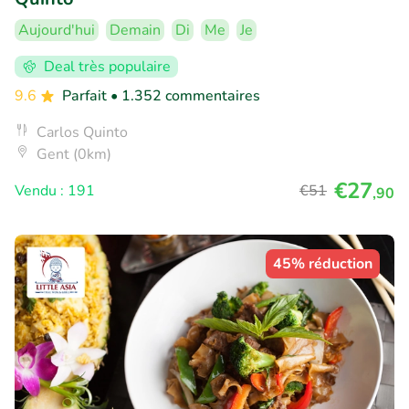
Aujourd'hui
Demain
Di
Me
Je
Deal très populaire
9.6
Parfait
• 1.352 commentaires
Carlos Quinto
Gent (0km)
€27
Vendu : 191
€51
,90
45% réduction