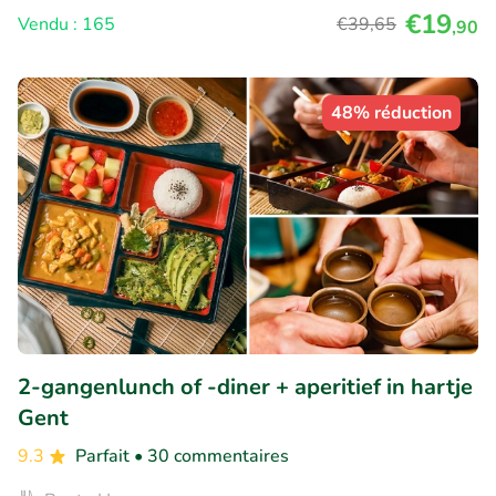
€19
Vendu : 165
€39
,65
,90
48% réduction
2-gangenlunch of -diner + aperitief in hartje
Gent
9.3
Parfait
• 30 commentaires