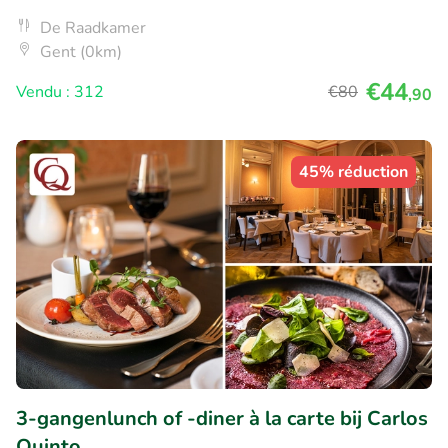
De Raadkamer
Gent (0km)
€44
Vendu : 312
€80
,90
45% réduction
3-gangenlunch of -diner à la carte bij Carlos
Quinto