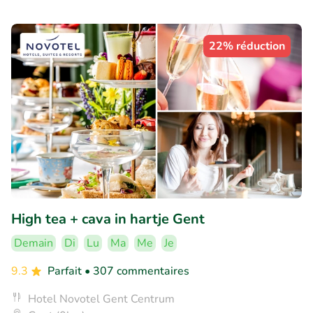
22% réduction
High tea + cava in hartje Gent
Demain
Di
Lu
Ma
Me
Je
9.3
Parfait
• 307 commentaires
Hotel Novotel Gent Centrum