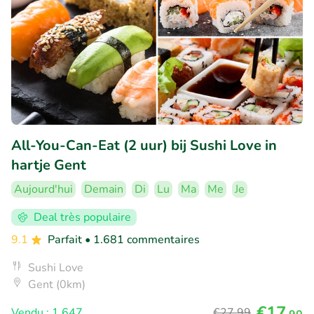
All-You-Can-Eat (2 uur) bij Sushi Love in
hartje Gent
Aujourd'hui
Demain
Di
Lu
Ma
Me
Je
Deal très populaire
9.1
Parfait
• 1.681 commentaires
Sushi Love
Gent (0km)
€17
Vendu : 1.647
€27
,99