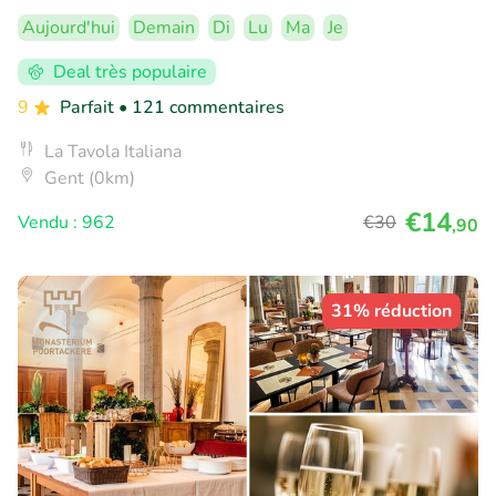
Aujourd'hui
Demain
Di
Lu
Ma
Je
Deal très populaire
9
Parfait
• 121 commentaires
La Tavola Italiana
Gent (0km)
€14
Vendu : 962
€30
,90
31% réduction