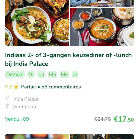
Indiaas 2- of 3-gangen keuzediner of -lunch
bij India Palace
Demain
Di
Lu
Ma
Me
Je
9.2
Parfait
• 56 commentaires
India Palace
Gent (0km)
€17
Vendu : 89
€24
,75
,50