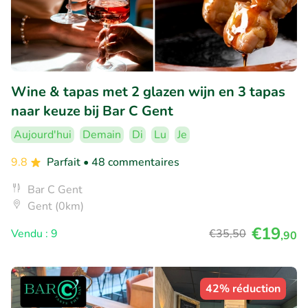
Wine & tapas met 2 glazen wijn en 3 tapas
naar keuze bij Bar C Gent
Aujourd'hui
Demain
Di
Lu
Je
9.8
Parfait
• 48 commentaires
Bar C Gent
Gent (0km)
€19
Vendu : 9
€35
,50
,90
42% réduction