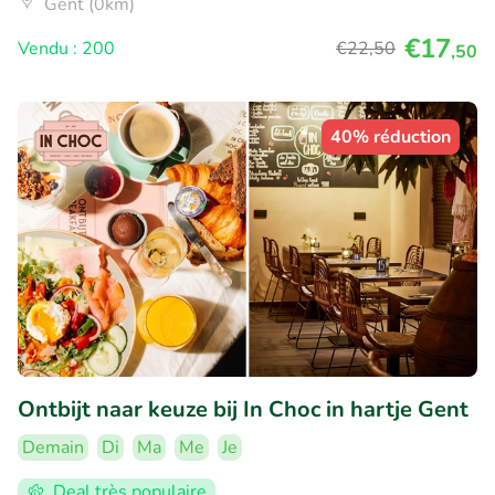
Gent (0km)
€17
Vendu : 200
€22
,50
,50
40% réduction
Ontbijt naar keuze bij In Choc in hartje Gent
Demain
Di
Ma
Me
Je
Deal très populaire