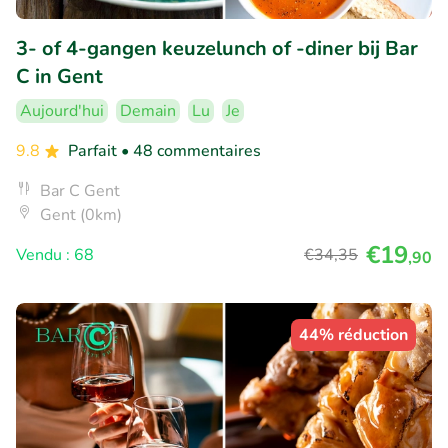
3- of 4-gangen keuzelunch of -diner bij Bar
C in Gent
Aujourd'hui
Demain
Lu
Je
9.8
Parfait
• 48 commentaires
Bar C Gent
Gent (0km)
€19
Vendu : 68
€34
,35
,90
44% réduction