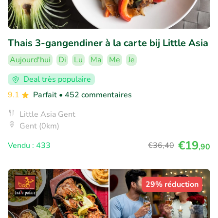
Thais 3-gangendiner à la carte bij Little Asia
Aujourd'hui
Di
Lu
Ma
Me
Je
Deal très populaire
9.1
Parfait
• 452 commentaires
Little Asia Gent
Gent (0km)
€19
Vendu : 433
€36
,40
,90
29% réduction