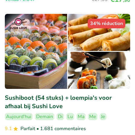
,90
34% réduction
Sushiboot (54 stuks) + loempia's voor
afhaal bij Sushi Love
Aujourd'hui
Demain
Di
Lu
Ma
Me
Je
9.1
Parfait
• 1.681 commentaires