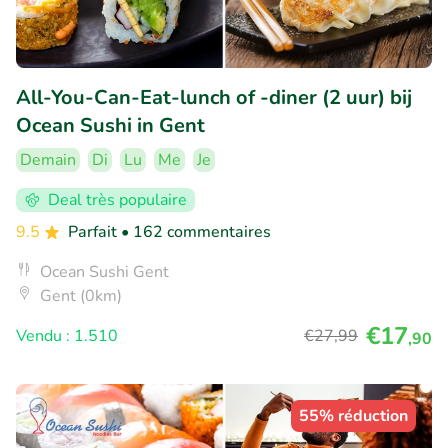
All-You-Can-Eat-lunch of -diner (2 uur) bij
Ocean Sushi in Gent
Demain
Di
Lu
Me
Je
Deal très populaire
9.5
Parfait
• 162 commentaires
Ocean Sushi Gent
Gent (0km)
€17
Vendu : 1.510
€27
,99
,90
55% réduction