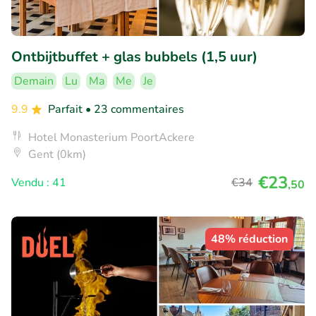
Ontbijtbuffet + glas bubbels (1,5 uur)
Demain
Lu
Ma
Me
Je
9.9
Parfait
• 23 commentaires
Hotel Monasterium PoortAckere
Gent (0km)
€23
Vendu : 41
€34
,50
48% réduction