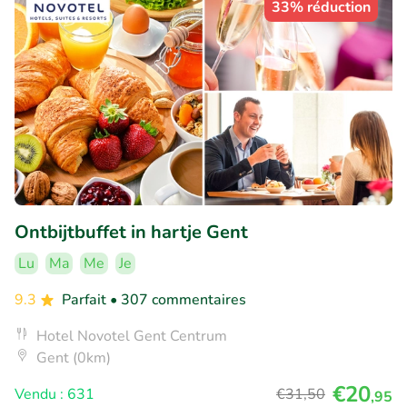
33% réduction
Ontbijtbuffet in hartje Gent
Lu
Ma
Me
Je
9.3
Parfait
• 307 commentaires
Hotel Novotel Gent Centrum
Gent (0km)
€20
Vendu : 631
€31
,50
,95