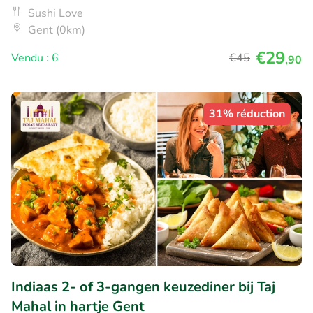
Sushi Love
Gent (0km)
€29
Vendu : 6
€45
,90
31% réduction
Indiaas 2- of 3-gangen keuzediner bij Taj
Mahal in hartje Gent