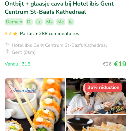
Ontbijt + glaasje cava bij Hotel ibis Gent
Centrum St-Baafs Kathedraal
Demain
Di
Lu
Ma
Me
Je
9.4
Parfait
• 288 commentaires
Hotel ibis Gent Centrum St-Baafs Kathedraal
Gent (0km)
€19
Vendu : 315
€26
36% réduction