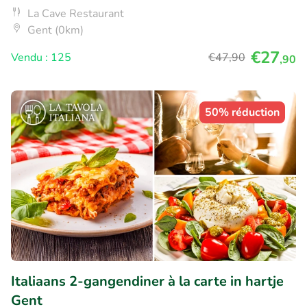
La Cave Restaurant
Gent (0km)
€27
Vendu : 125
€47
,90
,90
50% réduction
Italiaans 2-gangendiner à la carte in hartje
Gent