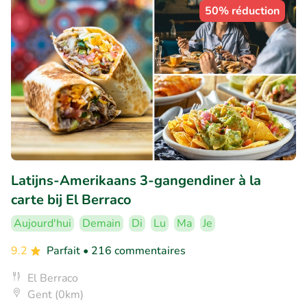
50% réduction
Latijns-Amerikaans 3-gangendiner à la
carte bij El Berraco
Aujourd'hui
Demain
Di
Lu
Ma
Je
9.2
Parfait
• 216 commentaires
El Berraco
Gent (0km)