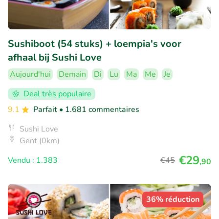
Sushiboot (54 stuks) + loempia's voor
afhaal bij Sushi Love
Aujourd'hui
Demain
Di
Lu
Ma
Me
Je
Deal très populaire
9.1
Parfait
• 1.681 commentaires
Sushi Love
Gent (0km)
€29
Vendu : 1.383
€45
,90
36% réduction