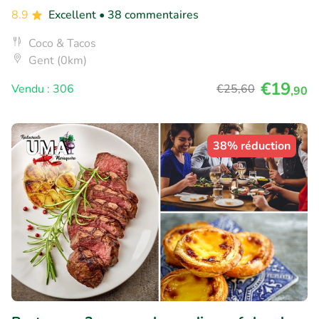
8.9
Excellent
• 38 commentaires
Coco & Tacos
Gent (0km)
€19
Vendu : 306
€25
,60
,90
38% réduction