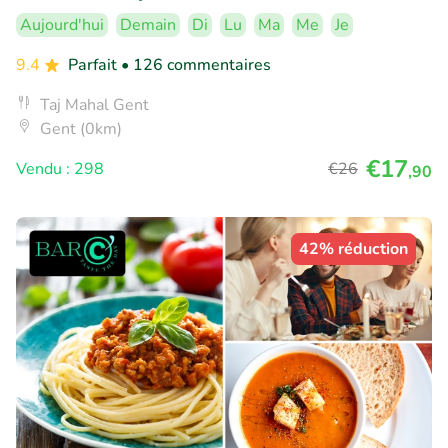
Aujourd'hui
Demain
Di
Lu
Ma
Me
Je
9.4
Parfait
• 126 commentaires
Taj Mahal Gent
Gent (0km)
€17
Vendu : 298
€26
,90
42% réduction