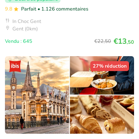
9.8
Parfait
• 1.126 commentaires
In Choc Gent
Gent (0km)
€13
Vendu : 645
€22
,50
,50
27% réduction