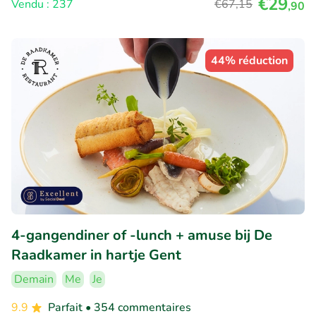
€29
Vendu : 237
€67
,15
,90
44% réduction
4-gangendiner of -lunch + amuse bij De
Raadkamer in hartje Gent
Demain
Me
Je
9.9
Parfait
• 354 commentaires