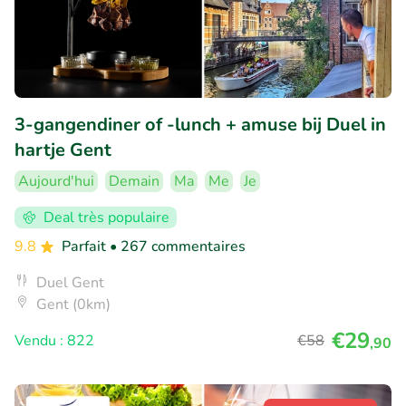
3-gangendiner of -lunch + amuse bij Duel in
hartje Gent
Aujourd'hui
Demain
Ma
Me
Je
Deal très populaire
9.8
Parfait
• 267 commentaires
Duel Gent
Gent (0km)
€29
Vendu : 822
€58
,90