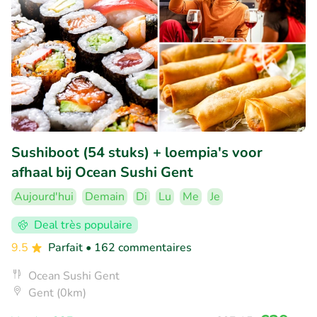
Sushiboot (54 stuks) + loempia's voor
afhaal bij Ocean Sushi Gent
Aujourd'hui
Demain
Di
Lu
Me
Je
Deal très populaire
9.5
Parfait
• 162 commentaires
Ocean Sushi Gent
Gent (0km)