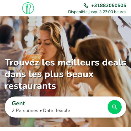
+31882050505
Disponible jusqu'à 23:00 heures
Trouvez les meilleurs deals
dans les plus beaux
restaurants
Gent
2 Personnes •
Date flexible