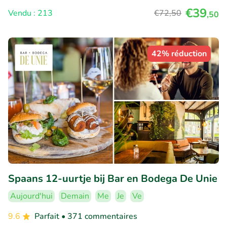
€39
Vendu : 213
€72
,50
,50
42% réduction
Spaans 12-uurtje bij Bar en Bodega De Unie
Aujourd'hui
Demain
Me
Je
Ve
9.6
Parfait
• 371 commentaires