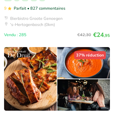
9
Parfait
• 827 commentaires
Bierbistro Groote Genoegen
's-Hertogenbosch (0km)
€24
Vendu : 285
€42
,30
,95
37% réduction