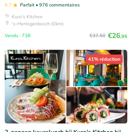
9.7
Parfait
• 976 commentaires
Kuro's Kitchen
's-Hertogenbosch (0km)
€26
Vendu : 738
€37
,50
,95
41% réduction