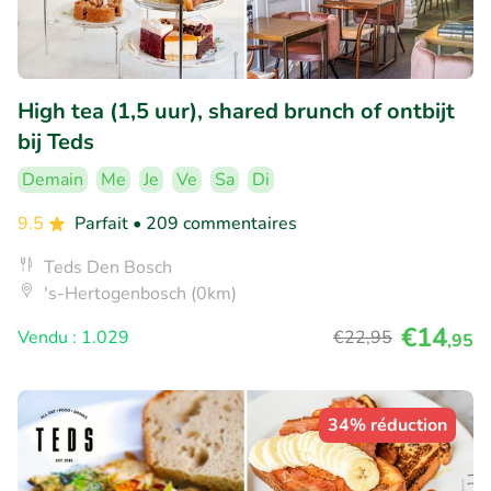
High tea (1,5 uur), shared brunch of ontbijt
bij Teds
Demain
Me
Je
Ve
Sa
Di
9.5
Parfait
• 209 commentaires
Teds Den Bosch
's-Hertogenbosch (0km)
€14
Vendu : 1.029
€22
,95
,95
34% réduction