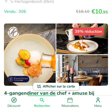
's-Hertogenbosch (0km)
€10
Vendu : 306
€16
,10
,95
39% réduction
Afficher sur la carte
4-gangendiner van de chef + amuse bij
KASerne
Découvrir
Rechercher
Réservations
Menu
Demain
Me
Je
Ve
Sa
Di