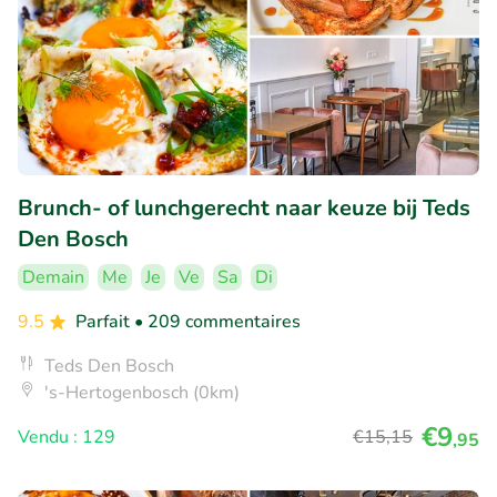
Brunch- of lunchgerecht naar keuze bij Teds
Den Bosch
Demain
Me
Je
Ve
Sa
Di
9.5
Parfait
• 209 commentaires
Teds Den Bosch
's-Hertogenbosch (0km)
€9
Vendu : 129
€15
,15
,95