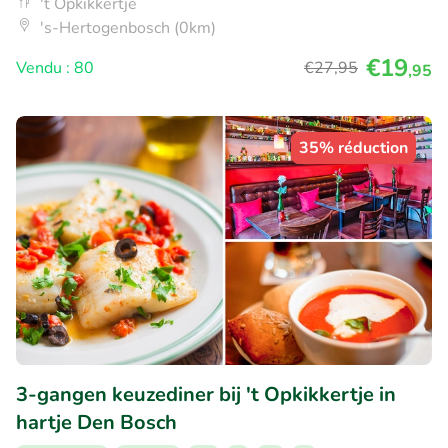
't Opkikkertje
's-Hertogenbosch (0km)
€19
Vendu : 80
€27
,95
,95
35% réduction
3-gangen keuzediner bij 't Opkikkertje in
hartje Den Bosch