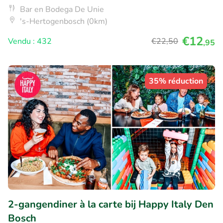
Bar en Bodega De Unie
's-Hertogenbosch (0km)
€12
Vendu : 432
€22
,50
,95
35% réduction
2-gangendiner à la carte bij Happy Italy Den
Bosch