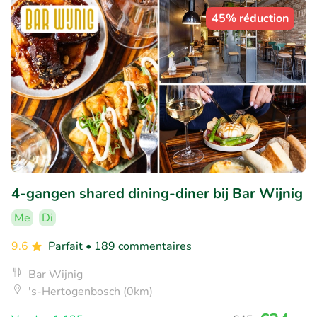
45% réduction
4-gangen shared dining-diner bij Bar Wijnig
Me
Di
9.6
Parfait
• 189 commentaires
Bar Wijnig
's-Hertogenbosch (0km)