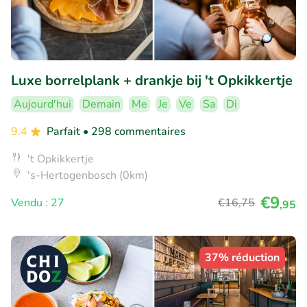
Luxe borrelplank + drankje bij 't Opkikkertje
Aujourd'hui
Demain
Me
Je
Ve
Sa
Di
9.4
Parfait
• 298 commentaires
't Opkikkertje
's-Hertogenbosch (0km)
€9
Vendu : 27
€16
,75
,95
37% réduction