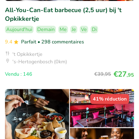
All-You-Can-Eat barbecue (2,5 uur) bij 't
Opkikkertje
Aujourd'hui
Demain
Me
Je
Ve
Di
9.4
Parfait
• 298 commentaires
't Opkikkertje
's-Hertogenbosch (0km)
€27
Vendu : 146
€39
,95
,95
41% réduction