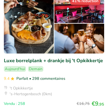
41% réduction
Luxe borrelplank + drankje bij 't Opkikkertje
Aujourd'hui
Demain
9.4
Parfait
• 298 commentaires
't Opkikkertje
's-Hertogenbosch (0km)
€9
Vendu : 258
€16
,75
,95