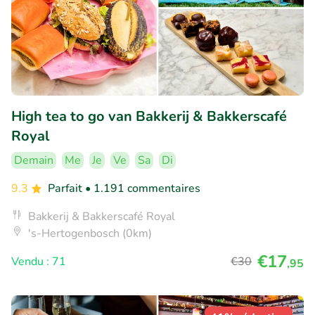
High tea to go van Bakkerij & Bakkerscafé
Royal
Demain
Me
Je
Ve
Sa
Di
9.3
Parfait
• 1.191 commentaires
Bakkerij & Bakkerscafé Royal
's-Hertogenbosch (0km)
€17
Vendu : 71
€30
,95