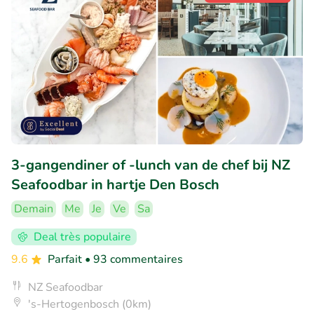
3-gangendiner of -lunch van de chef bij NZ
Seafoodbar in hartje Den Bosch
Demain
Me
Je
Ve
Sa
Deal très populaire
9.6
Parfait
• 93 commentaires
NZ Seafoodbar
's-Hertogenbosch (0km)