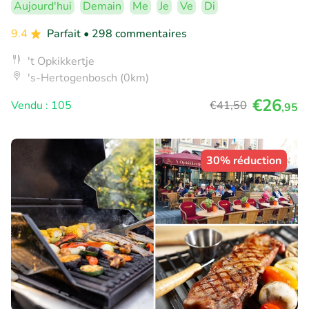
Aujourd'hui
Demain
Me
Je
Ve
Di
9.4
Parfait
• 298 commentaires
't Opkikkertje
's-Hertogenbosch (0km)
€26
Vendu : 105
€41
,50
,95
30% réduction