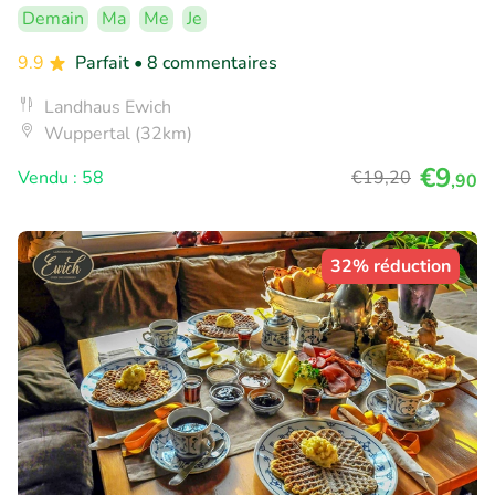
Demain
Ma
Me
Je
9.9
Parfait
• 8 commentaires
Landhaus Ewich
Wuppertal (32km)
€9
Vendu : 58
€19
,20
,90
32% réduction