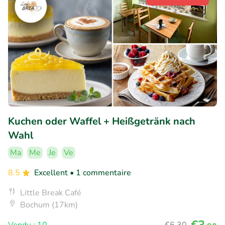
Kuchen oder Waffel + Heißgetränk nach
Wahl
Ma
Me
Je
Ve
8.5
Excellent
• 1 commentaire
Little Break Café
Bochum (17km)