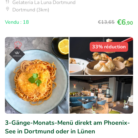
Gelateria La Luna Dortmund
Dortmund (3km)
€6
Vendu : 18
€13
,65
,90
33% réduction
3-Gänge-Monats-Menü direkt am Phoenix-
See in Dortmund oder in Lünen