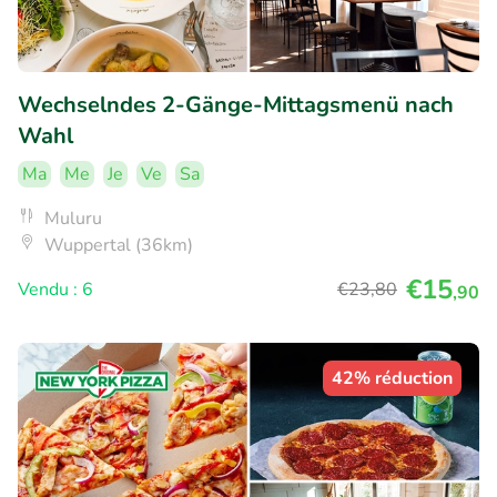
Wechselndes 2-Gänge-Mittagsmenü nach
Wahl
Ma
Me
Je
Ve
Sa
Muluru
Wuppertal (36km)
€15
Vendu : 6
€23
,80
,90
42% réduction