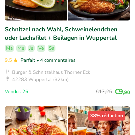
Schnitzel nach Wahl, Schweinelendchen
oder Lachsfilet + Beilagen in Wuppertal
Ma
Me
Je
Ve
Sa
9.5
Parfait
• 4 commentaires
Burger & Schnitzelhaus Thorner Eck
42283 Wuppertal (32km)
€9
Vendu : 26
€17
,25
,90
38% réduction