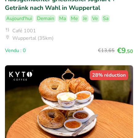
Getränk nach Wahl in Wuppertal
Aujourd'hui
Demain
Ma
Me
Je
Ve
Sa
Café 1001
Wuppertal (35km)
€9
Vendu : 0
€13
,65
,50
28% réduction