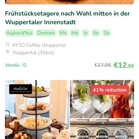
Frühstücksetagere nach Wahl mitten in der
Wuppertaler Innenstadt
Aujourd'hui
Demain
Ma
Me
Je
Ve
Sa
KYTO Coffee Wuppertal
Wuppertal (35km)
€12
Vendu : 0
€17
,95
,90
41% réduction