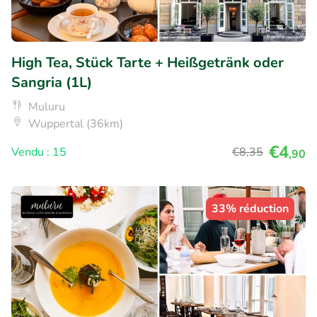
High Tea, Stück Tarte + Heißgetränk oder
Sangria (1L)
Muluru
Wuppertal (36km)
€4
Vendu : 15
€8
,35
,90
33% réduction