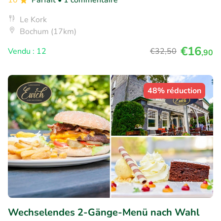
Le Kork
Bochum (17km)
€16
Vendu : 12
€32
,50
,90
48% réduction
Wechselendes 2-Gänge-Menü nach Wahl