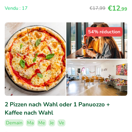
€12
Vendu : 17
€17
,99
,99
54% réduction
2 Pizzen nach Wahl oder 1 Panuozzo +
Kaffee nach Wahl
Demain
Ma
Me
Je
Ve