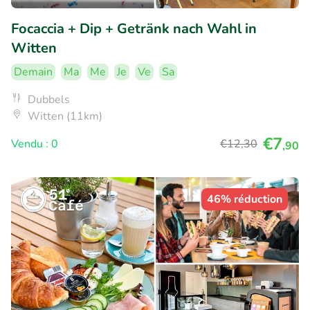
Focaccia + Dip + Getränk nach Wahl in
Witten
Demain
Ma
Me
Je
Ve
Sa
Dubbels
Witten (11km)
€7
Vendu : 0
€12
,30
,90
46% réduction