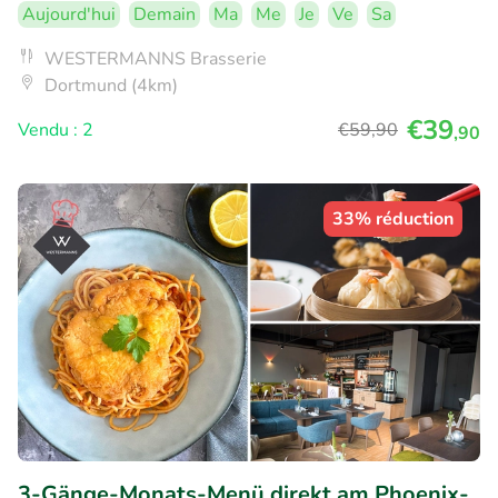
Aujourd'hui
Demain
Ma
Me
Je
Ve
Sa
WESTERMANNS Brasserie
Dortmund (4km)
€39
Vendu : 2
€59
,90
,90
33% réduction
3-Gänge-Monats-Menü direkt am Phoenix-