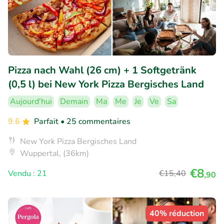
Pizza nach Wahl (26 cm) + 1 Softgetränk
(0,5 l) bei New York Pizza Bergisches Land
Aujourd'hui
Demain
Ma
Me
Je
Ve
Sa
9.6
Parfait
• 25 commentaires
New York Pizza Bergisches Land
Wuppertal, (36km)
€8
Vendu : 21
€15
,40
,90
40% réduction