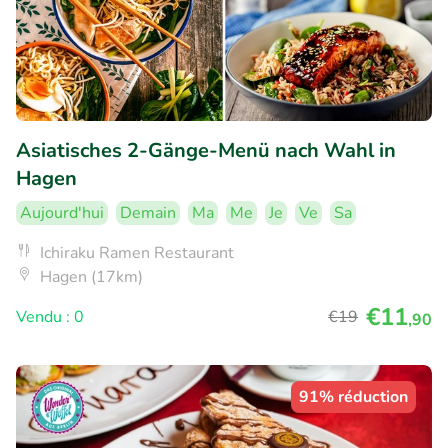
Asiatisches 2-Gänge-Menü nach Wahl in
Hagen
Aujourd'hui
Demain
Ma
Me
Je
Ve
Sa
Ichiraku Ramen Restaurant
Hagen (17km)
€11
Vendu : 0
€19
,90
91% réduction