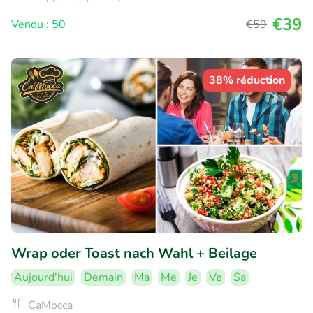
€39
Vendu : 50
€59
38% réduction
Wrap oder Toast nach Wahl + Beilage
Aujourd'hui
Demain
Ma
Me
Je
Ve
Sa
CaMocca