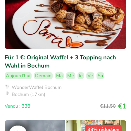
Für 1 €: Original Waffel + 3 Topping nach
Wahl in Bochum
Aujourd'hui
Demain
Ma
Me
Je
Ve
Sa
WonderWaffel Bochum
Bochum (17km)
€1
Vendu : 338
€11
,50
38% réduction