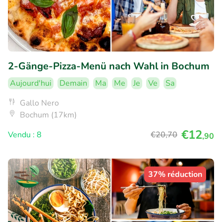
2-Gänge-Pizza-Menü nach Wahl in Bochum
Aujourd'hui
Demain
Ma
Me
Je
Ve
Sa
Gallo Nero
Bochum (17km)
€12
Vendu : 8
€20
,70
,90
37% réduction