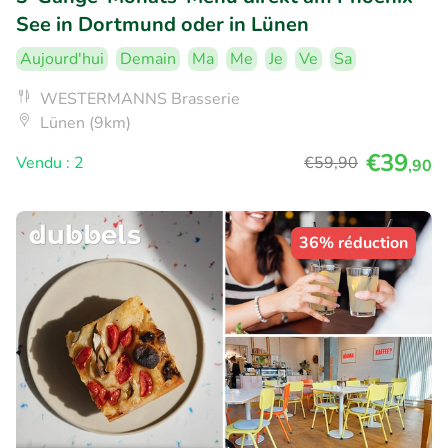
See in Dortmund oder in Lünen
Aujourd'hui
Demain
Ma
Me
Je
Ve
Sa
WESTERMANNS Brasserie
Lünen (9km)
€39
Vendu : 2
€59
,90
,90
36% réduction