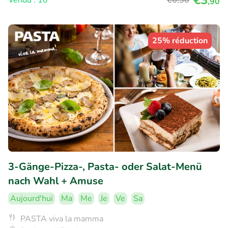
€3
Vendu : 10
€6
,30
,90
25% réduction
3-Gänge-Pizza-, Pasta- oder Salat-Menü
nach Wahl + Amuse
Aujourd'hui
Ma
Me
Je
Ve
Sa
PASTA viva la mamma