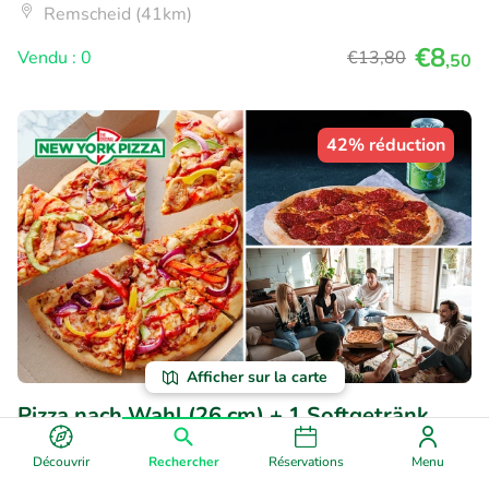
Remscheid (41km)
€8
Vendu : 0
€13
,80
,50
42% réduction
Afficher sur la carte
Pizza nach Wahl (26 cm) + 1 Softgetränk
(0,5 l) bei New York Pizza Bergisches Land
Découvrir
Rechercher
Réservations
Menu
Aujourd'hui
Demain
Ma
Me
Je
Ve
Sa