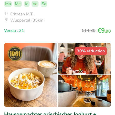
Ma
Me
Je
Ve
Sa
Eritrean M.T.
Wuppertal (35km)
€9
Vendu : 21
€14
,80
,90
30% réduction
Hausgemachter griechischer Joghurt +