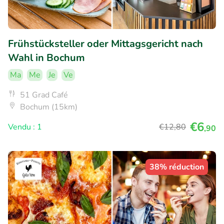
Frühstücksteller oder Mittagsgericht nach
Wahl in Bochum
Ma
Me
Je
Ve
51 Grad Café
Bochum (15km)
€6
Vendu : 1
€12
,80
,90
38% réduction