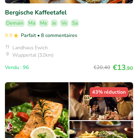
Bergische Kaffeetafel
Demain
Ma
Me
Je
Ve
Sa
9.9
Parfait
• 8 commentaires
Landhaus Ewich
Wuppertal (32km)
€13
Vendu : 96
€20
,40
,90
43% réduction