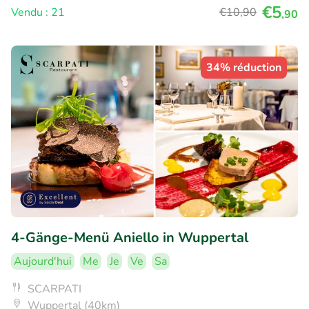
€5
Vendu : 21
€10
,90
,90
34% réduction
4-Gänge-Menü Aniello in Wuppertal
Aujourd'hui
Me
Je
Ve
Sa
SCARPATI
Wuppertal (40km)