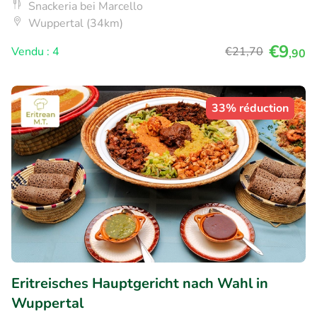
Snackeria bei Marcello
Wuppertal (34km)
€9
Vendu : 4
€21
,70
,90
33% réduction
Eritreisches Hauptgericht nach Wahl in
Wuppertal