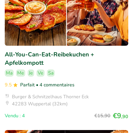
All-You-Can-Eat-Reibekuchen +
Apfelkompott
Ma
Me
Je
Ve
Sa
9.5
Parfait
• 4 commentaires
Burger & Schnitzelhaus Thorner Eck
42283 Wuppertal (32km)
€9
Vendu : 4
€15
,90
,90