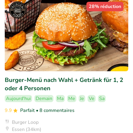
28% réduction
Burger-Menü nach Wahl + Getränk für 1, 2
oder 4 Personen
Aujourd'hui
Demain
Ma
Me
Je
Ve
Sa
9.9
Parfait
• 8 commentaires
Burger Loop
Essen (34km)