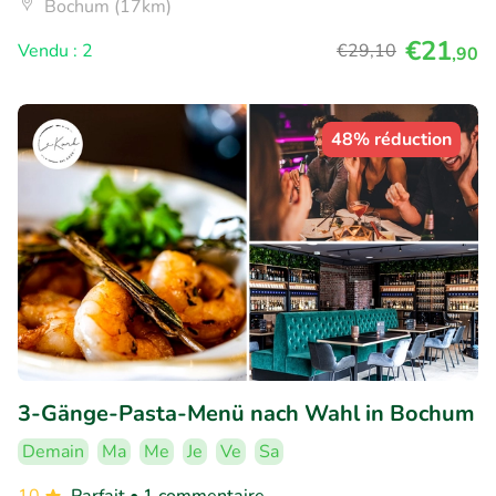
Bochum (17km)
€21
Vendu : 2
€29
,10
,90
48% réduction
3-Gänge-Pasta-Menü nach Wahl in Bochum
Demain
Ma
Me
Je
Ve
Sa
10
Parfait
• 1 commentaire