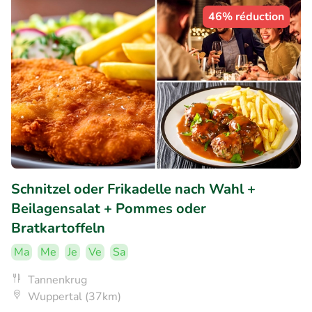
46% réduction
Schnitzel oder Frikadelle nach Wahl +
Beilagensalat + Pommes oder
Bratkartoffeln
Ma
Me
Je
Ve
Sa
Tannenkrug
Wuppertal (37km)