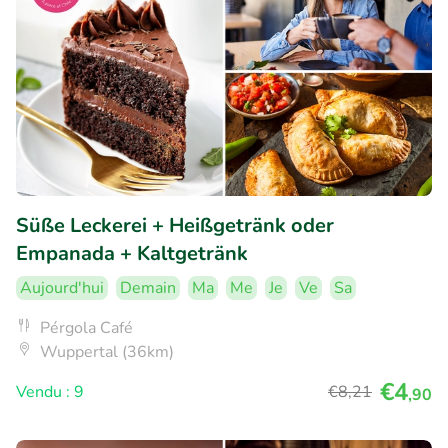
Süße Leckerei + Heißgetränk oder
Empanada + Kaltgetränk
Aujourd'hui
Demain
Ma
Me
Je
Ve
Sa
Pérgola Café
Wuppertal (36km)
€4
Vendu : 9
€8
,21
,90