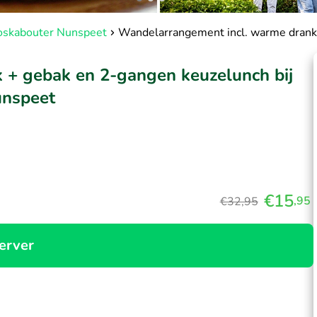
oskabouter Nunspeet
Wandelarrangement incl. warme drank
 + gebak en 2-gangen keuzelunch bij
unspeet
€15
,95
€32,95
erver