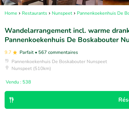
Home
Restaurants
Nunspeet
Pannenkoekenhuis De B
Wandelarrangement incl. warme drank
Pannenkoekenhuis De Boskabouter N
9.7
Parfait
• 567 commentaires
Pannenkoekenhuis De Boskabouter Nunspeet
Nunspeet (510km)
Vendu : 538
Rés