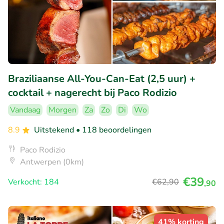
Braziliaanse All-You-Can-Eat (2,5 uur) +
cocktail + nagerecht bij Paco Rodizio
Vandaag
Morgen
Za
Zo
Di
Wo
8.9
Uitstekend
• 118 beoordelingen
Paco Rodizio
Antwerpen (0km)
€39
Verkocht: 184
€62
,90
,90
41% korting