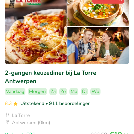
2-gangen keuzediner bij La Torre
Antwerpen
Vandaag
Morgen
Za
Zo
Ma
Di
Wo
8.3
Uitstekend
• 911 beoordelingen
La Torre
Antwerpen (0km)