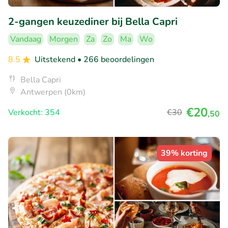
2-gangen keuzediner bij Bella Capri
Vandaag
Morgen
Za
Zo
Ma
Wo
8.5
Uitstekend
• 266 beoordelingen
Bella Capri
Antwerpen (0km)
€20
Verkocht: 354
€30
,50
39% korting