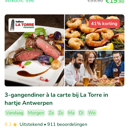
€19
Verkocht: 596
€33
,50
,90
41% korting
3-gangendiner à la carte bij La Torre in
hartje Antwerpen
Vandaag
Morgen
Za
Zo
Ma
Di
Wo
8.3
Uitstekend
• 911 beoordelingen