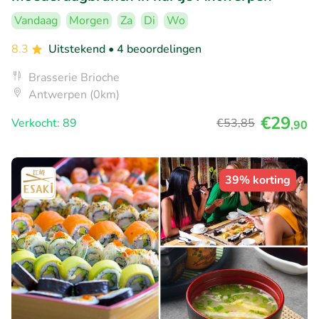
Vandaag
Morgen
Za
Di
Wo
8.3
Uitstekend
• 4 beoordelingen
Brasserie Brioche
Antwerpen (0km)
€29
Verkocht: 89
€53
,85
,90
39% korting