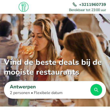
+3211960739
Bereikbaar tot 23:00 uur
Vind de beste deals bij de
mooiste restaurants
Antwerpen
2 personen •
Flexibele datum