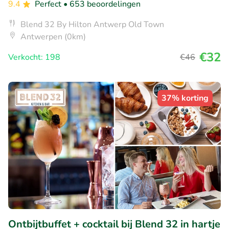
9.4
Perfect
• 653 beoordelingen
Blend 32 By Hilton Antwerp Old Town
Antwerpen (0km)
€32
Verkocht: 198
€46
37% korting
Ontbijtbuffet + cocktail bij Blend 32 in hartje