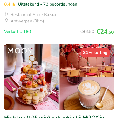
8.4
Uitstekend
• 73 beoordelingen
Restaurant Spice Bazaar
Antwerpen (0km)
€24
Verkocht: 180
€36
,50
,50
31% korting
High tea (105 min) + drankje bij MOOY in