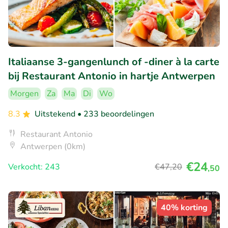
Italiaanse 3-gangenlunch of -diner à la carte
bij Restaurant Antonio in hartje Antwerpen
Morgen
Za
Ma
Di
Wo
8.3
Uitstekend
• 233 beoordelingen
Restaurant Antonio
Antwerpen (0km)
€24
Verkocht: 243
€47
,20
,50
40% korting