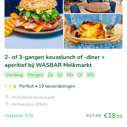
2- of 3-gangen keuzelunch of -diner +
aperitief bij WASBAR Melkmarkt
Vandaag
Morgen
Za
Zo
Ma
Di
Wo
9.8
Perfect
• 19 beoordelingen
WASBAR Melkmarkt
Antwerpen (0km)
€18
Verkocht: 570
€27
,95
,95