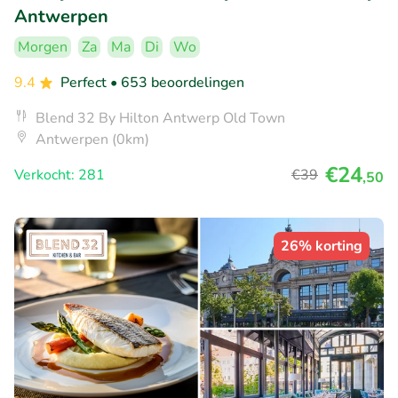
Antwerpen
Morgen
Za
Ma
Di
Wo
9.4
Perfect
• 653 beoordelingen
Blend 32 By Hilton Antwerp Old Town
Antwerpen (0km)
€24
Verkocht: 281
€39
,50
26% korting