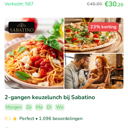
€30
Verkocht: 587
€48
,80
,20
23% korting
2-gangen keuzelunch bij Sabatino
Morgen
Zo
Ma
Di
Wo
9.1
Perfect
• 1.096 beoordelingen