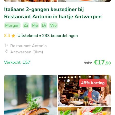
Italiaans 2-gangen keuzediner bij
Restaurant Antonio in hartje Antwerpen
Morgen
Za
Ma
Di
Wo
8.3
Uitstekend
• 233 beoordelingen
Restaurant Antonio
Antwerpen (0km)
€17
Verkocht: 157
€26
,50
48% korting