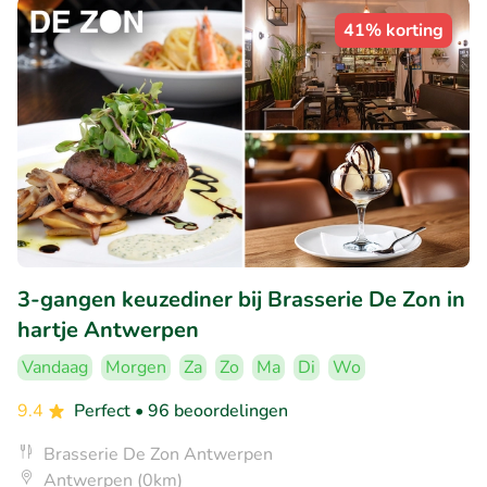
41% korting
3-gangen keuzediner bij Brasserie De Zon in
hartje Antwerpen
Vandaag
Morgen
Za
Zo
Ma
Di
Wo
9.4
Perfect
• 96 beoordelingen
Brasserie De Zon Antwerpen
Antwerpen (0km)