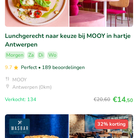
Lunchgerecht naar keuze bij MOOY in hartje
Antwerpen
Morgen
Za
Di
Wo
9.7
Perfect
• 189 beoordelingen
MOOY
Antwerpen (0km)
€14
Verkocht: 134
€20
,60
,50
32% korting