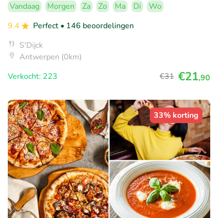
Vandaag
Morgen
Za
Zo
Ma
Di
Wo
9.4
Perfect
• 146 beoordelingen
S'Dijck
Antwerpen (0km)
€21
Verkocht: 223
€31
,90
33% korting