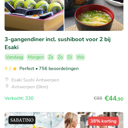
3-gangendiner incl. sushiboot voor 2 bij
Esaki
Vandaag
Morgen
Za
Zo
Di
Wo
9.2
Perfect
• 756 beoordelingen
Esaki Sushi Antwerpen
Antwerpen (0km)
€44
Verkocht: 330
€88
,90
38% korting