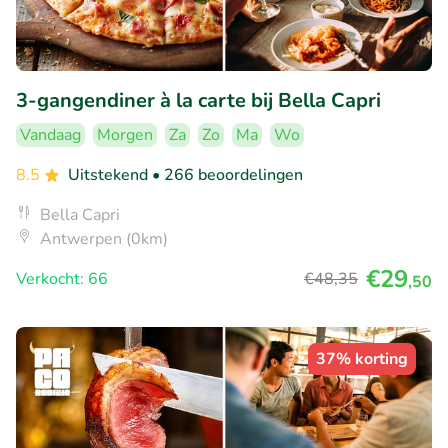
3-gangendiner à la carte bij Bella Capri
Vandaag
Morgen
Za
Zo
Ma
Wo
8.5
Uitstekend
• 266 beoordelingen
Bella Capri
Antwerpen (0km)
€29
Verkocht: 66
€48
,35
,50
37% korting