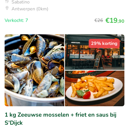
Sabatino
Antwerpen (0km)
€19
Verkocht: 7
€26
,90
29% korting
1 kg Zeeuwse mosselen + friet en saus bij
S'Dijck