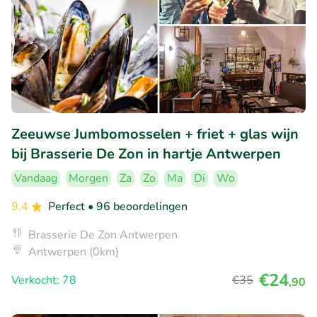
Zeeuwse Jumbomosselen + friet + glas wijn
bij Brasserie De Zon in hartje Antwerpen
Vandaag
Morgen
Za
Zo
Ma
Di
Wo
9.4
Perfect
• 96 beoordelingen
Brasserie De Zon Antwerpen
Antwerpen (0km)
€24
Verkocht: 78
€35
,90