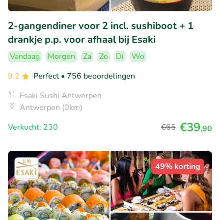
2-gangendiner voor 2 incl. sushiboot + 1
drankje p.p. voor afhaal bij Esaki
Vandaag
Morgen
Za
Zo
Di
Wo
9.2
Perfect
• 756 beoordelingen
Esaki Sushi Antwerpen
Antwerpen (0km)
€39
Verkocht: 230
€65
,90
49% korting