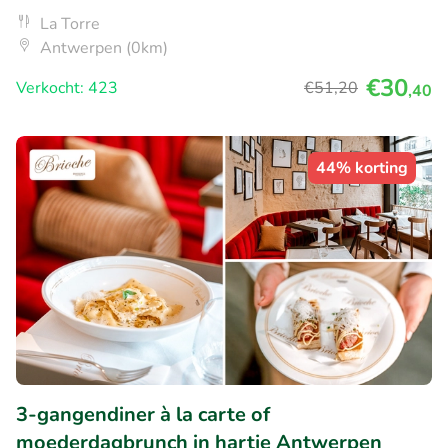
La Torre
Antwerpen (0km)
€30
Verkocht: 423
€51
,20
,40
44% korting
3-gangendiner à la carte of
moederdagbrunch in hartje Antwerpen