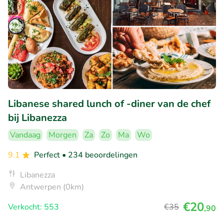
Libanese shared lunch of -diner van de chef
bij Libanezza
Vandaag
Morgen
Za
Zo
Ma
Wo
9.1
Perfect
• 234 beoordelingen
Libanezza
Antwerpen (0km)
€20
Verkocht: 553
€35
,90