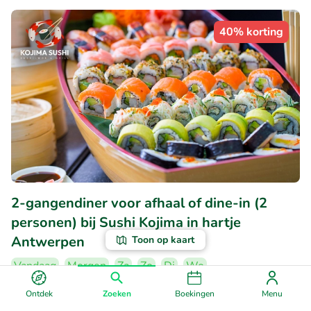
40% korting
2-gangendiner voor afhaal of dine-in (2
personen) bij Sushi Kojima in hartje
Antwerpen
Toon op kaart
Vandaag
Morgen
Za
Zo
Di
Wo
9
Perfect
• 23 beoordelingen
Ontdek
Zoeken
Boekingen
Menu