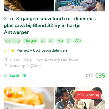
2- of 3-gangen keuzelunch of -diner incl.
glas cava bij Blend 32 By in hartje
Antwerpen
Vandaag
Morgen
Za
Zo
Ma
Di
Wo
9.4
Perfect
• 653 beoordelingen
Blend 32 By Hilton Antwerp Old Town
Antwerpen (0km)
€35
Verkocht: 66
€47
29% korting