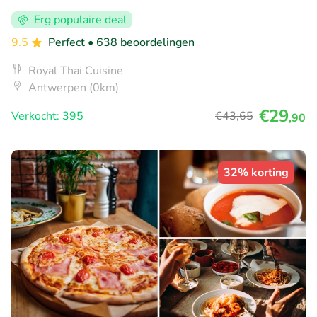
Erg populaire deal
9.5
Perfect
• 638 beoordelingen
Royal Thai Cuisine
Antwerpen (0km)
€29
Verkocht: 395
€43
,65
,90
32% korting