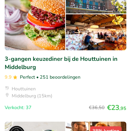
3-gangen keuzediner bij de Houttuinen in
Middelburg
9.9
Perfect
• 251 beoordelingen
Houttuinen
Middelburg (15km)
€23
Verkocht: 37
€36
,50
,95