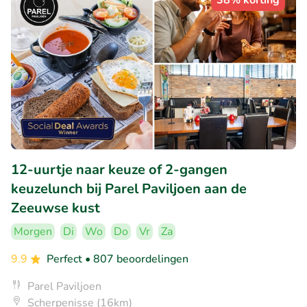
38% korting
12-uurtje naar keuze of 2-gangen
keuzelunch bij Parel Paviljoen aan de
Zeeuwse kust
Morgen
Di
Wo
Do
Vr
Za
9.9
Perfect
• 807 beoordelingen
Parel Paviljoen
Scherpenisse (16km)