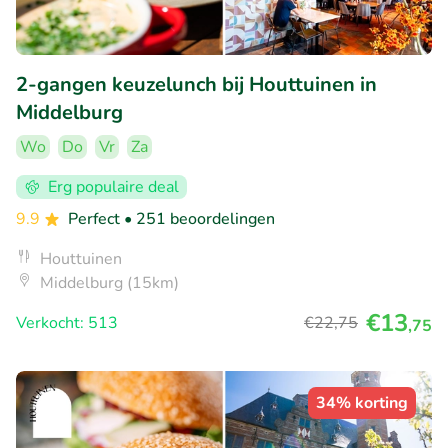
2-gangen keuzelunch bij Houttuinen in
Middelburg
Wo
Do
Vr
Za
Erg populaire deal
9.9
Perfect
• 251 beoordelingen
Houttuinen
Middelburg (15km)
€13
Verkocht: 513
€22
,75
,75
34% korting