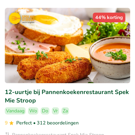
44% korting
12-uurtje bij Pannenkoekenrestaurant Spek
Mie Stroop
Vandaag
Wo
Do
Vr
Za
9
Perfect
• 312 beoordelingen
Pannenkoekenrestaurant Spek Mie Stroop