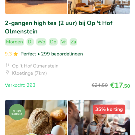
2-gangen high tea (2 uur) bij Op 't Hof
Olmenstein
Morgen
Di
Wo
Do
Vr
Za
9.3
Perfect
• 299 beoordelingen
Op 't Hof Olmenstein
Kloetinge (7km)
€17
Verkocht: 293
€24
,50
,50
35% korting