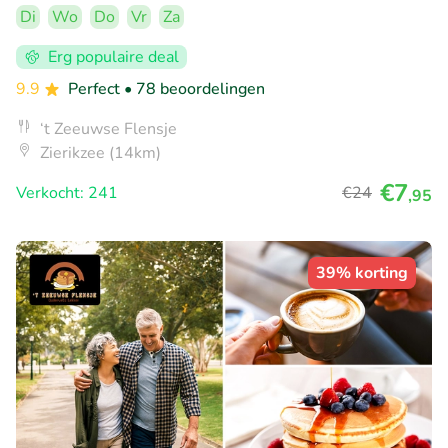
Di
Wo
Do
Vr
Za
Erg populaire deal
9.9
Perfect
• 78 beoordelingen
‘t Zeeuwse Flensje
Zierikzee (14km)
€7
Verkocht: 241
€24
,95
39% korting