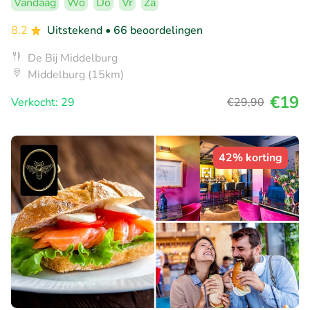
Vandaag
Wo
Do
Vr
Za
8.2
Uitstekend
• 66 beoordelingen
De Bij Middelburg
Middelburg (15km)
€19
Verkocht: 29
€29
,90
42% korting