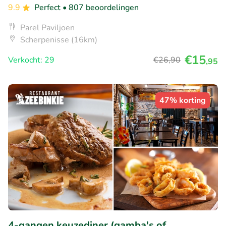
9.9
Perfect
• 807 beoordelingen
Parel Paviljoen
Scherpenisse (16km)
€15
Verkocht: 29
€26
,90
,95
47% korting
4-gangen keuzediner (gamba's of