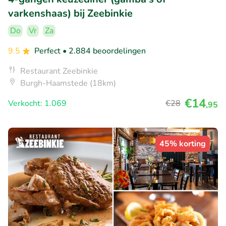
varkenshaas) bij Zeebinkie
Do
Vr
Za
9.5
Perfect
• 2.884 beoordelingen
Restaurant Zeebinkie
Burgh-Haamstede (18km)
€14
Verkocht: 1.069
€28
,95
45% korting