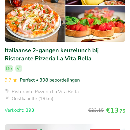
Italiaanse 2-gangen keuzelunch bij
Ristorante Pizzeria La Vita Bella
Do
Vr
9.7
Perfect
• 308 beoordelingen
Ristorante Pizzeria La Vita Bella
Oostkapelle (19km)
€13
Verkocht: 393
€23
,15
,75