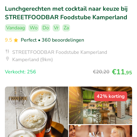
Lunchgerechten met cocktail naar keuze bij
STREETFOODBAR Foodstube Kamperland
Vandaag
Wo
Do
Vr
Za
9.5
Perfect
• 360 beoordelingen
STREETFOODBAR Foodstube Kamperland
Kamperland (9km)
€11
Verkocht: 256
€20
,20
,95
42% korting