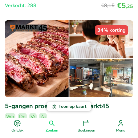
€5
Verkocht: 288
€8
,15
,25
34% korting
5-gangen proeverijdiner bij Markt45
Toon op kaart
Wo
Do
Vr
Za
Erg populaire deal
Ontdek
Zoeken
Boekingen
Menu