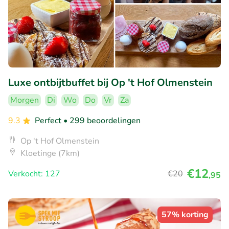
Luxe ontbijtbuffet bij Op 't Hof Olmenstein
Morgen
Di
Wo
Do
Vr
Za
9.3
Perfect
• 299 beoordelingen
Op 't Hof Olmenstein
Kloetinge (7km)
€12
Verkocht: 127
€20
,95
57% korting