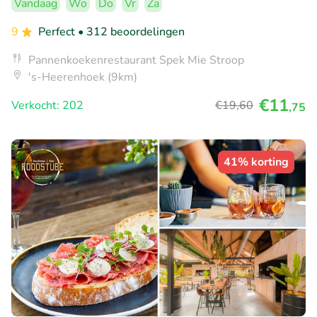
Vandaag
Wo
Do
Vr
Za
9
Perfect
• 312 beoordelingen
Pannenkoekenrestaurant Spek Mie Stroop
's-Heerenhoek (9km)
€11
Verkocht: 202
€19
,60
,75
41% korting