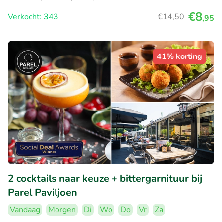
€8
Verkocht: 343
€14
,50
,95
41% korting
2 cocktails naar keuze + bittergarnituur bij
Parel Paviljoen
Vandaag
Morgen
Di
Wo
Do
Vr
Za