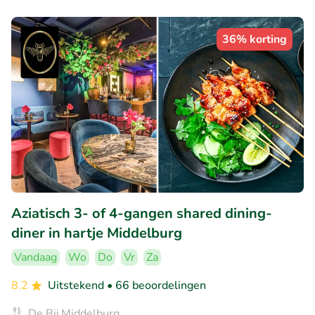
36% korting
Aziatisch 3- of 4-gangen shared dining-
diner in hartje Middelburg
Vandaag
Wo
Do
Vr
Za
8.2
Uitstekend
• 66 beoordelingen
De Bij Middelburg