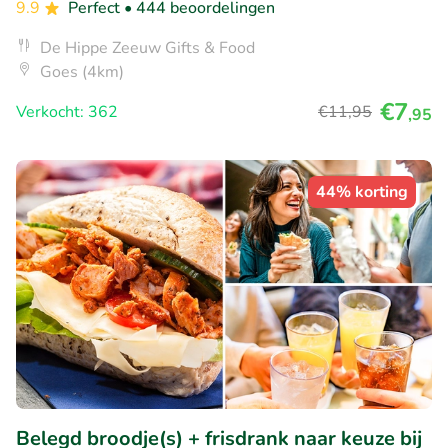
9.9
Perfect
• 444 beoordelingen
De Hippe Zeeuw Gifts & Food
Goes (4km)
€7
Verkocht: 362
€11
,95
,95
44% korting
Belegd broodje(s) + frisdrank naar keuze bij