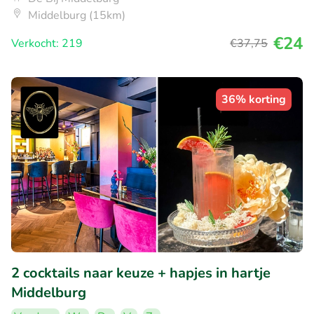
Middelburg (15km)
€24
Verkocht: 219
€37
,75
36% korting
2 cocktails naar keuze + hapjes in hartje
Middelburg