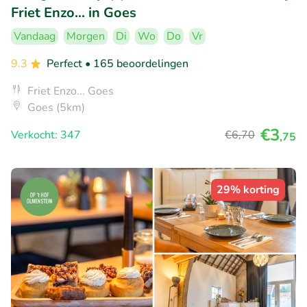
Friet Enzo... in Goes
Vandaag
Morgen
Di
Wo
Do
Vr
9.3
Perfect
• 165 beoordelingen
Friet Enzo... Goes
Goes (5km)
€3
Verkocht: 347
€6
,70
,75
29% korting