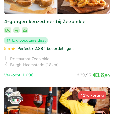
4-gangen keuzediner bij Zeebinkie
Do
Vr
Za
Erg populaire deal
9.5
Perfect
• 2.884 beoordelingen
Restaurant Zeebinkie
Burgh-Haamstede (18km)
€16
Verkocht: 1.096
€29
,95
,50
41% korting