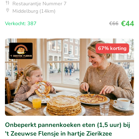
Restaurantje Nummer 7
Middelburg (14km)
€44
Verkocht: 387
€66
67% korting
Onbeperkt pannenkoeken eten (1,5 uur) bij
't Zeeuwse Flensje in hartje Zierikzee