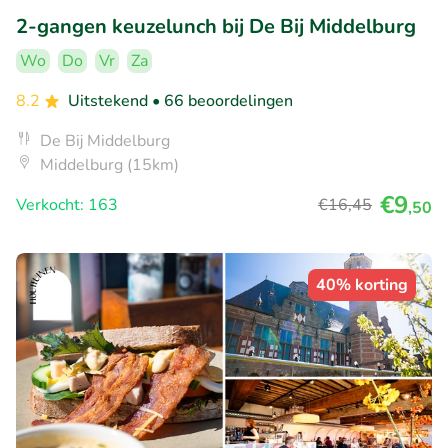
2-gangen keuzelunch bij De Bij Middelburg
Wo
Do
Vr
Za
8.2
Uitstekend
• 66 beoordelingen
De Bij Middelburg
Middelburg (15km)
€9
Verkocht: 163
€16
,45
,50
40% korting