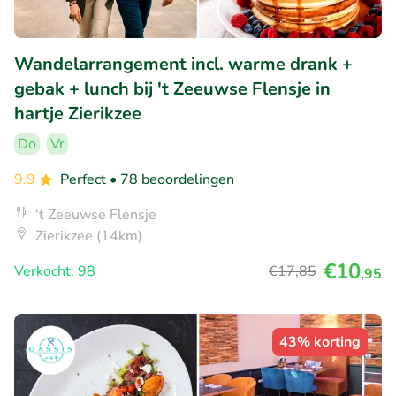
Wandelarrangement incl. warme drank +
gebak + lunch bij 't Zeeuwse Flensje in
hartje Zierikzee
Do
Vr
9.9
Perfect
• 78 beoordelingen
‘t Zeeuwse Flensje
Zierikzee (14km)
€10
Verkocht: 98
€17
,85
,95
43% korting