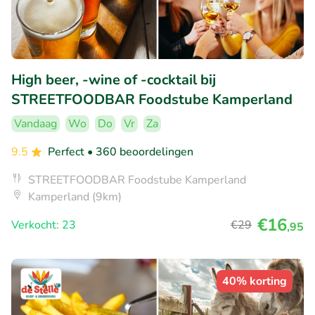
High beer, -wine of -cocktail bij
STREETFOODBAR Foodstube Kamperland
Vandaag
Wo
Do
Vr
Za
9.5
Perfect
• 360 beoordelingen
STREETFOODBAR Foodstube Kamperland
Kamperland (9km)
€16
Verkocht: 23
€29
,95
40% korting