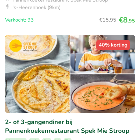
's-Heerenhoek (9km)
€8
Verkocht: 93
€15
,95
,95
40% korting
2- of 3-gangendiner bij
Pannenkoekenrestaurant Spek Mie Stroop