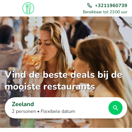
+3211960739
Bereikbaar tot 23:00 uur
Vind de beste deals bij de
mooiste restaurants
Zeeland
2 personen •
Flexibele datum