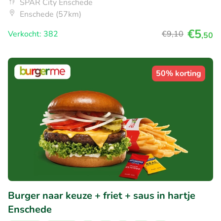
SPAR City Enschede
Enschede (57km)
€5
Verkocht: 382
€9
,10
,50
50% korting
Burger naar keuze + friet + saus in hartje
Enschede