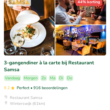
44% korting
3-gangendiner à la carte bij Restaurant
Samsa
Vandaag
Morgen
Zo
Ma
Di
Do
9.2
Perfect
• 916 beoordelingen
Restaurant Samsa
Winterswijk (61km)