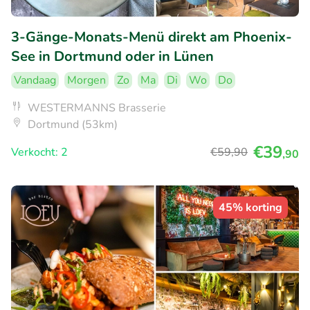
3-Gänge-Monats-Menü direkt am Phoenix-
See in Dortmund oder in Lünen
Vandaag
Morgen
Zo
Ma
Di
Wo
Do
WESTERMANNS Brasserie
Dortmund (53km)
€39
Verkocht: 2
€59
,90
,90
45% korting