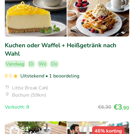
Kuchen oder Waffel + Heißgetränk nach
Wahl
Vandaag
Di
Wo
Do
8.5
Uitstekend
• 1 beoordeling
Little Break Café
Bochum (59km)
€3
Verkocht: 8
€6
,30
,90
46% korting