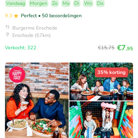
Vandaag
Morgen
Zo
Ma
Di
Wo
Do
9.3
Perfect
• 50 beoordelingen
Burgerme Enschede
Enschede (57km)
€7
Verkocht: 322
€15
,75
,95
35% korting