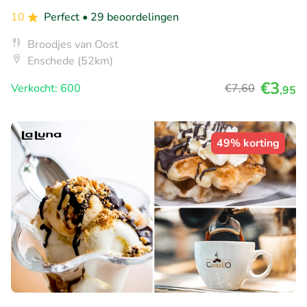
10
Perfect
• 29 beoordelingen
Broodjes van Oost
Enschede (52km)
€3
Verkocht: 600
€7
,60
,95
49% korting