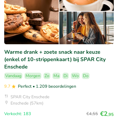
Warme drank + zoete snack naar keuze
(enkel of 10-strippenkaart) bij SPAR City
Enschede
Vandaag
Morgen
Zo
Ma
Di
Wo
Do
9.7
Perfect
• 1.209 beoordelingen
SPAR City Enschede
Enschede (57km)
€2
Verkocht: 183
€4
,55
,95