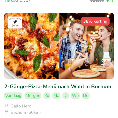
€1
Verkocht: 327
€11
,50
38% korting
2-Gänge-Pizza-Menü nach Wahl in Bochum
Vandaag
Morgen
Zo
Ma
Di
Wo
Do
Gallo Nero
Bochum (60km)