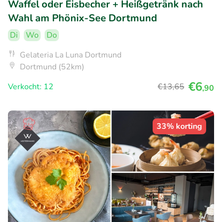
Waffel oder Eisbecher + Heißgetränk nach
Wahl am Phönix-See Dortmund
Di
Wo
Do
Gelateria La Luna Dortmund
Dortmund (52km)
€6
Verkocht: 12
€13
,65
,90
33% korting