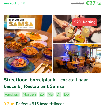
€27
Verkocht: 19
€49
,50
,50
52% korting
Streetfood-borrelplank + cocktail naar
keuze bij Restaurant Samsa
Vandaag
Morgen
Zo
Ma
Di
Do
9.2
Perfect
• 916 beoordelingen