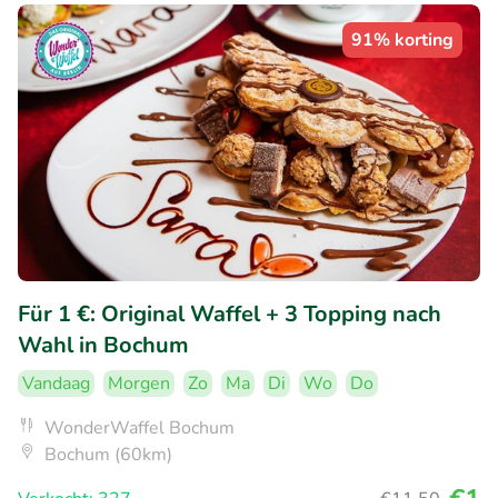
91% korting
Für 1 €: Original Waffel + 3 Topping nach
Wahl in Bochum
Vandaag
Morgen
Zo
Ma
Di
Wo
Do
WonderWaffel Bochum
Bochum (60km)