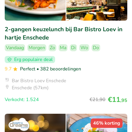
2-gangen keuzelunch bij Bar Bistro Loev in
hartje Enschede
Vandaag
Morgen
Zo
Ma
Di
Wo
Do
Erg populaire deal
9.7
Perfect
• 382 beoordelingen
Bar Bistro Loev Enschede
Enschede (57km)
€11
Verkocht: 1.524
€21
,90
,95
46% korting