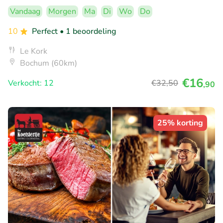
Vandaag
Morgen
Ma
Di
Wo
Do
10
Perfect
• 1 beoordeling
Le Kork
Bochum (60km)
€16
Verkocht: 12
€32
,50
,90
25% korting