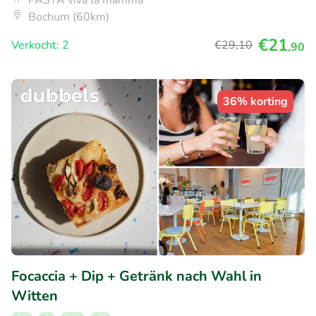
PASTA viva la mamma
Bochum (60km)
€21
Verkocht: 2
€29
,10
,90
36% korting
Focaccia + Dip + Getränk nach Wahl in
Witten