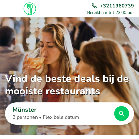
+3211960739
Bereikbaar tot 23:00 uur
Vind de beste deals bij de
mooiste restaurants
Münster
2 personen •
Flexibele datum