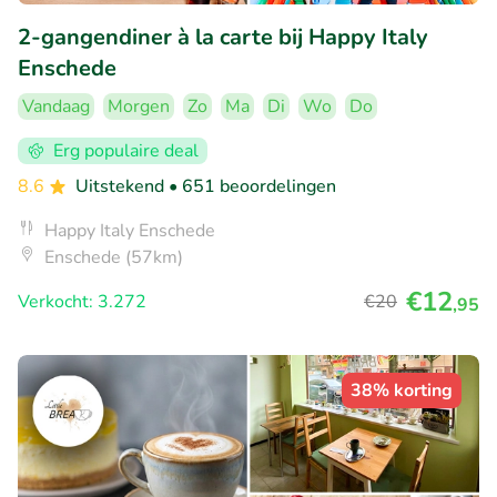
2-gangendiner à la carte bij Happy Italy
Enschede
Vandaag
Morgen
Zo
Ma
Di
Wo
Do
Erg populaire deal
8.6
Uitstekend
• 651 beoordelingen
Happy Italy Enschede
Enschede (57km)
€12
Verkocht: 3.272
€20
,95
38% korting