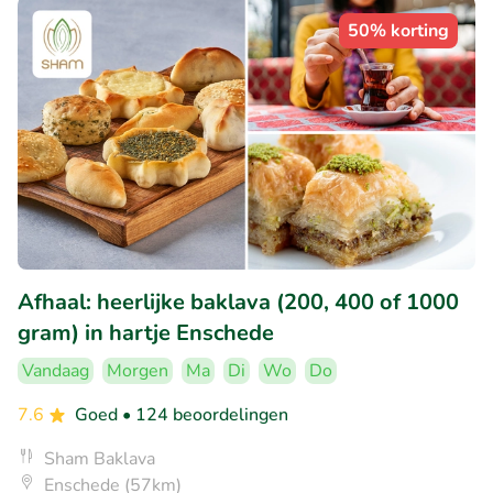
50% korting
Afhaal: heerlijke baklava (200, 400 of 1000
gram) in hartje Enschede
Vandaag
Morgen
Ma
Di
Wo
Do
7.6
Goed
• 124 beoordelingen
Sham Baklava
Enschede (57km)