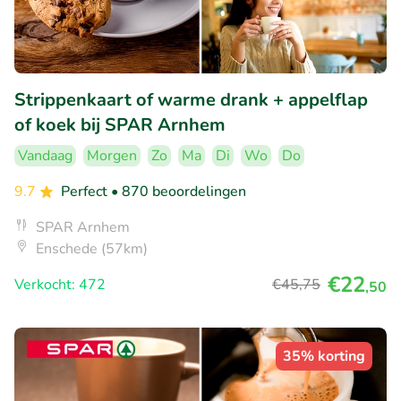
Strippenkaart of warme drank + appelflap
of koek bij SPAR Arnhem
Vandaag
Morgen
Zo
Ma
Di
Wo
Do
9.7
Perfect
• 870 beoordelingen
SPAR Arnhem
Enschede (57km)
€22
Verkocht: 472
€45
,75
,50
35% korting