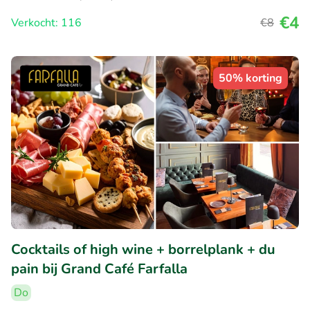
€4
Verkocht: 116
€8
50% korting
Cocktails of high wine + borrelplank + du
pain bij Grand Café Farfalla
Do