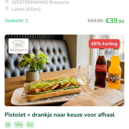
WESTERMANNS Brasserie
Lünen (41km)
€39
Verkocht: 2
€59
,90
,90
48% korting
Pistolet + drankje naar keuze voor afhaal
Di
Wo
Do