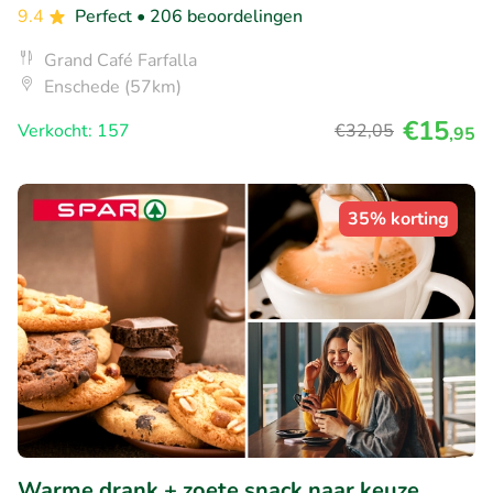
9.4
Perfect
• 206 beoordelingen
Grand Café Farfalla
Enschede (57km)
€15
Verkocht: 157
€32
,05
,95
35% korting
Warme drank + zoete snack naar keuze