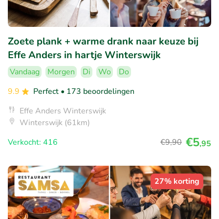
Zoete plank + warme drank naar keuze bij
Effe Anders in hartje Winterswijk
Vandaag
Morgen
Di
Wo
Do
9.9
Perfect
• 173 beoordelingen
Effe Anders Winterswijk
Winterswijk (61km)
€5
Verkocht: 416
€9
,90
,95
27% korting