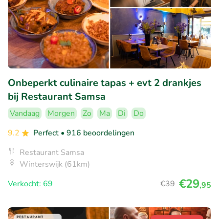
Onbeperkt culinaire tapas + evt 2 drankjes
bij Restaurant Samsa
Vandaag
Morgen
Zo
Ma
Di
Do
9.2
Perfect
• 916 beoordelingen
Restaurant Samsa
Winterswijk (61km)
€29
Verkocht: 69
€39
,95