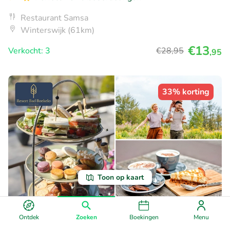
Restaurant Samsa
Winterswijk (61km)
€13
Verkocht: 3
€28
,95
,95
33% korting
Toon op kaart
Franse high tea (2 uur) of warme drank +
Ontdek
Zoeken
Boekingen
Menu