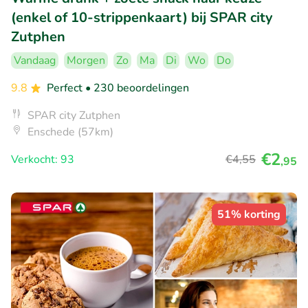
(enkel of 10-strippenkaart) bij SPAR city
Zutphen
Vandaag
Morgen
Zo
Ma
Di
Wo
Do
9.8
Perfect
• 230 beoordelingen
SPAR city Zutphen
Enschede (57km)
€2
Verkocht: 93
€4
,55
,95
51% korting