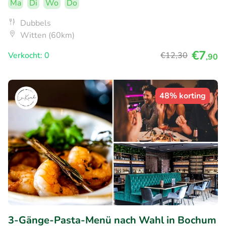
Ma
Di
Wo
Do
Dubbels
Witten (60km)
€7
Verkocht: 0
€12
,30
,90
48% korting
3-Gänge-Pasta-Menü nach Wahl in Bochum