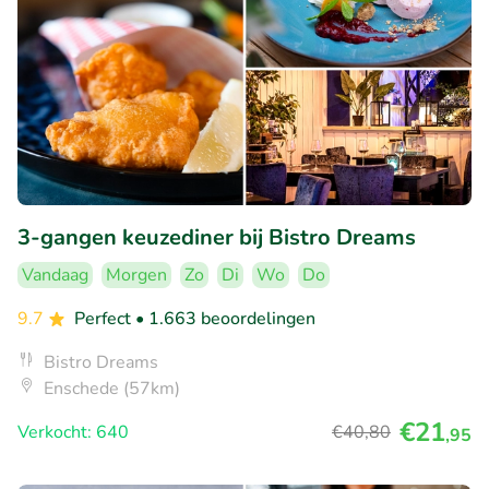
3-gangen keuzediner bij Bistro Dreams
Vandaag
Morgen
Zo
Di
Wo
Do
9.7
Perfect
• 1.663 beoordelingen
Bistro Dreams
Enschede (57km)
€21
Verkocht: 640
€40
,80
,95