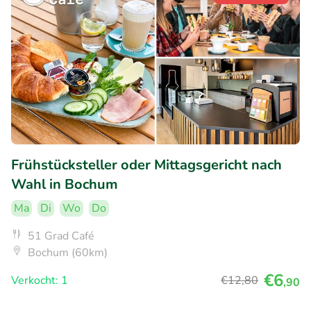
Frühstücksteller oder Mittagsgericht nach
Wahl in Bochum
Ma
Di
Wo
Do
51 Grad Café
Bochum (60km)
€6
Verkocht: 1
€12
,80
,90