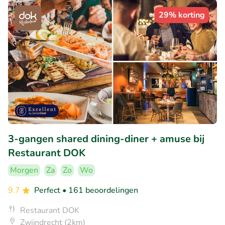
29% korting
3-gangen shared dining-diner + amuse bij
Restaurant DOK
Morgen
Za
Zo
Wo
9.7
Perfect
• 161 beoordelingen
Restaurant DOK
Zwijndrecht (2km)