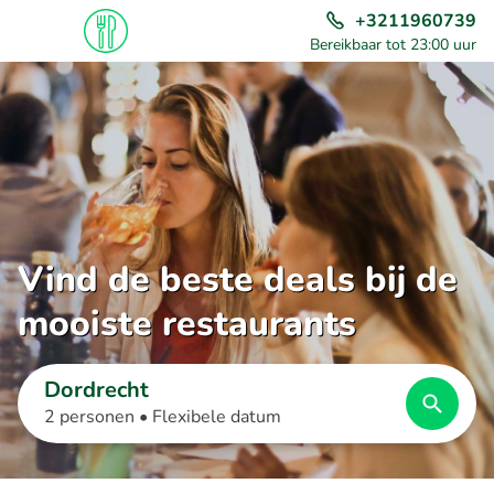
+3211960739
Bereikbaar tot 23:00 uur
Vind de beste deals bij de
mooiste restaurants
Dordrecht
2 personen •
Flexibele datum