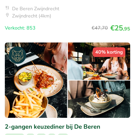
De Beren Zwijndrecht
Zwijndrecht (4km)
€25
Verkocht: 853
€47
,70
,95
40% korting
2-gangen keuzediner bij De Beren