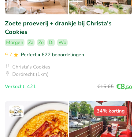
Zoete proeverij + drankje bij Christa's
Cookies
Morgen
Za
Zo
Di
Wo
9.7
Perfect
• 622 beoordelingen
Christa's Cookies
Dordrecht (1km)
€8
Verkocht: 421
€15
,65
,50
34% korting