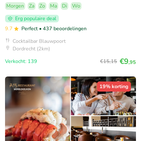
Morgen
Za
Zo
Ma
Di
Wo
Erg populaire deal
9.7
Perfect
• 437 beoordelingen
Cocktailbar Blauwpoort
Dordrecht (2km)
€9
Verkocht: 139
€15
,15
,95
19% korting