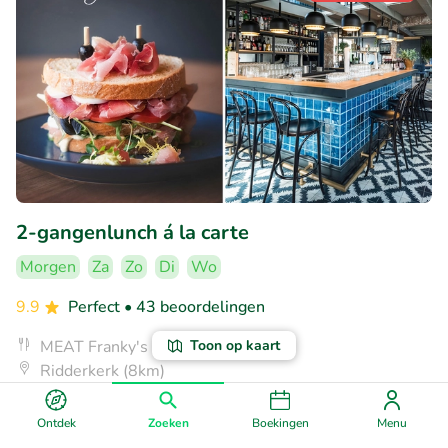
2-gangenlunch á la carte
Morgen
Za
Zo
Di
Wo
9.9
Perfect
• 43 beoordelingen
Toon op kaart
MEAT Franky's
Ridderkerk (8km)
€12
Verkocht: 86
€22
,95
Ontdek
Zoeken
Boekingen
Menu