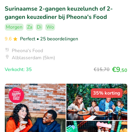
Surinaamse 2-gangen keuzelunch of 2-
gangen keuzediner bij Pheona's Food
Morgen
Za
Di
Wo
9.6
Perfect
• 25 beoordelingen
Pheona's Food
Alblasserdam (5km)
€9
Verkocht: 35
€15
,70
,50
35% korting