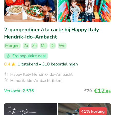
2-gangendiner à la carte bij Happy Italy
Hendrik-Ido-Ambacht
Morgen
Za
Zo
Ma
Di
Wo
Erg populaire deal
8.4
Uitstekend
• 310 beoordelingen
Happy Italy Hendrik-Ido-Ambacht
Hendrik-Ido-Ambacht (5km)
€12
Verkocht: 2.536
€20
,95
41% korting