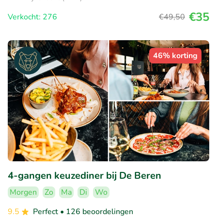
€35
Verkocht: 276
€49
,50
46% korting
4-gangen keuzediner bij De Beren
Morgen
Zo
Ma
Di
Wo
9.5
Perfect
• 126 beoordelingen