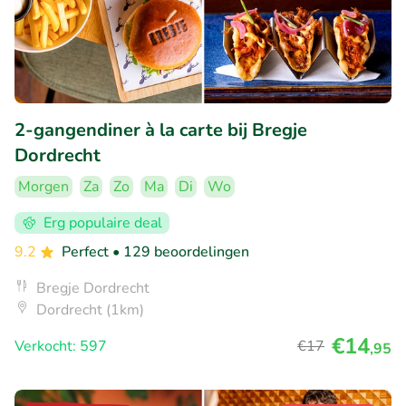
2-gangendiner à la carte bij Bregje
Dordrecht
Morgen
Za
Zo
Ma
Di
Wo
Erg populaire deal
9.2
Perfect
• 129 beoordelingen
Bregje Dordrecht
Dordrecht (1km)
€14
Verkocht: 597
€17
,95