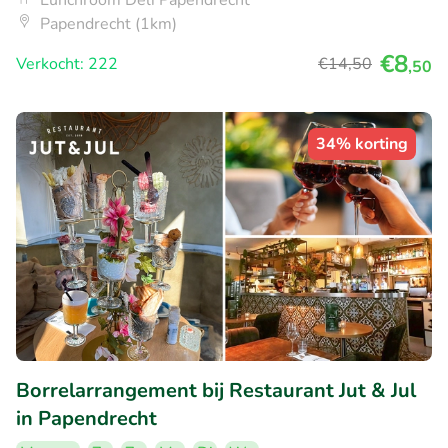
Papendrecht (1km)
€8
Verkocht: 222
€14
,50
,50
34% korting
Borrelarrangement bij Restaurant Jut & Jul
in Papendrecht