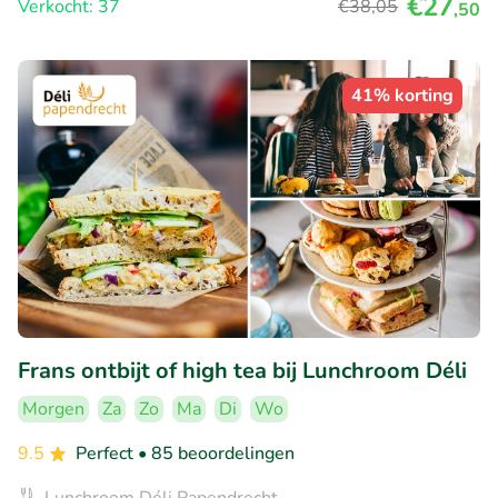
€27
Verkocht: 37
€38
,05
,50
41% korting
Frans ontbijt of high tea bij Lunchroom Déli
Morgen
Za
Zo
Ma
Di
Wo
9.5
Perfect
• 85 beoordelingen
Lunchroom Déli Papendrecht