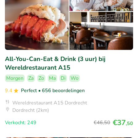
All-You-Can-Eat & Drink (3 uur) bij
Wereldrestaurant A15
Morgen
Za
Zo
Ma
Di
Wo
9.4
Perfect
• 656 beoordelingen
Wereldrestaurant A15 Dordrecht
Dordrecht (2km)
€37
Verkocht: 249
€46
,50
,50