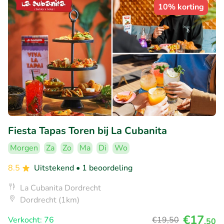
10% korting
Fiesta Tapas Toren bij La Cubanita
Morgen
Za
Zo
Ma
Di
Wo
8.5
Uitstekend
• 1 beoordeling
La Cubanita Dordrecht
Dordrecht (1km)
€17
Verkocht: 76
€19
,50
,50