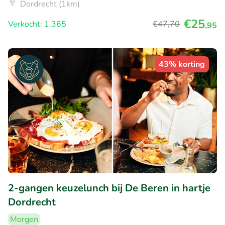
Dordrecht (1km)
€25
Verkocht: 1.365
€47
,70
,95
43% korting
2-gangen keuzelunch bij De Beren in hartje
Dordrecht
Morgen