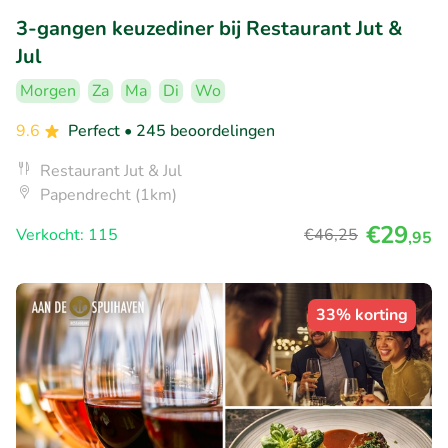
3-gangen keuzediner bij Restaurant Jut &
Jul
Morgen
Za
Ma
Di
Wo
9.6
Perfect
• 245 beoordelingen
Restaurant Jut & Jul
Papendrecht (1km)
€29
Verkocht: 115
€46
,25
,95
33% korting