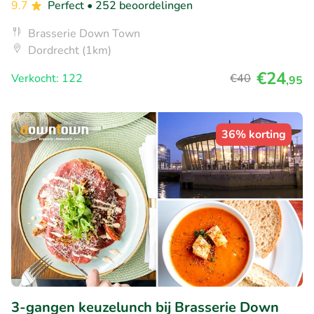
9.7
Perfect
• 252 beoordelingen
Brasserie Down Town
Dordrecht (1km)
€24
Verkocht: 122
€40
,95
36% korting
3-gangen keuzelunch bij Brasserie Down