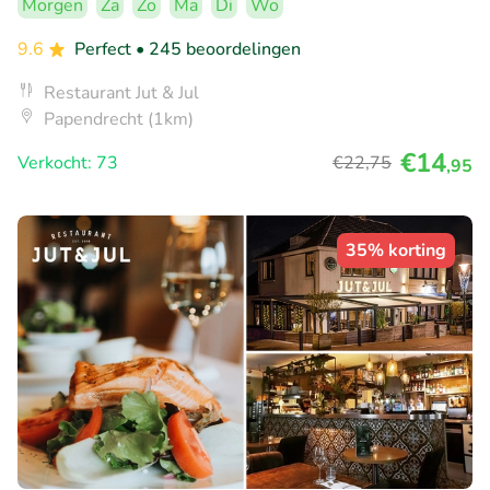
Morgen
Za
Zo
Ma
Di
Wo
9.6
Perfect
• 245 beoordelingen
Restaurant Jut & Jul
Papendrecht (1km)
€14
Verkocht: 73
€22
,75
,95
35% korting