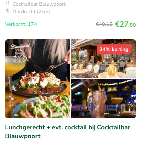
Cocktailbar Blauwpoort
Dordrecht (2km)
€27
Verkocht: 174
€49
,10
,50
34% korting
Lunchgerecht + evt. cocktail bij Cocktailbar
Blauwpoort