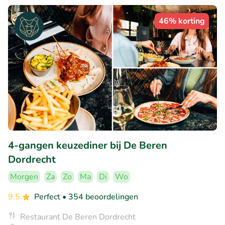
46% korting
4-gangen keuzediner bij De Beren
Dordrecht
Morgen
Za
Zo
Ma
Di
Wo
9.5
Perfect
• 354 beoordelingen
Restaurant De Beren Dordrecht