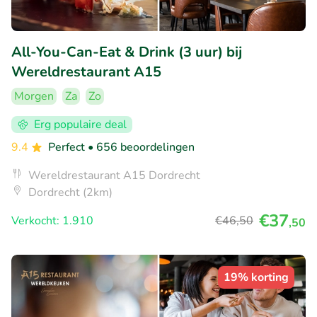
All-You-Can-Eat & Drink (3 uur) bij
Wereldrestaurant A15
Morgen
Za
Zo
Erg populaire deal
9.4
Perfect
• 656 beoordelingen
Wereldrestaurant A15 Dordrecht
Dordrecht (2km)
€37
Verkocht: 1.910
€46
,50
,50
19% korting