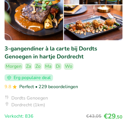
3-gangendiner à la carte bij Dordts
Genoegen in hartje Dordrecht
Morgen
Za
Zo
Ma
Di
Wo
Erg populaire deal
9.8
Perfect
• 229 beoordelingen
Dordts Genoegen
Dordrecht (1km)
€29
Verkocht: 836
€43
,05
,50