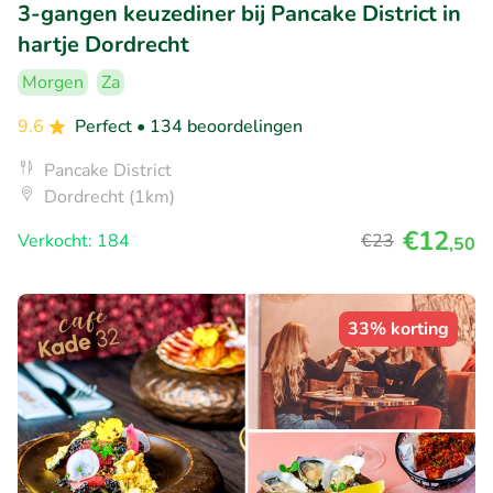
3-gangen keuzediner bij Pancake District in
hartje Dordrecht
Morgen
Za
9.6
Perfect
• 134 beoordelingen
Pancake District
Dordrecht (1km)
€12
Verkocht: 184
€23
,50
33% korting