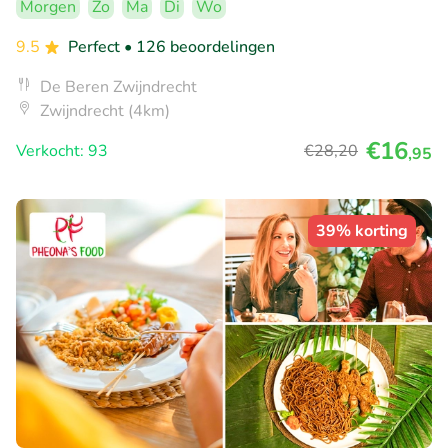
Morgen
Zo
Ma
Di
Wo
9.5
Perfect
• 126 beoordelingen
De Beren Zwijndrecht
Zwijndrecht (4km)
€16
Verkocht: 93
€28
,20
,95
39% korting