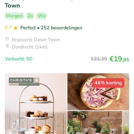
Town
Morgen
Zo
Wo
9.7
Perfect
• 252 beoordelingen
Brasserie Down Town
Dordrecht (1km)
€19
Verkocht: 50
€31
,35
,95
46% korting