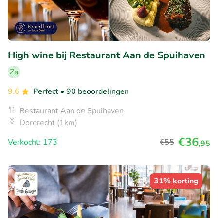
High wine bij Restaurant Aan de Spuihaven
Za
9.6
Perfect
• 90 beoordelingen
Restaurant Aan de Spuihaven
Dordrecht (1km)
€36
Verkocht: 173
€55
,95
31% korting