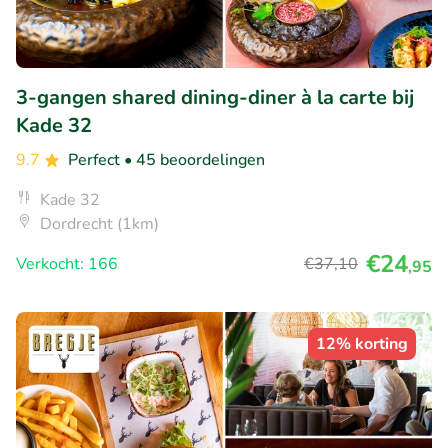
3-gangen shared dining-diner à la carte bij
Kade 32
9.7
Perfect
• 45 beoordelingen
Kade 32
Dordrecht (1km)
€24
Verkocht: 166
€37
,10
,95
12% korting