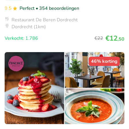
9.5
Perfect
• 354 beoordelingen
Restaurant De Beren Dordrecht
Dordrecht (1km)
€12
Verkocht: 1.786
€22
,50
46% korting