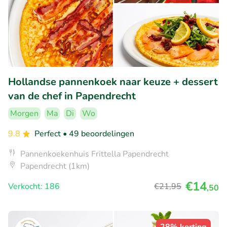
Hollandse pannenkoek naar keuze + dessert
van de chef in Papendrecht
Morgen
Ma
Di
Wo
9.8
Perfect
• 49 beoordelingen
Pannenkoekenhuis Frittella Papendrecht
Papendrecht (1km)
€14
Verkocht: 186
€21
,95
,50