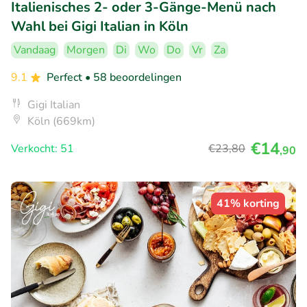
Italienisches 2- oder 3-Gänge-Menü nach
Wahl bei Gigi Italian in Köln
Vandaag
Morgen
Di
Wo
Do
Vr
Za
9.1
Perfect
• 58 beoordelingen
Gigi Italian
Köln (669km)
€14
Verkocht: 51
€23
,80
,90
41% korting