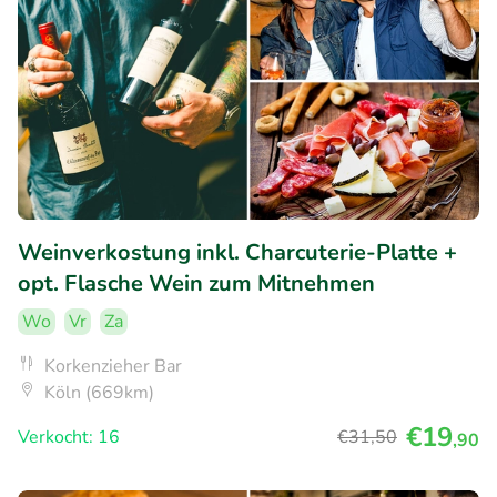
Weinverkostung inkl. Charcuterie-Platte +
opt. Flasche Wein zum Mitnehmen
Wo
Vr
Za
Korkenzieher Bar
Köln (669km)
€19
Verkocht: 16
€31
,50
,90