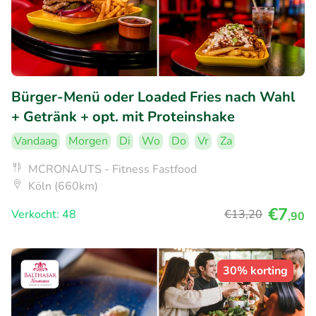
Bürger-Menü oder Loaded Fries nach Wahl
+ Getränk + opt. mit Proteinshake
Vandaag
Morgen
Di
Wo
Do
Vr
Za
MCRONAUTS - Fitness Fastfood
Köln (660km)
€7
Verkocht: 48
€13
,20
,90
30% korting