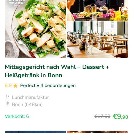
Mittagsgericht nach Wahl + Dessert +
Heißgetränk in Bonn
9.9
Perfect
• 4 beoordelingen
Lunchmanufaktur
Bonn (648km)
€9
Verkocht: 6
€17
,50
,90