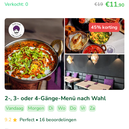
€11
Verkocht: 0
€19
,90
45% korting
2-, 3- oder 4-Gänge-Menü nach Wahl
Vandaag
Morgen
Di
Wo
Do
Vr
Za
9.2
Perfect
• 16 beoordelingen