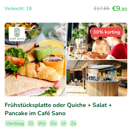
€9
Verkocht: 18
€17
,65
,90
30% korting
Frühstücksplatte oder Quiche + Salat +
Pancake im Café Sano
Vandaag
Di
Wo
Do
Vr
Za