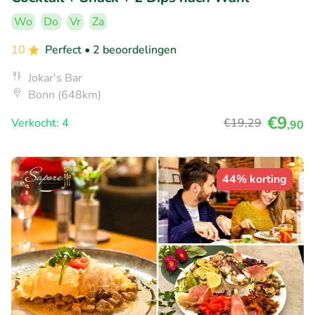
Wo
Do
Vr
Za
10
Perfect
• 2 beoordelingen
Jokar's Bar
Bonn (648km)
€9
Verkocht: 4
€19
,29
,90
44% korting