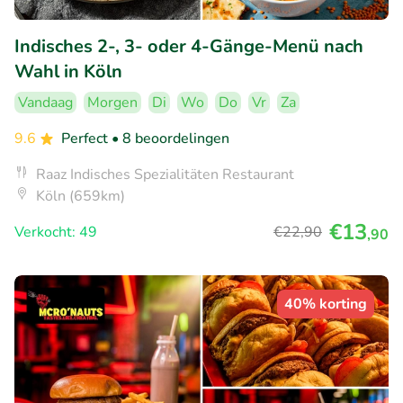
Indisches 2-, 3- oder 4-Gänge-Menü nach
Wahl in Köln
Vandaag
Morgen
Di
Wo
Do
Vr
Za
9.6
Perfect
• 8 beoordelingen
Raaz Indisches Spezialitäten Restaurant
Köln (659km)
€13
Verkocht: 49
€22
,90
,90
40% korting