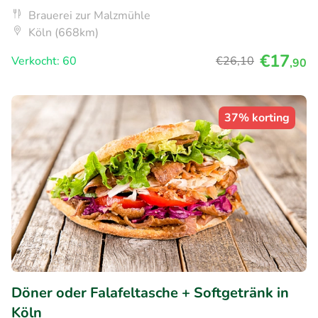
Brauerei zur Malzmühle
Köln (668km)
€17
Verkocht: 60
€26
,10
,90
37% korting
Döner oder Falafeltasche + Softgetränk in
Köln