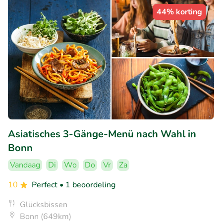
44% korting
Asiatisches 3-Gänge-Menü nach Wahl in
Bonn
Vandaag
Di
Wo
Do
Vr
Za
10
Perfect
• 1 beoordeling
Glücksbissen
Bonn (649km)