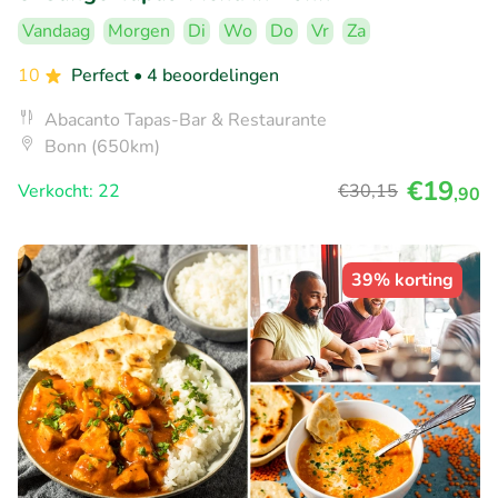
Vandaag
Morgen
Di
Wo
Do
Vr
Za
10
Perfect
• 4 beoordelingen
Abacanto Tapas-Bar & Restaurante
Bonn (650km)
€19
Verkocht: 22
€30
,15
,90
39% korting