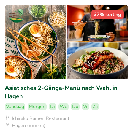
37% korting
Asiatisches 2-Gänge-Menü nach Wahl in
Hagen
Vandaag
Morgen
Di
Wo
Do
Vr
Za
Ichiraku Ramen Restaurant
Hagen (666km)