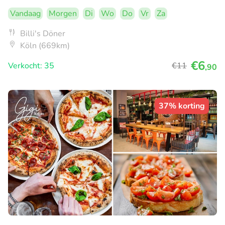
Vandaag
Morgen
Di
Wo
Do
Vr
Za
Billi's Döner
Köln (669km)
€6
Verkocht: 35
€11
,90
37% korting