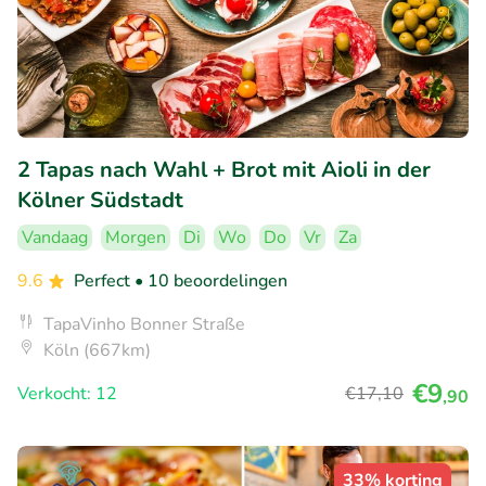
2 Tapas nach Wahl + Brot mit Aioli in der
Kölner Südstadt
Vandaag
Morgen
Di
Wo
Do
Vr
Za
9.6
Perfect
• 10 beoordelingen
TapaVinho Bonner Straße
Köln (667km)
€9
Verkocht: 12
€17
,10
,90
33% korting