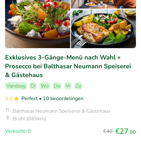
Exklusives 3-Gänge-Menü nach Wahl +
Prosecco bei Balthasar Neumann Speiserei
& Gästehaus
Vandaag
Di
Wo
Do
Vr
Za
9.6
Perfect
• 10 beoordelingen
Balthasar Neumann Speiserei & Gästehaus
Brühl (665km)
€27
Verkocht: 0
€40
,90