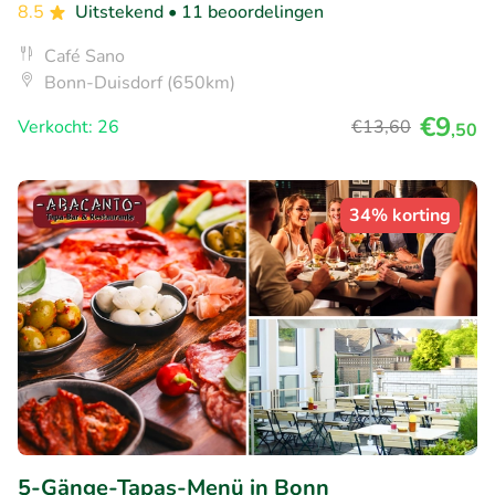
8.5
Uitstekend
• 11 beoordelingen
Café Sano
Bonn-Duisdorf (650km)
€9
Verkocht: 26
€13
,60
,50
34% korting
5-Gänge-Tapas-Menü in Bonn