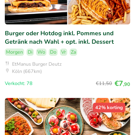
Burger oder Hotdog inkl. Pommes und
Getränk nach Wahl + opt. inkl. Dessert
Morgen
Di
Wo
Do
Vr
Za
EtManus Burger Deutz
Köln (667km)
€7
Verkocht: 78
€11
,50
,90
42% korting