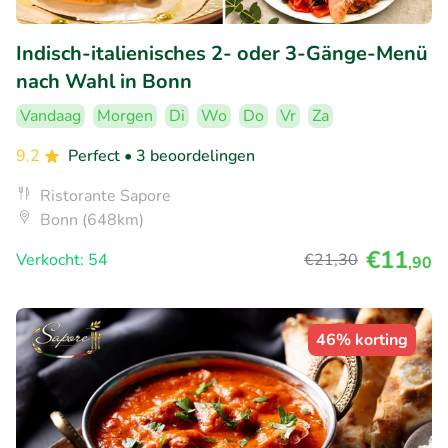
Indisch-italienisches 2- oder 3-Gänge-Menü
nach Wahl in Bonn
Vandaag
Morgen
Di
Wo
Do
Vr
Za
9.2
Perfect
• 3 beoordelingen
Ristorante Sapore
Bonn (648km)
€11
Verkocht: 54
€21
,30
,90
46% korting