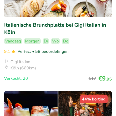
Italienische Brunchplatte bei Gigi Italian in
Köln
Vandaag
Morgen
Di
Wo
Do
9.1
Perfect
• 58 beoordelingen
Gigi Italian
Köln (669km)
€9
Verkocht: 20
€17
,95
44% korting