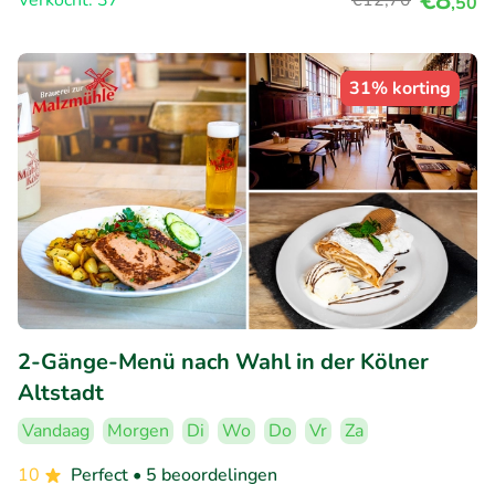
€8
Verkocht: 37
€12
,70
,50
31% korting
2-Gänge-Menü nach Wahl in der Kölner
Altstadt
Vandaag
Morgen
Di
Wo
Do
Vr
Za
10
Perfect
• 5 beoordelingen