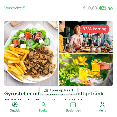
€5
Verkocht: 5
€10
,60
,90
33% korting
Toon op kaart
Gyrosteller oder Taxiteller + Softgetränk
(0,33 l) oder Cocktail nach Wahl
Vandaag
Di
Wo
Do
Vr
Za
Ontdek
Zoeken
Boekingen
Menu