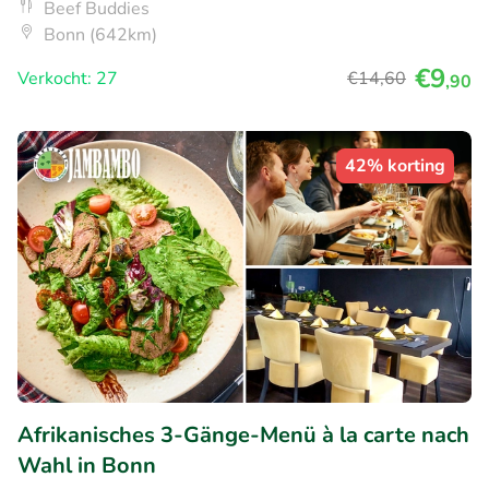
Beef Buddies
Bonn (642km)
€9
Verkocht: 27
€14
,60
,90
42% korting
Afrikanisches 3-Gänge-Menü à la carte nach
Wahl in Bonn