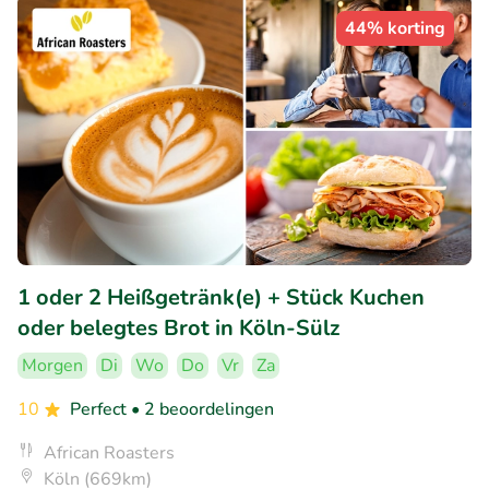
44% korting
1 oder 2 Heißgetränk(e) + Stück Kuchen
oder belegtes Brot in Köln-Sülz
Morgen
Di
Wo
Do
Vr
Za
10
Perfect
• 2 beoordelingen
African Roasters
Köln (669km)