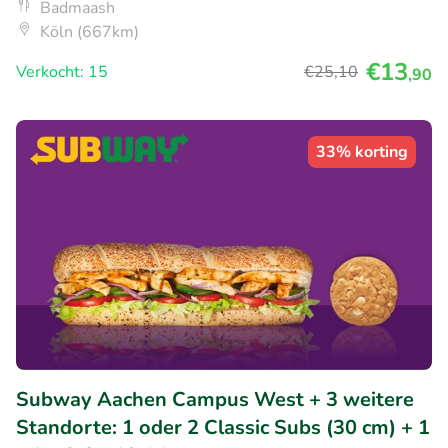
Badmaash
Köln (667km)
€13
Verkocht: 15
€25
,10
,90
33% korting
Subway Aachen Campus West + 3 weitere
Standorte: 1 oder 2 Classic Subs (30 cm) + 1