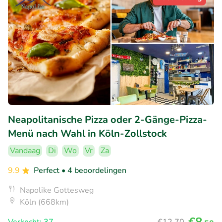
Neapolitanische Pizza oder 2-Gänge-Pizza-
Menü nach Wahl in Köln-Zollstock
Vandaag
Di
Wo
Vr
Za
9.9
Perfect
• 4 beoordelingen
Napolike Gottesweg
Köln (668km)