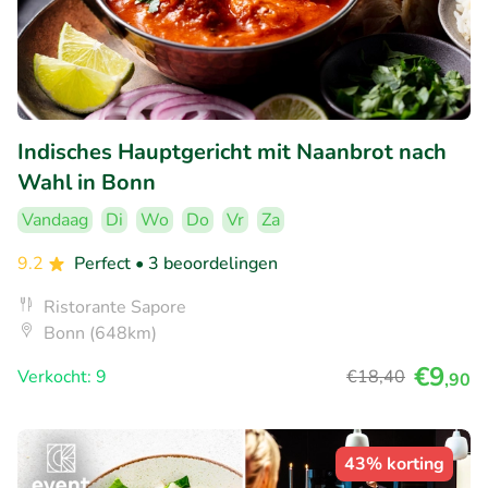
Indisches Hauptgericht mit Naanbrot nach
Wahl in Bonn
Vandaag
Di
Wo
Do
Vr
Za
9.2
Perfect
• 3 beoordelingen
Ristorante Sapore
Bonn (648km)
€9
Verkocht: 9
€18
,40
,90
43% korting