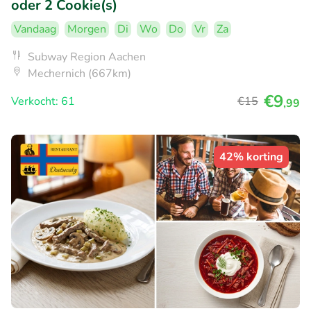
oder 2 Cookie(s)
Vandaag
Morgen
Di
Wo
Do
Vr
Za
Subway Region Aachen
Mechernich (667km)
€9
Verkocht: 61
€15
,99
42% korting