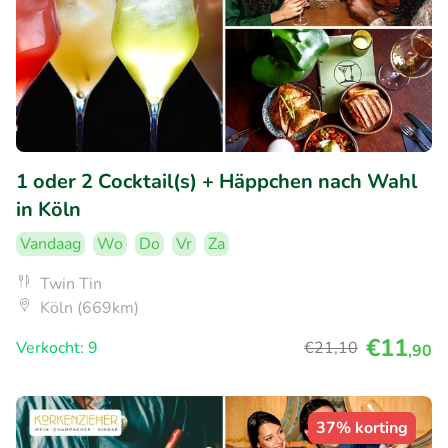
1 oder 2 Cocktail(s) + Häppchen nach Wahl
in Köln
Vandaag
Wo
Do
Vr
Za
Twin Tin
Köln (669km)
€11
Verkocht: 9
€21
,10
,90
37% korting