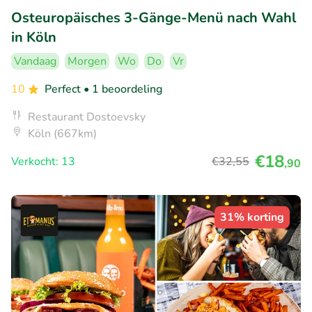
Osteuropäisches 3-Gänge-Menü nach Wahl
in Köln
Vandaag
Morgen
Wo
Do
Vr
10
Perfect
• 1 beoordeling
Restaurant Dostoevsky
Köln (667km)
€18
Verkocht: 13
€32
,55
,90
31% korting