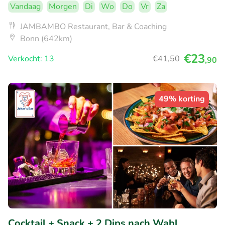
Vandaag
Morgen
Di
Wo
Do
Vr
Za
JAMBAMBO Restaurant, Bar & Coaching
Bonn (642km)
€23
Verkocht: 13
€41
,50
,90
49% korting
Cocktail + Snack + 2 Dips nach Wahl