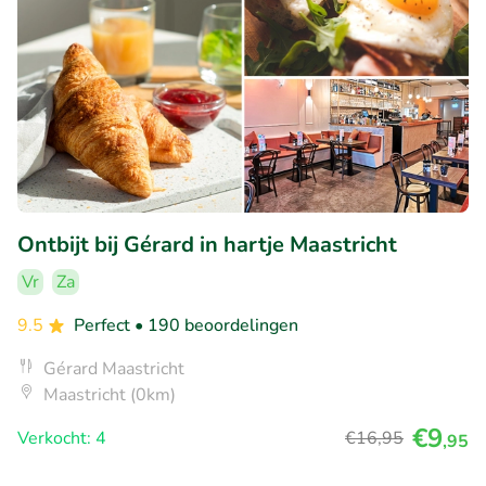
Ontbijt bij Gérard in hartje Maastricht
Vr
Za
9.5
Perfect
• 190 beoordelingen
Gérard Maastricht
Maastricht (0km)
€9
Verkocht: 4
€16
,95
,95