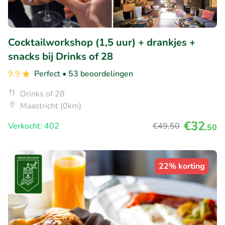
Cocktailworkshop (1,5 uur) + drankjes +
snacks bij Drinks of 28
9.9
Perfect
• 53 beoordelingen
Drinks of 28
Maastricht (0km)
€32
Verkocht: 402
€49
,50
,50
22% korting