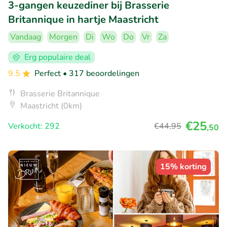
3-gangen keuzediner bij Brasserie
Britannique in hartje Maastricht
Vandaag
Morgen
Di
Wo
Do
Vr
Za
Erg populaire deal
9.5
Perfect
• 317 beoordelingen
Brasserie Britannique
Maastricht (0km)
€25
Verkocht: 292
€44
,95
,50
15% korting