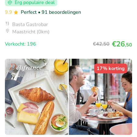
Erg populaire deal
9.9
Perfect
• 91 beoordelingen
Basta Gastrobar
Maastricht (0km)
€26
Verkocht: 196
€42
,50
,50
17% korting