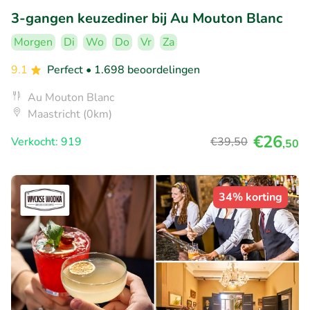
3-gangen keuzediner bij Au Mouton Blanc
Morgen
Di
Wo
Do
Vr
Za
9.1
Perfect
• 1.698 beoordelingen
Au Mouton Blanc
Maastricht (0km)
€26
Verkocht: 919
€39
,50
,50
34% korting