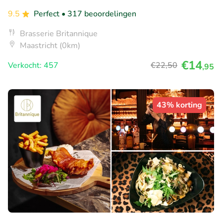
9.5
Perfect
• 317 beoordelingen
Brasserie Britannique
Maastricht (0km)
€14
Verkocht: 457
€22
,50
,95
43% korting