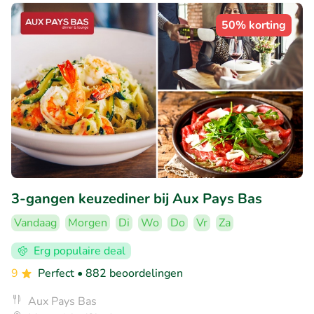
50% korting
3-gangen keuzediner bij Aux Pays Bas
Vandaag
Morgen
Di
Wo
Do
Vr
Za
Erg populaire deal
9
Perfect
• 882 beoordelingen
Aux Pays Bas