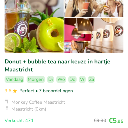
Donut + bubble tea naar keuze in hartje
Maastricht
Vandaag
Morgen
Di
Wo
Do
Vr
Za
9.6
Perfect
• 7 beoordelingen
Monkey Coffee Maastricht
Maastricht (0km)
€5
Verkocht: 471
€9
,30
,95