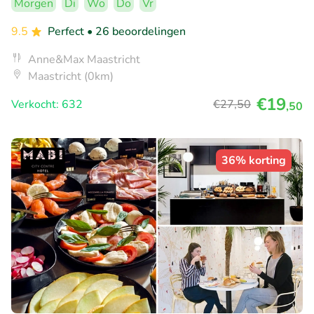
Morgen
Di
Wo
Do
Vr
9.5
Perfect
• 26 beoordelingen
Anne&Max Maastricht
Maastricht (0km)
€19
Verkocht: 632
€27
,50
,50
36% korting