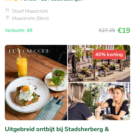
Stoof Maastricht
Maastricht (0km)
€19
Verkocht: 48
€27
,25
40% korting
Uitgebreid ontbijt bij Stadsherberg &