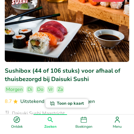
Sushibox (44 of 106 stuks) voor afhaal of
thuisbezorgd bij Daisuki Sushi
Morgen
Di
Do
Vr
Za
8.7
Uitstekend
• 1.005 beoordelingen
Toon op kaart
Daisuki Sushi Maastricht
Maastricht (2km)
Ontdek
Zoeken
Boekingen
Menu
€29
Verkocht: 299
€52
,80
,50