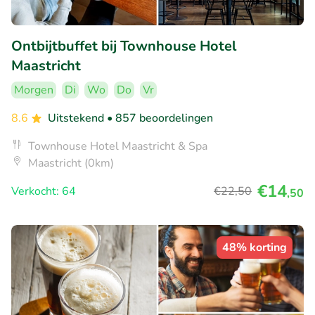
Ontbijtbuffet bij Townhouse Hotel
Maastricht
Morgen
Di
Wo
Do
Vr
8.6
Uitstekend
• 857 beoordelingen
Townhouse Hotel Maastricht & Spa
Maastricht (0km)
€14
Verkocht: 64
€22
,50
,50
48% korting