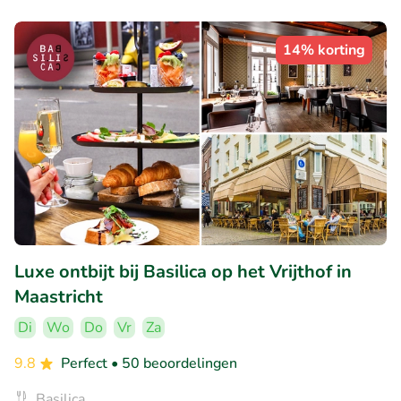
14% korting
Luxe ontbijt bij Basilica op het Vrijthof in
Maastricht
Di
Wo
Do
Vr
Za
9.8
Perfect
• 50 beoordelingen
Basilica