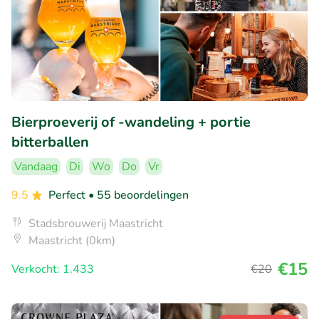
Bierproeverij of -wandeling + portie
bitterballen
Vandaag
Di
Wo
Do
Vr
9.5
Perfect
• 55 beoordelingen
Stadsbrouwerij Maastricht
Maastricht (0km)
€15
Verkocht: 1.433
€20