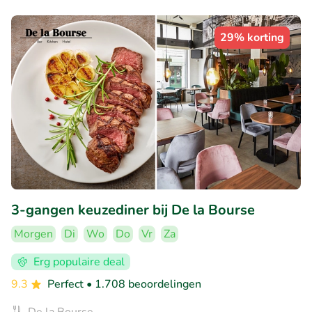
29% korting
3-gangen keuzediner bij De la Bourse
Morgen
Di
Wo
Do
Vr
Za
Erg populaire deal
9.3
Perfect
• 1.708 beoordelingen
De la Bourse