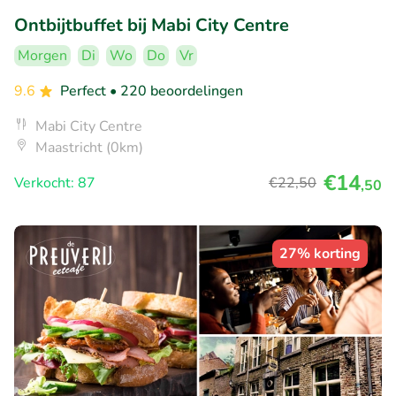
Ontbijtbuffet bij Mabi City Centre
Morgen
Di
Wo
Do
Vr
9.6
Perfect
• 220 beoordelingen
Mabi City Centre
Maastricht (0km)
€14
Verkocht: 87
€22
,50
,50
27% korting