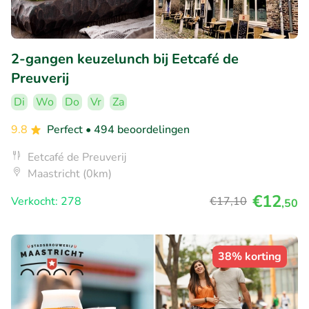
2-gangen keuzelunch bij Eetcafé de
Preuverij
Di
Wo
Do
Vr
Za
9.8
Perfect
• 494 beoordelingen
Eetcafé de Preuverij
Maastricht (0km)
€12
Verkocht: 278
€17
,10
,50
38% korting