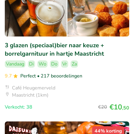
3 glazen (speciaal)bier naar keuze +
borrelgarnituur in hartje Maastricht
Vandaag
Di
Wo
Do
Vr
Za
9.7
Perfect
• 217 beoordelingen
Café Heugemerveld
Maastricht (1km)
€10
Verkocht: 38
€20
,50
44% korting