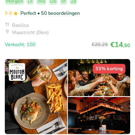
Morgen
Di
Wo
Do
Vr
Za
9.8
Perfect
• 50 beoordelingen
Basilica
Maastricht (0km)
€14
Verkocht: 100
€20
,25
,50
33% korting