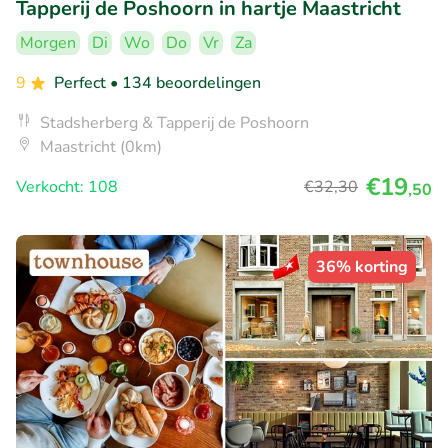
Tapperij de Poshoorn in hartje Maastricht
Morgen
Di
Wo
Do
Vr
Za
9
Perfect
• 134 beoordelingen
Stadsherberg & Tapperij de Poshoorn
Maastricht (0km)
€19
Verkocht: 108
€32
,30
,50
36% korting