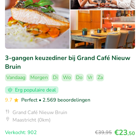
3-gangen keuzediner bij Grand Café Nieuw
Bruin
Vandaag
Morgen
Di
Wo
Do
Vr
Za
Erg populaire deal
9.7
Perfect
• 2.569 beoordelingen
Grand Café Nieuw Bruin
Maastricht (0km)
€23
Verkocht: 902
€39
,95
,50