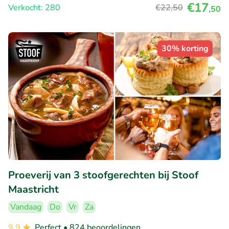
€17
Verkocht: 280
€22
,50
,50
30% korting
Proeverij van 3 stoofgerechten bij Stoof
Maastricht
Vandaag
Do
Vr
Za
9.9
Perfect
• 824 beoordelingen