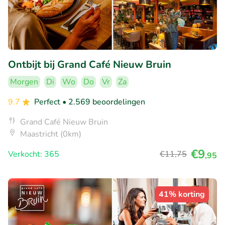
Ontbijt bij Grand Café Nieuw Bruin
Morgen
Di
Wo
Do
Vr
Za
9.7
Perfect
• 2.569 beoordelingen
Grand Café Nieuw Bruin
Maastricht (0km)
€9
Verkocht: 365
€11
,75
,95
41% korting