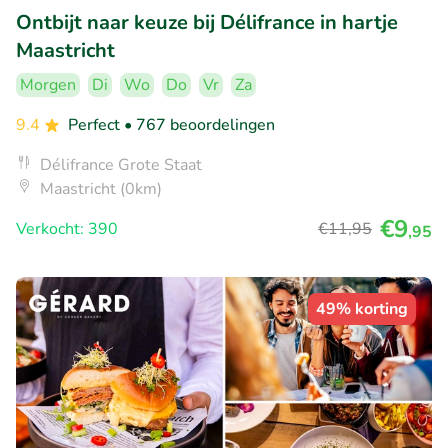
Ontbijt naar keuze bij Délifrance in hartje
Maastricht
Morgen
Di
Wo
Do
Vr
Za
9.4
Perfect
• 767 beoordelingen
Délifrance Grote Staat
Maastricht (0km)
€9
Verkocht: 390
€11
,95
,95
49% korting