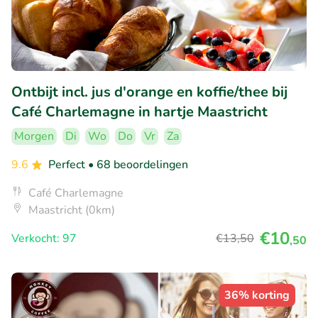
Ontbijt incl. jus d'orange en koffie/thee bij
Café Charlemagne in hartje Maastricht
Morgen
Di
Wo
Do
Vr
Za
9.6
Perfect
• 68 beoordelingen
Café Charlemagne
Maastricht (0km)
€10
Verkocht: 97
€13
,50
,50
36% korting