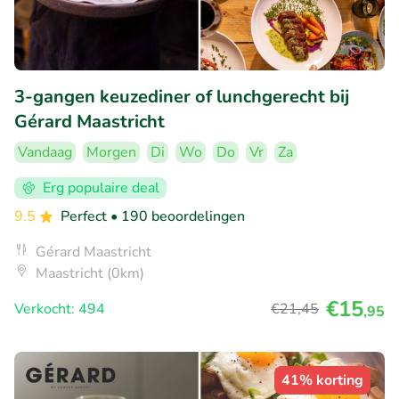
3-gangen keuzediner of lunchgerecht bij
Gérard Maastricht
Vandaag
Morgen
Di
Wo
Do
Vr
Za
Erg populaire deal
9.5
Perfect
• 190 beoordelingen
Gérard Maastricht
Maastricht (0km)
€15
Verkocht: 494
€21
,45
,95
41% korting