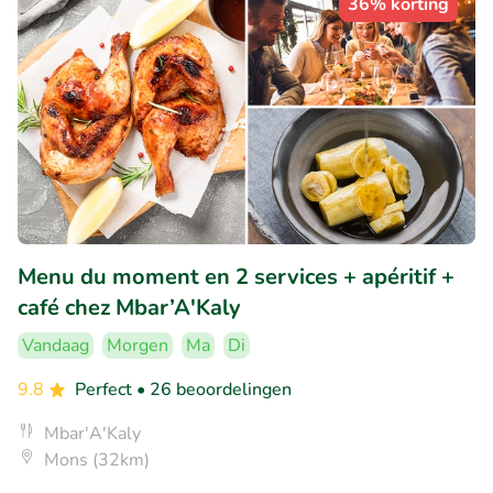
36% korting
Menu du moment en 2 services + apéritif +
café chez Mbar’A'Kaly
Vandaag
Morgen
Ma
Di
9.8
Perfect
• 26 beoordelingen
Mbar'A'Kaly
Mons (32km)