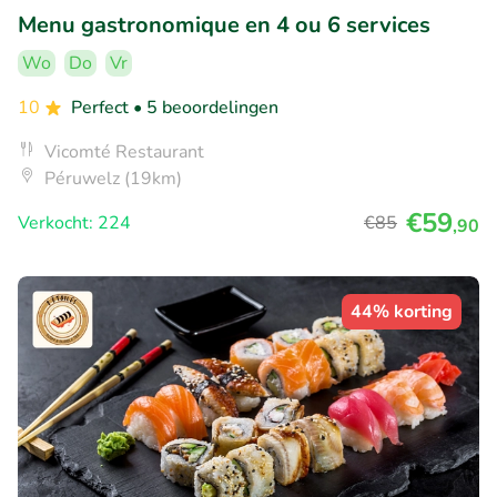
Menu gastronomique en 4 ou 6 services
Wo
Do
Vr
10
Perfect
• 5 beoordelingen
Vicomté Restaurant
Péruwelz (19km)
€59
Verkocht: 224
€85
,90
44% korting