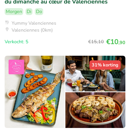
du dimanche au cœur de Valenciennes
Morgen
Di
Do
Yummy Valenciennes
Valenciennes (0km)
€10
Verkocht: 5
€15
,10
,90
31% korting