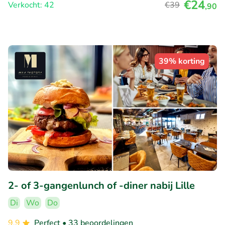
€24
Verkocht: 42
€39
,90
39% korting
2- of 3-gangenlunch of -diner nabij Lille
Di
Wo
Do
9.9
Perfect
• 33 beoordelingen