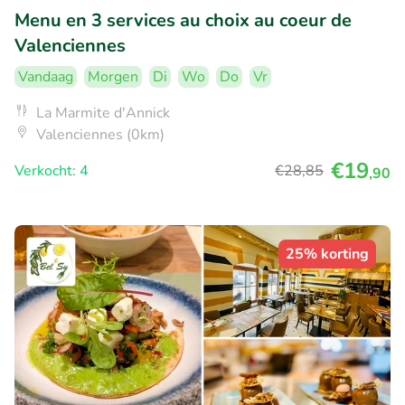
Menu en 3 services au choix au coeur de
Valenciennes
Vandaag
Morgen
Di
Wo
Do
Vr
La Marmite d'Annick
Valenciennes (0km)
€19
Verkocht: 4
€28
,85
,90
25% korting