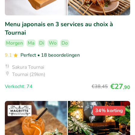
Menu japonais en 3 services au choix à
Tournai
Morgen
Ma
Di
Wo
Do
9.1
Perfect
• 18 beoordelingen
Sakura Tournai
Tournai (29km)
€27
Verkocht: 74
€38
,45
,90
34% korting