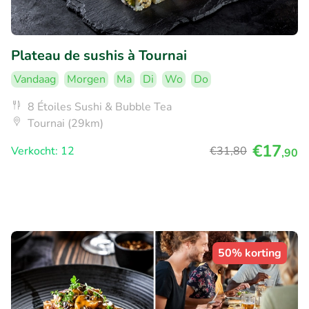
Plateau de sushis à Tournai
Vandaag
Morgen
Ma
Di
Wo
Do
8 Étoiles Sushi & Bubble Tea
Tournai (29km)
€17
Verkocht: 12
€31
,80
,90
50% korting