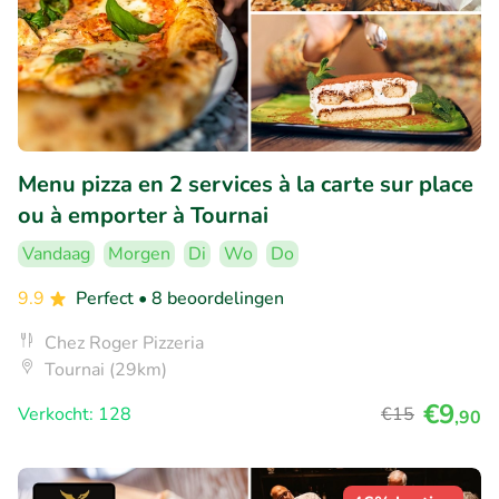
Menu pizza en 2 services à la carte sur place
ou à emporter à Tournai
Vandaag
Morgen
Di
Wo
Do
9.9
Perfect
• 8 beoordelingen
Chez Roger Pizzeria
Tournai (29km)
€9
Verkocht: 128
€15
,90