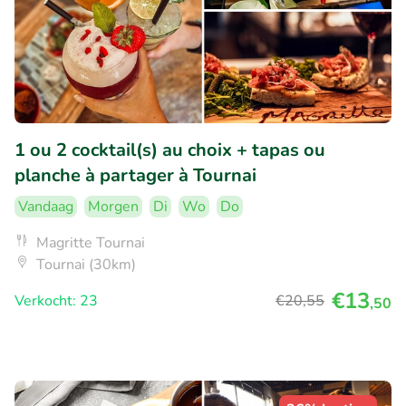
1 ou 2 cocktail(s) au choix + tapas ou
planche à partager à Tournai
Vandaag
Morgen
Di
Wo
Do
Magritte Tournai
Tournai (30km)
€13
Verkocht: 23
€20
,55
,50