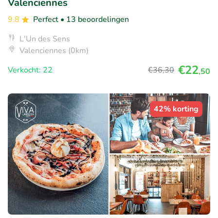
Valenciennes
9.8
Perfect
• 13 beoordelingen
L'Un des Sens
Valenciennes (0km)
€22
Verkocht: 22
€36
,30
,50
42% korting