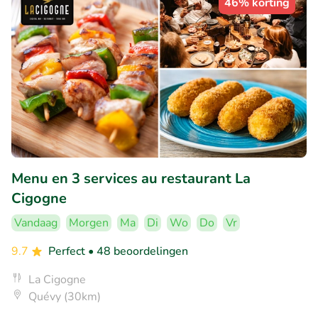
46% korting
Menu en 3 services au restaurant La
Cigogne
Vandaag
Morgen
Ma
Di
Wo
Do
Vr
9.7
Perfect
• 48 beoordelingen
La Cigogne
Quévy (30km)