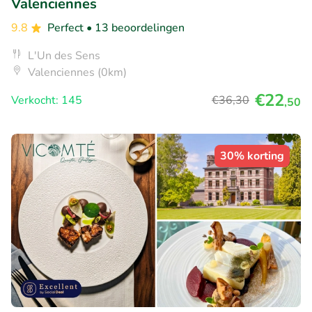
Valenciennes
9.8
Perfect
• 13 beoordelingen
L'Un des Sens
Valenciennes (0km)
€22
Verkocht: 145
€36
,30
,50
30% korting