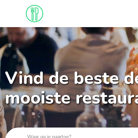
Vind de beste de
mooiste restaur
Waar ga je naartoe?