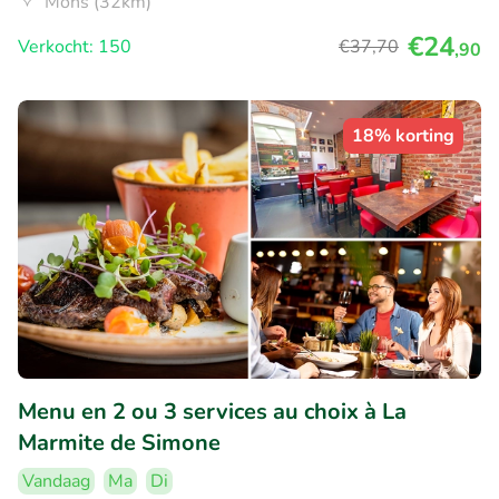
Mons (32km)
€24
Verkocht: 150
€37
,70
,90
18% korting
Menu en 2 ou 3 services au choix à La
Marmite de Simone
Vandaag
Ma
Di