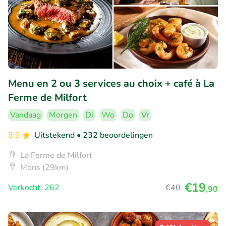
Menu en 2 ou 3 services au choix + café à La
Ferme de Milfort
Vandaag
Morgen
Di
Wo
Do
Vr
8.9
Uitstekend
• 232 beoordelingen
La Ferme de Milfort
Mons (29km)
€19
Verkocht: 262
€40
,90