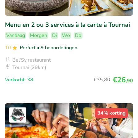
Menu en 2 ou 3 services à la carte à Tournai
Vandaag
Morgen
Di
Wo
Do
10
Perfect
• 9 beoordelingen
Bel'Sy restaurant
Tournai (29km)
€26
Verkocht: 38
€35
,80
,90
34% korting