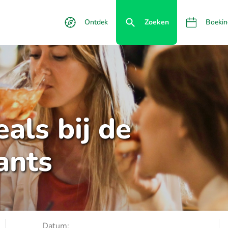
Ontdek
Zoeken
Boekin
als bij de
ants
Datum: