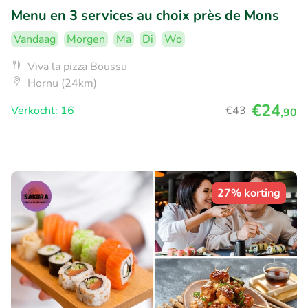
Menu en 3 services au choix près de Mons
Vandaag
Morgen
Ma
Di
Wo
Viva la pizza Boussu
Hornu (24km)
€24
Verkocht: 16
€43
,90
27% korting